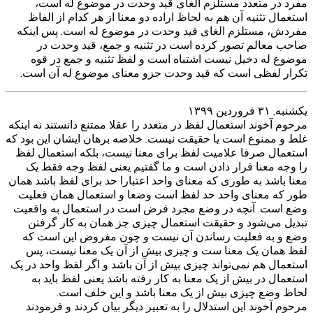
مفرد در متعدد مستلزم الغای قید وحدت در موضوع له است،
استعمال تثنیه آن هم به لحاظ اراده دو معنا از هر کدام از الفاظ
مفردش، مستلزم الغای قید وحدت در موضوع له است. پس اینکه
صاحب معالم تصور کرده است در تثنیه و جمع، قید وحدت در
موضوع له دخیل نیست اشتباه است و لفظ تثنیه و جمع در قوه
تکرار لفظی است که قید وحدت جزو معنای موضوع له آن است.
يكشنبه, ۳۱ فروردین ۱۳۹۹
مرحوم آخوند استعمال لفظ در متعدد را عقلا ممتنع دانستند نه اینکه
غلط و ممنوع است یا حقیقت نیست. خلاصه برهان ایشان این بود که
استعمال صرفا علامیت لفظ برای معنا نیست، بلکه استعمال لفظ
را وجه معنا قرار دادن است و ما گفتیم یعنی لفظ وجه فقط یک
معنا باشد به طوری که معنای واحد اعتبارا حد برای لفظ باشد همان
طور که معنای واحد حد لفظ است وضعا و استعمال همان فعلیت
وضع است. آنچه در وضع مجرد فرض است در استعمال به واقعیت
تبدیل می‌شود و حقیقت استعمال چیزی جز همان به کار گرفتن
وضع و به فعلیت رساندن آن نیست و چون مفروض این است که
لفظ همان یک معنا ست و چیزی بیش از آن یک معنا نیست، پس
استعمال هم نمی‌تواند چیزی بیش از آن باشد و اگر لفظ واحد در یک
استعمال در بیش از یک معنا به کار رفته باشد یعنی لفظ باید به
لحاظ وضع چیزی بیش از یک معنا باشد و این خلف است.
مرحوم آخوند این استدلال را به تعبیر دیگر بیان کردند و فرمودند