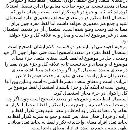
در معنای متعدد و بین حقیقی بودن استعمال لفظ تثنیه و جمع در
معنای متعدد نیست. مرحوم صاحب معالم برای این تفصیل استدلال
کرده‌اند که تثنیه و جمع در قوه تکرار لفظ است و همان طور که
استعمال لفظ متکرر در دو معنای مختلف محذوری ندارد استعمال
تثنیه و جمع هم محذوری نخواهد داشت اما لفظ مفرد چون برای
معنا به قید وحدت وضع شده است، استعمال آن در متعدد، استعمال
لفظ در غیر موضوع له است و مجاز و به علاقه کل و جزء خواهد
بود.
مرحوم آخوند می‌فرمایند هر دو قسمت کلام ایشان ناصحیح است.
استعمال لفظ مفرد در متعدد ناصحیح است حتی مجازا چون اگر قید
وحدت داخل در موضوع له لفظ باشد، معنای متعدد جزء معنای
موضوع له و معنای واحد نیست تا به علاقه کل و جزء بتوان لفظ را
در معنای متعدد استعمال کرد. اگر وحدت قید معنا باشد، معنای
متعدد با آن مباین است. معنای مقید به وحدت، «بشرط لا عن
الزیادة» است و معنای متعدد «بشرط الشیء» است و تباین بین آنها
روشن است نه اینکه کل و جزء باشند تا استعمال لفظ موضوع بر
کل را بتوان در جزء مجازا استعمال کرد.
استعمال لفظ تثنیه و جمع هم در متعدد ناصحیح است چون اگر چه
درست است که تثنیه و جمع به منزله تکرار لفظ است اما تکرار به
لحاظ یک معنا نه تکرار به لحاظ دو معنا. تثنیه یعنی تکرار لفظ و
اراده دو فرد از همان معنا. پس تثنیه و جمع به منزله تکرار لفظ به
لحاظ تعدد افراد معنای واحدند نه تکرار لفظ به لحاظ تعدد معانی.
ظهور تثنیه و جمع در تعدد افراد از معنای واحد است.