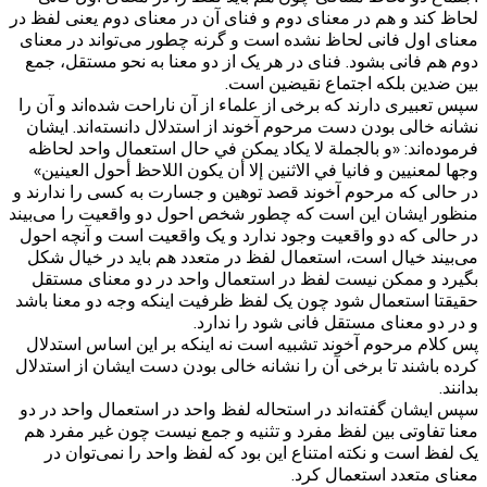
لحاظ کند و هم در معنای دوم و فنای آن در معنای دوم یعنی لفظ در
معنای اول فانی لحاظ نشده است و گرنه چطور می‌تواند در معنای
دوم هم فانی بشود. فنای در هر یک از دو معنا به نحو مستقل، جمع
بین ضدین بلکه اجتماع نقیضین است.
سپس تعبیری دارند که برخی از علماء از آن ناراحت شده‌اند و آن را
نشانه خالی بودن دست مرحوم آخوند از استدلال دانسته‌اند. ایشان
فرموده‌اند: «و بالجملة لا يكاد يمكن في حال استعمال واحد لحاظه
وجها لمعنيين و فانيا في الاثنين إلا أن يكون اللاحظ أحول العينين»
در حالی که مرحوم آخوند قصد توهین و جسارت به کسی را ندارند و
منظور ایشان این است که چطور شخص احول دو واقعیت را می‌بیند
در حالی که دو واقعیت وجود ندارد و یک واقعیت است و آنچه احول
می‌بیند خیال است، استعمال لفظ در متعدد هم باید در خیال شکل
بگیرد و ممکن نیست لفظ در استعمال واحد در دو معنای مستقل
حقیقتا استعمال شود چون یک لفظ ظرفیت اینکه وجه دو معنا باشد
و در دو معنای مستقل فانی شود را ندارد.
پس کلام مرحوم آخوند تشبیه است نه اینکه بر این اساس استدلال
کرده باشند تا برخی آن را نشانه خالی بودن دست ایشان از استدلال
بدانند.
سپس ایشان گفته‌اند در استحاله لفظ واحد در استعمال واحد در دو
معنا تفاوتی بین لفظ مفرد و تثنیه و جمع نیست چون غیر مفرد هم
یک لفظ است و نکته امتناع این بود که لفظ واحد را نمی‌توان در
معنای متعدد استعمال کرد.