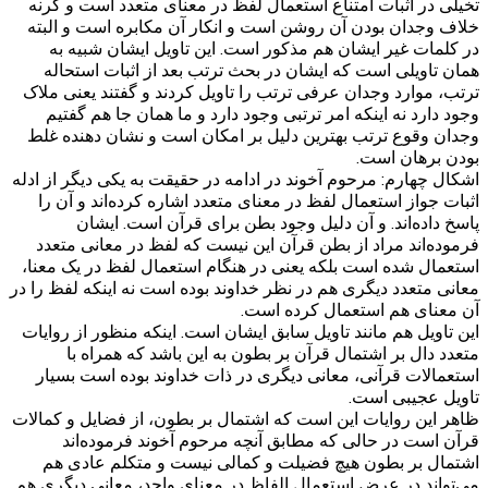
تخیلی در اثبات امتناع استعمال لفظ در معنای متعدد است و گرنه
خلاف وجدان بودن آن روشن است و انکار آن مکابره است و البته
در کلمات غیر ایشان هم مذکور است. این تاویل ایشان شبیه به
همان تاویلی است که ایشان در بحث ترتب بعد از اثبات استحاله
ترتب، موارد وجدان عرفی ترتب را تاویل کردند و گفتند یعنی ملاک
وجود دارد نه اینکه امر ترتبی وجود دارد و ما همان جا هم گفتیم
وجدان وقوع ترتب بهترین دلیل بر امکان است و نشان‌ دهنده غلط
بودن برهان است.
اشکال چهارم: مرحوم آخوند در ادامه در حقیقت به یکی دیگر از ادله
اثبات جواز استعمال لفظ در معنای متعدد اشاره کرده‌اند و آن را
پاسخ داده‌اند. و آن دلیل وجود بطن برای قرآن است. ایشان
فرموده‌اند مراد از بطن قرآن این نیست که لفظ در معانی متعدد
استعمال شده است بلکه یعنی در هنگام استعمال لفظ در یک معنا،
معانی متعدد دیگری هم در نظر خداوند بوده است نه اینکه لفظ را در
آن معنای هم استعمال کرده است.
این تاویل هم مانند تاویل سابق ایشان است. اینکه منظور از روایات
متعدد دال بر اشتمال قرآن بر بطون به این باشد که همراه با
استعمالات قرآنی، معانی دیگری در ذات خداوند بوده است بسیار
تاویل عجیبی است.
ظاهر این روایات این است که اشتمال بر بطون، از فضایل و کمالات
قرآن است در حالی که مطابق آنچه مرحوم آخوند فرموده‌اند
اشتمال بر بطون هیچ فضیلت و کمالی نیست و متکلم عادی هم
می‌تواند در عرض استعمال الفاظ در معنای واحد، معانی دیگری هم