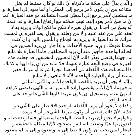
و الّذي يدلّ على صحّة ما ذكرناه أنّ ذلك لو كان ممتنعا لم يخل
امتناعه‏ من أن يكون‏ لأمر يرجع إلى المعبّر، أو لما يعود إلى العبارة، و
ما يستحيل لأمر يرجع إلى المعبّر، تجب‏ استحالته مع فقد العبارة، كما
أنّ ما صحّ لأمر يعود إليه، تجب‏ صحّته مع ارتفاع العبارة، و قد علمنا
أنّه يصحّ من أحدنا أن يقول لغيره لا تنكح ما نكح أبوك، و يريد به لا
تعقد على من عقد عليه و لا من وطئه. و يقول أيضا لغيره إن لمست
امرأتك فأعد الطهارة، و يريد به‏ الجماع و اللّمس باليد. و إن كنت
محدثا فتوضّأ، و يريد جميع الأحداث. و إذا جاز أن يريد الضدين في
الحالة الواحدة، فأجوز منه أن يريد المختلفين. فأما العبارة فلا مانع
من جهتها يقتضى تعذّر ذلك، لأنّ المعنيين المختلفين قد جعلت هذه
العبارة في وضع اللّغة عبارة عنهما، فلا مانع‏ من‏ أن يرادا بها. و كذلك‏
إذا استعملت هذه اللّفظة في أحدهما مجازا شرعا أو عرفا، فغير
ممتنع أن يراد بالعبارة الواحدة، لأنّه لا تنافي و لا تمانع.
و إنّما لا يجوز أن يريد باللّفظة الواحدة الأمر و النّهى، لتنافي
موجبيهما، لأنّ الأمر يقتضى إرادة المأمور به، و النّهى يقتضى كراهة
المنهيّ عنه، و يستحيل أن يكون مريدا كارها للشّي‏ء الواحد على
الوجه الواحد.
و كذلك لا يجوز أن يريد باللّفظة الواحدة الاقتصار على الشّي‏ء و
تعدّيه، لأنّ ذلك يقتضى أن يكون مريدا للشّي‏ء و أن لا يريده.
و قولهم لا يجوز أن يريد باللّفظة الواحدة استعمالها فيما وضعت له و
العدول بها عمّا وضعت له، ليس بصحيح، لأنّ المتكلّم بالحقيقة و
المجاز ليس يجب أن يكون قاصدا إلى ما وضعوه و إلى‏ ما لم يضعوه،