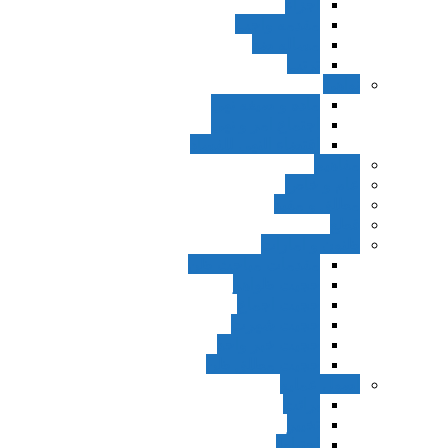
اجزاء
مقدمه واجب
مساله ضد
ترتب
نواهی
ماده و صیغه نهی
اجتماع امر و نهی
اقتضاء النهی للفساد
مفاهیم
عام و خاص
مطلق و مقید
قطع
ظنون و امارات
مقدمات مباحث ظن
حجیت ظواهر
حجیت اجماع
حجیت شهرت
حجیت خبر واحد
حجیت مطلق ظن
اصول عملیه
برائت
تخییر
احتیاط