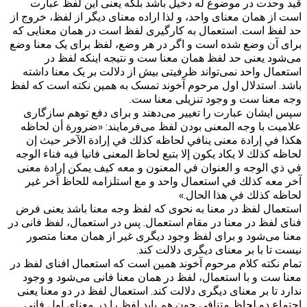
قید وحدت در موضوع له دخیل باشد بلکه یعنی این لفظ عبارت
است از همان معنای واحد، و لذا اراده معنای دیگر از لفظ، خروج از
حد لفظ است. استعمال به کارگیری لفظ است در همان معنایی که
برای آن وضع شده است و اگر در هر وضع، لفظ برای یک معنا وضع
می‌شود یعنی حد لفظ همان معنا ست و نتیجه اینکه لفظ در
استعمال واحد نمی‌تواند ظرفیتی بیش از دلالت بر یک معنا داشته
باشد. استدلال اول مرحوم آخوند تمسک به همین نکته است که لفظ
وجه معنا ست و وجود تنزیلی معنا ست.
سپس ایشان عبارت را تغییر می‌دهند و برای دفع توهم سازگاری
علامیت با وجه المعنی بودن لفظ می‌فرمایند: «ضرورة أن لحاظه
هكذا في إرادة معنى ينافي لحاظه كذلك في إرادة الآخر حيث إن
لحاظه كذلك لا يكاد يكون إلا بتبع لحاظ المعنى فانيا فيه فناء الوجه
في ذي الوجه و العنوان في المعنون و معه كيف يمكن إرادة معنى
آخر معه كذلك في استعمال واحد و مع استلزامه للحاظ آخر غير
لحاظه كذلك في هذا الحال.‏»
استعمال لفظ در معنا به نحوی که لفظ وجه معنا باشد یعنی فرض
فنای لفظ در معنا در مقام استعمال. پس در استعمال، لفظ فانی در
معنا می‌شود و برای لفظ وجود دیگری غیر از همان معنا متصور
نیست تا با بر معنای دیگری دلالت کند.
تمام نکته کلام مرحوم آخوند همین است که استعمال افنای لفظ در
معنا ست و با استعمال، لفظ در همان معنا فانی می‌شود و وجود
ندارد تا بر معنای دیگری دلالت کند. استعمال لفظ در دو معنا یعنی
اجتماع دو لحاظ متنافی چون هم باید لفظ را در معنای اول فانی