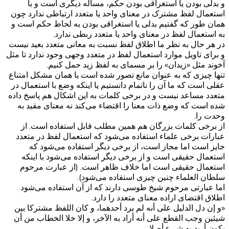
و بدلی بودن یا استغراقی بودن حکم، مساله دیگری است و با
استعمال لفظ مشترک در معنای واحد یا متعدد ارتباطی ندارد چون
همان طور که گفتیم بدلی یا استغراقی بودن به لحاظ حکم است و
به استعمال لفظ در معنای واحد یا متعدد ربطی ندارد.
در هر حال به نظر ما اطلاق لفظ نسبت به معانی متعدد بعید نیست
و برای تاویل موارد استعمال لفظ در متعدد وجهی وجود ندارد تا مثل
آخوند مثل «زیدان» را بر مسمای به لفظ زید حمل کنیم.
تنها چیزی که به عنوان مانع تصور شده است یا همان مشکل امتناع
عقلی است که ما آن را ناتمام دانستیم یا اینکه وضع با استعمال در
متعدد مساعد نیست و در برخی کلمات به این اشکال هم پاسخ داده
شده است که وضع ذات معنا را اقتضاء می‌کند نه معنای مقید به
وحدت را.
از برخی کلمات بزرگان هم همین مطلب قابل استفاده است. از
عبارات برخی علماء استفاده می‌شود که استعمال لفظ در متعدد
جایز است اما مجاز است، از برخی دیگر استفاده می‌شود که
استعمال حقیقی است و از برخی دیگر استفاده می‌شود با اینکه
استعمال حقیقی است اما خلاف ظاهر است. (از عبارت مرحوم
سلطان العلماء چنین چیزی استفاده می‌شود).
اما عبارتی مرحوم شیخ طوسی دارند که از آن استفاده می‌شود
اطلاق اقتضای اراده معنای متعدد را دارد.
«و إن دل الدليل على أنه لم‏ يرد أحدهما، و كان‏ اللفظ مشتركا بين
شيئين وجب القطع على أنه أراد به الآخر، و إلا خلا الخطاب من أن
يكون أريد به شي‏ء أصلا.