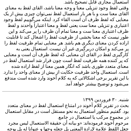
استعمال مجازی قابل تصحیح باشد.
وقتی لفظ وجود تنزیلی معنا و وجه معنا باشد، القای لفظ به معنای
القای معنا ست و با هر بار استعمال لفظ نمی‌توان چیزی بیش از یک
معنایی که لفظ ظرف آن است القاء کرد. اینکه می‌گوییم لفظ وجود
اعتباری و تنزیلی معنا ست یعنی لفظ و معنا اعتباراً واحدند و لفظ
ظرف اعتباری معنا ست و معنا تمام آن ظرف را پر می‌کند و این
طور نیست که معنا بخشی از ظرفیت لفظ را اشغال کند تا قابلیت
اراده کردن معنای دیگری هم باشد. هر معنایی تمام ظرفیت لفظ را
پر می‌کند و امکان دربرگیری غیر آن نیست. استعمال یعنی به
کارگیری لفظ در القای آن معنایی که لفظ ظرف آن است و معنایی
که پر کننده همه ظرفیت لفظ است چون قرار شد استعمال لفظ در
معنای متعدد طوری باشد که انگار همین معنا از لفظ اراده شده
است. استعمال واحد ظرفیت حکایت از بیش از معنای واحد را ندارد.
با این تقریر برخی اشکالاتی که به کلام آخوند وارد شده است مندفع
می‌شود و توضیح بیشتر خواهد آمد.
شنبه, ۳۰ فروردین ۱۳۹۹
بحث در تقریر کلام آخوند در امتناع استعمال لفظ در معنای متعدد
بود. گفتیم منظور استعمال به نحو مستقل است در مقابل استعمال
در مجموع مرکب یا استعمال در جامع.
مرحوم آخوند فرموده‌اند: «و بيانه أن حقيقة الاستعمال ليس مجرد
جعل اللفظ علامة لإرادة المعنى بل جعله وجها و عنوانا له بل بوجه