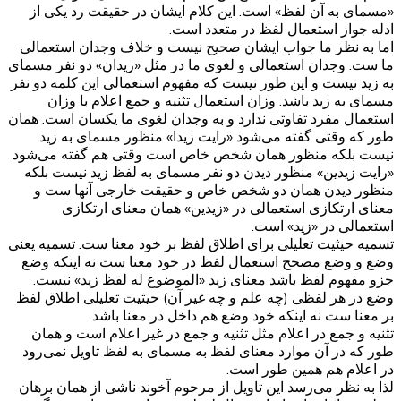
«مسمای به آن لفظ» است. این کلام ایشان در حقیقت رد یکی از
ادله جواز استعمال لفظ در متعدد است.
اما به نظر ما جواب ایشان صحیح نیست و خلاف وجدان استعمالی
ما ست. وجدان استعمالی و لغوی ما در مثل «زیدان» دو نفر مسمای
به زید نیست و این طور نیست که مفهوم استعمالی این کلمه دو نفر
مسمای به زید باشد. وزان استعمال تثنیه و جمع اعلام با وزان
استعمال مفرد تفاوتی ندارد و به وجدان لغوی ما یکسان است. همان
طور که وقتی گفته می‌شود «رایت زیدا» منظور مسمای به زید
نیست بلکه منظور همان شخص خاص است وقتی هم گفته می‌شود
«رایت زیدین» منظور دیدن دو نفر مسمای به لفظ زید نیست بلکه
منظور دیدن همان دو شخص خاص و حقیقت خارجی آنها ست و
معنای ارتکازی استعمالی در «زیدین» همان معنای ارتکازی
استعمالی در «زید» است.
تسمیه حیثیت تعلیلی برای اطلاق لفظ بر خود معنا ست. تسمیه یعنی
وضع و وضع مصحح استعمال لفظ در خود معنا ست نه اینکه وضع
جزو مفهوم لفظ باشد معنای زید «الموضوع له لفظ زید» نیست.
وضع در هر لفظی (چه علم و چه غیر آن) حیثیت تعلیلی اطلاق لفظ
بر معنا ست نه اینکه خود وضع هم داخل در معنا باشد.
تثنیه و جمع در اعلام مثل تثنیه و جمع در غیر اعلام است و همان
طور که در آن موارد معنای لفظ به مسمای به لفظ تاویل نمی‌رود
در اعلام هم همین طور است.
لذا به نظر می‌رسد این تاویل از مرحوم آخوند ناشی از همان برهان