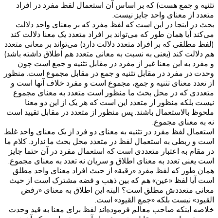
تثنیه و جمع هست) که بر اساس آن استعمال لفظ مفرد در افراد
متعدد از معنای واحد جایز نیست.
بحث در اینجا در این است که لفظ مفرد که بر معنای واحد دلالت
می‌کند آیا همان طور که می‌تواند بر افراد متعدد یک معنا دلالت کند
(لفظ مطلقی که بر افراد متعدد دلالت دارد) می‌تواند بر معانی متعدد
هم دلالت کند (یعنی به نسبت به معانی متعدد هم اطلاق داشته باشد)
و مفرد به این معنا غیر از مفرد در مقابل تثنیه و جمع است چون
وحدت در مفرد در مقابل تثنیه و جمع در مقابل مجموع است. منظور
از تعدد معنای تثنیه و جمع، مجموع است و مفرد خلاف آنها است و
متعددی که در محل بحث ما منظور است متعدد به معنای مجموع
نیست بلکه منظور از متعدد این است که هر یک از این دو معنا
ملحوظ بالاستعمال باشند. پس منظور از متعدد در مقابل تقیید است
نه به معنای مجموع.
استعمال لفظ مفرد در تثنیه به معنای دو فرد از یک معنای واحد غلط
است و ربطی به استعمال لفظ در متعدد محل بحث ما ندارد. کلام ما
در مقام به اعتبار متعددی است که استعمال مفرد در آن حتما جایز
است یعنی تعدد به معنای اطلاق و سریان نه تعدد به معنای مجموع.
همان طور که لفظ مفرد «رقبة» از حیث افراد معنای واحد مطلق
است آیا لفظ «عین» هم که بین ذهب و فضه مشترک است از حیث
معانی متعددش مطلق است؟ البته این اطلاق به معنای «رفض
القیود» نیست بلکه «جمع القیود» است.
خلاصه اینکه صاحب معالم فرموده‌اند لفظ برای معنا به قید وحدت