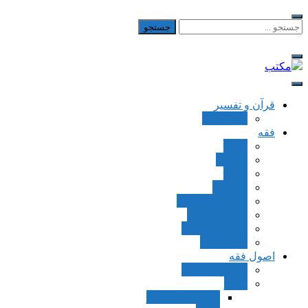
Skip
to
جستجو
برای:
content
مکتب
یادداشت‌های رضا اسکندری
قرآن و تفسیر
بطن قرآن
فقه
اجاره
قصاص
قضاء
شهادات
تصحیح معاملات
قسمت اموال
مسائل پزشکی
فقه العقود
اصول فقه
مقدمات اصول
اوامر
ماده و صیغه امر