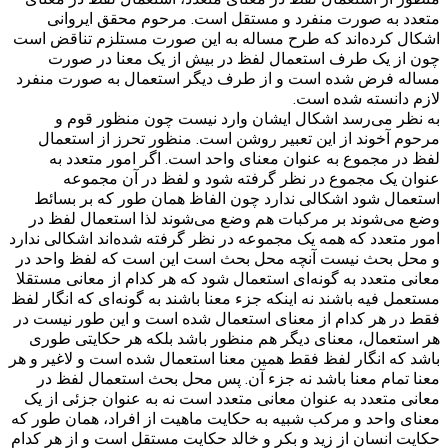
متعدد به صورت منفرد و مستقل است. مرحوم محقق ایروانی
اشکال کرده‌اند که طرح مساله به این صورت مستلزم تناقض است
چون از یک طرف استعمال لفظ در بیش از یک معنا در صورت
مساله فرض شده است و از طرف دیگر استعمال به صورت منفرد
لازم دانسته شده است.
به نظر می‌رسد اشکال ایشان وارد نیست چون منظور قوم و
مرحوم آخوند از این تعبیر روشن است. منظور تحرز از استعمال
لفظ در مجموع به عنوان معنای واحد است. اگر امور متعدد به
عنوان یک مجموع در نظر گرفته شود و لفظ در آن مجموعه
استعمال شود اشکالی ندارد چون الفاظ همان طور که بر بسائط
وضع می‌شوند بر مرکبات هم وضع می‌شوند لذا استعمال لفظ در
امور متعدد که همه یک مجموعه در نظر گرفته شده‌اند اشکالی ندارد
و محل بحث نیست آنچه محل بحث است این است که لفظ واحد در
معانی متعدد به گونه‌ای استعمال شود که هر کدام از معانی مستقلا
مستعمل فیه باشند نه اینکه جزء معنا باشند به گونه‌ای که انگار لفظ
فقط در هر کدام از معنای استعمال شده است و این طور نیست در
هر استعمال، معنای دیگر هم منظور باشد بلکه هر حکایتی طوری
باشد که انگار لفظ فقط همین معنا استعمال شده است و لاغیر و هر
معنا تمام معنا باشد نه جزء آن. پس محل بحث استعمال لفظ در
معانی متعدد به عنوان معانی متعدد است نه به عنوان جزئی از یک
معنای واحد و مرکب شبیه به حکایت ماهیت از افراد، همان طور که
حکایت انسان از زید و بکر و خالد حکایت مستقل است و از هر کدام