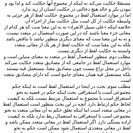
مستقلا حکایت می‌کند نه اینکه از مجموع آنها حکایت کند و لذا بود و
نبودن بکر و خالد هیچ دخالتی در حکایت انسان از زید ندارد.
اما در موارد استعمال لفظ در مجموع، حکایت لفظ از هر جزئی به
واسطه حکایت از کل است مثل حکایت نماز از اجزاء آن.
خلاصه اینکه «علی سبیل الانفراد» نه به این معنا ست که هر کدام از
معانی جزء معنا باشند که در این صورت استعمال در متعدد نیست،
و نه به این معنا ست که معنای دیگری منظور نباشد تا تناقض باشد
بلکه به این معنا ست که حکایت لفظ از هر یک از معانی متعدد
وابسته به حکایت لفظ از دیگری نیست.
مطلب دوم: منظور استعمال لفظ در متعدد به معنای متباین است و
موارد استعمال لفظ در جامعی که از مصادیق متعدد حکایت می‌کند
داخل در محل نزاع نیست چون مصادیق معنا، مستعمل فیه نیستند
بلکه مستعمل فیه همان معنای جامع است که دارای مصادیق متعدد
است.
مطلب سوم: بحث در اینجا در استعمال لفظ است نه اینکه حکم
مجموعی است یا استغراقی. بحث اینکه حکم در قضیه به نحو
استغراق است یا مجموع به استعمال مرتبط نیست بلکه به کیفیت
لحاظ حکم ارتباط دارد. آنچه در این بحث منظور است استعمال لفظ
در معانی متعدد است اما اینکه تعلق حکم به آن معانی متعدد به نحو
مجموعی است یا استغراقی به استعمال ربط ندارد بلکه به کیفیت
اراده بستگی دارد. اگر استعمال لفظ در معانی متعدد ممکن باشد و
لفظ در معانی متعددی استعمال شود ممکن است حکم به نحو