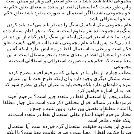
مجموعی لحاظ شده باشد یا به نحو استغراقی و هر دو ممکن است
و این طور نیست که استعمال لفظ در متعدد به معنای تعلق حکم به
نحو مجموعی باشد یا اگر استعمال به صورت منفرد باشد تعلق حکم
به نحو استغراقی باشد.
عام مجموعی مثل اینکه یک سنگ را ده نفر بلند می‌کنند. بلند کردن
سنگ به مجموعه ده نفر متقوم است نه اینکه به هر کدام استناد داده
شود، اما عام استغراقی مثل اینکه این سنگ را هر کدام از این ده نفر
بلند می‌کنند. پس اینکه عام مجموعی باشد یا استغراقی، کیفیت تعلق
حکم است و ربطی به استعمال لفظ در معنایش ندارد. اینکه گفتیم
بحث در استعمال لفظ در معنای متعدد به نحو مستقل است به این
معنا نیست که حکم هم به صورت استغراقی و استقلالی است نه
مجموعی.
مطلب چهارم: از نظر ما در عنوانی که مرحوم آخوند مطرح کرده
است مشکل دیگری وجود دارد و آن اینکه طرح بحث با این عنوان
ثمره و فایده‌ای ندارد بلکه بحث باید به عنوان دیگری مطرح شود که
بعدا به آن اشاره خواهیم کرد.
مطلب پنجم: آیا استعمال لفظ در متعدد جایز است؟ مرحوم آخوند
فرموده‌اند در مساله اقوال مختلفی ذکر شده است مثل جواز مطلقا
یا امتناع مطلقا یا تفصیل بین مفرد و بین تثنیه و جمع و …
مختار مرحوم آخوند امتناع عقلی استعمال لفظ در متعدد است نه
اینکه خلاف ظاهر است.
مبنای این بحث به حقیقت استعمال گره خورده است. آیا استعمال
صرفا حکایت لفظ از معنا ست و صرفا علامت معنا ست؟ یا اینکه