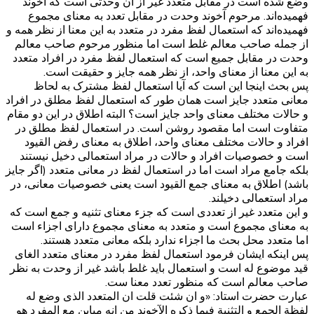
وضع شده است در مقابل متعدد غیر از آن وحدتی است که آخوند
فهمیده‌اند. مرحوم آخوند وحدت در مقابل تعدد به معنای مجموع
فهمیده‌اند که استعمال لفظ مفرد در متعدد به این معنا از نظر همه و
از جمله صاحب معالم غلط است اما منظور مرحوم صاحب معالم
وحدت در مقابل جمیع است که استعمال لفظ مفرد در افراد متعدد
به این معنا از معنای واحد، از نظر همه جایز و حقیقت است.
پس بحث اینجا این است که آیا استعمال لفظ مشترک به لحاظ
معانی متعدد جایز است همان طور که استعمال لفظ مطلق در افراد
و حالات مختلف معنای واحد جایز است؟ البته اطلاق در این دو مقام
متفاوت است اما مقصود روشن است. در استعمال لفظ مطلق در
افراد و حالات مختلف معنای واحد، اطلاق به معنای رفض القیود
است و خصوصیات افراد و حالات در مراد استعمالی دخیل نیستند
بلکه جامع مراد است اما در استعمال لفظ در معانی متعدد (اگر جایز
باشد) اطلاق به معنای جمع القیود است یعنی خصوصیات معانی، در
مراد استعمالی دخیلند.
و این متعدد غیر از تعددی است که جزء معنای تثنیه و جمع است که
به معنای مجموع است و متعدد به معنای مجموع دارای اجزاء است
اما متعدد محل بحث ما اجزاء ندارد بلکه معانی متعدد هستند.
پس اینکه ایشان فرمود استعمال لفظ مفرد در معنای متعدد الغای
قید موضوع له است و استعمال باید غلط باشد غیر از وحدت به نظر
صاحب معالم است که منظور تعدد معنا ست.
عبارت حضرت استاد: «و ان شئت قلت ان المتعدد الذی وضع له
لفظة الجمع و التثنیة فیما ذکره الآخوند من انه مباین مع المفرد هو