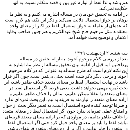
هم باشد و لذا لفظ از لوازم غیر بین و قصد متکلم نسبت به آنها
حکایت نمی‌کند.
در ادامه به تحقیق خودمان در مساله اشاره می‌کنیم و به نظر ما
برهان بر جواز استعمال دلالت می‌کند و ذکر این نکته هم لازم است
که عده‌ای از علماء به جواز استعمال لفظ در اکثر از معنای واحد
معتقدند مثل مرحوم حاج شیخ عبدالکریم و هم چنین صاحب وقایة
الاذهان و توضیح بحث خواهد آمد.
سه شنبه, ۲ اردیبهشت ۱۳۹۹
بعد از بررسی کلام مرحوم آخوند، به ارائه تحقیق در مساله
پرداختیم. اما قبل از ادامه بیان تحقیق مساله از نظر ما، اشاره به
این نکته لازم است که طرح مساله به عنوانی که در کلام مرحوم
آخوند و برخی دیگر ذکر شده است بحثی بی‌ثمر است. چون اگر قرار
باشد در نهایت استعمال لفظ در معنای متعدد خلاف ظاهر باشد، این
بحث ثمره‌ مهمی نخواهد داشت. یعنی فرضا اگر استعمال لفظ در
معنای متعدد را عقلا ممکن بدانیم، اما آن را خلاف ظاهر بدانیم و
اراده معنای متعدد را نیازمند به قرینه بدانیم، این بحث ثمره‌ای ندارد
و صرفا توجیه کننده نحوه استعمال است. به تعبیر دیگر بحث از جواز
و امتناع عقلی ثمره‌ای ندارد چون اگر استعمال لفظ در معنای متعدد
را خلاف ظاهر بدانیم، در مواردی که بر اراده معنای متعدد قرینه‌ای
نباشد لفظ را باید بر معنای واحد حمل کرد حتی اگر استعمال لفظ
در متعدد را جایز بدانیم و اگر بر اراده معنای متعدد قرینه‌‌ای باشد،