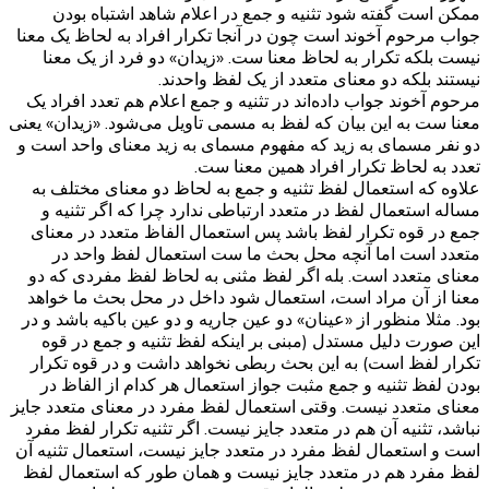
ممکن است گفته شود تثنیه و جمع در اعلام شاهد اشتباه بودن
جواب مرحوم آخوند است چون در آنجا تکرار افراد به لحاظ یک معنا
نیست بلکه تکرار به لحاظ معنا ست. «زیدان» دو فرد از یک معنا
نیستند بلکه دو معنای متعدد از یک لفظ واحدند.
مرحوم آخوند جواب داده‌اند در تثنیه و جمع اعلام هم تعدد افراد یک
معنا ست به این بیان که لفظ به مسمی تاویل می‌‌شود. «زیدان» یعنی
دو نفر مسمای به زید که مفهوم مسمای به زید معنای واحد است و
تعدد به لحاظ تکرار افراد همین معنا ست.
علاوه که استعمال لفظ تثنیه و جمع به لحاظ دو معنای مختلف به
مساله استعمال لفظ در متعدد ارتباطی ندارد چرا که اگر تثنیه و
جمع در قوه تکرار لفظ باشد پس استعمال الفاظ متعدد در معنای
متعدد است اما آنچه محل بحث ما ست استعمال لفظ واحد در
معنای متعدد است. بله اگر لفظ مثنی به لحاظ لفظ مفردی که دو
معنا از آن مراد است، استعمال شود داخل در محل بحث ما خواهد
بود. مثلا منظور از «عینان» دو عین جاریه و دو عین باکیه باشد و در
این صورت دلیل مستدل (مبنی بر اینکه لفظ تثنیه و جمع در قوه
تکرار لفظ است) به این بحث ربطی نخواهد داشت و در قوه تکرار
بودن لفظ تثنیه و جمع مثبت جواز استعمال هر کدام از الفاظ در
معنای متعدد نیست. وقتی استعمال لفظ مفرد در معنای متعدد جایز
نباشد، تثنیه آن هم در متعدد جایز نیست. اگر تثنیه تکرار لفظ مفرد
است و استعمال لفظ مفرد در متعدد جایز نیست، استعمال تثنیه آن
لفظ مفرد هم در متعدد جایز نیست و همان طور که استعمال لفظ