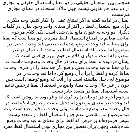
همچنین بین استعمال حقیقی در دو معنا و استعمال حقیقی و مجازی
در دو معنا هم تفاوتی نیست چون ملاک استحاله در معنای مجازی
هم هست.
ایشان در ادامه گفته‌اند اگر امتناع عقلی را انکار کنیم، وجه دیگری
برای منع استعمال لفظ در اکثر از معنای واحد وجود ندارد. در کلمات
دیگران دو وجه به عنوان مانع بیان شده است. یکی کلام مرحوم
صاحب معالم در امتناع استعمال لفظ مفرد در دو معنا ست که لفظ
برای معنا به قید وحدت وضع شده است یعنی قید وحدت دخیل در
موضوع له است و لذا استعمال لفظ در متعدد، استعمال در غیر
موضوع له است. و دیگری کلام مرحوم میرزای قمی است که
ایشان فرموده‌اند لفظ برای معنا در حال وحدت وضع شده است نه
برای معنا به قید وحدت. یعنی واضع اگر چه معنا را در ظرف وحدت
لحاظ کرده و لفظ را برای آن وضع کرده اما قید وحدت را در
موضوع له دخیل ندانسته است و از آنجا که وضع توقیفی است پس
چون در غیر حال وحدت معنا، واضع در استعمال لفظ ترخیص نداده
است، استعمال لفظ در متعدد جایز نیست.
مرحوم آخوند هر دو بیان را رد کرده‌اند و فرموده‌اند روشن است که
قید وحدت در معنای موضوع له دخیل نیست و صرف اینکه لفظ در
حال وحدت معنا وضع شده است ولی وحدت نه قید وضع است و نه
قید موضوع له، مقتضی عدم جواز استعمال لفظ در متعدد نیست.
سپس فرموده‌اند بر فرض که لفظ برای معنای به قید وحدت وضع
شده باشد، وجهی برای تفصیل بین مجازی بودن استعمال لفظ مفرد