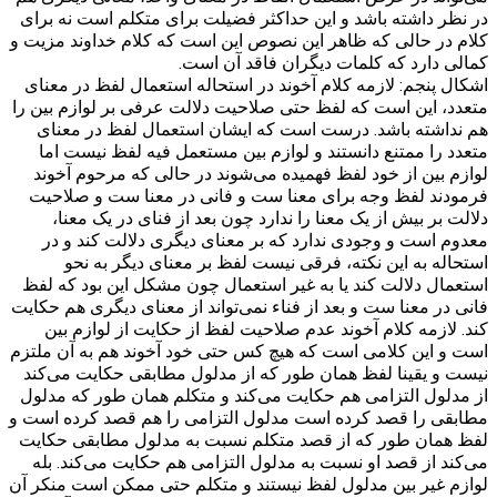
در نظر داشته باشد و این حداکثر فضیلت برای متکلم است نه برای
کلام در حالی که ظاهر این نصوص این است که کلام خداوند مزیت و
کمالی دارد که کلمات دیگران فاقد آن است.
اشکال پنجم: لازمه کلام آخوند در استحاله استعمال لفظ در معنای
متعدد، این است که لفظ حتی صلاحیت دلالت عرفی بر لوازم بین را
هم نداشته باشد. درست است که ایشان استعمال لفظ در معنای
متعدد را ممتنع دانستند و لوازم بین مستعمل فیه لفظ نیست اما
لوازم بین از خود لفظ فهمیده می‌شوند در حالی که مرحوم آخوند
فرمودند لفظ وجه برای معنا ست و فانی در معنا ست و صلاحیت
دلالت بر بیش از یک معنا را ندارد چون بعد از فنای در یک معنا،
معدوم است و وجودی ندارد که بر معنای دیگری دلالت کند و در
استحاله به این نکته، فرقی نیست لفظ بر معنای دیگر به نحو
استعمال دلالت کند یا به غیر استعمال چون مشکل این بود که لفظ
فانی در معنا ست و بعد از فناء نمی‌تواند از معنای دیگری هم حکایت
کند. لازمه کلام آخوند عدم صلاحیت لفظ از حکایت از لوازم بین
است و این کلامی است که هیچ کس حتی خود آخوند هم به آن ملتزم
نیست و یقینا لفظ همان طور که از مدلول مطابقی حکایت می‌کند
از مدلول التزامی هم حکایت می‌کند و متکلم همان طور که مدلول
مطابقی را قصد کرده است مدلول التزامی را هم قصد کرده است و
لفظ همان طور که از قصد متکلم نسبت به مدلول مطابقی حکایت
می‌کند از قصد او نسبت به مدلول التزامی هم حکایت می‌کند. بله
لوازم غیر بین مدلول لفظ نیستند و متکلم حتی ممکن است منکر آن