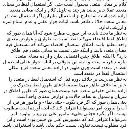
کلام بر معانی متعدد محمول است حتی اگر استعمال لفظ در معنای
متعدد عقلا جایز نباشد هر چند به تاویل کلام و اینکه معانی متعدد
اراده شده است اما خارج از استعمال. بنابراین اگر استعمال لفظ در
معانی متعدد خلاف ظاهر باشد، اثبات جواز عقلی و عدم امتناع ثمره
و ارزشی ندارد.
به نظر ما بحث باید به این صورت مطرح شود که آیا همان طور که
اطلاق لفظ اقتضاء می‌کند لفظ نسبت به طواری و عوارض معنای
واحد مطلق باشد، اطلاق استعمال اقتضاء می‌کند که مستعمل فیه
معنای متعدد باشد و اینکه حتی نسبت به معانی متعدد هم اطلاق
دارد؟ یا اینکه اطلاق چنین اقتضایی ندارد و اراده معنای متعدد
نیازمند قرینه است. و البته این متوقف بر اثبات جواز عقلی استعمال
لفظ در متعدد است چون ظهور در اراده معانی متعدد فرع امکان
استعمال لفظ در متعدد است.
به نظر می‌رسد بر خلاف دوره قبل که استعمال لفظ در متعدد را
جایز اما خلاف ظاهر می‌دانستیم، ادعای ظهور لفظ مشترک در
اراده معانی حقیقی متعدد بعید نیست همان طور که ظهور اطلاق در
سریان و شمول به لحاظ حالات و عوارض معنای واحد است.
یعنی همان طور که اگر فرد بگوید «جئنی بماء» و مامور هر فرد از
آب را بیاورد، آمر نمی‌تواند اعتراض کند که آنچه آورده است مطلوب
نیست، اگر بگوید «جئنی بعلی»، مامور علی بن زید را بیاورد، آمر
نمی‌تواند اعتراض کند که منظورش علی بن حسن بوده است و این
فرد مطلوب نیست. تفاوتی نیست حکم بدلی باشد یا استغراقی باشد