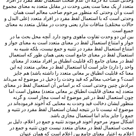
وحدتی است که لازمه آن عدم صحت استعمال لفظ مفرد در افراد
متعدد از یک معنا ست یعنی وحدت در مقابل متعدد به معنای مجموع
است و آن وحدتی که منظور مرحوم صاحب معالم است همان
وحدتی است که با استعمال لفظ مفرد در افراد متعدد (علی البدل و
حالات مختلف) منافات ندارد یعنی وحدت در مقابل متعدد به معنای
جمیع است.
بین این دو وحدت تفاوت ماهوی وجود دارد. آنچه محل بحث ما در
جواز و امتناع استعمال لفظ در معنای متعدد است به معنای جواز و
امتناع استعمال لفظ مفرد در تثنیه و جمع نیست، بلکه شبیه به
استعمال لفظ در معنای جامع است یعنی همان طور که استعمال
لفظ در معنای جامع (که قابلیت انطباق بر افراد متعدد از معنای
واحد را دارد) جایز است آیا استعمال لفظ در معانی متعدد (به این
معنا که قابلیت انطباق بر معانی متعدد را داشته باشد) هم جایز
است؟ و صاحب معالم که قید وحدت را دخیل در موضوع له می‌داند
مرادش چنین وحدتی است که بر اساس آن استعمال لفظ در معنای
متعدد (به معنای قابلیت انطباق بر معانی متعدد) معقول است اما
چون استعمال لفظ در غیر موضوع له است مجاز است. و گرنه
منظور ایشان دخالت قید وحدت به معنایی که آخوند فرموده‌اند در
موضوع له نیست تا در نتیجه ایشان استعمال لفظ مفرد در تثنیه و
جمع را جایز بداند اما استعمال مجازی باشد.
اشکال سوم: مرحوم آخوند فرمودند تثنیه و جمع در اعلام، دلیل بر
صحت استعمال لفظ در معنای متعدد نیست چون تثنیه و جمع در
اعلام به اعتبار معنای جامع بین اعلام است که همان عنوان