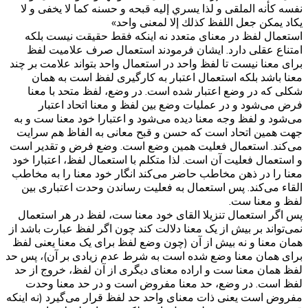
نفسه كأنه الملقى و لذا يسري إليه قبحه و حسنه كما لا يخفى و لا
يكاد يمكن جعل اللفظ كذلك إلا لمعنى واحد»
استعمال لفظ در معنای متعدد نه اینکه فقط حقیقت نیست بلکه
امتناع عقلی دارد. ایشان فرمودند استعمال صرف علامیت لفظ
برای معنا نیست تا لفظ واحد در استعمال واحد بتواند علامت بر چند
معنا باشد بلکه استعمال اعتبار به کارگیری لفظ است به همان
شکلی که در وضع اعتبار شده است. در وضع، لفظ متحد با معنا
فرض می‌شود و در عملیات وضع بین لفظ و معنا اتحاد اعتبار
می‌شود و لفظ وجه معنا دیده می‌شود و اعتبارا خود معنا ست و به
جهت همین اتحاد است که حسن و قبح معانی به الفاظ هم سرایت
می‌کند. استعمال فعلیت همین وضع است. وضع فرض و تقدیر است
و استعمال فعلیت آن است. لذا متکلم با استعمال لفظ، اعتبارا خود
معنا را در ذهن مخاطب حاضر می‌کند انگار خود معنا را به مخاطب
القاء می‌کند. پس استعمال به فعلیت رساندن وحدت اعتباری بین
لفظ و معنا ست.
پس اگر استعمال تنزیلا القای خود معنا ست، لفظ در هر استعمال
نمی‌تواند بر بیش از یک معنا دلالت کند چون اگر لفظ عبارت باشد از
همان معنا و نه بیش از آن (چون وضع لفظ برای یک معنا یعنی لفظ
برای همان معنا وضع شده است به شرط عدم زیادی بر آن)، پس حد
لفظ همان معنا ست و اراده معنای دیگری از آن لفظ، خروج از حد
لفظ است. در وضع، حد معنا مفروض است و در حد معنا وحدت
مفروض است یعنی ذات معنای واحد حد لفظ قرار می‌گیرد (نه اینکه