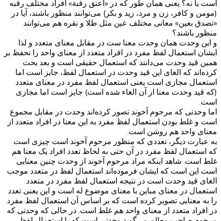
است یا نه؟ یعنی همان طور که در «اعتق رقبة» افراد مختلف رقبه
(مومن و کافر، زن و مرد، زید و بکر) می‌توانند منظور باشند، آیا در
«تصدق بعین» معانی مختلف عین مثل طلا و نقره هم می‌توانند
منظور باشند؟
و این وحدت همان وحدت معنا ست در مقابل معنای متعدد و لذا
ایشان استعمال لفظ مفرد در افراد متعدد از معنای واحد را تحفظ بر
همین قید وحدت می‌دانند که استعمال حقیقی است و بعد بحث
کرده‌اند که الغای این قید وحدت در استعمال لفظ، جایز است اما
استعمال مجازی است یعنی استعمال لفظ مفرد در معنای متعدد
(که قید وحدت معنا از آن الغاء شده است) جایز است اما مجازی
است.
اما وحدتی که مرحوم آخوند تصور کرده‌اند وحدت در مقابل مجموع
است و غلط بودن استعمال لفظ مفرد به این معنا در افراد متعدد از
معنای واحد هم روشن است.
به عبارت دیگر، تعددی که منظور مرحوم آخوند است چیزی است
که استعمال لفظ مفرد در آن حتی به لحاظ تعدد افراد یک معنا هم
غلط است. شاهد اینکه مراد مرحوم آخوند از وحدت چنین معنایی
است این است که ایشان فرموده‌اند استعمال لفظ در متعدد موجب
الغای قید وحدت است در نتیجه استعمال لفظ مفرد در متعدد
استعمال در معنای مباین با معنای موضوع له است و این یعنی تعدد
را به معنایی تصویر کرده است که بر اساس آن استعمال لفظ مفرد
در افراد متعدد از معنای واحد هم غلط است. در حالی که وحدتی که
مرحوم صاحب معالم می‌گوید وحدتی است که با استعمال لفظ