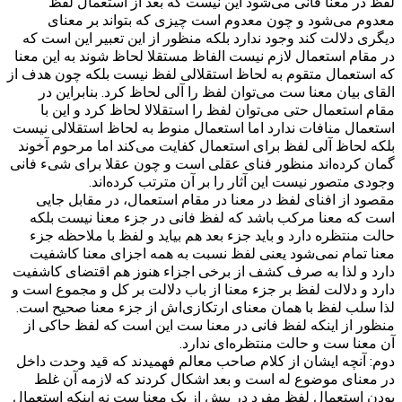
لفظ در معنا فانی می‌شود این نیست که بعد از استعمال لفظ
معدوم می‌شود و چون معدوم است چیزی که بتواند بر معنای
دیگری دلالت کند وجود ندارد بلکه منظور از این تعبیر این است که
در مقام استعمال لازم نیست الفاظ مستقلا لحاظ شوند به این معنا
که استعمال متقوم به لحاظ استقلالی لفظ نیست بلکه چون هدف از
القای بیان معنا ست می‌توان لفظ را آلی لحاظ کرد. بنابراین در
مقام استعمال حتی می‌توان لفظ را استقلالا لحاظ کرد و این با
استعمال منافات ندارد اما استعمال منوط به لحاظ استقلالی نیست
بلکه لحاظ آلی لفظ برای استعمال کفایت می‌کند اما مرحوم آخوند
گمان کرده‌اند منظور فنای عقلی است و چون عقلا برای شیء فانی
وجودی متصور نیست این آثار را بر آن مترتب کرده‌اند.
مقصود از افنای لفظ در معنا در مقام استعمال، در مقابل جایی
است که معنا مرکب باشد که لفظ فانی در جزء معنا نیست بلکه
حالت منتظره دارد و باید جزء بعد هم بیاید و لفظ با ملاحظه جزء
معنا تمام نمی‌شود یعنی لفظ نسبت به همه اجزای معنا کاشفیت
دارد و لذا به صرف کشف از برخی اجزاء هنوز هم اقتضای کاشفیت
دارد و دلالت لفظ بر جزء معنا از باب دلالت بر کل و مجموع است و
لذا سلب لفظ با همان معنای ارتکازی‌اش از جزء معنا صحیح است.
منظور از اینکه لفظ فانی در معنا ست این است که لفظ حاکی از
آن معنا ست و حالت منتظره‌ای ندارد.
دوم: آنچه ایشان از کلام صاحب معالم فهمیدند که قید وحدت داخل
در معنای موضوع له است و بعد اشکال کردند که لازمه آن غلط
بودن استعمال لفظ مفرد در بیش از یک معنا ست نه اینکه استعمال