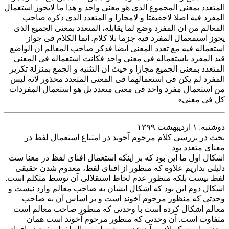
المتعدد بمعنی المجموع الذی هو معنی واحد و هذا ما لایجوز استعمال
المفرد فیه اصلا لاحقیقتا و لامجازا و المتعدد الذی ذکره صاحب
المعالم من ان المفرد وضع لما یقابله، المتعدد بمعنی الجمیع الذی
یجوز استمعمال المفرد فیه جزما بلا کلام. انما الکلام فی جواز
استعماله فیه مع تعدد المعنی ایضا فذکر صاحب المعالم ان الواضع
قید المفرد باستعماله فی معنی واحد فکانت استعماله فی المعنی
المتعدد بمعنی الجمیع مجازا و حیث ان التثنیه و الجمع بمنزلة تکریر
المفرد لم یکن فی استعمالهما فی المعنی المتعدد محذور لانه لیس
من استعمال مفرد واحد فی معنی متعدد بل هو استعمال المفردات
کل فی معنی»
دوشنبه, ۱ اردیبهشت ۱۳۹۹
بحث در بررسی کلام مرحوم آخوند در امتناع استعمال لفظ در
معنای متعدد بود.
اشکال اول ما این بود که بر اینکه استعمال افنای لفظ در معنا ست
دلیلی نداریم علاوه که منظور از افنای لفظ، معدوم شدن حقیقی
لفظ نیست بلکه منظور عدم لحاظ استقلالی آن توسط متکلم است.
اشکال دوم این بود که اشکال ایشان به صاحب معالم وارد نیست و
وحدتی که منظور مرحوم آخوند است و بر اساس آن به صاحب
معالم اشکال کرده است با وحدتی که منظور صاحب معالم است
متفاوت است. آن وحدتی که منظور مرحوم آخوند است همان