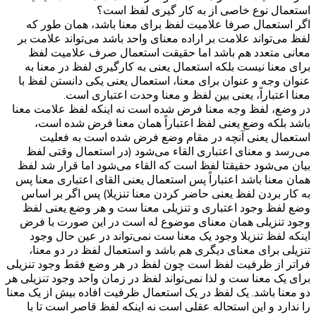
استعمال نوع خاصی از به کار گیری لفظ است؟
اگر استعمال صرفا علامیت لفظ برای معنا باشد، همان طور که
لفظ می‌تواند علامت بر اراده معنای واحد باشد می‌تواند علامت بر
معانی متعدد هم باشد اما حقیقت استعمال صرف علامیت لفظ
برای معنا نیست بلکه استعمال یعنی به کارگیری لفظ در معنا به
عنوان وجه و عنوان برای معنا، استعمال یعنی یکی دانستن لفظ با
معنا اعتباراً، یعنی بین لفظ و معنا وحدت اعتباری است.
در وضع، لفظ وجه معنا فرض شده است نه اینکه لفظ علامت معنا
باشد بلکه وضع یعنی لفظ اعتباراً همان معنا فرض شده است،
استعمال یعنی آنچه در مقام وضع فرض شده است به فعلیت
می‌رسد و معنای اعتباری القاء می‌شود (در استعمال وقتی لفظ
بیان می‌شود حقیقتا لفظ است که القاء می‌شود اما قرار شد لفظ
همان معنا باشد اعتباراً پس استعمال یعنی القای اعتباری معنا پس
به کار بردن لفظ یعنی حاضر کردن معنا تنزیلا) پس اگر بر اساس
وضع لفظ وجود اعتباری و تنزیلی معنا ست و هر وضع یعنی لفظ
وجود تنزیلی همان معنای موضوع له است در این صورت با فرض
اینکه لفظ تنزیلا وجود یک معنا ست نمی‌تواند در عین حال وجود
تنزیلی برای معنای دیگری هم باشد و استعمال لفظ در دو معنا،
فراتر از ظرفیت لفظ است چون لفظ در هر وضع فقط وجود تنزیلی
برای یک معنا ست و لذا نمی‌تواند لفظ در زمان واحد وجود تنزیلی هر
دو معنا باشد. یک لفظ در یک استعمال ظرفیت افاده بیش از یک معنا
را ندارد و این استحاله عقلی است نه اینکه لفظ قاصر است تا با