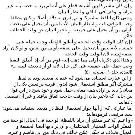
و إن كان مشتركا بين أشياء، قطع على أنه لم يرد ما خصه بأنه غير
مراد، و توقف في الباقي و انتظر البيان.
و متى كان اللفظ مشتركا و لم يقرن به دلالة أصلا، و كان مطلقا،
وجب التوقف فيه و انتظار البيان، لأنه ليس بأن يحمل على بعضه
بأولى من أن يحمل على جميعه، و تأخير البيان عن وقت الخطاب
جائز.
فإن كان الوقت وقت الحاجة و أطلق اللفظ، وجب حمله على
جميعه، لأنه ليس بأن يحمل على بعضه بأولى من بعض، و لو كان أراد
بعضه لبينه، لأن الوقت وقت الحاجة.
و هذا الّذي ذكرناه أولى مما ذهب إليه قوم من أنه إذا أطلق اللفظ
وجب حمله على جميعه على كل حال‏، لأنه لو أراد بعضه لبينه‏ …»
(العدة، جلد ۱، صفحه ۵۰)
از این عبارت استفاده می‌شود که عده‌ای معتقد بوده‌اند لفظ
مشترک اگر مطلق استعمال شود (بدون قرینه بر تعیین یکی از
معانی) باید بر اراده همه معانی‌ حمل شود و خود شیخ در این قول
بین جایی که تاخیر بیان از وقت حاجت اتفاق بیافتد و غیر آن تفصیل
داده‌اند.
اما عباراتی که از آنها جواز استعمال لفظ در متعدد استفاده می‌شود:
سید مرتضی فرموده‌اند:
«و اعلم أنّه غير ممتنع أن يراد باللفظة الواحدة في الحال الواحدة من
المعبّر الواحد المعنيان المختلفان. و أن يراد بها أيضا الحقيقة و
المجاز. بخلاف ما حكى عمّن خالف في ذلك من أبي هاشم و غيره.