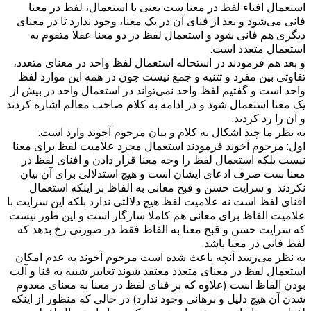
استعمال افناء لفظ در معنا ست یعنی با استعمال، لفظ در معنا
فانی می‌شود و بعد از فنای آن در یک معنا، وجود ندارد تا در معنای
دیگری هم فانی شود و استعمال لفظ در دو معنا عقلا متقوم به
استعمال متعدد است.
و بعد هم فرمودند در استحاله استعمال لفظ واحد در معنای متعدد،
تفاوتی بین مفرد و تثنیه و جمع نیست چون در همه این موارد لفظ
واحد است و گفتیم لفظ واحد نمی‌تواند در استعمال واحد در بیش از
یک معنا استعمال شود و در ادامه به کلام صاحب معالم اشاره کردند
و آن را رد کردند.
به نظر ما چند اشکال به کلام و بیان مرحوم آخوند وارد است:
اول: مرحوم آخوند فرمودند استعمال مجرد علامیت لفظ برای معنا
نیست بلکه استعمال لفظ را وجه معنا قرار دادن و افنای لفظ در
معنا ست صرف ادعای ایشان است و هیچ استدلالی برای آن بیان
نکردند. و سرایت حسن و قبح معانی به الفاظ بر اینکه استعمال
افنای لفظ است نه علامیت لفظ هیچ دلالتی ندارد بلکه این سرایت با
علامیت الفاظ برای معانی هم کاملا سازگار است و این طور نیست
که سرایت حسن و قبح معنا به الفاظ فقط در صورتی رخ بدهد که
لفظ فانی در معنا باشد.
به نظر می‌رسد آنچه باعث شده است مرحوم آخوند به عدم امکان
استعمال لفظ در معنای متعدد معتقد شوند تعابیر شبیه به فنا و آلت
بودن الفاظ است (علاوه که بر فنای لفظ در معنا به معنای معدوم
شدن آن هیچ دلیل و برهانی وجود ندارد) در حالی که منظور از اینکه