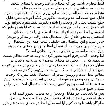
لفظ مجازی باشد، چرا که معنای به قید وحدت با معنای متعدد
متباین است ناشی از عدم وقوف به مراد صاحب معالم است.
منظور صاحب معالم از وحدت، آن چیزی است که عدمش با مفرد
قابل جمع است اما عدم وحدت مذکور در کلام آخوند با مفرد قابل
جمع نیست یعنی اگر وحدت را نادیده بگیریم لفظ مفرد نخواهد بود.
آنچه محل بحث ما در این مساله است این است که آیا همان طور که
استعمال لفظ مفرد در افراد متعدد از معنای واحد (به معنای
استعمال به نحو اطلاق مثل استعمال لفظ رقبة در مذکر و مونث)
جایز است و این استعمال هم حقیقی است (همه این استعمال را
جایز و حقیقی می‌دانند)، استعمال لفظ مفرد در معنای متعدد هم
جایز است و استعمال حقیقی است یا مجازی است؟
اما وحدتی که مرحوم آخوند تصور کرده‌اند و به صاحب معالم نسبت
می‌دهند که آن را دخیل در معنای موضوع له می‌دانند وحدت در
مقابل مجموع است‌ (که مجموع یعنی به شرط جمع در معنای تثنیه و
جمع دخیل است) در حالی که این نسبت و فهم از کلام صاحب
معالم غلط است و روشن است که استعمال لفظ مفرد که وحدت
در مقابل مجموع در موضوع له آن دخیل است در افراد متعدد از یک
معنا هم غلط است و هیچ کسی نیست که استعمال لفظ مفرد را در
تثنیه یا جمع جایز بداند.
پس ما باید تعدد (در مقابل وحدت) را به معنایی تصور کنیم که با
جواز استعمال لفظ در افراد متعدد از یک معنا به نحو علی البدل
سازگار باشد تا بحث کنیم آیا استعمال لفظ در معنای متعدد هم جایز