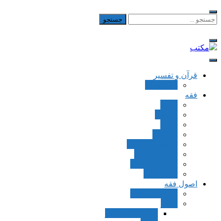
Skip
to
جستجو
برای:
content
مکتب
یادداشت‌های رضا اسکندری
قرآن و تفسیر
بطن قرآن
فقه
اجاره
قصاص
قضاء
شهادات
تصحیح معاملات
قسمت اموال
مسائل پزشکی
فقه العقود
اصول فقه
مقدمات اصول
اوامر
ماده و صیغه امر