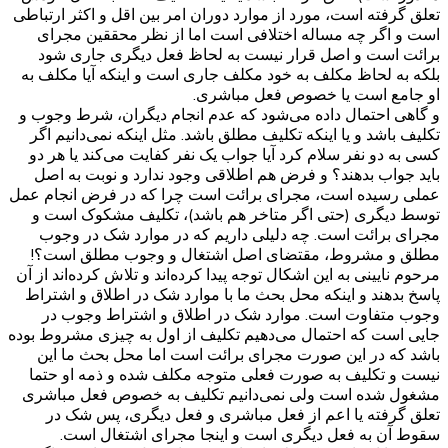
تعلق گرفته است، مورد از موارد دوران امر بین اقل و اکثر ارتباطی
است و اگر چه مساله اختلافی است اما از نظر محققین مجرای
برائت است و اصل قرار نیست به لحاظ فعل دیگری جاری شود
بلکه به لحاظ مکلف به خود مکلف جاری است و اینکه آیا مکلف به
او جامع است یا خصوص فعل مباشری.
و گاهی احتمال داده می‌شود که عدم انجام دیگران، شرط وجوب و
تکلیف باشد و یا اینکه تکلیف مطلق باشد. مثل اینکه نمی‌دانیم اگر
کسی به دو نفر سلام کرد آیا جواب یک نفر کفایت می‌کند یا هر دو
باید جواب بدهند؟ و فرض هم اطلاقی وجود ندارد و نوبت به اصل
عملی رسیده است، مجرای برائت است چرا که در فرض انجام عمل
توسط دیگری (حتی اگر متاخر هم باشد)، تکلیف مشکوک است و
مجرای برائت است. چه دلیلی داریم که در موارد شک در وجوب
مطلق و مشروط، مقتضای اصل اشتغال و وجوب مطلق است؟!
مرحوم نایینی به این اشکال توجه پیدا کرده‌اند و تلاش کرده‌اند از آن
پاسخ بدهند و اینکه محل بحث ما با موارد شک در اطلاق و اشتراط
وجوب متفاوت است. موارد شک در اطلاق و اشتراط وجوب در
جایی است که احتمال می‌دهیم تکلیف از اول به چیزی مشروط بوده
باشد که در این صورت مجرای برائت است اما محل بحث ما این
نیست و تکلیف به صورت فعلی متوجه مکلف شده و ذمه او حتما
مشغول شده است ولی نمی‌دانیم تکلیف به خصوص فعل مباشری
تعلق گرفته یا اعم از فعل مباشری و فعل دیگری، پس شک در
سقوط آن به فعل دیگری است و اینجا مجرای اشتغال است.