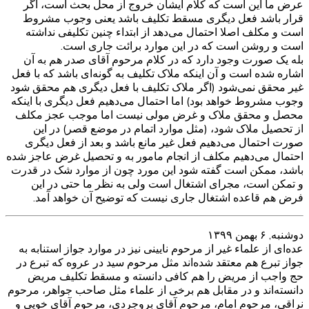
عرض ما این است که کلام ایشان خروج از محل بحث است، اگر
قرار باشد فعل دیگری مسقط تکلیف باشد یعنی وجوب مشروط
است و مکلف اصلا احتمال می‌دهد از ابتداء چنین تکلیفی نداشته
است و روشن است که در این موارد برائت جاری است.
بله یک صورت وجود دارد که در کلام مرحوم آقای صدر هم به آن
اشاره شده است و آن اینکه ملاک تکلیف به گونه‌ای باشد که با فعل
غیر محقق نمی‌شود (اگر ملاک تکلیف با فعل دیگری هم محقق شود
وجوب مشروط خواهد بود) اما احتمال می‌دهیم فعل دیگری با اینکه
محصل و محقق ملاک و غرض مولی نیست اما موجب عجز مکلف
از تحصیل ملاک شود، (مثل موارد اتمام در موضع قصر) در این
صورت احتمال می‌دهیم فعل غیر مانع باشد و بعد از فعل دیگری
احتمال می‌دهیم مکلف از انجام مامور به و تحصیل غرض عاجز شده
باشد، ممکن است گفته شود این مورد چون از موارد شک در قدرت
و تمکن است، مجرای اشتغال است ولی به نظر ما حتی در این
فرض هم قاعده اشتغال جاری نیست که توضیح آن خواهد آمد.
دوشنبه, ۶ بهمن ۱۳۹۹
عده‌ای از علماء غیر از مرحوم نایینی نیز در موارد جواز استنابه به
جواز تبرع هم معتقد شده‌اند مثل مرحوم سید در عروه که تبرع در
حج واجب از مریض را هم کافی دانسته و مسقط تکلیف مریض
دانسته‌اند و در مقابل هم برخی از علماء مثل صاحب جواهر، مرحوم
نراقی، مرحوم امام، مرحوم آقای بروجردی، مرحوم آقای خویی و