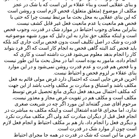
و بنای عقلایی است و بناء عقلاء بر این است که با شک در عجز
مکلف از موضوع (متعلق متعلق)، فحص لازم است و روشن است
که این بنای عقلایی به محل بحث ما مرتبط نیست چرا که حتی با
فحص هم مانعیت یا عدم مانعیت فعل غیر قابل کشف نیست.
بنابراین معنای وجوب احتیاط در موارد شک در قدرت، وجوب فحص
است و اینکه مکلف حق ندارد به این دلیل که مورد شبهه موضوعیه
قدرت و شک در اصل تکلیف است بدون فحص برائت جاری کند بلکه
باید فحص کند البته گاهی فحص به انجام کار است که اگر فرد بتواند
کار را انجام بدهد معلوم می‌شود قدرت داشته است و کاری که
انجام داده، مامور به بوده است. اما در محل بحث ما این طور نیست
و با فحص هم قدرت و عدم قدرت روشن نمی‌شود و در این موارد
بنای عقلاء بر لزوم فحص و احتیاط نیست.
آخرین فرض جایی است که احتمال دارد غرض مولی قائم به فعل
مکلف باشد و استباق و مبادرت بر مکلف واجب باشد از این جهت
که مکلف احتمال می‌دهد فعل دیگری مانع تحصیل غرض توسط
مکلف است و مکلف هم در تفویت غرض مجاز و معذور نیست،
مرحوم آقای صدر گفته‌اند این مورد اگر چه در شریعت صغری
ندارد، اما مجرای قاعده اشتغال است و اینکه مکلف به مباشرت در
انجام فعل قبل از دیگران مبادرت کند ولی اگر مکلف مبادرت نکرد
و دیگری فعل را انجام داد، باز هم بر مکلف احتیاط و انجام فعل لازم
است چون از موارد شک در قدرت است.
عرض ما این است که شک در قدرت در همه جا مجرای احتیاط