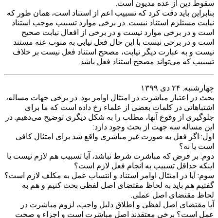
سقوط دین از عده مدیون است.
بنابراین باید دقت کرد که تسبیب اعم از استناد است، همان طور که
نیابت مستلزم استناد نیست. در برخی موارد تسبیب موجب استناد
است و در برخی موارد نیست و در برخی از افعال نیابت صحیح
است و در برخی نیست با این حال فعل نیابی به منوب عنه مستند
نیست و به عبارت دیگر نیابت، مصحح استناد فعل نیست بر خلاف
تسبیب که می‌تواند مصحح استناد فعل باشد.
چهارشنبه, ۲۴ دی ۱۳۹۹
بحث در اعتبار مباشرت در امتثال اوامر بود. در برخی جهات مساله،
اشتباهاتی در کلمات بعضی از علماء رخ داده است که ما برای
جلوگیری از وقوع آنها، مطلب را به شکل دیگری توضیح می‌دهیم. در
این مساله سه جهت از بحث وجود دارد:
اول: اگر فعل به صورت غیر مباشری واقع شد برای امتثال کافی
است یا نه؟
دوم: بر فرض که مباشرت شرط نباشد، آیا تسبیب هم لازم نیست یا
اینکه حداقل تسبیب به انجام فعل لازم است؟
سوم: آیا در امتثال اوامر استناد و انتساب عمل به مکلف لازم است؟
گفتیم هم باید به لحاظ مقتضای اصل لفظی بحث کنیم و هم به
لحاظ مقتضای اصل عملی.
آیا مقتضای اصل لفظی و اطلاق دلیل واجب، لزوم مباشرت در
عمل است؟ برخی معتقدند اصل مباشرت است و اجزاء و صحت