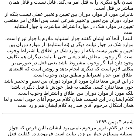
انسان بالغ دیگری را به قتل امر می‌کند، قاتل نیست و قاتل همان
مباشر در قتل است.
بنابراین مورد از موارد دوران بین تعیین و تخییر عقلی نیست بلکه از
موارد دوران بین تعیین و تخییر شرعی است پس اطلاق امر مقتضی
تعیین در موارد شک در موارد اشتراط مباشرت یا جواز استنابه
است.
البته از آنجا که ایشان گفتند جواز استنبابه ملازم با جواز تبرع است،
موارد شک در جواز نیابت دیگران (نه استنابه)، از موارد دوران بین
تعیین و تخییر نیست بلکه از موارد شک در اطلاق یا اشتراط وجوب
است. اگر وجوب مطلق باشد یعنی حتی با نیابت دیگران هم تکلیف
وجود دارد اما اگر وجوب مشروط باشد یعنی فعل در صورتی بر
مکلف لازم است که دیگری انجام ندهد و روشن است که اقتضای
اطلاق امر، عدم اشتراط و مطلق بودن وجوب است.
در این فرض معنا ندارد مورد از موارد دوران بین تعیین و تخییر باشد
چون معنا ندارد کسی مکلف به فعل خودش یا فعل دیگری باشد!
بلکه مورد از موارد دوران بین اطلاق و اشتراط وجوب است.
کلام ایشان در این قسمت همان کلام مرحوم آقای خویی است و لذا
همان اشکال مرحوم آقای صدر به کلام ایشان هم وارد است.
شنبه, ۴ بهمن ۱۳۹۹
بحث در کلام تقریر مرحوم نایینی بود. ایشان با این فرض که جواز
استنابه مستلزم جواز تبرع در نیابت است فرمودند در کفایت فعل