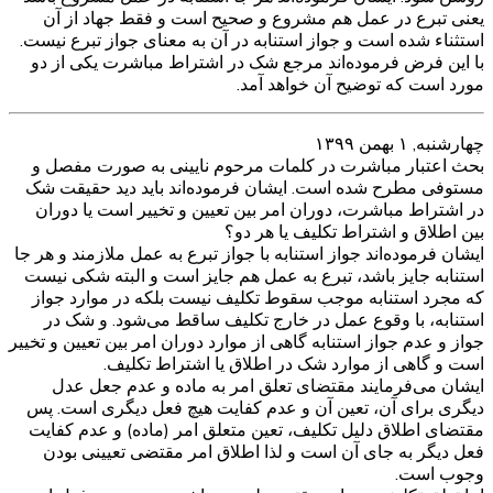
یعنی تبرع در عمل هم مشروع و صحیح است و فقط جهاد از آن
استثناء شده است و جواز استنابه در آن به معنای جواز تبرع نیست.
با این فرض فرموده‌اند مرجع شک در اشتراط مباشرت یکی از دو
مورد است که توضیح آن خواهد آمد.
چهارشنبه, ۱ بهمن ۱۳۹۹
بحث اعتبار مباشرت در کلمات مرحوم نایینی به صورت مفصل و
مستوفی مطرح شده است. ایشان فرموده‌اند باید دید حقیقت شک
در اشتراط مباشرت، دوران امر بین تعیین و تخییر است یا دوران
بین اطلاق و اشتراط تکلیف یا هر دو؟
ایشان فرموده‌اند جواز استنابه با جواز تبرع به عمل ملازمند و هر جا
استنابه جایز باشد، تبرع به عمل هم جایز است و البته شکی نیست
که مجرد استنابه موجب سقوط تکلیف نیست بلکه در موارد جواز
استنابه، با وقوع عمل در خارج تکلیف ساقط می‌شود. و شک در
جواز و عدم جواز استنابه گاهی از موارد دوران امر بین تعیین و تخییر
است و گاهی از موارد شک در اطلاق یا اشتراط تکلیف.
ایشان می‌فرمایند مقتضای تعلق امر به ماده و عدم جعل عدل
دیگری برای آن، تعین آن و عدم کفایت هیچ فعل دیگری است. پس
مقتضای اطلاق دلیل تکلیف، تعین متعلق امر (ماده) و عدم کفایت
فعل دیگر به جای آن است و لذا اطلاق امر مقتضی تعیینی بودن
وجوب است.