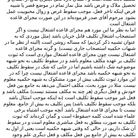
تحصیل ملاک و غرض باشد مثل نماز تمام در موضع قصر یا شبیه
فرض اینکه تاخر فعل، موجب سقوط غرض و زوال محبوبیت عمل
بشود. مرحوم آقای صدر فرموده‌اند در این صورت مجرای قاعده
اشتغال است.
اما به نظر ما این مورد هم مجرای قاعده اشتغال نیست و اگر
استصحاب اشتغال تکلیف قابل جریان باشد (مثل موردی که به
عنوان تشبیه ذکر کردیم) که مساله روشن است (البته از نظر ما در
شبهات حکمیه استصحاب جاری نیست). و گرنه مجرای قاعده
اشتغال نیست چون مجرای قاعده اشتغال مواردی است که ثبوت
تکلیف بر عهده مکلف معلوم باشد و در سقوط تکلیف به نحو شبهه
موضوعیه شک داشته باشیم اما در جایی که شک در سقوط تکلیف
به نحو شبهه حکمیه باشد مجرای قاعده اشتغال نیست چرا که در
این موارد ثبوت تکلیف بیش از مورد مشکوک به شبهه حکمیه معلوم
نیست. مثلا در مورد بحث، مکلف احتمال می‌دهد به جامع بین فعل
خودش و فعل دیگری (هر چند به مکلف مستند نیست) مکلف باشد و
فعل غیر موجب سقوط تکلیف است (نه اینکه موجب امتثال باشد
بلکه موجب سقوط تکلیف باشد) پس تکلیف به بیش از جامع، معلوم
نیست تا مجرای قاعده اشتغال باشد. آنچه موجب اشتباه برخی
علماء شده است کلمه «سقوط» است و گمان کرده‌اند که ثبوت
تکلیف به صورت مطلق به فعل مباشری معلوم است و در سقوط
آن شک داریم، در حالی که وقتی شبهه حکمیه است یعنی از اول به
تکلیف به بیش از جامع بین فعل مکلف و فعل دیگری علم وجود