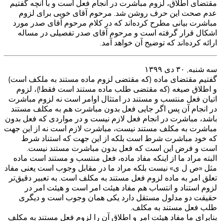
مقتضای اطلاق، لزوم مباشرت در انجام فعل است و با آنچه گفتیم
عدم صحت این حرف روشن شد. مرحوم آقای خویی برای لزوم
مباشرت بیانی مطرح کرده‌اند که در کلام مرحوم آقای صدر مورد
اشکال قرار گرفته است و مرحوم آقای صدر تفصیلی در مساله
ارائه کرده‌اند که توضیح آن خواهد آمد.
سه شنبه, ۳۰ دی ۱۳۹۹
گفتیم مقتضای ماده (که مقتضی لزوم ماده مستند به ملکف است)
و اطلاق صیغه (که مقتضی طلب ماده مستند است فقط!)، لزوم
اتیان فعل منتسب و مستند در امتثال اوامر است نه لزوم مباشرت
در انجام آن پس اگر جایی فعل بدون مباشرت هم به مکلف مستند
باشد، مباشرت در انجام فعل لازم نیست و در مواردی که فعل بدون
مباشرت به مکلف مستند نیست، مباشرت لازم است نه از این جهت
که خود مباشرت شرط است بلکه از این جهت که استناد شرط
است و فرض این است که فعل بدون مباشرت مستند نیست.
البته مراد ما از اینکه مفاد ماده، فعل منتسب و مستند است ماده
مثل «ص ل ی» نیست بلکه مراد ما در مقابل وجوب است یعنی مفاد
تعلق امر به ماده لزوم فعل مستند به مکلف است. به تعبیر دقیق‌تر
لزوم استناد و انتساب هم مفاد هیئت امر است و هیئت امر در
حقیقت دو مدلول مستقل دارد یکی همان وجوب است و دیگری
طلب فعل مستند به مکلف.
بنابرای ما مفاد هیئت امر و اطلاق آن را لزوم فعل مستند به مکلف