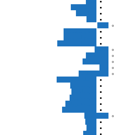
اجزاء
مقدمه واجب
مساله ضد
ترتب
نواهی
ماده و صیغه نهی
اجتماع امر و نهی
اقتضاء النهی للفساد
مفاهیم
عام و خاص
مطلق و مقید
قطع
ظنون و امارات
مقدمات مباحث ظن
حجیت ظواهر
حجیت اجماع
حجیت شهرت
حجیت خبر واحد
حجیت مطلق ظن
اصول عملیه
برائت
تخییر
احتیاط