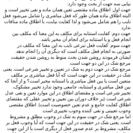
نیابی سه جهت از بحث وجود دارد:
جهت اول: اطلاق ماده مقتضی تعین همان ماده و نفی تخییر است و
البته اطلاق ماده همان طور که فعل مباشری را شامل می‌شود فعل
نایب را هم شامل می‌شود و لذا کفایت نیابت، با اطلاق ماده منافات
ندارد.
جهت دوم: کفایت استنابه برای مکلف به این معنا که مکلف بین
انجام فعل و یا استنابه برای انجام آن مخیر باشد.
جهت سوم: کفایت فعل تبرعی نایب به این معنا که مکلف در
صورتی به انجام فعل مکلف است که دیگری آن را انجام ندهد.
ایشان فرمودند روشن شدن بحث منوط به روشن شدن حقیقت
مرجع شک در این دو جهت است.
مرجع شک در جهت دوم به شک در تعیین و تخییر شرعی است. یعنی
شک در حقیقت در این جهت است که آیا فعل مباشری بر مکلف
متعین است یا بین فعل مباشری یا استنابه مخیر است؟ و از آنجا که
بین فعل مباشری و استنابه، جامعی وجود ندارد تخییر مشکوک،
تخییر شرعی است و مقتضای اطلاق در این موارد تعین و نفی عدل
شرعی است (بر خلاف دوران بین تعیین و تخییر عقلی که مقتضای
اطلاق کفایت جامع و عدم تعین خصوصیت است). اطلاق مقتضی
وجوب تعیینی و نفی کننده وجوب تخییری است.
اما مرجع شک در جهت سوم به شک در وجوب مطلق و مشروط
است. یعنی شک در حقیقت در این جهت است که آیا وجوب فعل بر
مکلف، مشروط بر عدم صدور فعل از دیگری است یا از این جهت