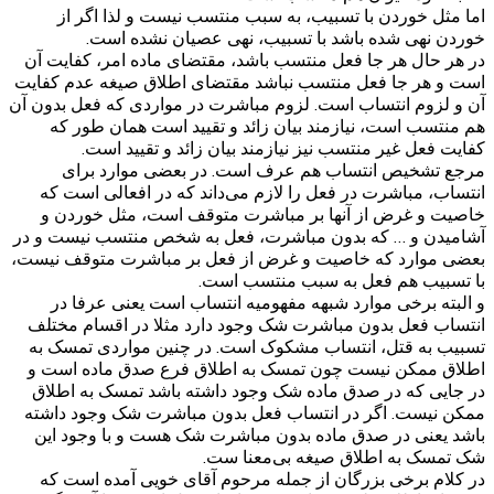
اما مثل خوردن با تسبیب، به سبب منتسب نیست و لذا اگر از
خوردن نهی شده باشد با تسبیب، نهی عصیان نشده است.
در هر حال هر جا فعل منتسب باشد، مقتضای ماده امر، کفایت آن
است و هر جا فعل منتسب نباشد مقتضای اطلاق صیغه عدم کفایت
آن و لزوم انتساب است. لزوم مباشرت در مواردی که فعل بدون آن
هم منتسب است، نیازمند بیان زائد و تقیید است همان طور که
کفایت فعل غیر منتسب نیز نیازمند بیان زائد و تقیید است.
مرجع تشخیص انتساب هم عرف است. در بعضی موارد برای
انتساب، مباشرت در فعل را لازم می‌داند که در افعالی است که
خاصیت و غرض از آنها بر مباشرت متوقف است، مثل خوردن و
آشامیدن و … که بدون مباشرت، فعل به شخص منتسب نیست و در
بعضی موارد که خاصیت و غرض از فعل بر مباشرت متوقف نیست،
با تسبیب هم فعل به سبب منتسب است.
و البته برخی موارد شبهه مفهومیه انتساب است یعنی عرفا در
انتساب فعل بدون مباشرت شک وجود دارد مثلا در اقسام مختلف
تسبیب به قتل، انتساب مشکوک است. در چنین مواردی تمسک به
اطلاق ممکن نیست چون تمسک به اطلاق فرع صدق ماده است و
در جایی که در صدق ماده شک وجود داشته باشد تمسک به اطلاق
ممکن نیست. اگر در انتساب فعل بدون مباشرت شک وجود داشته
باشد یعنی در صدق ماده بدون مباشرت شک هست و با وجود این
شک تمسک به اطلاق صیغه بی‌معنا ست.
در کلام برخی بزرگان از جمله مرحوم آقای خویی آمده است که