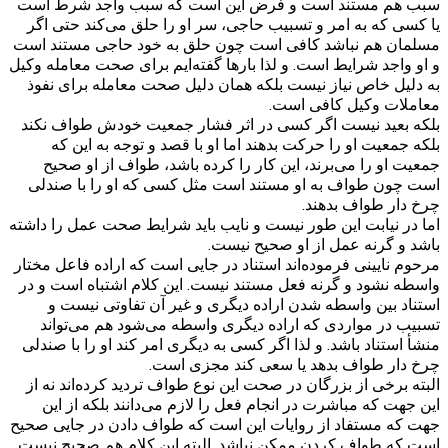
سبب هم مستند است و فرض این است که سبب واجد شرط است
یا کسی که به امر و تسبیب حاجی، سر او را حلق می‌کند حتی اگر
مسلمان هم نباشد کافی است چون حلق به خود حاجی مستند است
و او واجد شرایط است. و لذا بارها گفته‌ایم برای صحت معامله وکیل
به دلیل خاص نیاز نیست بلکه همان دلیل صحت معامله برای نفوذ
معاملات وکیل کافی است.
بلکه بعید نیست اگر کسی در اثر فشار جمعیت خودش طواف نکند
بلکه جمعیت او را حرکت بدهند اما او با قصد و توجه به این که
جمعیت او را می‌برند، این کار را کرده باشد، طواف از او صحیح
است چون طواف به او مستند است مثل کسی که او را با صندلی
چرخ دار طواف بدهند.
اما در نیابت این طور نیست و نایب باید شرایط صحت عمل را داشته
باشد و گرنه عمل از او صحیح نیست.
مرحوم نایینی فرموده‌اند استناد در جایی است که اراده فاعل مختار
واسطه نشود و گرنه فعل مستند نیست. این کلام اشتباه است و در
استناد بین واسطه شدن اراده دیگری و غیر آن تفاوتی نیست و
تسبیب در مواردی که اراده دیگری واسطه می‌شود هم می‌تواند
منشأ استناد باشد. و لذا اگر کسی به دیگری امر کند او را با صندلی
چرخ دار طواف بدهد یا سعی کند مجزی است.
البته برخی از بزرگان در صحت این نوع طواف تردید کرده‌اند نه از
این جهت که مباشرت در انجام فعل را لازم می‌دانند بلکه از این
جهت که مستفاد از روایات این است که طواف دادن در جایی صحیح
است که طواف کردن ممکن نباشد. البته این کلام هم صحیح نیست