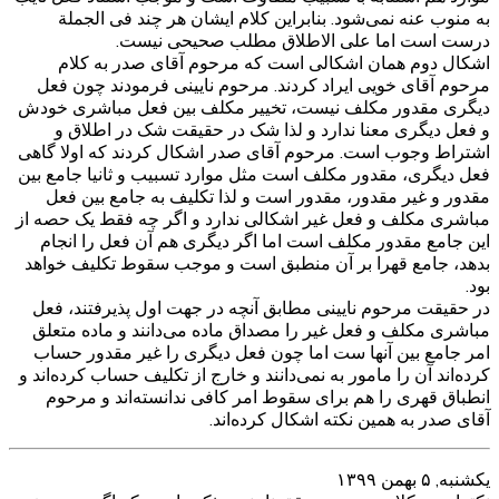
به منوب عنه نمی‌شود. بنابراین کلام ایشان هر چند فی الجملة
درست است اما علی الاطلاق مطلب صحیحی نیست.
اشکال دوم همان اشکالی است که مرحوم آقای صدر به کلام
مرحوم آقای خویی ایراد کردند. مرحوم نایینی فرمودند چون فعل
دیگری مقدور مکلف نیست، تخییر مکلف بین فعل مباشری خودش
و فعل دیگری معنا ندارد و لذا شک در حقیقت شک در اطلاق و
اشتراط وجوب است. مرحوم آقای صدر اشکال کردند که اولا گاهی
فعل دیگری، مقدور مکلف است مثل موارد تسبیب و ثانیا جامع بین
مقدور و غیر مقدور، مقدور است و لذا تکلیف به جامع بین فعل
مباشری مکلف و فعل غیر اشکالی ندارد و اگر چه فقط یک حصه از
این جامع مقدور مکلف است اما اگر دیگری هم آن فعل را انجام
بدهد، جامع قهرا بر آن منطبق است و موجب سقوط تکلیف خواهد
بود.
در حقیقت مرحوم نایینی مطابق آنچه در جهت اول پذیرفتند، فعل
مباشری مکلف و فعل غیر را مصداق ماده می‌دانند و ماده متعلق
امر جامع بین آنها ست اما چون فعل دیگری را غیر مقدور حساب
کرده‌اند آن را مامور به نمی‌دانند و خارج از تکلیف حساب کرده‌اند و
انطباق قهری را هم برای سقوط امر کافی ندانسته‌اند و مرحوم
آقای صدر به همین نکته اشکال کرده‌اند.
يكشنبه, ۵ بهمن ۱۳۹۹