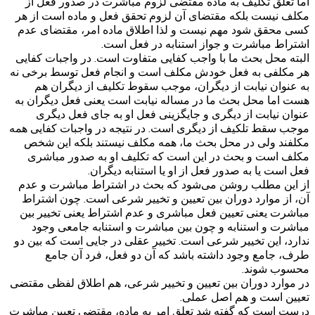
اما تعلق تکلیف به ماده مقتضی لزوم مباشرت در صدور فعل از
مکلف نیست بلکه مقتضای آن لزوم تحقق فعل و ماده است از هر
کسی محقق شود مهم نیست و لذا اطلاق ماده امر، مقتضای عدم
اشتراط مباشرت و جواز استنابه در فعل است.
البته محل بحث ما با واجب کفایی متفاوت است. در واجبات کفایی
هر مکلفی به فعل خودش مکلف است و انجام فعل توسط برخی نه
به عنوان نیابت از دیگران، موجب سقوط تکلیف از دیگران هم
هست اما محل بحث ما در مساله نیابت است یعنی فعل دیگران به
عنوان نیابت از دیگری و جایگزینی فعل او به جای فعل دیگری
موجب سقط تلکیف از دیگری است. در نتیجه در واجبات کفایی همه
مکلفند ولی در محل بحث ما، همه مکلف نیستند بلکه این شخص
مکلف است و بحث در این است که تکلیف او به صدور مباشری
فعل است یا به صدور فعل از او یا استنابه دیگران.
از این مطلب روشن می‌شود که بحث در اشتراط مباشرت و عدم
آن، از موارد دوران بین تعیین و تخییر شرعی است. چون اشتراط
مباشرت یعنی تعیین فعل مباشری و عدم اشتراط یعنی تخییر بین
مباشرت و استنابه و چون بین مباشرت و استنابه جامعی وجود
ندارد، این تخییر شرعی است. تخییر عقلی در جایی است که بین دو
طرف، جامع وجود داشته باشد که آن دو فعل، فرد آن جامع
محسوب شوند.
در موارد دوران بین تعیین و تخییر شرعی، هم اطلاق لفظی مقتضی
تعیین است و هم اصل عملی.
درست است که گفته شد تعلق امر به ماده، مقتضی تعیین مباشرت