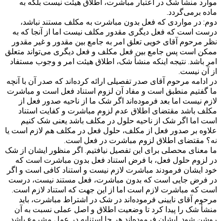
موارد منشأ شک در اعتبار مباشرت، اطلاق هیئت نیست بلکه به
ماده برمی‌گردد.
دوم: در مواردی که فعل بدون مباشرت به مکلف مستند نباشد،
درست است که فعل دیگری مقدور مکلف نیست اما از آنجا که به
نظر مرحوم آقای خویی تعلق امر به جامع بین مقدور و غیر مقدور
ممکن است پس جامع بین فعل مکلف و فعل دیگری می‌تواند متعلق
امر باشد. نتیجه اینکه منشأ شک، اطلاق هیئت امر و وجوب مستفاد
از آن نیست.
در ادامه مرحوم آقای صدر تفصیلی ارائه کرده‌اند که صدر آن با آنچه
ما گفتیم منطبق است و مفاد آن لزوم استناد فعل است و مباشرت
لازم نیست اما بعد فرموده‌اند اگر شک ما از ناحیه صدور فعل از
مکلف باشد مقتضای اطلاق عدم لزوم مباشرت و کفایت استناد
است اما اگر شک از ناحیه حلول در مکلف باشد یعنی شک کنیم
علاوه بر صدور فعل از مکلف، حلول فعل در مکلف هم لازم است یا
نه؟ مقتضای اطلاق لزوم مباشرت در فعل است.
ما معنای محصلی برای این تفصیل نیافتیم. اگر منظور ایشان از شک
در لزوم حلول فعل، با فرض استناد فعل بدون مباشرت است که
خود ایشان فرمودند مباشرت لازم نیست و استناد کافی است و اگر
در فرض جایی است که بدون مباشرت، فعل مستند نیست، درست
است که مباشرت لازم است اما از این جهت که استناد لازم است.
مرحوم آقای نایینی فرموده‌اند در شک در اشتراط مباشرت، باید
منشأ شک را پیدا کرد تا وضعیت اطلاق و اصل عملی نسبت به آن
روشن شود. ایشان فرموده‌اند هر جا استنابه در عمل مشروع باشد