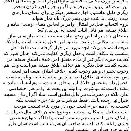
مثلا پسر بزرگ مکلف به قضای نمازهای پدر است و مقتضای قاعده
این است که او باید نماز بخواند و اگر بر جواز اجیر کردن شخص
دیگری دلیل نداشتیم، اجاره شخص دیگری برای قضای نمازهای
میت ارزشی نداشت چون پسر بزرگ باید نماز بخواند.
لزوم انتساب فعل در امتثال اوامر بر اساس معنای وضعی ماده و
اطلاق صیغه امر قابل اثبات است. به این بیان که:
مقتضای ماده بر اساس وضع، ماده منتسب است. نماز یعنی نماز
منتسب به مکلف. در نتیجه متعلق امر، فعل منتسب است و اطلاق
صیغه اقتضاء می‌کند آنچه مورد امر قرار گرفته است فقط فعل
منتسب به مکلف است و فعل دیگری کفایت نمی‌کند. همان طور که
کفایت چیزی دیگر غیر از ماده متعلق امر، خلاف اطلاق صیغه امر
است، کفایت فعل دیگری هم خلاف اطلاق صیغه امر است و لذا هم
وجوب تخییری و هم وجوب کفایی خلاف اطلاق صیغه امر است.
پس آنچه مقتضای اطلاق است باید بین ماده منتسب و غیر منتسب
تفصیل داد. مقتضای اطلاق امر متعلق به ماده، لزوم انتساب ماده به
مکلف است نه مباشرت او. البته این بحث به اوامر هم اختصاصی
ندارد بلکه در محرمات نیز قابل تطبیق است. مثلا اگر از بنای مسجد
ضرار نهی شده باشد، فقط مباشرت در بناء حرام نیست بلکه
تسبیب به آن هم حرام است چون در مورد بناء، تسبیب موجب
انتساب فعل به مکلف است. یا موضوع ضمان اتلاف مال غیر است
و اتلاف حتی با تسبیب هم منتسب است و لذا اگر حیوان شخصی
چیزی را تلف کند، تلف به صاحب آن هم منتسب است همان طور
که به خود حیوان هم منتسب است.