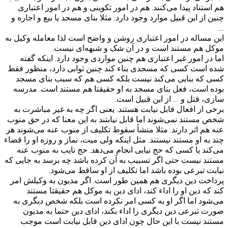
هم استناد پیدا می‌کنند. هم در امور تکوینی و هم در امور اعتباری
چنین از این قبیل موارد وجود دارد. مثلا بنای مسجد یا بیع و اجاره و
…
این مساله در امور اعتباری روشن و واضح است لذا معامله وکیل به
موکل هم مستند است و در آن شک و شبهه‌ای نیست.
اما در امور غیر اعتباری هم چنین مواردی وجود دارد. اینکه گفته
شده است کسی که مسجدی بناء کند چنین ثوابی دارد، منظور فقط
کسی که بنایی می‌کند نیست بلکه کسی هم که سبب بنای مسجد
بوده است، فعل بنای مسجد به او حقیقتا هم مستند است. مدرسه
سازی، قتل و … از این قبیل است.
برخی از افعال قابل نیابت هستند. یعنی اگر چه به غیر مباشرت به
شخص مستند نمی‌شوند اما قابل نیابتند به این معنا که در حق منوب
عنه هم اثر دارند. مثلا منشأ سقوط تکلیف از منوب عنه می‌شوند هر
چند به او مستند نیستند. مثل اینکه ولی میت، نماز و روزه او را قضاء
می‌کند یا کسی که حج نیابی انجام می‌دهد. حج نایب به منوب عنه
مستند نیست حتی اگر تسبیب به آن کرده باشد چه برسد به جایی که
نیابت تبرعی بوده باشد اما تکلیف از او ساقط می‌شود.
پرداخت دین دیگری هم همین طور است. اگر مدیون به وکیلش امر
کند که دین او را اداء کند، ادای دین به موکل هم حقیقتا مستند
می‌شود اما اگر او به کسی امر نکرده است بلکه شخص دیگری به
صورت تبرعی دین دیگری را اداء بکند، ادای دین حتما به مدیون
مستند نیست با این حال چون ادای دین قابل نیابت است موجب