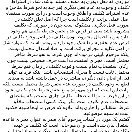
مواردی که فعل دیگری به مکلف مستند نباشد، شک در اشتراط
تکلیف و وجوب به عدم فعل دیگری (هر چند به نحو شرط متاخر) و
عدم اشتراط تکلیف و اطلاق وجوب است و در این صورت مقتضای
اصل عملی برائت از تکلیف است چرا که اصل تعلق تکلیف در
صورت فعل دیگری، مشکوک است چون در صورتی که تکلیف
مشروط باشد یعنی در فرض عدم تحقق شرط، تکلیف هم وجود
ندارد پس با احتمال مشروط بودن تکلیف، در اصل وجود تکلیف در
فرض عدم تحقق شرط شک وجود دارد و روشن است که موارد شک
در اصل تکلیف، مجرای برائت است و اصلا اشتغال محتمل نیست.
اینکه مرحوم نایینی فرموده‌اند چون شرط به نحو شرط متاخر
محتمل است، مجرای استصحاب است حرف صحیحی نیست چون
ارکان استصحاب تمام نیست و ثبوت تکلیف در زمان فقدِ شرط
محتمل، ثابت نیست تا مجرای استصحاب باشد. اینکه فرد می‌تواند
قبل از انجام دادن دیگری، مباشرت در عمل داشته باشد به معنای
قطع به وجود تکلیف در صورت عدم تحقق شرط محتمل نیست بلکه
نهایت این است که فرد می‌تواند مانع تحقق شرط عدم تکلیف بشود.
در این فرض نه تنها استصحاب تکلیف جاری نیست بلکه مقتضای
استصحاب عدم تکلیف است مگر اینکه کسی استصحاب محَقِّق
شرط استقبالی را جاری بداند علاوه که فرض ما اینجا شبهه حکمیه
است نه شبهه موضوعیه.
گفتیم یک مورد در کلمات مرحوم آقای صدر به عنوان مجرای قاعده
اشتغال بیان شده است و آن هم جایی است که تکلیف بر عهده
مکلف ثابت شده است و احتمال دارد فعل دیگری مانع از امتثال و