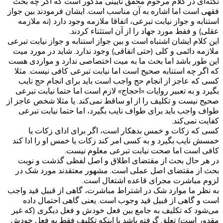
نکته‌ای در کلام مرحوم محقق نایینی مذکور است که اگر چه بحث
فقهی است اما اشاره به آن مناسب است. ایشان فرمودند بین جواز
استنابه و جواز نیابت تبرعی، اتفاقا ملازمه وجود دارد (نه ملازمه
عقلی) و فقط مورد جهاد را از آن استثناء کردند.
این کلام ایشان اشتباه است و بین جواز استنابه و جواز نیابت تبرعی
ملازمه دائمی و کلی (حتی اتفاقی) وجود ندارد. شاید در مورد میت
این طور باشد اما بحث ما به میت اختصاصی ندارد و مواردی هست
که اگر چه استنابه صحیح است اما نیابت تبرعی کافی نیست. مثلا
کسی که عاجز از انجام حج واجب است باید برای انجام حج نایب
بگیرد و به تعبیر روایات «احجاج» لازم است اما حتما نیابت تبرعی
صحیح نیست و تکلیف را از او ساقط نمی‌کند. یا مثلا شخص عاجز از
طواف واجب باید برای طواف نایب بگیرد، اما حتما نیابت تبرعی
کفایت نمی‌کند.
کسی که زکات و خمس بدهکار است، اگر برای ادای زکات یا
خمسش نایب بگیرد و به کسی امر کند زکات یا خمس او را ادا کند
کافی است اما صحت نیابت تبرعی معلوم نیست.
در هر حال بحث از مقتضای اطلاق و اصل لفظی گذشت و نوبت
بحث از مقتضای اصل عملی است. مشهور معتقدند مورد شک در
لزوم مباشرت مجرای قاعده اشتغال است.
به نظر ما موارد شک در اشتراط مباشرت، گاهی از قبیل قید واجب
است و گاهی از قبیل قید وجوب است. یعنی گاهی احتمال داده
می‌شود که تکلیف به جامع بین فعل خودش و فعل دیگری (که غیر
مقدور است) تعلق گرفته باشد یا اینکه تکلیف فقط به فعل خودش