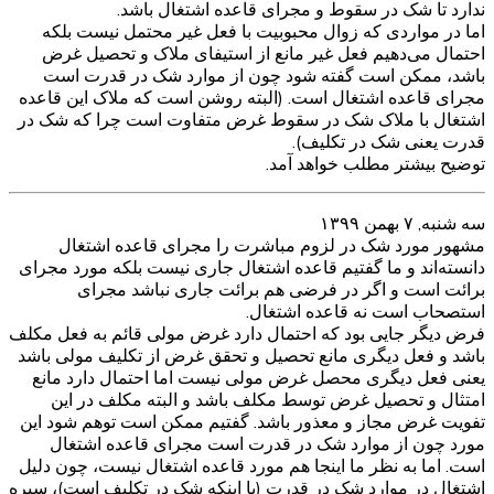
ندارد تا شک در سقوط و مجرای قاعده اشتغال باشد.
اما در مواردی که زوال محبوبیت با فعل غیر محتمل نیست بلکه
احتمال می‌دهیم فعل غیر مانع از استیفای ملاک و تحصیل غرض
باشد، ممکن است گفته شود چون از موارد شک در قدرت است
مجرای قاعده اشتغال است. (البته روشن است که ملاک این قاعده
اشتغال با ملاک شک در سقوط غرض متفاوت است چرا که شک در
قدرت یعنی شک در تکلیف).
توضیح بیشتر مطلب خواهد آمد.
سه شنبه, ۷ بهمن ۱۳۹۹
مشهور مورد شک در لزوم مباشرت را مجرای قاعده اشتغال
دانسته‌اند و ما گفتیم قاعده اشتغال جاری نیست بلکه مورد مجرای
برائت است و اگر در فرضی هم برائت جاری نباشد مجرای
استصحاب است نه قاعده اشتغال.
فرض دیگر جایی بود که احتمال دارد غرض مولی قائم به فعل مکلف
باشد و فعل دیگری مانع تحصیل و تحقق غرض از تکلیف مولی باشد
یعنی فعل دیگری محصل غرض مولی نیست اما احتمال دارد مانع
امتثال و تحصیل غرض توسط مکلف باشد و البته مکلف در این
تفویت غرض مجاز و معذور باشد. گفتیم ممکن است توهم شود این
مورد چون از موارد شک در قدرت است مجرای قاعده اشتغال
است. اما به نظر ما اینجا هم مورد قاعده اشتغال نیست، چون دلیل
اشتغال در موارد شک در قدرت (با اینکه شک در تکلیف است)، سیره