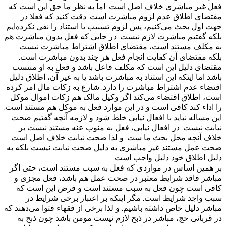
فعل غیر مباشری خلاف اصل است. اما به نظر ما حق این است که
مقتضای اطلاق عدم لزوم مباشرت است. دقت کنید که فعلا در
جهت اول بحث می‌کنیم، پس لزوم تسبیب یا استناد را نفی نکرده‌ایم
بلکه گفتیم مباشرت لازم نیست. در جایی که فعل بدون مباشرت هم
به مکلف مستند است، مقتضای اطلاق اشتراط مباشرت نیست
بلکه مقتضای آن کفایت انجام فعل هر چند بدون مباشرت است.
مقتضای دلیل این است که مکلف فاعل باشد و فعل به او منتسب
باشد اما اینکه این استناد به مباشرت باشد یا به غیر آن، اطلاق دلیل
اقتضاء عدم اشتراط مباشرت را دارد. شارع به زکات مال امر کرده
است، اطلاق اقتضاء می‌کند اگر وکیل مالک هم زکات اموال موکل
را اداء کند کافی است و در این موارد فعل به موکل هم مستند است.
این مساله نباید با افعال نیابی خلط شود و لازمه آنچه گفتیم صحت
نیابت نیست. در افعال نیابی، فعل به منوب عنه مستند نیست بر
خلاف آنچه محل بحث ما ست. و لذا صحت نیابت خلاف اصل است.
صحت عمل مستند غیر مباشری به دلیل صحت نیابت نیست بلکه به
دلیل اطلاق خود دلیل واجب است.
بر همین اساس در مواردی که فعل به سبب مستند است، حتی اگر
مباشر فاقد شرایط معتبر در صحت عمل هم باشد، فعل مجزی و
کافی است چون فعل به سبب مستند است و فرض این است که
سبب واجد شرایط است. مگر اینکه بر اعتبار برخی شرایط در
مباشر دلیل خاص داشته باشیم. و لذا برخی از فقهاء فتوا می‌دهند که
در قربانی حج، مباشر در ذبح لازم نیست مومن باشد چون ذبح به