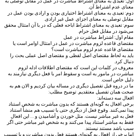
اول: تعبدی به معنای اشتراط مباشرت در عمل در مقابل توصلی به
معنای عدم اشتراط آن.
دوم: تعبدی به معنای اشتراط اختیاری بودن و ارادی بودن عمل در
مقابل توصلی به معنای اجزای عمل غیر ارادی.
سوم: تعبدی به معنای اشتراط اباحه فعلی که در با آن امتثال محقق
می‌شود در مقابل فعل حرام.
مقام اول: اشتراط مباشرت در عمل
مقتضای قاعده لزوم مباشرت در عمل در امتثال اوامر است یا
مقتضای قاعده عدم لزوم مباشرت است؟
باید به لحاظ مقتضای اصل لفظی و مقتضای اصل عملی بحث را
دنبال کرد.
معروف در کلمات این است که مقتضای اطلاقات ادله لزوم
مباشرت در مامور به است و سقوط امر با فعل دیگری نیازمند به
دلیل خاص است.
ما در دروه قبل تفصیل دیگری در مساله بیان کردیم و الان هم به
صحت همان تفصیل معتقدیم. توضیح مطلب:
افعال سه دسته‌اند:
برخی افعال به گونه‌ای هستند که بدون مباشرت به شخص استناد
پیدا نمی‌کنند. وقوع فعل از دیگری حتی با تسبیب هم منشأ استناد
فعل به غیر مباشر نیست. مثل خوردن و آشامیدن و … این افعال
فقط به مباشر استناد پیدا می‌کنند و به شخص غیر مباشر حتی اگر
سبب باشد مستند نیستند.
اما برخی از افعال به گونه‌ای هستند فعل بدون مباشرت و با تسبیب