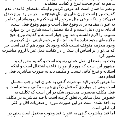
… هم به عدم صحت تبرع و کفایت معتقدند.
و نظر ما همان است که عرض کردیم و اینکه مقتضای قاعده، عدم
کفایت تبرع است چون تعابیری مثل «یحج» و … در موارد تبرع صدق
نمی‌کند و اینکه برخی مثل مرحوم آقای حکیم فرموده‌اند این تعابیر
به عنوان مقدمه برای وقوع فعل است و مهم وقوع فعل است،
ادعای بدون دلیل است و کاملا محتمل است شارع در این موارد
تسبیب را لازم دانسته باشد. بین جواز استنابه و کفایت تبرع، هیچ
ملازمه‌ای وجود ندارد و البته آنچه از مرحوم نایینی نقل کردیم بر
وجود ملازمه متوقف نیست بلکه وجود یک مورد هم کافی است چرا
که می‌توان بر اساس آن شک را در کفایت فعل غیر یا لزوم مباشرت
تصور کرد.
بحث به مقتضای اصل عملی رسیده است و گفتیم معروف و
مشهور این است که مورد از موارد قاعده اشتغال است و اینکه
استنابه و تبرع کافی نیست و مکلف باید به صورت مباشری فعل را
انجام دهد.
ما عرض کردیم قید مباشرت گاهی به عنوان قید واجب محتمل
است یعنی در مواردی که فعل دیگری هم به مکلف مستند است و
فعل مکلف محسوب می‌شود، شک در این است که تکلیف به
خصوص فعل مباشری تعلق گرفته است یا قید مباشرت در مکلف
به، اخذ نشده است. در این صورت مورد از صغریات اقل و اکثر
ارتباطی است.
اما قید مباشرت گاهی به عنوان قید وجوب محتمل است یعنی در