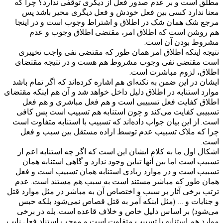
مطلق است و بر عدم صدور فعل از دیگری توقفی ندارد؟ چرا که
معنا ندارد کسی بین فعل خودش و فعل دیگری مخیر باشد پس
مرجع شک همان شک در اطلاق و اشتراط وجوب است و در اینجا
هم روشن است که اطلاق امر، مقتضی اطلاق وجوب و عدم
مشروط بودن آن است.
نتیجه اینکه اطلاق امر همان طور که مقتضی نفی واجب تخییری
است مقتضی نفی وجوب مشروط هم هست و در نتیجه مقتضای
اطلاق، لزوم مباشرت است.
ایشان در این ضمن به نکته‌ای هم اشاره کرده‌اند که اگر تمام باشد
موارد استنابه در اطلاق دلیل داخل خواهد شد و آن هم اینکه مقتضای
اطلاق کفایت فعل تسبیبی است و هم فعل مباشری و هم فعل
تسبیبی کفایت می‌کند و چون استنابه هم تسبیب است پس کافی
است. از این بیان جواب داده‌اند که تسبیب با استنابه متفاوت است
چرا که ملاک تسبیب عدم توسط اراده مستقل بین سبب و فعل
است.
اشکال اول ما به کلام ایشان این است که اگر چه استنابه اعم از
تسبیب است اما بین آنها تباین وجود ندارد و گاهی استنابه همان
تسبیب است و در موارد زیادی استنابه همان تسبیب است و فعل
همان طور که مباشر مستند است به سبب هم مستند است. عدم
ترتب برخی آثار بر سبب و اختصاص آن به مباشر در مثل موارد قتل
و جنایات و … (مثل اینکه آمر به قتل قصاص نمی‌شود بلکه حبس
می‌شود) بر اساس دلیل خاص و خلاف قاعده است. بله در برخی
موارد هم استنابه با تسبیب متفاوت است و موجب استناد فعل نایب