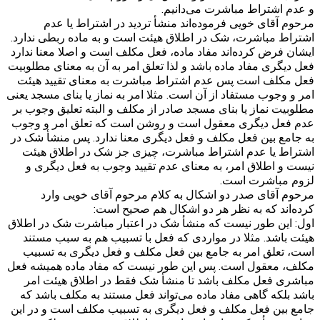
و عدم اشتراط مباشرت می‌دانیم.
مرحوم آقای خویی فرموده‌اند منشأ تردید در اشتراط یا عدم
اشتراط مباشرت، شک در اطلاق هیئت است و به ماده ربطی ندارد.
ایشان فرض کرده‌اند مفاد ماده، فعل مکلف است و اصلا معنا ندارد
فعل دیگری مفاد ماده باشد و لذا تعلق امر به آن به معنای مطلوبیت
فعل مکلف است پس عدم اشتراط مباشرت به معنای تقیید هیئت
امر و وجوب مستفاد از آن است. مثلا امر به نماز یا بنای مسجد یعنی
مطلوبیت نماز یا بنای مسجد صادر از مکلف و البته تعلیق وجوب بر
عدم فعل دیگری معقول است و روشن است که تعلق امر و وجوب
به جامع بین فعل مکلف و فعل دیگری معنا ندارد. پس منشأ شک در
اشتراط یا عدم اشتراط مباشرت، چیزی جز شک در اطلاق هیئت
نیست و اطلاق امر، به معنای عدم تقیید وجوب به فعل دیگری و
لزوم مباشرت است.
مرحوم آقای صدر دو اشکال به کلام مرحوم آقای خویی وارد
کرده‌اند که به نظر هر دو اشکال هم صحیح است:
اول: این طور نیست که منشأ شک در اعتبار مباشرت شک در اطلاق
هیئت باشد. مثلا در مواردی که فعل با تسبیب هم به سبب مستند
است، تعلق امر به جامع بین فعل مکلف و فعل دیگری به تسبیب
مکلف، معقول است. پس این طور نیست که مفاد ماده همیشه فعل
مباشری فعل مکلف باشد تا منشأ شک فقط در اطلاق هیئت امر
باشد بلکه گاهی مفاد ماده می‌تواند فعل مستند به مکلف باشد که
جامع بین فعل مکلف و فعل دیگری به تسبیب مکلف است و در این