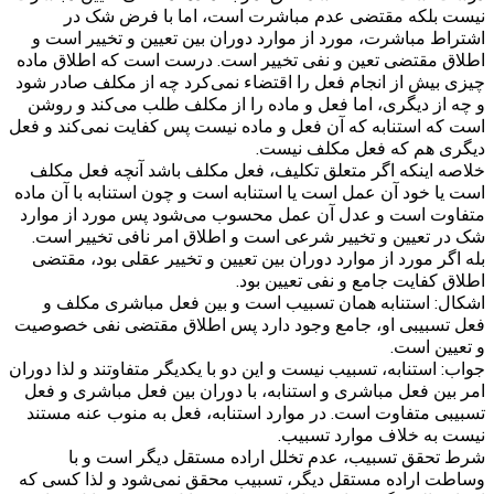
نیست بلکه مقتضی عدم مباشرت است، اما با فرض شک در
اشتراط مباشرت، مورد از موارد دوران بین تعیین و تخییر است و
اطلاق مقتضی تعین و نفی تخییر است. درست است که اطلاق ماده
چیزی بیش از انجام فعل را اقتضاء نمی‌کرد چه از مکلف صادر شود
و چه از دیگری، اما فعل و ماده را از مکلف طلب می‌کند و روشن
است که استنابه که آن فعل و ماده نیست پس کفایت نمی‌کند و فعل
دیگری هم که فعل مکلف نیست.
خلاصه اینکه اگر متعلق تکلیف، فعل مکلف باشد آنچه فعل مکلف
است یا خود آن عمل است یا استنابه است و چون استنابه با آن ماده
متفاوت است و عدل آن عمل محسوب می‌شود پس مورد از موارد
شک در تعیین و تخییر شرعی است و اطلاق امر نافی تخییر است.
بله اگر مورد از موارد دوران بین تعیین و تخییر عقلی بود، مقتضی
اطلاق کفایت جامع و نفی تعیین بود.
اشکال: استنابه همان تسبیب است و بین فعل مباشری مکلف و
فعل تسبیبی او، جامع وجود دارد پس اطلاق مقتضی نفی خصوصیت
و تعیین است.
جواب: استنابه، تسبیب نیست و این دو با یکدیگر متفاوتند و لذا دوران
امر بین فعل مباشری و استنابه، با دوران بین فعل مباشری و فعل
تسبیبی متفاوت است. در موارد استنابه، فعل به منوب عنه مستند
نیست به خلاف موارد تسبیب.
شرط تحقق تسبیب، عدم تخلل اراده مستقل دیگر است و با
وساطت اراده مستقل دیگر، تسبیب محقق نمی‌شود و لذا کسی که