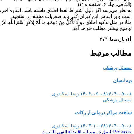
(الکافی، جلد ۶، صفحه ۱۲۸)
به نظر می‌رسد اگر دلیل اشتراط لفظ اطلاق داشته باشد، اشاره اخر
است و بر اساس این کبرای کلی باید صغریات مختلف را سنجید.
مثلا در مثل تذکیه اطلاق «وَ لَا تَأْكُلْ مِنْ ذَبِيحَةٍ مَا لَمْ يُذْكَرِ اسْمُ
توضیح بیشتر مطلب خواهد آمد.
بازدیدها:
۲۷۴
مطالب مرتبط
مسائل پزشکی
دیه انسان
۱۴۰۴-۰۵-۰۸
۱۴۰۴-۰۵-۰۸
رضا اسکندری
مسائل پزشکی
ساخت مراکز درمانی از زکات
۱۴۰۴-۰۵-۰۸
۱۴۰۳-۱۰-۲۸
رضا اسکندری
Previous:
راهبری
اصل در مساله اقتضاء النهی للفساد