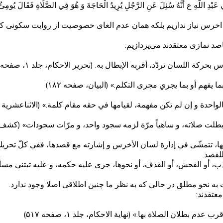
 عَبْدِ اللَّهِ ع أَنَّهُ سُئِلَ عَنِ الرَّجُلِ يُرِيدُ الْحَاجَةَ وَ هُوَ فِي الصَّلَاةِ فَقَالَ يُومِئُ بِر
رات اخرس نیاز نداریم بلکه همان عدم الغای خصوصیت از روایت سکونی 
اصد نمازی معتقدند می‌پردازیم:
ة اللسان تردّد، أقربه الإبطال به. (تحریر الاحکام، جلد ۱، صفحه ۲۶۷)
 يفهم أو بما يجري مجرى التكلم.» (البیان، صفحه ۱۸۲)
احدة و إن لم تكن مفهمة، لقيامها في حقه مقام كلمة.» (الاثناعشریة فی
ت صلاته، و ساهياً مرّة لزمه سجود واحد، و مرّات سجودات» (کشف الغطاء، جلد
ُفسداتها، تتمشّى في إدارة لسان الأخرس و إشارته مع قصدها، ففي كلّ ت
للقصد.
 الكذب، أو الفحش، أو القذف، أو نحوها، جرى عليه حكمه، و عليه تبتني مسأل
 نحو مطلق در حالی که به نظر ما چنین اطلاقی اصلا وجود ندارد.
عتقدند:
طلان الصلاة بها.» (نهایة الاحکام، جلد ۱، صفحه ۵۱۷)