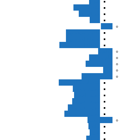
اجزاء
مقدمه واجب
مساله ضد
ترتب
نواهی
ماده و صیغه نهی
اجتماع امر و نهی
اقتضاء النهی للفساد
مفاهیم
عام و خاص
مطلق و مقید
قطع
ظنون و امارات
مقدمات مباحث ظن
حجیت ظواهر
حجیت اجماع
حجیت شهرت
حجیت خبر واحد
حجیت مطلق ظن
اصول عملیه
برائت
تخییر
احتیاط