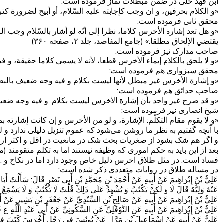
ابن فهد حلی در ضمن مبطلات نماز فرموده است:
«و الكلام بحرفين، و ان وجب كإجابته عليه السّلام، أو أبيح لضرورة كت
محقق ثانی فرموده است:
«و هل تعد إشارة الأخرس كلاما، نظرا إلى أنّه لو أشار بالسّلام وجب الردّ
يقتضي الإلحاق مطلقا.» (جامع المقاصد، جلد ۲، صفحه ۳۶۰)
صاحب مدارک نیز فرموده است:
«و لا يلحق بالكلام إيماء الأخرس قطعا، لأنه لا يسمى كلاما حقيقة، و فيه وجه 
محقق سبزواری هم فرموده است:
«و إشارة الأخرس غير مبطل لأنها ليست بكلام و فيه وجه ضعيف بالبطلان‌» (ذخیر
صاحب حدائق هم فرموده است:
«و قد صرح غير واحد بأن إشارة الأخرس ليست بكلام. و فيه وجه ضعيف بالبطلان
شیخ انصاری نیز فرموده است:
«و لا يقوم مقام التكلّم: الإشارة، و لو من الأخرس و إن كانت إشارته بمنزلة 
با آنچه گفتیم به نظر ما روشن می‌شود که عموم تنزیل دلیلی ندارد و 
و اگر هم شک بشود از صغریات بحث شک در مانعیت در اقل و اکثر ا
بعد از این باید به حکم اموری که وظیفه نیستند اما به تکلم متقومند
فساد است. در مثل طلاق اخرس دلیل خاص وجود دارد اما در نکاح و … 
در مساله طلاق در روایات متعددی ذکر شده است:
عَلِيُّ بْنُ إِبْرَاهِيمَ عَنْ أَبِيهِ عَنْ أَحْمَدَ بْنِ مُحَمَّدِ بْنِ أَبِي نَصْرٍ قَالَ: سَأَلْتُ أَبَا
عَنْهُ وَلِيُّهُ قَالَ لَا وَ لَكِنْ يَكْتُبُ وَ يُشْهِدُ عَلَى ذَلِكَ قُلْتُ لَا يَكْتُبُ وَ لَا يَسْمَعُ
عَلِيُّ بْنُ إِبْرَاهِيمَ عَنْ أَبِيهِ عَنْ صَالِحِ بْنِ السِّنْدِيِّ عَنْ جَعْفَرِ بْنِ بَشِيرٍ عَنْ أَ
عَلِيُّ بْنُ إِبْرَاهِيمَ عَنْ أَبِيهِ عَنِ النَّوْفَلِيِّ عَنِ السَّكُونِيِّ عَنْ أَبِي عَبْدِ اللَّهِ ع ق
عَلِيٌّ عَنْ أَبِيهِ عَنْ إِسْمَاعِيلَ بْنِ مَرَّارٍ عَنْ يُونُسَ فِي رَجُلٍ أَخْرَسَ كَتَبَ فِي‌ الْ