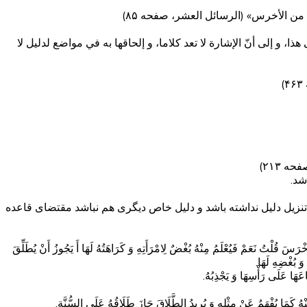
 من الأخرس» (الرسائل العشر، صفحه ۸۵)
هذا، و إلى أنّ الإشارة لا تعد كلاما، و إلحاقها به في مواضع لدليل لا
شد.
م تنزیل دلیل نداشته باشد و دلیل خاص دیگری هم نباشد مقتضای قاعده
رَسَ قُلْتُ نَعَمْ فَيُعْلَمُ مِنْهُ بُغْضٌ لِامْرَأَتِهِ وَ كَرَاهَتُهُ لَهَا أَ يَجُوزُ أَنْ يُطَلِّقَ
َ بُغْضِهِ لَهَا.
َهَا عَلَى رَأْسِهَا وَ يَجْذِبُهُ.
كَمَا يُفْهَمُ عَنْ مِثْلِهِ وَ يُرِيدُ الطَّلَاقَ جَازَ طَلَاقُهُ عَلَى السُّنَّةِ.