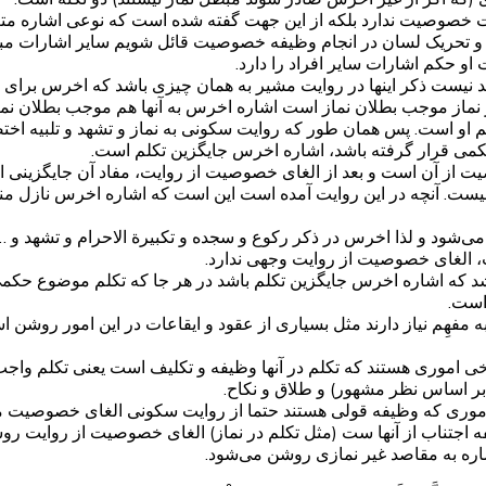
ت خصوصیت ندارد بلکه از این جهت گفته شده است که نوعی اشاره مت
ت و تحریک لسان در انجام وظیفه خصوصیت قائل شویم سایر اشارات مب
حکم اشارات سایر افراد را دارد.
ید نیست ذکر اینها در روایت مشیر به همان چیزی باشد که اخرس برا
نماز موجب بطلان نماز است اشاره اخرس به آنها هم موجب بطلان نماز
او است. پس همان طور که روایت سکونی به نماز و تشهد و تلبیه اختص
می قرار گرفته باشد، اشاره اخرس جایگزین تکلم است.
 از آن است و بعد از الغای خصوصیت از روایت، مفاد آن جایگزینی ا
 نیست. آنچه در این روایت آمده است این است که اشاره اخرس نازل من
ود و لذا اخرس در ذکر رکوع و سجده و تکبیرة الاحرام و تشهد و … ه
 الغای خصوصیت از روایت وجهی ندارد.
اشد که اشاره اخرس جایگزین تکلم باشد در هر جا که تکلم موضوع حکمی 
است.
 به مفهِم نیاز دارند مثل بسیاری از عقود و ایقاعات در این امور روشن 
رخی اموری هستند که تکلم در آنها وظیفه و تکلیف است یعنی تکلم واجب 
بر اساس نظر مشهور) و طلاق و نکاح.
ت به اموری که وظیفه قولی هستند حتما از روایت سکونی الغای خصوصیت 
فه اجتناب از آنها ست (مثل تکلم در نماز) الغای خصوصیت از روایت ر
اشاره به مقاصد غیر نمازی روشن می‌شود.