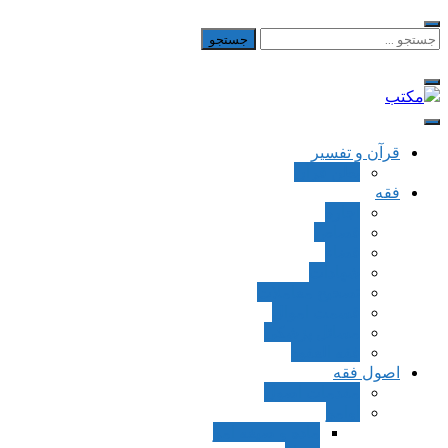
Skip
to
جستجو
برای:
content
مکتب
یادداشت‌های رضا اسکندری
قرآن و تفسیر
بطن قرآن
فقه
اجاره
قصاص
قضاء
شهادات
تصحیح معاملات
قسمت اموال
مسائل پزشکی
فقه العقود
اصول فقه
مقدمات اصول
اوامر
ماده و صیغه امر