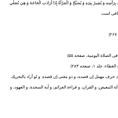
َأْسِهِ وَ يُشِيرُ بِيَدِهِ وَ يُسَبِّحُ وَ الْمَرْأَةُ إِذَا أَرَادَتِ الْحَاجَةَ وَ هِيَ تُصَلِّي
کافی است.
 الصلاة الیومیة، صفحه ۵۵)
 ۱، صفحه ۲۸۳)
حريك حرف مهمل إن قصده، و ذو معنى إن قصده. و لو أراد بالتحريك
ة التبعيض، و القران، و قراءة العزائم، و أية السجدة، و العهود، و