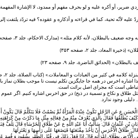
ردي ضرير، أو أكره عليه و لو بحرف مفهم أو ممدود، لا الإشارة المفهمة
‌ عليه لأنّه تحية، كما في قراءته و أذكاره و عقوده؟ فيه تردّد يلتفت إلى 
ضعيف بالبطلان، لأنه كلام مثله.» (مدارک الاحکام، جلد ۳، صفحه ۴۶۳)
ة المعاد، جلد ۲، صفحه ۳۵۳)
.» (الحدائق الناضرة، جلد ۹، صفحه ۲۳)
كلامه في كثير من العبادات و المعاملات.» (کتاب الصلاة، جلد ۲، صفحه ۲۱۳)
لذا اشاره اخرس در همه جا جایگزین تکلم نیست تا موجب بطلان نماز با
رتباطی است که مجرای اصل برائت است.
 (مثل طلاق و نکاح و تسمیة در ذبح) در حق اخرس اشاره کنیم. اگر عمو
دلیلی وجود ندارد.
 الْحَسَنِ ع عَنِ الرَّجُلِ تَكُونُ عِنْدَهُ الْمَرْأَةُ ثُمَّ يَصْمُتُ فَلَا يَتَكَلَّمُ قَالَ يَكُونُ أَخْ
 كَيْفَ يُطَلِّقُهَا فَقَالَ بِالَّذِي يُعْرَفُ مِنْهُ مِنْ فِعَالِهِ مِثْلِ مَا ذَكَرْتَ مِنْ كَرَاهَتِهِ و
بَانِ بْنِ عُثْمَانَ قَالَ: سَأَلْتُ أَبَا عَبْدِ اللَّهِ ع عَنْ طَلَاقِ الْخَرْسَاءِ قَالَ يَلُفُّ قِنَاع
َالَ: طَلَاقُ الْأَخْرَسِ أَنْ يَأْخُذَ مِقْنَعَتَهَا فَيَضَعَهَا عَلَى رَأْسِهَا وَ يَعْتَزِلَهَا.
أَرْضِ بِطَلَاقِ امْرَأَتِهِ قَالَ إِذَا فَعَلَ ذَلِكَ فِي قُبُلِ الطُّهْرِ بِشُهُودٍ وَ فُهِمَ عَنْهُ 