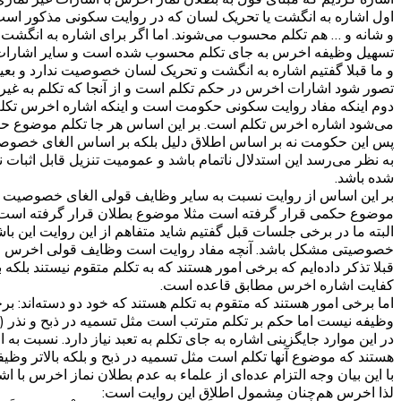
اول اشاره به انگشت یا تحریک لسان که در روایت سکونی مذکور اس
و شانه و … هم تکلم محسوب می‌شوند. اما اگر برای اشاره به انگش
تسهیل وظیفه اخرس به جای تکلم محسوب شده است و سایر اشارات او 
و ما قبلا گفتیم اشاره به انگشت و تحریک لسان خصوصیت ندارد و بع
تصور شود اشارات اخرس در حکم تکلم است و از آنجا که تکلم به غیر 
دوم اینکه مفاد روایت سکونی حکومت است و اینکه اشاره اخرس تکلم 
می‌شود اشاره اخرس تکلم است. بر این اساس هر جا تکلم موضوع حک
پس این حکومت نه بر اساس اطلاق دلیل بلکه بر اساس الغای خصوصیت
به نظر می‌رسد این استدلال ناتمام باشد و عمومیت تنزیل قابل اثبات
شده باشد.
بر این اساس از روایت نسبت به سایر وظایف قولی الغای خصوصیت می‌ش
موضوع حکمی قرار گرفته است مثلا موضوع بطلان قرار گرفته است،
البته ما در برخی جلسات قبل گفتیم شاید متفاهم از این روایت این ب
خصوصیتی مشکل باشد. آنچه مفاد روایت است وظایف قولی اخرس 
قبلا تذکر داده‌ایم که برخی امور هستند که به تکلم متقوم نیستند بلکه
کفایت اشاره اخرس مطابق قاعده است.
اما برخی امور هستند که متقوم به تکلم هستند که خود دو دسته‌اند: ب
وظیفه نیست اما حکم بر تکلم مترتب است مثل تسمیه در ذبح و نذر (
در این موارد جایگزینی اشاره به جای تکلم به تعبد نیاز دارد. نسب
هستند که موضوع آنها تکلم است مثل تسمیه در ذبح و بلکه بالاتر وظی
با این بیان وجه التزام عده‌ای از علماء به عدم بطلان نماز اخرس با 
لذا اخرس هم‌چنان مشمول اطلاق این روایت است: