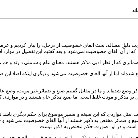
ند.
 روایت دلیل مساله، بحث الغای خصوصیت از «رجل» را بیان کردیم و 
 از آن الغای خصوصیت نمی‌شود. و بعد گفتیم این تفصیل در موارد
ئری که از نظر ادبی مذکر هستند، معنای عام و شاملی دارند و هم مذک
ده‌اند اما از آنها الغای خصوصیت می‌شود و دیگری اینکه اصلا این ص
ر وضع شده‌اند و ما در مقابل گفتیم صیغ و ضمائر غیر مونث، وضع عا
تمل بر مذکر و مونث غلط است. اما صیغ مذکر عام هستند و در مواردی
ت. مثل مواردی که این صیغه و ضمیر موضوع برای حکم دیگری باشد ن
یغ و ضمائر مختص به ذکور هستند از آنها الغای خصوصیت نمی‌شود و حکم
ر است و در این صورت حکم مختص به ذکور نیست.
مول آنها را نسبت به ذکور و اناث بدون هیچ قرینه یا الغای خصوصی