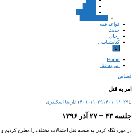
تخییر
احتیاط
استصحاب
تعادل و تراجیح
قواعد فقه
حدیث
رجال
کتابشناسی
Home
امر به قتل
قصاص
امر به قتل
۱۴۰۱-۱۱-۲۹
۱۴۰۱-۱۱-۲۹
رضا اسکندری
جلسه ۴۳ – ۲۷ آذر ۱۳۹۶
در مورد نگاه کردن به صحنه قتل احتمالات مختلف را مطرح کردیم و گف