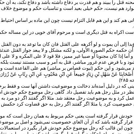
ه قتل را ببیند و هم قدرت بر دفاع داشته باشد و دفاع نکند، به آن ح
موارد هم نیست، حکم خیلی بعید است و تناسبات حکم و موضوع خلاف آن 
ه‌بانی هم کند و این هم قابل التزام نیست چون این ماده بر اساس احتیا
 اکراه به قتل دیگری است و مرحوم آقای خویی در این مساله حکم صور
ؤبدا إلى أن يموت و لو أكرهه على القتل فان كان ما توعد به دون القتل 
أن حكمه حكم الصورة الأولى، و لكنه مشكل و لا يبعد جواز القتل عندئذ
 و أما إذا كان مجنونا أو صبيا غير مميز، فلا قود لا على المكره و لا ع
شود و با فرض عدم غرور مباشر، قتل به آمر و سبب مستند نیست بلکه 
ابد می‌شود. و این حکم (ثبوت قصاص بر مباشر) هم علی القاعدة است
ْ أَصْحَابِنَا عَنْ سَهْلِ بْنِ زِيَادٍ جَمِيعاً عَنِ ابْنِ مَحْبُوبٍ عَنِ ابْنِ رِئَابٍ عَنْ زُرَارَة
ینی که در دلیل آمده‌اند دخالت و موضوعیت داشتن آنها ست و فقط برخی
ه نظر در مثل رجل هم باید تفصیل داد. گاهی رجل موضوع حکم خودش ا
کرد و به موضوعیت رجل معتقد شد. مثلا اگر گفتند اگر دو مرد به ه
ی خصوصیت کرد. یا مثلا اگر گفتند اگر رجل به حق قضاوت کرد حکمش ن
م خودش قرار گرفته است یعنی حکم مربوط به همان رجل است که موض
قرار گرفته باشد که از آن الغای خصوصیت نمی‌شود و اصل بر موضو
چون این قالب که رجل موضوع حکم خودش قرار بگیرد در استعمالات 
ان موضوع برای احکام دیگران قرار گرفته باشد که در این موارد مت