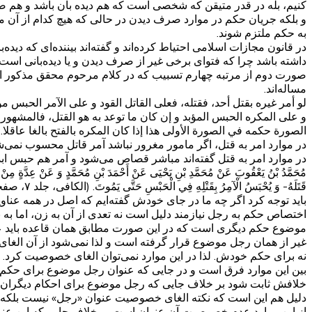
کنیم، بله در قدر متیقن که شخصی است که هم دیده بان باشد و هم صحن
و بلکه جریان حکم در موارد صرف دیدن در حالی که هیچ کدام از آن 
به حکم ملتزم شوند.
در قانون مجازات اسلامی احتیاط کرده‌اند و گفته‌اند بیننده‌ای که دید
داشته باشد چرا که فتوای برخی غیر از صرف دیدن و یا دیده‌بانی است.
صورت دوم از مرتبه چهارم تسبیب که در کلام مرحوم محقق مذکور است
مساله‌اند.
لو أمر غيره بقتل أحد، فقتله، فعلى القاتل القود و على الآمر الحبس م
و على المكره الحبس المؤبد و إن كان ما توعد به هو القتل، فالمشهور 
الصورة حكمه في الصورة الأولى هذا إذا كان المكره بالفتح بالغا عاقلا.
در موارد امر به قتل، اگر مامور مغرور نباشد آمر قاتل محسوب نمی‌
در موارد امر به قتل گفته‌اند مباشر قصاص می‌شود و آمر هم حبس 
مُحَمَّدُ بْنُ يَعْقُوبَ عَنْ مُحَمَّدِ بْنِ يَحْيَى عَنْ أَحْمَدَ بْنِ مُحَمَّدٍ وَ عَنْ عِدَّةٍ مِن
قَتَلَهُ- وَ يُحْبَسُ الْآمِرُ بِقَتْلِهِ فِي الْحَبْسِ حَتَّى يَمُوتَ. (الکافی، جلد ۷، صفحه ۲۸۵)
باید توجه کرد اگر چه ما در جای خودش گفته‌ایم که اصل در همه عناو
اختصاص حکم به رجل نیازمند دلیل است نه تعدی از آن به زن، اما ب
موضوع حکم دیگری است که در این صورت مطابق همان قاعده باید عمل 
غیر از همان رجل موضوع قرار گرفته است و لذا نمی‌شود از آن الغا
نه برای حکم خودش. لذا در این موارد نمی‌توان الغای خصوصیت کرد.
بین این موارد فرق است و در جایی که عنوان رجل موضوع برای حک
خلافش ثابت شود بر خلاف جایی که رجل موضوع برای احکام دیگران 
دلیل هم این است که نکته الغای خصوصیت عنوان «رجل» نیست بلکه 
از این موارد عدم خصوصیت آن عنوان است بر خلاف جایی که این عنو