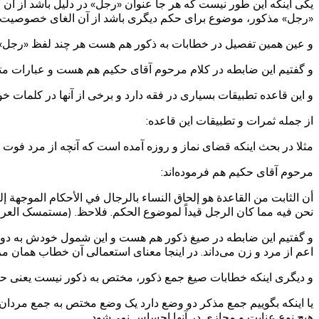
یکی اینکه این طور نیست که هر جا عنوان «رجل» در دلیل باشد از آ
«رجل» مذکور، موضوع برای حکم دیگری باشد از آن الغای خصوصیت 
و عین همین تفصیل در خطابات به ذکور هم هست هر چند لفظ «رجل» 
و گفتیم این ضابطه در کلام مرحوم آقای حکیم هم هست و عبارات متع
و این قاعده تطبیقات بسیاری در فقه دارد و برخی از آنها در کلمات 
از جمله ثمرات و تطبیقات این قاعده:
مثلا در بحث اینکه قضای نماز و روزه آمده است که آنچه از مرد فوت ش
مرحوم آقای حکیم هم فرموده‌اند:
أن الثابت من القاعدة هو إلحاق النساء بالرجال في الأحكام الموجهة إ
نحن فيه مما كان الرجل قيداً لموضوع الحكم. فلاحظ. (مستمسک العروة الوثقی، ج
و گفتیم این ضابطه در صیغ ذکور هم هست و این شمول خودش به دو و
اعم از مرد و زن می‌داند. در اینجا معنای استعمالی آن خطاب همان 
و دیگری اینکه خطابات صیغ جمع ذکور، مختص به ذکور نیست یعنی حتی
یا اینکه بگوییم جمع مذکر دو وضع دارد یک وضع مختص به جمع مردا
هیچ نوع عنایت و مجازی در آنها احساس نمی‌شود.