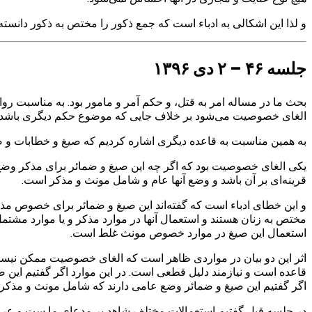
و لذا این اشکالی به ادباء است که جمع ذکور را مختص به ذکور دانسته‌ا
جلسه ۴۶ – ۲ دی ۱۳۹۶
بحث ما در مساله امر به قتل، و حکم آمر و مامور بود. به مناسبت
الغای خصوصیت می‌شود بر خلاف جایی که موضوع حکم دیگری باشد که
به همین مناسبت به قاعده دیگری اشاره کردیم که صیغ و خطابات و ضما
یکی الغای خصوصیت بود که اگر چه این صیغ و ضمائر برای مذکر وضع ش
قرینه‌ای بر آن باشد و وضع آنها عام و شامل مونث و مذکر است.
و این خطای ادباء است که گفته‌اند این صیغ و ضمائر برای خصوص مذک
مختص به زنان هستند و استعمال آنها در موارد مذکر و یا موارد مش
استعمال این صیغ در موارد خصوص مونث غلط است.
اثر این دو بیان در مواردی ظاهر است که الغای خصوصیت ممکن نیس
قاعده است و نیازمند دلیل قطعی است. در این موارد اگر گفتیم این ص
اگر گفتیم این صیغ و ضمائر وضع عامی دارند که شامل مونث و مذک
در جلسه قبل گفتیم استعمالات مختلف شاهد بر مدعای ما ست و عرف ش