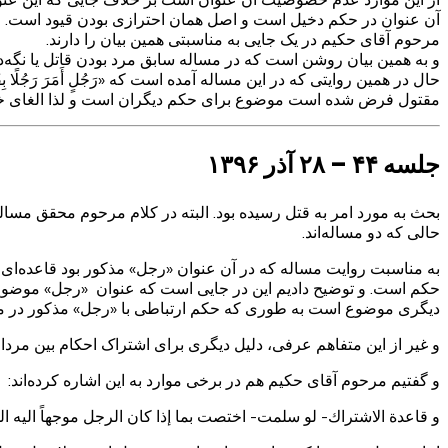
آن عنوان در حکم دخیل است و اصل همان احترازی بودن قیود است.
مرحوم آقای حکیم در یک جایی به مناسبتی همین بیان را دارند.
و به همین بیان روشن است که در مساله سابق مرد بودن قاتل یا نگه‌دا
حال در همین روایتی که در این مساله آمده است که «رَجُلٍ أَمَرَ رَجُلً
مقتول فرض شده است موضوع برای حکم دیگران است و لذا الغای خص
جلسه ۴۴ – ۲۸ آذر ۱۳۹۶
بحث به مورد امر به قتل رسیده بود. البته در کلام مرحوم محقق مساله
حالی که دو مساله‌اند.
به مناسبت روایت مساله که در آن عنوان «رجل» مذکور بود قاعده‌ای
حکم است. و توضیح دادیم این در جایی است که عنوان «رجل» موضو
دیگری موضوع است به طوری که حکم ارتباطی با «رجل» مذکور در موض
و غیر از این متفاهم عرفی، دلیل دیگری برای اشتراک احکام بین مردان 
و گفتیم مرحوم آقای حکیم هم در برخی موارد به این اشاره کرده‌اند:
و قاعدة الاشتراك- لو سلمت- اختصت بما إذا كان الرجل موجهاً اليه الحكم، ل