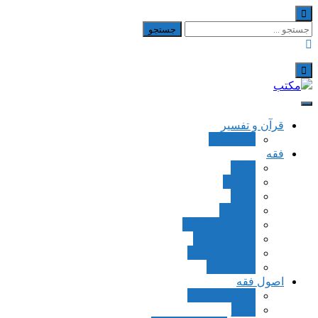
Skip
to
جستجو
content
برای:
مکتب
یادداشت‌های رضا اسکندری
قرآن و تفسیر
بطن قرآن
فقه
اجاره
قصاص
قضاء
شهادات
تصحیح معاملات
قسمت اموال
مسائل پزشکی
فقه العقود
اصول فقه
مقدمات اصول
اوامر