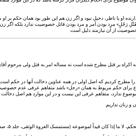
رنده او یا ناظر، دخیل نبود و اگر زن هم این طور بود همان حکم بر او
ا بِقَتْلِ رَجُلٍ» مرد بودن آمر و مرد بودن قاتل خصوصیت ندارد بلکه اگر
وصیت از آن نیازمند دلیل است.
 اکراه بر قتل مطرح شده است نه مساله امر به قتل ولی مرحوم آقای خو
 را مطرح کردیم که اصل اولی در همه عناوین دخالت آنها در حکم اس
ع برای حکم مربوط به همان «رجل» باشد متفاهم عرفی عدم خصوصیت
وع ندارد، متفاهم عرفی این نیست و در این موارد هم اصل دخالت ع
و زنان نداریم.
ا ما إذا كان قيداً لموضوعه (مستمسک العروة الوثقی، جلد ۵، صفحه ۵۸۰)