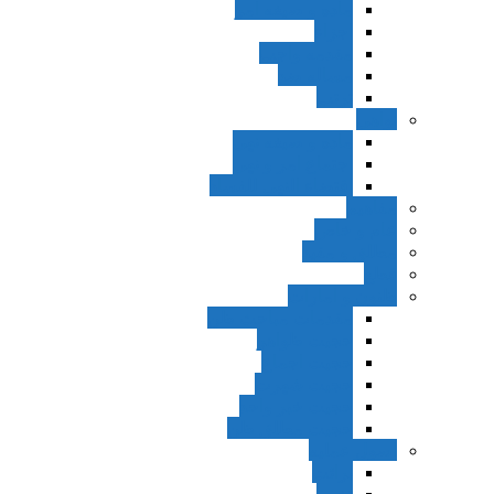
ماده و صیغه امر
اجزاء
مقدمه واجب
مساله ضد
ترتب
نواهی
ماده و صیغه نهی
اجتماع امر و نهی
اقتضاء النهی للفساد
مفاهیم
عام و خاص
مطلق و مقید
قطع
ظنون و امارات
مقدمات مباحث ظن
حجیت ظواهر
حجیت اجماع
حجیت شهرت
حجیت خبر واحد
حجیت مطلق ظن
اصول عملیه
برائت