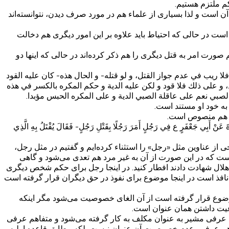
کم ملتزم هستیم.
است و لذا بسیاری از علماء هم در مورد صرف دیدن، نتوانسته‌اند
ط است در حالی که احتیاط باید علاوه بر این امور دیگری هم دخالت
ت امر به قتل دیگری را هم ذکر کرده‌اند در حالی که اینها دو
فلا ريب في عدم جواز القتل، و لو قتله- و الحال هذه- كان عليه القود
، و على ذلك فلا قود و لكن عليه الدية و حكم المكره بالكسر في هذه
لى الصبي نعم على عاقلة الصبي الدية و على المكره الحبس مؤبدا.
به خود او مستند است.
 و هم منصوص است.
َ عَنْ أَبِي جَعْفَرٍ ع فِي رَجُلٍ أَمَرَ رَجُلًا بِقَتْلِ رَجُلٍ- فَقَالَ يُقْتَلُ بِهِ الَّذِي
 از عناوین مثل «رجل» را استثناء کرده‌ایم و گفتیم در مثل رجل،
ست که در این صورت از آن به غیر مرد هم تعدی می‌شود و گاهی
لال شهادت دادند افطار کنید. در اینجا رجل برای حکم شخص دیگری
افذ است در اینجا موضوع برای نفوذ در حق دیگران قرار گرفته است
وع قرار گرفته است از آن الغای خصوصیت می‌شود مگر اینکه
عیت داشتن همان عنوان است.
عرفی مشیر به عنوان مکلف به کار گرفته می‌شود و متفاهم عرفی
فاهم عرفی، عدم خصوصیت آن عنوان نیست بلکه مطابق قاعده اولیه