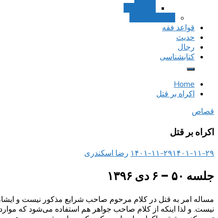
استصحاب
تعادل و تراجیح
قواعد فقه
حدیث
رجال
کتابشناسی
Home
اکراه بر قتل
قصاص
اکراه بر قتل
۱۴۰۱-۱۱-۲۹
۱۴۰۱-۱۱-۲۹
رضا اسکندری
جلسه ۵۰ – ۶ دی ۱۳۹۶
مساله امر به قتل در کلام مرحوم صاحب شرایع مذکور نیست و ایشان فق
نیست. و لذا اینکه از کلام صاحب جواهر هم استفاده می‌شود که موار