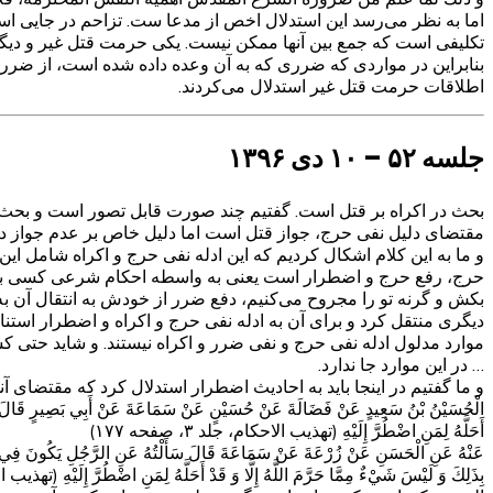
اما به نظر می‌رسد این استدلال اخص از مدعا ست. تزاحم در جایی 
تکلیفی است که جمع بین آنها ممکن نیست. یکی حرمت قتل غیر و د
بنابراین در مواردی که ضرری که به آن وعده داده شده است، از ضررها
اطلاقات حرمت قتل غیر استدلال می‌کردند.
جلسه ۵۲ – ۱۰ دی ۱۳۹۶
بحث در اکراه بر قتل است. گفتیم چند صورت قابل تصور است و بحث ف
مقتضای دلیل نفی حرج، جواز قتل است اما دلیل خاص بر عدم جواز دا
و ما به این کلام اشکال کردیم که این ادله نفی حرج و اکراه شامل ای
حرج، رفع حرج و اضطرار است یعنی به واسطه احکام شرعی کسی به حرج 
بکش و گرنه تو را مجروح می‌کنیم، دفع ضرر از خودش به انتقال آن 
دیگری منتقل کرد و برای آن به ادله نفی حرج و اکراه و اضطرار استناد
موارد مدلول ادله نفی حرج و نفی ضرر و اکراه نیستند. و شاید حتی ک
… در این موارد جا ندارد.
و ما گفتیم در اینجا باید به احادیث اضطرار استدلال کرد که مقتضای
الْحُسَيْنُ بْنُ سَعِيدٍ عَنْ فَضَالَةَ عَنْ حُسَيْنٍ عَنْ سَمَاعَةَ عَنْ أَبِي بَصِيرٍ قَالَ سَأَلْتُ
أَحَلَّهُ لِمَنِ اضْطُرَّ إِلَيْهِ‌ (تهذیب الاحکام، جلد ۳، صفحه ۱۷۷)
عَنْهُ عَنِ الْحَسَنِ عَنْ زُرْعَةَ عَنْ سَمَاعَةَ قَالَ سَأَلْتُهُ عَنِ الرَّجُلِ يَكُونَ فِي عَيْنَيْهِ ا
بِذَلِكَ وَ لَيْسَ شَيْ‌ءٌ مِمَّا حَرَّمَ اللَّهُ إِلَّا وَ قَدْ أَحَلَّهُ لِمَنِ اضْطُرَّ إِلَيْهِ‌ (تهذیب الاحک