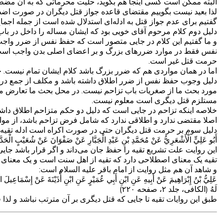
البته ممکن است کسی اینجا هم بگوید، حلیت محرماتی که به آن مضطر 
لذا بعید نیست بگوییم مقتضای قاعده جواز قتل دیگران در صورت اضطر
گفتیم برای عدم جواز قتل به ادله‌ای استدلال شده است از جمله اجما
دلیل دوم کلام مرحوم آقای خویی بود که ایشان مساله را داخل در
و ما گفتیم این کلام در جایی متصور است که حفظ نفس از ضرر واجب ب
نفس فقط در موارد ضررهای بزرگ و بر اعضای اصلی بدن واجب است نه 
حرمت قتل غیر است.
اما در همان مواردی هم که ضرر بزرگ باشد کلام ایشان تمام نیست. چو
دلیل وجوب حفظ نفس از ضرر اطلاق داشته باشد و مکلف از جمع در مق
مورد بحث ما از صغریات باب تزاحم نیست. در محل بحث ما تعارض 
مستلزم قتل دیگری است معلوم نیست.
خلاصه اینکه تزاحم در جایی است که دلیل دو حکم متزاحم اطلاق داشته 
اصلا مقتضی ندارد و اطلاقی ندارد که شامل فرض تزاحم باشد، از موا
دلیل سوم بر حرمت قتل دیگران حتی در صورت اکراه است ادله تقیه
أَبُو عَلِيٍّ الْأَشْعَرِيُّ عَنْ مُحَمَّدِ بْنِ عَبْدِ الْجَبَّارِ عَنْ صَفْوَانَ عَنْ شُعَيْبٍ الْحَدَّادِ ع
این روایت علت تشریع تقیه را حفظ جان می‌داند و اگر قرار باشد جایی
تقیه یک معنای اصطلاحی دارد که تقیه از اهل سنت است و یک معنای ع
و شاهد آن هم مثل روایت از امام باقر علیه السلام است:
عَلِيُّ بْنُ إِبْرَاهِيمَ عَنْ أَبِيهِ عَنِ ابْنِ أَبِي عُمَيْرٍ عَنِ ابْنِ أُذَيْنَةَ عَنْ إِسْمَاعِيلَ الْ
لَهُ‌ (الکافی، جلد ۲، صفحه ۲۲۰)
طبق این روایات تقیه تا جایی که قتل دیگری بر آن مترتب نباشد و لذا 