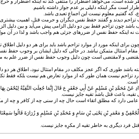
شده است، می‌خواهد اضطرار را منتفی کند نه اینکه اضطرار و حرج را
ار است مگر اینکه دلیلی بر عدم جواز داشته باشیم.
ع، که گفتیم معلوم نیست این اجماع تعبدی باشد.
 باب تزاحم دیدند و گفتند حفظ نفس دیگران و حرمت قتل، اهمیت بی
اشد چون تزاحم فقط بین دو دلیل الزامی پیش می‌آید و بین دلیل الز
اینکه حفظ نفس از ضررهای جزئی هم واجب باشد و لذا در آن موارد ا
ن برای اینکه مورد از موارد تزاحم باشد باید برای هر دو دلیل اطلا
ام امتثال متمکن نباشد. در حالی که دلیل ایشان بر وجوب حفظ نفس 
مقتضی و لامقتضی است چون دلیل وجوب حفظ نفس از ضرر علم به مذ
باشد طوری که اگر عجز مکلف در مقام امتثال نبود، اطلاق هر دو دلیل ا
رد تزاحم نیست همان طور که از موارد تعارض هم نیست بلکه فقط تکلیف
 است.
َنْ مُحَمَّدِ بْنِ مُسْلِمٍ عَنْ أَبِي جَعْفَرٍ ع قَالَ إِنَّمَا جُعِلَتِ التَّقِيَّةُ لِيُحْقَنَ بِهَا الدَّمُ 
 تقیه، باعث قتل باشد تقیه جایز نیست.
امی دارد که مطلق اتقاء است حال چه از سنی چه از کافر و چه از مکر
جُعْفِيِّ وَ مَعْمَرِ بْنِ يَحْيَى بْنِ سَامٍ وَ مُحَمَّدِ بْنِ مُسْلِمٍ وَ زُرَارَةَ قَالُوا سَمِعْنَا أَبَ
قتل فرد دیگری به خاطر تقیه از مکرِه جایز نیست.