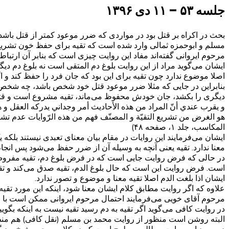
جلسه ۵۳ – ۱۱ دی ۱۳۹۶
بحث در اکراه بر قتل بود در مواردی که ضرر موعود کمتر از قتل باشد.
مسلم و ابوحمزه ثمالی وارد شده است که تقیه برای حفظ خون تشریع
مرحوم ایروانی گفته‌اند مفاد این روایت چیزی است که بنابر آن ارتبا
ایشان می‌گوید مراد از این روایت بلوغ دم المتقی است نه بلوغ دم دی
اصلا موضوع ندارد چون تقیه برای این بود که جان فرد را حفظ کند و ا
بنابراین در جایی که مثلا ضرر موعود قتل خود شخص باشد، چه شخص ثا
دیگری را بکشد، جان خودش محفوظ می‌ماند، تقیه مشروع است و قتل
و يقرب عندي أنّ المراد من هذه الأحاديث أمر وجداني يدركه العقل و هو أ
هو الغرض من تشريع التقيّة و المصنّف فهم من هذه الرّوايات عدم تشريع 
المکاسب، جلد ۱، صفحه ۴۸)
ایشان می‌فرمایند این روایات در مقام بیان معنای تعبدی نیستند بلکه 
معنا ندارد. تقیه یعنی آنچه به وسیله آن از ضرر حفظ می‌شود پس انجا
در حالی که فرض روایت جایی است که در فرض بلوغ دم، تقیه مفروض
است. فرض روایت این است که حال بلوغ الدم، تقیه صدق می‌کند و تقی
ایشان اذا بلغت الدم اصلا تقیه معنا و موضوع و تصور ندارد.
علاوه که اگر روایت مطابق کلام ایشان معنا شود، اینکه این مورد تقیه
مرحوم آقای خویی می‌فرمایند احتمال مرحوم ایروانی ممکن است با نقل
در روایت کافی می‌گوید اگر تقیه به دم رسید تقیه نیست به اینکه بگوییم
البته روشن است منظور از روایت محمد بن مسلم (نقل کافی) هم من
در مورد این روایت مطالبی مطرح است که در کلام مرحوم شیخ و دیگران