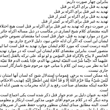
بنابراین چهار صورت داریم:
تهدید به قتل برای اکراه بر قتل
تهدید به غیر قتل برای اکراه بر قتل
تهدید به قتل برای اکراه بر کمتر از قتل
تهدید به غیر قتل برای اکراه بر کمتر از قتل
در صورت دوم که تهدید به غیر قتل برای اکراه بر قتل است هیچ اختلا
البته مقتضای کلام شیخ انصاری در مکاسب در ذیل مساله اکراه جائر 
حرج در موارد تهدید به قتل، جواز قتل است اما مقتضای نصوص خاص
ایشان این است که اگر آن ادله خاص نبود، دلیل لاحرج جاری بود.
البته درست است که مورد کلام ایشان موارد تهدید به قتل است اما ا
متصور است. بنابراین مقتضای کلام ایشان این است که در موارد تهدید 
الخامس لا يباح بالإكراه قتل المؤمن و لو توعّد على تركه بالقتل إجماع
عليهما أنّه: «إنّما شُرّعت التقيّة ليحقن بها الدم، فإذا بلغت الدم فلا تقيّة». (کت
اما به نظر می رسد این کلام با مبانی خود مرحوم شیخ ناسازگار است 
جاری نیست.
بله ممكن است به برخي عمومات استدلال شود که لسان آنها امتنان 
لَيْسَ شَيْ‌ءٌ مِمَّا حَرَّمَ اللَّهُ إِلَّا وَ قَدْ أَحَلَّهُ لِمَنِ اضْطُرَّ إِلَيْهِ‌ (تهذیب الاحکام، جلد ۳، صفحه ۱۷۷ و جلد ۳ 
خلاصه اینکه مقتضای صناعت رفع ید از ادله محرمات به همین ادله اض
است.
آنچه به عنوان دلیل بر عدم جواز قتل ذکر شده است یکی اجماع است که
وجه دیگر که در کلام مرحوم آقای خویی مذکور است ارتکاز و معلومی
است. البته مطابق مبنای ایشان منظور وجوب حفظ نفس از ضررهای 
و ذلك لما علم من ضرورة الشرع المقدّس أهمّيّة النفس المحترمة، فلا ت