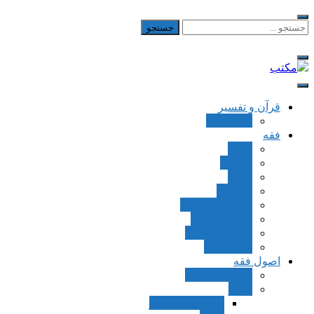
Skip
to
جستجو
برای:
content
مکتب
یادداشت‌های رضا اسکندری
قرآن و تفسیر
بطن قرآن
فقه
اجاره
قصاص
قضاء
شهادات
تصحیح معاملات
قسمت اموال
مسائل پزشکی
فقه العقود
اصول فقه
مقدمات اصول
اوامر
ماده و صیغه امر