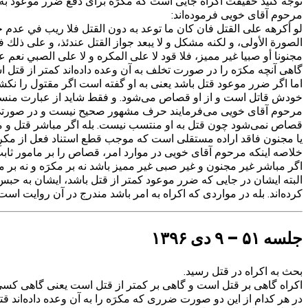
توجه کنید حقیقت اکراه جایی است که مکرَه برای دفع ضرر موعود به ار
مرحوم آقای خویی فرموده‌اند:
لو أكرهه على القتل فان كان ما توعد به دون القتل فلا ريب في عدم جو
الصورة الأولى، و لكنه مشكل و لا يبعد جواز القتل عندئذ، و على ذلك فل
مجنونا أو صبيا غير مميز، فلا قود لا على المكره و لا على الصبي نعم 
گاهی آنچه مکرَه را در صورت تخلف به آن وعده داده‌اند کمتر از ق
اما اگر ضرر موعود قتل باشد یعنی به او گفته است اگر مقتول را ن
خودش قاتل است و از او قصاص می‌شود. و فقط شاید از عبارت منسو
مرحوم آقای خویی می‌فرمایند حرف مشهور صحیح نیست و در صورتی که
قصاص نمی‌شود چون قتل به او منتسب نیست. بله اگر مباشر قتل و 
یا مجنون فاقد اراده مستقلی است که موجب قطع استناد فعل از مکرِه
خلاصه اینکه مرحوم آقای خویی در موارد امر، قصاص را بر مامور ثاب
اگر مباشر غیر مجنون و غیر صبی غیر ممیز باشد نه بر مکرَه و نه ب
البته ایشان در جایی که ضرر موعود کمتر از قتل باشد، ایشان به حبس 
کرده‌اند. بله در مواردی که اکراه به امر باشد مندرج در آن روایت ا
جلسه ۵۱ – ۹ دی ۱۳۹۶
بحث به اکراه در قتل رسید.
اکراه گاهی بر قتل است و گاهی بر کمتر از قتل است یعنی گاهی کسی را
در هر کدام از این دو صورت ضرری که مکرَه را به آن وعده داده‌اند 