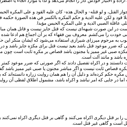
اده و اختیار خودش کار را انجام می‌دهد و لذا با موارد الجاء یا اضطر
از القتل، و لو قتله- و الحال هذه- كان عليه القود و على المكره الح
ا قود و لكن عليه الدية و حكم المكره بالكسر في هذه الصورة حكمه في الص
على عاقلة الصبي الدية و على المكره الحبس مؤبدا.
تل است در این صورت شبهه‌ای نیست که قتل جایز نیست و قاتل همان م
کشی خودت را می‌کشم. معروف بین فقهاء که بر آن اجماع هم ادعا شد
ب به مرحوم میرزای شیرازی استفاده می‌شود که ایشان منکر این حک
 ضرر موعود قتل باشد بعید نیست قتل برای مکرَه جایز باشد و در ا
مکرَه صبی غیر ممیز یا مجنون باشد قصاص بر مکرِه ثابت است چون
 باشد و مانند آلت است.
ت دانستند و در اکراه تفصیل دادند که اگر صورتی که ضرر موعود کمتر
ر مکرِه قصاص ثابت نیست و اگر مباشر مجنون یا صبی غیر ممیز باشد گف
مکرِه حکم کرده‌اند و دلیل آن را هم همان روایت زراره دانسته‌اند ک
ست اما در جایی که امر نباشد و اکراه باشد، مشمول اطلاق لفظی آن روا
 بر قتل دیگری اکراه می‌کنند و گاهی بر قتل دیگری اکراه نمی‌کنند بلک
قتل است و گاهی غیر قتل است.