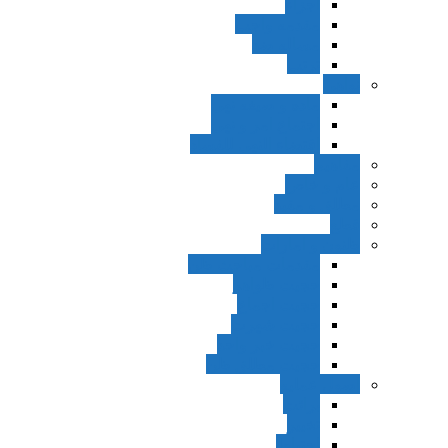
اجزاء
مقدمه واجب
مساله ضد
ترتب
نواهی
ماده و صیغه نهی
اجتماع امر و نهی
اقتضاء النهی للفساد
مفاهیم
عام و خاص
مطلق و مقید
قطع
ظنون و امارات
مقدمات مباحث ظن
حجیت ظواهر
حجیت اجماع
حجیت شهرت
حجیت خبر واحد
حجیت مطلق ظن
اصول عملیه
برائت
تخییر
احتیاط