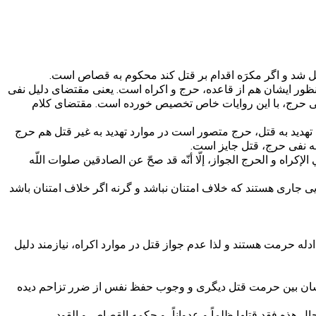
تل شد و اگر مکرَه اقدام بر قتل کند محکوم به قصاص است.
ظور ایشان هم از قاعده، حرج و اکراه است. یعنی مقتضای دلیل نفی
ی حرج، با این روایات خاص تخصیص خورده است. مقتضای کلام
هدید به قتل، حرج متصور است در موارد تهدید به غیر قتل هم حرج
له نفی حرج، قتل جایز است.
كراه و الحرج الجواز، إلّا أنّه قد صحّ عن الصادقين صلوات اللّه
ی جاری هستند که خلاف امتنان نباشد و گرنه اگر خلاف امتنان باشد
 حرمت هستند و لذا عدم جواز قتل در موارد اکراه، نیازمند دلیل
 ایشان بین حرمت قتل دیگری و وجوب حفظ نفس از ضرر تزاحم دیده
ل هذه فقد قتلها ظلماً و عدواناً، و حكمه القصاص و القود.