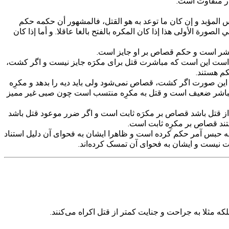
ار متفاوت است.
بس المؤبد و إن كان ما توعد به هو القتل، فالمشهور أن حكمه حكم
ورة الأولى هذا إذا كان المكره بالفتح بالغا عاقلا. و أما إذا كان
باشر است و حکم قصاص بر او جایز است.
ه است این است که مباشرت قتل برای مکرَه جایز نیست و اگر کشت،
م هستند.
ین صورت اگر کشت، قصاص نمی‌شود ولی باید دیه را بدهد و مکرِه
 مباشر ضعیف است و قتل به مکرِه منتسب است چون صبی غیر ممیز
 از قتل باشد قصاص بر مکرَه ثابت است و اگر ضرر موعود قتل باشد
تند قصاص بر مکرِه ثابت است.
ه به حبس آمر حکم کرده است و ظاهرا ایشان به فحوای آن دلیل استناد
یت نیست و ایشان به فحوای آن تمسک کرده‌اند.
ه مثلا به جراحت و جنایت کمتر از قتل اکراه می‌کنند.