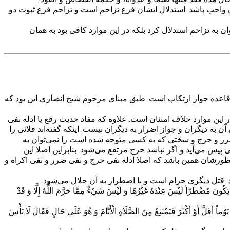
اجب باشد. استدلال ایشان فرع تزاحم است و تزاحم فرع ثبوت دو
به تزاحم استدلال کرد بلکه در این موارد کافی بود به همان
اعده جواز ارتکاب است. طبق مبنای مرحوم شیخ انصاری این بود که
 این موارد خلاف امتنان است. علاوه که مفاد حدیث رفع یا ادله نفی
 دیگران و جواز اضرار به دیگران نیست. اینکه گفته‌اند فلانی را
ضرر و حرج و سختی که به کسی متوجه شده است را نمی‌توان به
پیش می‌آید و اگر نباشد حرج مرتفع می‌شود. بنابراین اصلا این
نظورشان همین باشد که اصلا ادله نفی حرج و نفی ضرر و نفی اکراه و
. قتل دیگری حرام است و با اضطرار به آن حلال می‌شود.
ونَ مُضْطَرّاً لَيْسَ عِنْدَهُ غَيْرُهَا وَ لَيْسَ شَيْ‌ءٌ مِمَّا حَرَّمَ اللَّهُ إِلَّا وَ قَدْ
ً أَقَلَّ أَوْ أَكْثَرَ فَيَمْتَنِعُ مِنَ الصَّلَاةِ الْأَيَّامَ وَ هُوَ عَلَى حَالٍ فَقَالَ لَا بَأْسَ