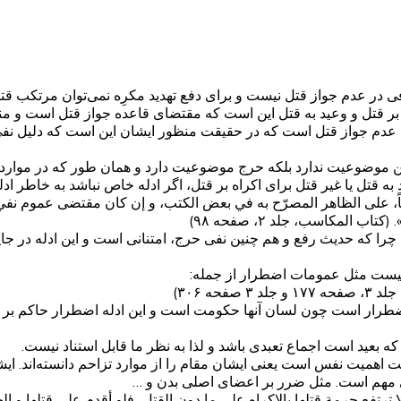
فی در عدم جواز قتل نیست و برای دفع تهدید مکرِه نمی‌توان مرتکب ق
بر قتل و وعید به قتل این است که مقتضای قاعده جواز قتل است و من
 عدم جواز قتل است که در حقیقت منظور ایشان این است که دلیل نف
ین موضوعیت ندارد بلکه حرج موضوعیت دارد و همان طور که در موارد ت
به قتل یا غیر قتل برای اکراه بر قتل، اگر ادله خاص نباشد به خاطر اد
اً، على الظاهر المصرّح به في بعض الكتب، و إن كان مقتضى عموم نفي الإ
اب المکاسب، جلد ۲، صفحه ۹۸)
چرا که حدیث رفع و هم چنین نفی حرج، امتنانی است و این ادله در جای
نیست مثل عمومات اضطرار از جمله:
صفحه ۳۰۶)
طرار است چون لسان آنها حکومت است و این ادله اضطرار حاکم بر ادله
 بعید است اجماع تعبدی باشد و لذا به نظر ما قابل استناد نیست.
ت اهمیت نفس است یعنی ایشان مقام را از موارد تزاحم دانسته‌اند.
مهم است. مثل ضرر بر اعضای اصلی بدن و …
رتفع حرمة قتلها بالإكراه على ما دون القتل، فلو أقدم على قتلها و الحا