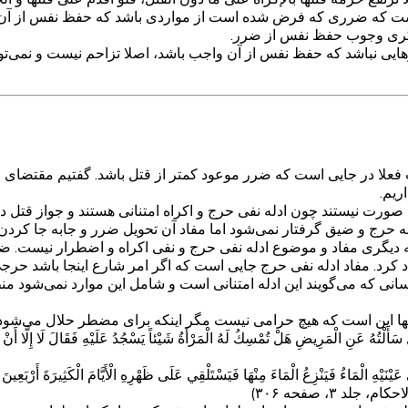
است که ضرری که فرض شده است از مواردی باشد که حفظ نفس از آن و
یگری وجوب حفظ نفس از ضرر.
یی نباشد که حفظ نفس از آن واجب باشد، اصلا تزاحم نیست و نمی‌توان 
علا در جایی است که ضرر موعود کمتر از قتل باشد. گفتیم مقتضای ق
ریم.
ن صورت نیستند چون ادله نفی حرج و اکراه امتنانی هستند و جواز قتل در
و ضیق گرفتار نمی‌شود اما مفاد آن تحویل ضرر و جابه جا کردن آن به
به دیگری مفاد و موضوع ادله نفی حرج و نفی اکراه و اضطرار نیست. 
 کرد. مفاد ادله نفی حرج جایی است که اگر امر شارع اینجا باشد حرجی 
سانی که می‌گویند این ادله امتنانی است و شامل این موارد نمی‌شود م
 آنها این است که هیچ حرامی نیست مگر اینکه برای مضطر حلال می‌شود
هُ عَنِ الْمَرِيضِ هَلْ تُمْسِكُ لَهُ الْمَرْأَةُ شَيْئاً يَسْجُدُ عَلَيْهِ فَقَالَ لَا إِلَّا أَنْ يَكُ
لْمَاءُ فَيَنْزِعُ الْمَاءَ مِنْهَا فَيَسْتَلْقِي عَلَى ظَهْرِهِ الْأَيَّامَ الْكَثِيرَةَ أَرْبَعِينَ يَوْما
ام، جلد ۳، صفحه ۳۰۶)