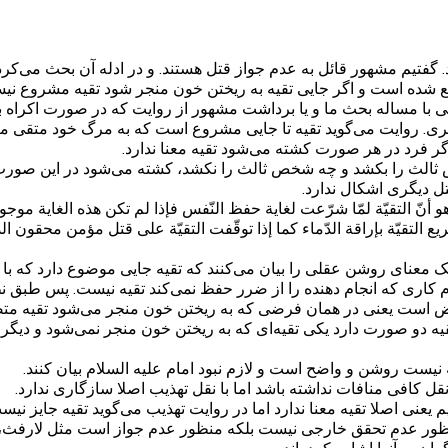
 گفتیم مشهور قائل به عدم جواز قتل هستند. و در ادله آن بحث می‌کرد
 شده است و اگر جایی تقیه به ریختن خون منجر شود تقیه مشروع نی
طی با مساله بحث ما و یا برداشت مشهور از روایت که در صورت اکراه ب
گری. روایت می‌گوید تقیه تا جایی مشروع است که به مرگ خود متقی منج
گر فرد در هر صورت کشته می‌شود تقیه معنا ندارد.
لث را بکشد و چه شخص ثالث را نکشد، کشته می‌شود در این صورت تقیه
 دیگری اشکال ندارد.
نّ التقيّة لمّا شرّعت لغاية حفظ النّفس فإذا لم تكن هذه الغاية موجودة 
التقيّة بإراقة الدّماء كما إذا توقّفت التقيّة على قتل مؤمن محقون الد
یک معنای روشن عقلی را بیان می‌کنند که تقیه جایی موضوع دارد که با 
م کاری که انجام دهنده را از ضرر حفظ نمی‌کند تقیه نیست. پس طبق نظ
 است یعنی در همان فرضی که به ریختن خون منجر می‌شود تقیه متصو
ه دو صورت دارد یکی تقیه‌ای که به ریختن خون منجر نمی‌شود و دیگر
 نیست روشن و واضح است و لازم نبود امام علیه السلام بیان کنند.
 کافی منافات نداشته باشد اما با نقل تهذیب اصلا سازگاری ندارد.
 یعنی اصلا تقیه معنا ندارد اما در روایت تهذیب می‌گوید تقیه جایز نیس
ظور عدم تحقق خارجی نیست بلکه منظور عدم جواز است مثل لارفث، 
 به آنها اشاره کرده‌اند.