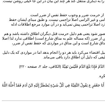
 به دیگری منتقل کند هر چند این بیان در این جا خیلی روشن نیست.
شتری از حرمت ضرر و وجوب حفظ نفس از ضرر است.
امی و غیر الزامی اصلا تزاحمی نیست. و طبق مبنای ایشان حفظ
صلا تزاحمی پیش نمی‌آید و در آن موارد مرجع اطلاقات ادله
ق تصور شود یعنی هم دلیل حرمت قتل دیگران اطلاق داشته باشد و هم
از ضرر (که مساله علم به مذاق شارع است) اطلاقی ندارد لذا اصلا
اق شارع است و این مذاق در مواردی که حفظ نفس از ضرر،
قتضاء می‌کرد باید هر دو را انجام بدهد اما در مواردی که یک دلیل
ی که دلیل آن اطلاق دارد باقی می‌ماند.
فَإِذَا بَلَغَ الدَّمَ فَلَيْسَ تَقِيَّةٌ‌ (الکافی، جلد ۲، صفحه ۲۲۰)
ِه.
ا جَعْفَرٍ ع يَقُولُ التَّقِيَّةُ فِي كُلِّ شَيْ‌ءٍ يُضْطَرُّ إِلَيْهِ ابْنُ آدَمَ فَقَدْ أَحَلَّهُ اللَّهُ