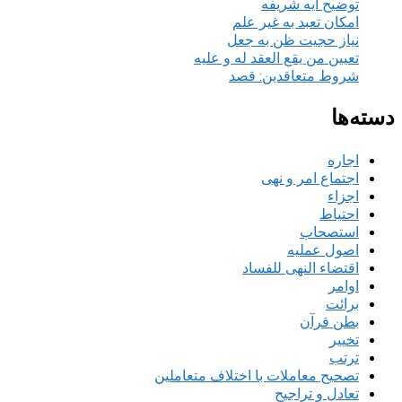
توضیح آیه شریفه
امکان تعبد به غیر علم
نیاز حجیت ظن به جعل
تعیین من یقع العقد له و علیه
شروط متعاقدین: قصد
دسته‌ها
اجاره
اجتماع امر و نهی
اجزاء
احتیاط
استصحاب
اصول عملیه
اقتضاء النهی للفساد
اوامر
برائت
بطن قرآن
تخییر
ترتب
تصحیح معاملات با اختلاف متعاملین
تعادل و تراجیح