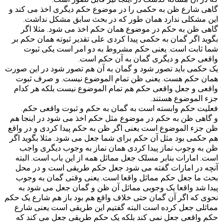
گاهی شارع ظن به حکمی را در موضوع حکم دیگری اخذ می کند و
این مشکلی ندارد همان طور که در بحث سابق مشکل نداشت.
گاهی ظن به حکم در موضوع همان حکم اخذ می شود. مثلا اگر
بگوید اگر گمان به حکمی پیدا کردی علی تقدیر ثبوته همان حکم بر
شما ثابت است. یعنی حکم مشروط به دو امر است یکی ثبوت
واقعی حکم و دیگری گمان به آن حکم است.
یک حکمی باید تصور شود و گمان به آن هم تصور شود در این صورت
همان حکم هست. یعنی ظن تمام الموضوع نیست. و صرف ثبوت
واقعی و جعل واقعی حکم هم تمام الموضوع نیست بلکه هر کدام
جزء الموضوع هستند.
فعلیت حکم وابسته است به گمان به حکم و ثبوت واقعی حکم.
و گاهی ظن به حکم در موضوع مثل حکم اخذ می شود در اینجا هم
ظن جزء الموضوع است یعنی اگر ظن به حکم پیدا کردی و در واقع
هم حکمی بود مثل آن حکم برای شما جعل می شود. مثلا بگوید اگر
ظن به وجوب نماز پیدا کردی همان نماز به وجوب دیگری واجب
است. امارات بنابر مسلک جعل مماثل همه از این باب است. البته
آنچه در امارات گفته می شود جعل حکم طریقی است و در محل
بحث ما جعل حکم مماثل واقعا است. یعنی وقتی گمان به وجوب
پیدا شد واقعا یک وجوبی مماثل آن ظن و گمان جعل می شود به
نحوی که اگر آن گمان حتی خلاف واقع هم بود باز هم شارع یک حکم
مماثلی جعل کرده است البته گفتیم این طریقی است یعنی شارع
حکم واقعی جعل نمی کند بلکه یک حکم طریقی جعل می کند که