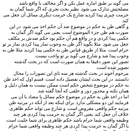
می گوید بر طبق اماره عمل بکن و اگر مخالف با واقع باشد
مصلحتش تدارک می شود. نظیر بحث تجری که اگر شما گمان به
حرمت چیزی پیدا کردید شارع یک حرمت دیگری مماثل آن جعل می
کند.
و گاهی ظن به حکم در موضوع ضد آن حکم اخذ می شود. در این
صورت هم ظن جزء الموضوع است. یعنی می گوید اگر گمان به
حکمی پیدا کردی و در واقع هم آن حکم بود حکم ضدش بر مکلف
جعل می شود. مثلا بگوید اگر ظن به وجوب نماز پیدا کردی نماز بر تو
حرام است. مثلا از طریق قیاس ظن به حکمی پیدا کردید مثلا ظن به
وجوب پیدا شد و شارع می گوید بر تو واجب نیست.
تصور این صور دقیقا به همان صورت است که در بحث گذشته
تصویر شده است.
مرحوم آخوند در بحث گذشته هر سه تای این تصورات را محال
دانستند. در این بحث ایشان تفصیل داده است. قسم اول که اخذ ظن
به حکم در موضوع شخص حکم است ممکن نیست به همان دلیل و
همان نکته و محذور دور و خلفی که آنجا گفته شد.
اما در اخذ ظن به حکم در موضوع حکم مماثل یا مضاد با آن می
فرمایند این دو مشکلی ندارد. برای اینکه بعد از آنکه در مرتبه ظن
مرتبه حکم واقعی مفروض است. و شارع می تواند حکم ظاهری
خلاف آن جعل کند. یعنی اگر گمان به حرمت پیدا کردی هر چند
وظیفه واقعی شما حرام باشد حکم ظاهری برای شما حلیت است.
یا اگر گمان به حرمت پیدا کردی هر چند وظیفه واقعی شما حرام