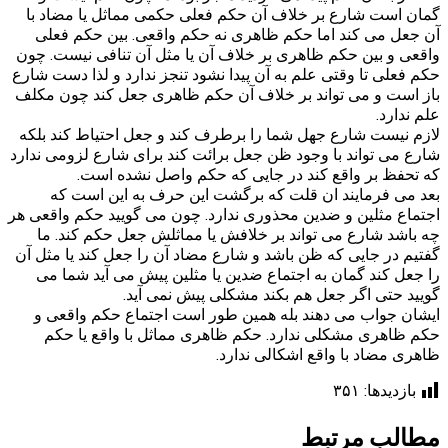
گمان است شارع بر خلاف آن حکم فعلی حکمی مماثل یا مضاد با
آن جعل می کند اما حکم ظاهری نه حکم واقعی. بین حکم فعلی
واقعی و بین حکم ظاهری بر خلاف آن یا مثل آن تنافی نیست. چون
حکم فعلی تا وقتی علم به آن پیدا نشود تنجز ندارد و لذا دست شارع
باز است و می تواند بر خلاف آن حکم ظاهری جعل کند چون مکلف
علم ندارد.
لازم نیست شارع جهل شما را برطرف کند و جعل احتیاط کند بلکه
شارع می تواند با وجود ظن جعل برائت کند برای شارع لزومی ندارد
که تحفظ بر واقع کند در جایی که حکم واصل نشده است.
بعد می فرمایند ان قلت که برگشت این حرف به این است که
اجتماع مثلین و ضدین محذوری ندارد. چون می گویید حکم واقعی هر
چه باشد شارع می تواند بر خلافش یا مماثلش جعل حکم کند. ما
گفتیم در جایی که ظن باشد و شارع مضاد آن را جعل کند یا مثل آن
را جعل کند گمان به اجتماع ضدین یا مثلین پیش می آید شما می
گویید حتی اگر جعل هم بکند مشکلی پیش نمی آید.
ایشان جواب می دهند بله همین طور است اجتماع حکم واقعی و
حکم ظاهری مشکلی ندارد. حکم ظاهری مماثل با واقع یا حکم
ظاهری مضاد با واقع اشکالی ندارد.
بازدیدها:
۳۵۱
مطالب مرتبط