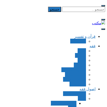
Skip
to
جستجو
برای:
content
مکتب
یادداشت‌های رضا اسکندری
قرآن و تفسیر
بطن قرآن
فقه
اجاره
قصاص
قضاء
شهادات
تصحیح معاملات
قسمت اموال
مسائل پزشکی
فقه العقود
اصول فقه
مقدمات اصول
اوامر
ماده و صیغه امر