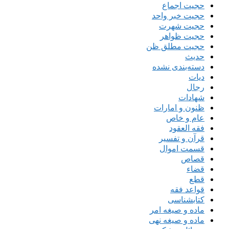
حجیت اجماع
حجیت خبر واحد
حجیت شهرت
حجیت ظواهر
حجیت مطلق ظن
حدیث
دسته‌بندی نشده
دیات
رجال
شهادات
ظنون و امارات
عام و خاص
فقه العقود
قرآن و تفسیر
قسمت اموال
قصاص
قضاء
قطع
قواعد فقه
کتابشناسی
ماده و صیغه امر
ماده و صیغه نهی