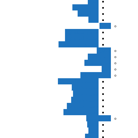
اجزاء
مقدمه واجب
مساله ضد
ترتب
نواهی
ماده و صیغه نهی
اجتماع امر و نهی
اقتضاء النهی للفساد
مفاهیم
عام و خاص
مطلق و مقید
قطع
ظنون و امارات
مقدمات مباحث ظن
حجیت ظواهر
حجیت اجماع
حجیت شهرت
حجیت خبر واحد
حجیت مطلق ظن
اصول عملیه
برائت
تخییر
احتیاط