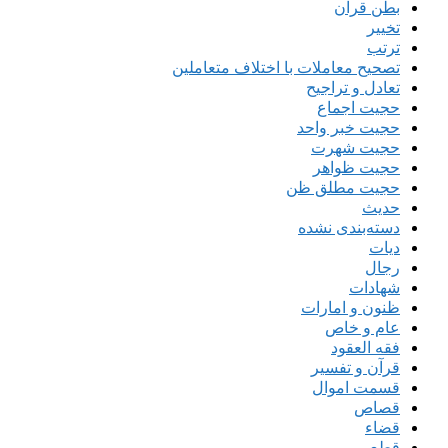
بطن قرآن
تخییر
ترتب
تصحیح معاملات با اختلاف متعاملین
تعادل و تراجیح
حجیت اجماع
حجیت خبر واحد
حجیت شهرت
حجیت ظواهر
حجیت مطلق ظن
حدیث
دسته‌بندی نشده
دیات
رجال
شهادات
ظنون و امارات
عام و خاص
فقه العقود
قرآن و تفسیر
قسمت اموال
قصاص
قضاء
قطع