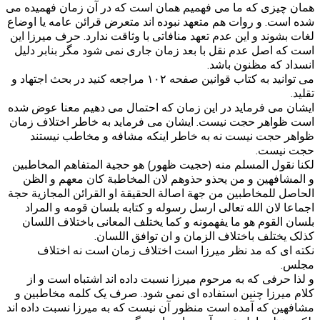
همان چیزی که ما می فهمیم همان است که در آن زمان فهمیده می
شده است. و روات هم متعهد نبوده اند متعرض قرائن عامه یا اوضاع
لغات بشوند و این عدم تعهد منافاتی با وثاقت ندارد. حرف میرزا این
است که اصل عدم نقل با بعد زمان جاری نمی شود مگر بنابر دلیل
انسداد که مظنون باشد.
می توانید به کتاب قوانین صفحه ۱۰۲ مراجعه کنید در بحث اجتهاد و
تقلید.
ایشان می فرماید در این زمان که احتمال می دهیم معنا عوض شده
است ظواهر حجت نیست. ایشان می فرماید به خاطر اختلاف زمان
ظواهر حجت نیست نه به خاطر اینکه مشافه و مخاطب نیستند
حجت نیست.
لکنا نقول المسلم منه (حجیت ظهور) هو حجیة المتفاهم المخاطبین
و المشافهین و من یحذو حذوهم لان المخاطبة کان معهم و الظن
الحاصل للمخاطبین من جهة اصالة الحقیقة او القرائن المجازیة حجة
اجماعا لان الله تعالی ارسل رسوله و کتابه بلسان قومه و المراد
بلسان القوم هو ما یفهمونه و کما یختلف المعانی باختلاف اللسان
کذلک یختلف باختلاف الزمان و ان توافق اللسان.
نکته ای که مد نظر میرزا است اختلاف زمان است نه اختلاف
مجلس.
و لذا حرفی که به مرحوم میرزا نسبت داده اند اشتباه است و از
کلام میرزا چنین استفاده ای نمی شود. صرف یک کلمه مخاطبین و
مشافهین که آمده است منظور آن نیست که به میرزا نسبت داده اند