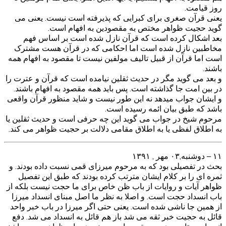
روز قیامت.
یعنی قرآن صغری برای کبرایی که پذیرفته است نیست. یعنی می
گوید حجیت ظواهر مختص به مقصودین به افهام است.
بعد اشکال کرده است که قرآن نازل شده است بر اساس فهم
مخاطبین نازل شده است اما احکامی که در قرآن هست مشترک
است اما قرآن از قبیل تالیف مولفین نیست تا مقصود به افهام همه
باشند.
و بعد می گوید مگر در حدیث ثقلین نیامده است که قرآن و عترت را
در بین امت جا گذاشته است. پس باید همه مقصود به افهام باشند.
و ایشان جواب میدهد نه این طور نیست و شاید منظور قرآن واقعی
باشد که طبق بیان ائمه رسیده است.
مرحوم شیخ در جواب می گوید این چه حرفی است و حدیث ثقلین یا
به اطلاق لفظی یا به اطلاق مقامی دلالت بر حجیت ظواهر می کند.
۱۱ – دوشنبه,۰۳ مهر , ۱۳۹۱
بحث در تفصیلی بود که به مرحوم میرزای قمی نسبت داده بودند. و
ثمره ای را بر کلام ایشان مترتب کرده بودند که طبق این تفصیل
ظواهر آیات و روایات از باب ظن خاص برای ما حجت نیست بلکه از
باب انسداد حجت است. و اصلا به نظر ما اصل مبنای انسداد میرزا
از همین جا ناشی شده است. یعنی حتی اگر میرزا در باب خبر واحد
قائل به حجیت خبر ثقه می شد باز هم قائل به انسداد می شد. دفع