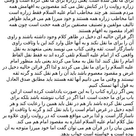
زراره روایت را در کتابش نقل می کند مقصودین به افهامش همه
مردم هستند. هر چند مخاطب امام علیه السلام فقط زراره است
اما مخاطب زراره همه هستند و خود میرزا هم می فرماید ظواهر
تالیف مولفین و تصنیف مصنفین برای همه حجت است چون همه
افراد مقصود به افهام هستند.
اگر قرائن حالیه ای دخیل در ظاهر کلام وجود داشته باشند و راوی
آن را برای ما نقل نکند و به آنها خلل وارد کند این با وثاقت راوی
ناسازگار است. ثقه وقتی کتاب می نویسد یعنی متعهدند به نقل
واقعی که از امام علیه السلام تلقی کرده اند نه فقط نقل الفاظ
امام را نقل کنند. لذا نقل به معنا می کردند یعنی باید منظور امام
علیه السلام را برای ما نقل می کردند و لذا اگر قرائن حالیه دخیل در
غرض و مقصود معصوم باشد باید آن را هم نقل کنند و گرنه ثقه
نیستند و وقتی ما می دانیم آنها ثقه هستند باید مطابق صدق العادل
به قول آنها تمسک کنیم.
پس اگر زراره کتاب را به این صورت یادداشت کرده است از این
باب برای ما حجت است. اما اگر در کتاب ننوشته باشد بلکه برای
کسی نقل کرده باشد باز هم در نقل باید همین را رعایت کند و هر
آنچه دخیل در غرض امام است را باید نقل کند و گرنه با وثاقت او
ناسازگار است. و لذا برخی مواقع هست که در روایت راوی علاوه بر
نقل کلام امام علیه السلام اشاره به مقصود امام هم می کند.
همین بیان را در قرآن هم می توان گفت اما خود میرزا متوجه به آن
بوده است و خواسته است جواب بدهد.