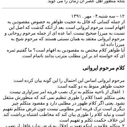
بلکه منظور اهل عصر آن زمان را می گوید.
۱۲ – سه شنبه,۰۴ مهر , ۱۳۹۱
از جمله کسانی که قائل به حجیت ظواهر به خصوص مقصودین به
افهام است مرحوم ایروانی است. بعد از آنکه گذشت که اصل این
نسبت به میرزا صحیح نیست. اما عده ای از جمله مرحوم روحانی و
مرحوم ایروانی معتقد به همان نسبتی هستند که مرحوم شیخ به
میرزا داده اند.
آیا ظواهر کلام مختص به مقصودین به افهام است؟ ما گفتیم ثمره
ای که خواسته اند بر این مطلب مترتب بدانند ناتمام است.
کلام مرحوم ایروانی
مرحوم ایروانی اساس این احتمال را این گونه بیان کرده است:
حجیت ظواهر منوط به دو کلمه است:
۱. اغفال از ناحیه متکلم به ترک نصب قرینه امر سزاواری نیست
یعنی متکلم عمدا کلام را طوری تنظیم نمی کند که منظورش منتقل
نشود. یعنی اگر کلام ظهور در مطلبی دارد و مقصود متکلم چیز
دیگری است ترک قرینه امر مطلوبی نیست چون غرض متکلم تفهیم
است و نباید کلام را طوری بیان کند که مخاطب اشتباه برداشت کند.
این خلاف حکمت تکلم و تفهیم است.
۲. متکلم علاوه بر اینکه تعمد بر اخلال به غرض ندارد غافل از نصب