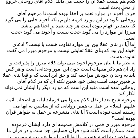
کلام هم نیست عقلا آن را حجت می دانند. کلام آقای روحانی خروج
از محل بحث است.
حرف آخوند در موارد تعمد بر اخفا نبوده است تا مرحوم آقای
روحانی بگوید در این موارد قرینه داریم بلکه آخوند جایی را می گوید
که تعمد بر افهام نبوده است هر چند تعمد بر اخفا هم نباشد.
میرزا این موارد را می گوید حجت نیست و آخوند می گوید حجت
است.
اما آیا در بنای عقلا بین این موارد تفاوت هست یا نیست؟ ادعای
آخوند این بود که بنای عقلا تفاوتی نیست و مرحوم میرزا می گفت
تفاوت هست.
به نظر ما با بیان مرحوم آخوند نمی توان کلام میرزا را پذیرفت. و
راه آن هم ذکر منبهات است چون این امور وجدانی است و هر کس
باید به وجدان خودش مراجعه کند و حق این است که واقعا بنای عقلا
بر همین جهت است یعنی خود همین نکته ای که در کلام آقای
روحانی آمده است منبه این است که موارد دیگر را ایشان نمی تواند
انکار کند.
مرحوم شیخ بعد از نقل کلام میرزا می فرماید آیا بنای اصحاب ائمه
علیهم السلام بر عمل به همین روایاتی که از سابقین به آنها می
رسیده است نبوده است؟ آیا بنای متشرعه بر عمل به ظواهر قرآن
نبوده است؟
مرحوم میرزای قمی در کلامش ضمیمه ای دارد. ایشان فرموده
است ممکن است گفته شود قرآن حسابش جدا ست و در قرآن ما
هم مقصود به افهام هستیم. یا ایها الذین آمنوا یعنی تمام مومنین تا