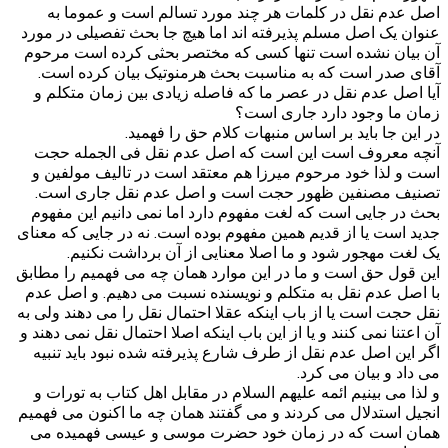
اصل عدم نقل در کلمات هر چند مورد تسالم است و عموما به
عنوان یک اصل مسلم پذیرفته اند اما هیچ جا بحث تفصیلی در مورد
آن بیان نشده است تنها کسی که مختصر بحثی کرده است مرحوم
آقای صدر است که به مناسبت بحث هرمنوتیک بیان کرده است.
آیا اصل عدم نقل در عصر ما که فاصله زیادی بین زمان متکلم و
زمان ما وجود دارد جاری است؟
در این جا باید بر اساس منبهات کلام حق را فهمید.
آنچه معروف است این است که اصل عدم نقل فی الجمله حجت
است و لذا خود مرحوم میرزا هم معتقد است در تالیف مولفین و
تصنیف مصنفین ظهور حجت است و اصل عدم نقل جاری است.
بحث در جایی است که لغت مفهوم دارد اما نمی دانیم این مفهوم
جدید است یا از قدیم همین مفهوم بوده است. نه در جایی که معنای
یک لغت مهجور شود و ما اصلا معنایی از آن برداشت نکنیم.
این قول حق است و ما در این موارد همان چه می فهمیم را مطابق
با اصل عدم نقل به متکلم و نویسنده نسبت می دهیم. و اصل عدم
نقل حجت است یا از باب اینکه عقلا احتمال نقل را می دهند ولی به
آن اعتنا نمی کنند و یا از این باب اینکه اصلا احتمال نقل نمی دهند و
اگر این اصل عدم نقل از طرف شارع پذیرفته شده نبود باید تنبیه
می داد و بیان می کرد.
و لذا می بینیم ائمه علیهم السلام در مقابل اهل کتاب به تورات و
انجیل استدلال می کردند و می گفتند همان چه ما اکنون می فهمیم
همان است که در زمان خود حضرت موسی و عیسی فهمیده می