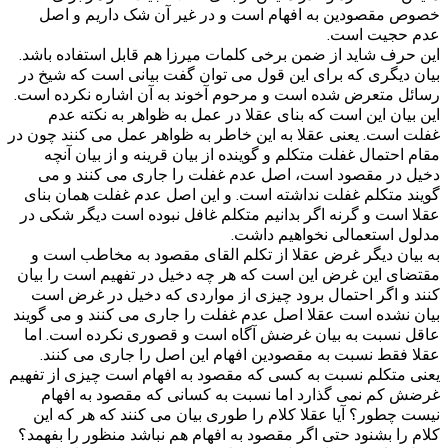
خصوص مقصودین به افهام است و در غیر آن شک داریم و اصل
عدم حجیت است.
این حرف شاید از ضمن برخی کلمات میرزا هم قابل استفاده باشد.
بیان دیگری که برای این قول می توان گفت بیانی است که شیخ در
رسائل متعرض شده است و مرحوم آخوند به آن اشاره نکرده است.
این بیان این است که بنای عقلا در عمل به ظواهر به نکته عدم
غفلت است. یعنی عقلا به این خاطر به ظواهر عمل می کنند چون در
مقام احتمال غفلت متکلم و گوینده از بیان قرینه و از بیان آنچه
دخیل در مقصود است، اصل عدم غفلت را جاری می کنند و می
گویند متکلم غفلت نداشته است. و این اصل عدم غفلت همان بنای
عقلا است و گرنه اگر بدانیم متکلم غافل نبوده است دیگر شکی در
مدلول استعمالی نخواهیم داشت.
به بیان دیگر غرض عقلا از تکلم القای مقصود به مخاطب است و
مقتضای این غرض این است که هر چه دخیل در تفهیم است را بیان
کنند و اگر احتمال برود چیزی از مواردی که دخیل در غرض است
بیان نشده است عقلا اصل عدم غفلت را جاری می کنند و می گویند
عاقل نسبت به بیان غرضش آگاه است و قصوری نکرده است. اما
عقلا فقط نسبت به مقصودین افهام این اصل را جاری می کنند.
یعنی متکلم نسبت به کسی که مقصود به افهام است چیزی از تفهیم
غرضش کم نمی گذارد اما نسبت به کسانی که مقصود به افهام
نیست چطور؟ آیا عقلا کلام را طوری بیان می کنند که هر که این
کلام را بشنود حتی اگر مقصود به افهام هم نباشد منظور را بفهمد؟