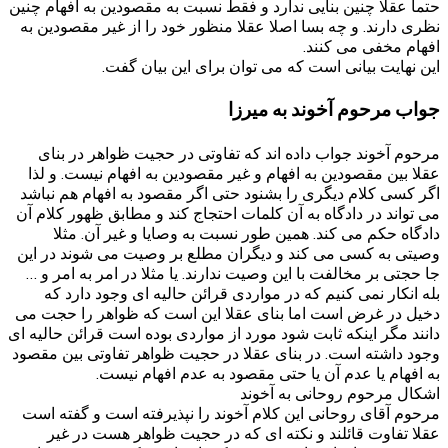
حتما عقلا چنین بنایی ندارد و فقط نسبت به مقصودین به افهام چنین
نظری دارند. و چه بسا اصلا عقلا منظور خود را از غیر مقصودین به
افهام مخفی می کنند.
این نهایت بیانی است که می توان برای این بیان گفت.
جواب مرحوم آخوند به میرزا
مرحوم آخوند جواب داده اند که تفاوتی در حجیت ظواهر در بنای
عقلا بین مقصودین به افهام و غیر مقصودین به افهام نیست. و لذا
اگر کسی کلام دیگری را بشنود حتی اگر مقصود به افهام هم نباشد
می تواند در دادگاه به آن کلمات احتجاج کند و مطابق ظهور کلام آن
دادگاه حکم می کند. همین طور نسبت به وصایا و غیر آن. مثلا
وصیتی به کسی می کند و دیگران مطلع بر وصیت می شوند در این
جا حجتی بر مخالفت با این وصیت ندارند. یا مثلا در امر به امر و …
بله انکار نمی کنیم که در مواردی قرائن حالیه ای وجود دارد که
دخیل در غرض است اما بنای عقلا این است که ظواهر را حجت می
دانند مگر اینکه ثابت شود مورد از مواردی بوده است قرائن حالیه ای
وجود داشته است. در بنای عقلا در حجیت ظواهر تفاوتی بین مقصود
به افهام یا عدم آن یا حتی مقصود به عدم افهام نیست.
اشکال مرحوم روحانی به آخوند
مرحوم آقای روحانی این کلام آخوند را نپذیرفته است و گفته است
عقلا تفاوت قائلند و نکته ای که در حجیت ظواهر هست در غیر