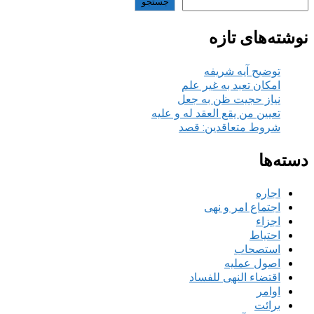
جستجو
نوشته‌های تازه
توضیح آیه شریفه
امکان تعبد به غیر علم
نیاز حجیت ظن به جعل
تعیین من یقع العقد له و علیه
شروط متعاقدین: قصد
دسته‌ها
اجاره
اجتماع امر و نهی
اجزاء
احتیاط
استصحاب
اصول عملیه
اقتضاء النهی للفساد
اوامر
برائت