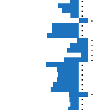
اجزاء
مقدمه واجب
مساله ضد
ترتب
نواهی
ماده و صیغه نهی
اجتماع امر و نهی
اقتضاء النهی للفساد
مفاهیم
عام و خاص
مطلق و مقید
قطع
ظنون و امارات
مقدمات مباحث ظن
حجیت ظواهر
حجیت اجماع
حجیت شهرت
حجیت خبر واحد
حجیت مطلق ظن
اصول عملیه
برائت
تخییر
احتیاط