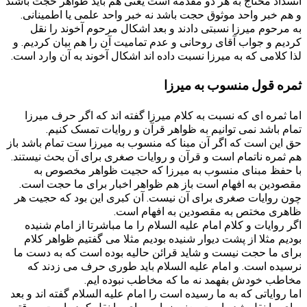
انسداد محتاج به هر دو مقدمه است یعنی هم باید ظواهر حجت باشند
و هم خبر واحد موثوق حجت باشد نه خبر واحد علمی یا اطمینانی.
به مرحوم میرزا نسبتی دادند و بعد اشکال مرحوم آخوند را نقل
کردیم و جواب آقای روحانی و عدم تمامیت آن را هم بیان کردیم. و
لذا کلامی که به میرزا نسبت داده اند اشکال آخوند به آن وارد است.
ثمره قول منسوب به میرزا
اما ثمره ای که نسبت به کلام میرزا گفته اند که اگر حرف میرزا
تمام باشد نمی توانیم به ظواهر قرآن و روایات تمسک کنیم.
حق این است که اگر آن مبنا که منسوب به میرزا ست تمام باشد باز
هم ثمره ناتمام است و قرآن و روایات صغری برای آن بحث نیستند.
با حفظ مبنای منسوب به میرزا که حجیت ظواهر مخصوص به
مقصودین به افهام است باز هم ظواهر اخبار برای ما حجت است.
چون روایات صغری برای آن نیست. آن کبری این بود که حجیت هر
ظاهری مختص به مقصودین به افهام است.
اگر روایات و کلام امام علیه السلام را ما مباشرتا از امام شنیده
بودیم مثلا از پشت دیوار شنیده بودیم مثلا می گفتیم ظواهر کلام
برای ما حجت نیست و شاید قرائن حالیه بوده است که به دست ما
نرسیده است. و امام علیه السلام باید طوری حرف می زدند که
مخاطب خودش بفهمد نه ما که مخاطب نبوده ایم.
اما روایاتی که به ما رسیده است را امام علیه السلام گفته اند و بعد
برای ما نقل شده است. یعنی زراره برای ما نقل کرده است و وقتی