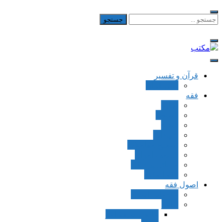
Skip
to
جستجو
برای:
content
مکتب
یادداشت‌های رضا اسکندری
قرآن و تفسیر
بطن قرآن
فقه
اجاره
قصاص
قضاء
شهادات
تصحیح معاملات
قسمت اموال
مسائل پزشکی
فقه العقود
اصول فقه
مقدمات اصول
اوامر
ماده و صیغه امر