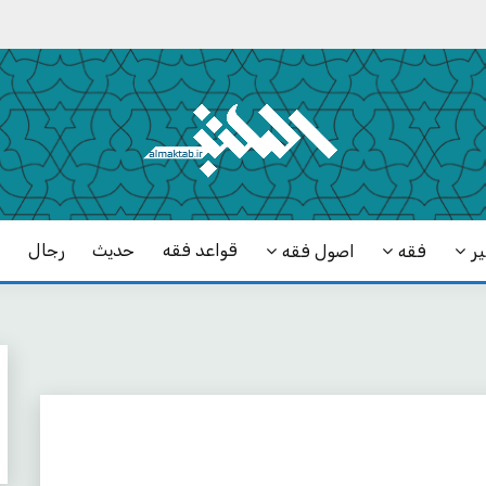
قواعد فقه
حدیث
رجال
ک
ر
فقه
اصول فقه