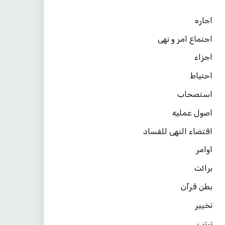
اجاره
اجتماع امر و نهی
اجزاء
احتیاط
استصحاب
اصول عملیه
اقتضاء النهی للفساد
اوامر
برائت
بطن قرآن
تخییر
ترتب