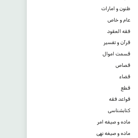
ظنون و امارات
عام و خاص
فقه العقود
قرآن و تفسیر
قسمت اموال
قصاص
قضاء
قطع
قواعد فقه
کتابشناسی
ماده و صیغه امر
ماده و صیغه نهی