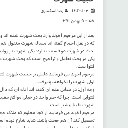
۱۴۰۲-۰۱-۳۰
رضا اسکندری
۵۷ – ۹ بهمن ۱۳۹۱
بعد از این مرحوم آخوند وارد بحث شهرت شده اند
که در نقل اجماع گفته اند مساله شهرت منقول هم
بحث در شهرت دو قسمت دارد: یکی شهرت در روایت 
یکی در بحث تعادل و تراجیح است که بحث شهرت د
فتوا ست.
مرحوم آخوند می فرمایند دلیلی بر حجیت شهرت فتوایی
اولی شهرت را نخواهند پذیرفت.
وجه اول: در مقابل عده ای گفته اند ادله ای که دال 
فتوایی است. چرا که خبر واحد در خیلی مواقع مفی
شهرت یقینا بیشتر است.
مرحوم آخوند می فرمایند از کجا معلوم که ملاک 
تحصیل کند آن هم حجت باشد. شاید شارع دیده است
اینکه چون نقل حسی است و … حجت است و این ملا