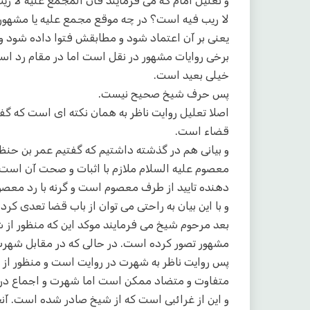
و تعلیل امام که می فرمایند فان المجمع علیه لا ر
لا ریب فیه است؟ در چه موقع مجمع علیه یا مشهور 
یعنی بر آن اعتماد شود و مطابقش فتوا داده شود و گ
برخی روایات مشهور در نقل است اما در مقام رد اس
خیلی بعید است.
پس حرف شیخ صحیح نیست.
اصلا تعلیل روایت ناظر به همان نکته ای است که گف
قضاء است.
و بیانی هم در گذشته داشتیم که گفتیم عمر بن حنظ
معصوم علیه السلام ملازم با اثبات و صحت آن است
دهنده تایید از طرف معصوم است و گرنه با رد معصوم
و با این بیان به راحتی می توان از باب قضا تعدی کر
بعد مرحوم شیخ می فرمایند موکد این که منظور از 
مشهور تصور کرده است. در حالی که در مقابل شهر
پس روایت ناظر به شهرت در روایت است و منظور از
متفاوت و متضاد ممکن است اما شهرت و اجماع در د
و این از غرائبی است که از شیخ صادر شده است. آ