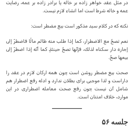
در مثل عقد خواهر زاده بر خاله یا برادر زاده بر عمه، رضایت
عمه و خاله شرط است اما انشاء لازم نیست.
نکته که در کلام سید مذکور است بیع مضطر است:
نعم تصحّ مع الاضطرار، كما إذا طلب منه ظالم مالًا فاضطرّ إلى
إجارة دار سكناه لذلك، فإنّها تصحّ حينئذٍ كما أنّه إذا اضطرّ إلى
بيعها صحّ.
صحت بیع مضطر روشن است چون همه ارکان لازم در عقد را
داراست و لذا موجبی برای بطلان ندارد و ادله رفع اضطرار هم
شامل آن نیست چون رفع صحت معامله اضطراری در این
موارد، خلاف امتنان است.
جلسه ۵۶