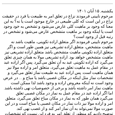
يكشنبه, ۱۵ آبان ۱۴۰۱
مرحوم نایینی فرمودند نزاع در تعلق امر به طبیعت یا فرد در حقیقت
نزاع در این است که کلی طبیعی در خارج موجود است یا نه؟ به این
معنا که وجود بر ماهیت کلی عارض می‌شود و تشخص به خود وجود
است یا اینکه وجود بر ماهیت متشخص عارض می‌شود و تشخص در
رتبه قبل از وجود است؟
مرحوم نایینی فرمودند اگر متعلق اراده تکوینی، ماهیت باشد نه
ماهیت متشخص، متعلق اراده تشریعی نیز همین طور است و اگر
متعلق اراده تکوینی ماهیت متشخص باشد متعلق اراده تشریعی نیز
ماهیت متشخص خواهد بود. اراده تشریعی مولا به همان چیزی تعلق
می‌گیرد که اراده تکوینی عبد به آن تعلق می‌گیرد. پس اگر اراده عبد
در مقام عمل به ماهیت تعلق می‌گیرد، متعلق امر و اراده مولا نیز
همان ماهیت است. پس اراده عبد به طبیعت نماز تعلق می‌گیرد و
تشخصات نماز مثل اینکه در مکان غصبی باشد یا مباح و … در عرض
وجود است نه اینکه معروض اراده و وجود باشد لذا ممکن است
ماهیت نماز امر داشته باشد و برخی از خصوصیات نهی داشته باشد.
اما اگر اراده عبد در مقام عمل به نماز در مکان غصبی تعلق
می‌گیرد همان طور که به نماز در مکان مباح تعلق می‌گیرد، متعلق
امر و اراده مولا نیز ذات نماز در مکان غصبی یا مباح است و در این
صورت مولا نمی‌تواند به آن نماز امر کند و از غصب نهی کند.
توضیح دادیم که منظور از تعلق امر به فرد این نیست که تشخصات