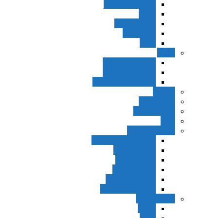
ماده و صیغه امر
اجزاء
مقدمه واجب
مساله ضد
ترتب
نواهی
ماده و صیغه نهی
اجتماع امر و نهی
اقتضاء النهی للفساد
مفاهیم
عام و خاص
مطلق و مقید
قطع
ظنون و امارات
مقدمات مباحث ظن
حجیت ظواهر
حجیت اجماع
حجیت شهرت
حجیت خبر واحد
حجیت مطلق ظن
اصول عملیه
برائت