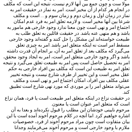
مولا ست و چون جمع بین آنها لازم نیست، نتیجه این است که مکلف
در انجام هر کدام از آن مخیر است. امر به نماز در حقیقت امر به
نماز در زمان اول و زمان دوم و زمان سوم و … است و مکلف
شرعا بین آنها مخیر است. و لازمه تعلق امر به فرد عدم امکان
اجتماع امر و نهی است چون معنا ندارد وجود خارجی هم مامور به
باشد و هم منهی عنه باشد. در حقیقت قائلین به تعلق طلب به
طبیعت خواسته‌اند این مشکل را حل کنند و گفته‌اند وجود خارجی
مسقط امر است نه اینکه متعلق امر باشد. امر به چیزی تعلق
می‌گیرد که مکلف بعد از تعلق امر به آن، بر انجام آن قدرت داشته
باشد و اگر وجود خارجی متعلق امر است، امر به ایجاد وجود محقق،
امر به تحصیل حاصل است پس امر به طبیعت تعلق می‌گیرد و نتیجه
تعلق امر به طبیعت این است که مکلف بین افراد خارجی به حکم
عقل مخیر است و این تخییر از طرف شارع نیست و نتیجه تخییر
عقلی مکلف بین افراد، امکان اجتماع امر و نهی است و مکلف
می‌تواند متعلق امر را بر موردی که مورد نهی شارع است تطبیق
کند.
در حقیقت نزاع در اینکه متعلق امر طبیعت است یا فرد، همان نزاع
است که متعلق امر عنوان است یا معنون.
مرحوم نایینی خودشان این مطلب را قبول نکرده‌اند و بعدا به آن
اشاره خواهیم کرد. اما آنچه در کلام مرحوم آخوند آمده است با این
بیان متفاوت است چون مراد مرحوم آخوند از فرد، خصوصیات
ملازم با وجود خارجی است و مرحوم آخوند می‌فرمایند وجدانا