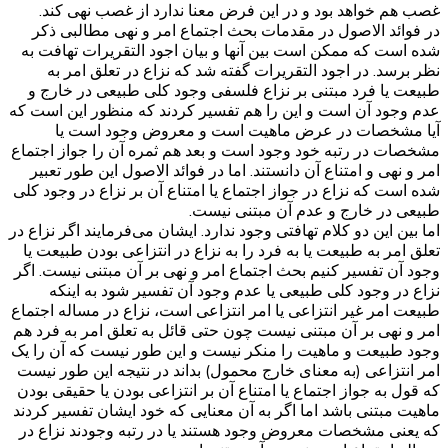
غصب هم خواهد بود و در این فرض معنا ندارد از غصب نهی کند.
در فوائد الاصول در مقدمات بحث اجتماع امر و نهی مطالبی ذکر
شده است که ممکن است بین آنها و بیان اجود التقریرات تهافت به
نظر برسد. در اجود التقریرات گفته شد که نزاع در تعلق امر به
طبیعت یا فرد مبتنی بر نزاع فلسفی وجود کلی طبیعی در خارج و
عدم وجود آن است و این را هم تفسیر کردند که منظور این است که
آیا مشخصات در عرض ماهیت است و معروض وجود است یا
مشخصات در رتبه خود وجود است و بعد هم ثمره آن را جواز اجتماع
امر و نهی و امتناع آن دانستند. اما در فوائد الاصول این طور تعبیر
شده است که نزاع در جواز اجتماع یا امتناع آن بر نزاع در وجود کلی
طبیعی در خارج و عدم آن مبتنی نیست.
اما بین این دو کلام تهافتی وجود ندارد. ایشان می‌فرمایند اگر نزاع در
تعلق امر به طبیعت یا به فرد را به نزاع در انتزاعی بودن طبیعت یا
وجود آن تفسیر کنیم بحث اجتماع امر و نهی بر آن مبتنی نیست. اگر
نزاع در وجود کلی طبیعی یا عدم وجود آن تفسیر شود به اینکه
طبیعت امر غیر انتزاعی یا امر انتزاعی است، نزاع در مساله اجتماع
امر و نهی بر آن مبتنی نیست چون حتی قائل به تعلق امر به فرد هم
وجود طبیعت و ماهیت را منکر نیست و این طور نیست که آن را یک
امر انتزاعی (به معنای خارج محمول) بداند در نتیجه این طور نیست
که قول به جواز اجتماع یا امتناع آن بر انتزاعی بودن یا حقیقی بودن
ماهیت مبتنی باشد اما اگر به آن معنایی که خود ایشان تفسیر کردند
که یعنی مشخصات معروض وجود هستند یا در رتبه وجودند نزاع در