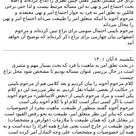
برای حل مشکل تخییر عقلی چنین نظری را ابداع کرده‌اند و اصلا
بحث اجتماع امر و نهی به این مساله مرتبط نیست و لذا حتی برخی
قائلین به تعلق امر به فرد به جواز اجتماع امر و نهی معتقدند و
مرحوم آخوند با اینکه متعلق امر را طبیعت می‌داند اجتماع امر و نهی
را محال می‌داند.
مرحوم نایینی احتمال سومی برای نزاع تبین کرده‌اند و مرحوم
اصفهانی بیان چهارمی برای نزاع ذکر کرده‌اند که توضیح آن خواهد
آمد.
يكشنبه, ۸ آبان ۱۴۰۱
در بحث تعلق امر به ماهیت یا فرد که بحث بسیار مهم و مثمری
است در حال بررسی عنوان مساله بودیم تا مشخص شود محل نزاع
چیست.
کلام مرحوم آخوند را بیان کردیم و بعد کلامی هم از مرحوم نایینی
در حکایت از بعضی علماء نقل کردیم. به نظر می‌رسد این دو کلام
یکی است و مراد مرحوم نایینی از «بعض الاساطین» مرحوم آخوند
است یا اگر کسی دیگر است کلام او با کلام آخوند یکی است.
مرحوم آخوند گفتند منظور از طبیعت، ماهیت مجرد از خصوصیات
است که بنابر این نظر متعلق امر، طبیعت به نحو رفض القیود است
در مقابل فرد که همان طبیعت با ملازمات (عوارض و مشخصات)
وجود طبیعت در خارج است یعنی شارع همه افراد را دیده است و به
همه آن خصوصیات و مشخصات علی وجه التبادل امر کرده است