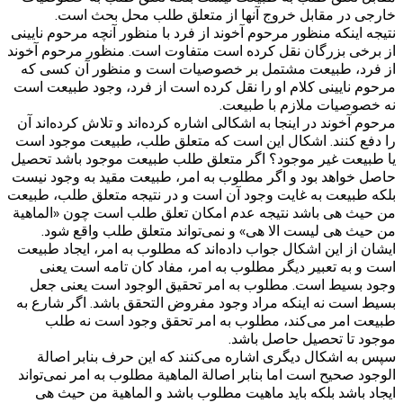
خارجی در مقابل خروج آنها از متعلق طلب محل بحث است.
نتیجه اینکه منظور مرحوم آخوند از فرد با منظور آنچه مرحوم نایینی
از برخی بزرگان نقل کرده است متفاوت است. منظور مرحوم آخوند
از فرد، طبیعت مشتمل بر خصوصیات است و منظور آن کسی که
مرحوم نایینی کلام او را نقل کرده است از فرد، وجود طبیعت است
نه خصوصیات ملازم با طبیعت.
مرحوم آخوند در اینجا به اشکالی اشاره کرده‌اند و تلاش کرده‌اند آن
را دفع کنند. اشکال این است که متعلق طلب، طبیعت موجود است
یا طبیعت غیر موجود؟ اگر متعلق طلب طبیعت موجود باشد تحصیل
حاصل خواهد بود و اگر مطلوب به امر، طبیعت مقید به وجود نیست
بلکه طبیعت به غایت وجود آن است و در نتیجه متعلق طلب، طبیعت
من حیث هی باشد نتیجه عدم امکان تعلق طلب است چون «الماهیة
من حیث هی لیست الا هی» و نمی‌تواند متعلق طلب واقع شود.
ایشان از این اشکال جواب داده‌اند که مطلوب به امر، ایجاد طبیعت
است و به تعبیر دیگر مطلوب به امر، مفاد کان تامه است یعنی
وجود بسیط است. مطلوب به امر تحقیق الوجود است یعنی جعل
بسیط است نه اینکه مراد وجود مفروض التحقق باشد. اگر شارع به
طبیعت امر می‌کند، مطلوب به امر تحقق وجود است نه طلب
موجود تا تحصیل حاصل باشد.
سپس به اشکال دیگری اشاره می‌کنند که این حرف بنابر اصالة
الوجود صحیح است اما بنابر اصالة الماهیة مطلوب به امر نمی‌تواند
ایجاد باشد بلکه باید ماهیت مطلوب باشد و الماهیة من حیث هی