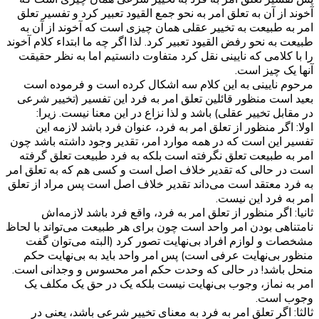
آخوند از آن به تعلق امر به نحو جمع القیود تعبیر کرد و تفسیر تعلق
امر به طبیعت به تخییر عقلی همان چیزی است که آخوند از آن به
طبیعت به نحو رفض القیود تعبیر کرد. لذا اگر چه ما ابتداء کلام آخوند
را با کلامی که نایینی نقل کرد متفاوت دانستیم اما به نظر حقیقت
آنها یک چیز است.
مرحوم نایینی به این کلام سه اشکال کرده است و فرموده است
بعید است منظور قائلین تعلق امر به فرد این تفسیر (تخییر شرعی
در مقابل تخییر عقلی) باشد و لذا نزاع در این معنا نیست. زیرا:
اولا: اگر منظور از تعلق امر به فرد، عنوان فرد باشد لازمه این
تفسیر این است که در همه موارد امر، تقدیر وجود داشته باشد چون
امر به طبیعت تعلق نگرفته است بلکه به فرد طبیعت تعلق گرفته
است در حالی که تقدیر خلاف اصل است و کسی هم که به تعلق امر
به فرد معتقد است می‌داند تقدیر خلاف اصل است پس مراد از تعلق
امر به فرد این نیست.
ثانیا: اگر منظور از تعلق امر به فرد، واقع فرد باشد لازمه‌اش
نامتناهی بودن امر واحد است چون برای هر طبیعت می‌تواند با لحاظ
مشخصات و لوازم افراد بی‌نهایت تصور کرد (البته می‌توان گفت
منظور بی‌نهایت عرفی است) پس امر واحد باید به بی‌نهایت حکم
منحل باشد! در حالی که وحدت حکم امر محسوس و وجدانی است.
امر به نماز، وجوب بی‌نهایت نیست بلکه یک در حق یک مکلف یک
وجوب است.
ثالثا: اگر تعلق امر به فرد به معنای تخییر شرعی باشد، یعنی در