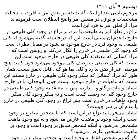
دوشنبه, ۹ آبان ۱۴۰۱
مرحوم نایینی بعد از اینکه گفتند تفسیر تعلق امر به افراد، به دخالت
مشخصات و لوازم در متعلق امر واضح البطلان است فرموده‌اند
مراد از تعلق امر به فرد این است:
نزاع در تعلق امر به طبیعت یا فرد، بر نزاع در وجود کلی طبیعی در
خارج یا عدم آن مبتنی است. این که در فلسفه گفته می‌شود که کلی
طبیعی به وجود فرد در خارج موجود می‌شود در مقابل نظری است
که وجود کلی طبیعی در خارج را انکار می‌کند. و روشن است که
مراد کسانی که معتقدند کلی طبیعی در خارج موجود است این
نیست که کلی طبیعی به وصف کلی موجود می‌شود چون کلیت هیچ
موطنی غیر از ذهن ندارد و کلی بما هو کلی قابل تحقق نیست. همان
طور که مراد کسانی که منکر وجود کلی طبیعی در خارج هستند این
نیست که ماهیات در خارج موجود نیست چون بالوجدان ما در خارج
انسان و نبات و گاو و … داریم. پس نه معتقد به وجود کلی طبیعی در
خارج وجود کلی به وصف کلیت است و نه منکر وجود کلی منکر
وجود ماهیات در خارج است. پس نزاع در وجود کلی طبیعی در خارج
یا عدم آن بر سر چیست؟
ایشان می‌فرمایند نزاع در این است که آیا تشخص متفرع بر وجود
است و اینکه وجود بر ماهیت عارض می‌شود و به تبع وجود ماهیت
متشخص می‌شود یا اینکه تشخص سابق بر وجود است و وجود بر
ماهیت متشخص عارض می‌شود؟
اگر گفتیم تشخص فقط به وجود است و تشخص متفرع بر وجود