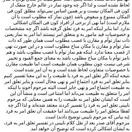
لحاظ نشده است و لذا اگر چه وجود نماز در عالم خارج منفک از
کون فی المکان نیست و بر همین اساس نمی‌تواند مطلق کون فی
المکان ممنوع و مبغوض باشد (چون نماز که مطلوب است با آن
ملازم است) اما نهی از برخی از افراد کون فی المکان اشکالی
ندارد. اما بنابر اینکه امر به فرد تعلق گرفته باشد اگر چه مشخصات
و خصوصیات قید مامور به و متعلق امر نیستند اما امر به نماز یعنی
ذات نماز توأم و مقارن با غصب مطلوب است همان طور که ذات
نماز توأم و مقارن با مکان مباح مطلوب است و در این صورت نهی
از غصب معنا ندارد. اینکه هم نماز توأم با غصب مطلوب باشد و هم
نامز توأم با مکان مباح مطلوب باشد به معنای جمع القیود و تخییر
شرعی نیست چون مطلوب همان طبیعت است اما طبیعت مقارن
با خصوصیات متفاوت لحاظ شده است و به آن امر شده است.
نتیجه اینکه اگر تعلق امر به فرد یا طبیعت را به این معنا تفسیر کنیم
بنابر تعلق امر به فرد اجتماع امر و نهی محال است و بنابر تعلق امر
به طبیعت اجتماع امر و نهی جایز است البته مرحوم آخوند با اینکه
امر را متعلق به طبیعت می‌داند اما امتناعی است و منشأ آن این
است که ایشان تعلق امر به طبیعت را به همین معنایی که مرحوم
نایینی تعلق امر به فرد را تفسیر کردند معتقد شده‌اند و لذا اگر چه
لفظا متعلق امر را طبیعت می‌دانند اما حقیقت آن تعلق امر به فرد
(به بیانی که مرحوم نایینی توضیح دادند) است.
مرحوم آقای صدر بعد از نقل کلام نایینی در تفسیر تعلق امر به فرد،
به ایشان اشکالی کرده است که توضیح آن خواهد آمد.