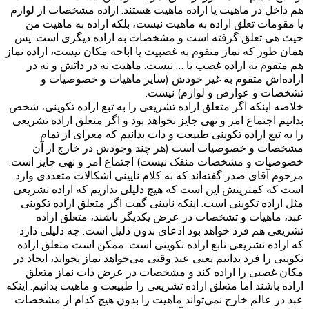
هم داخل در ماهیت یا اراده ماهیت هستند. اراده مشخصات از لوازم
یا مقومات تعلق اراده به ماهیت نیست، بلکه اراده به ماهیت من
حیث هی تعلق گرفته است و مشخصات به اراده دیگری است. پس
همان طور که نماز متقوم به غصبیت یا اباحه مکان نیست، اراده نماز
هم متقوم به اراده غصب یا … نیست. ماهیت نه در ذاتش و نه در
اراده‌اش متقوم به غیر خودش (سایر ماهیات و خصوصیات و
تشخصات و عوارض و لوازم) نیست.
خلاصه اینکه اگر متعلق اراده تشریعی را به تبع اراده تکوینی، شخص
بدانیم اجتماع امر و نهی جایز نخواهد بود و اگر متعلق اراده تشریعی
را به تبع اراده تکوینی طبیعت و ذات بدانیم که معرای از تمام
مشخصات و خصوصیات است (هر چند وجودش در خارج از آن
خصوصیات و مشخصات منفک نیست) اجتماع امر و نهی جایز است.
مرحوم آقای صدر گفته‌اند که به کلام نایینی اشکالات متعددی وارد
است که کمترینش این است که هیچ دلیلی نداریم که اراده تشریعی
مثل اراده تکوینی است. اینکه نایینی گفت اگر متعلق اراده تکوینی
عبد، ماهیات و تشخصات در عرض یکدیگر باشند، متعلق اراده
تشریعی هم فرد خواهد بود ادعای بدون دلیل است. چه دلیلی دارد
که اراده تشریعی تابع اراده تکوینی است. ممکن است متعلق اراده
تکوینی را فرد بدانیم یعنی عبد وقتی می‌خواهد نماز بخواند، ایجاد در
مکان غصبی را اراده کند و مشخصات در عرض ذات نماز متعلق
اراده باشند اما متعلق اراده تشریعی را طبیعت و ماهیت بدانیم. اینکه
عبد در عالم خارج نمی‌تواند ماهیت را بدون هیچ کدام از مشخصات