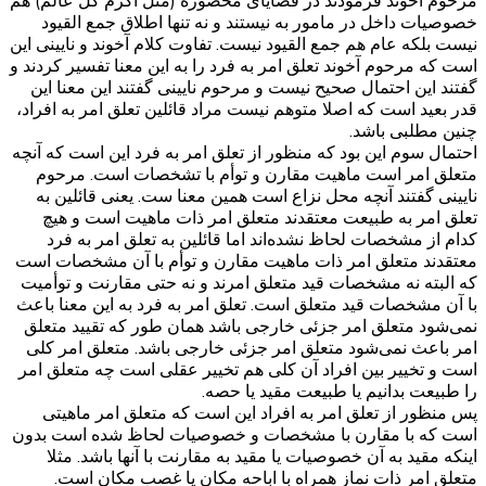
مرحوم آخوند فرمودند در قضایای محصوره (مثل اکرم کل عالم) هم
خصوصیات داخل در مامور به نیستند و نه تنها اطلاق جمع القیود
نیست بلکه عام هم جمع القیود نیست. تفاوت کلام آخوند و نایینی این
است که مرحوم آخوند تعلق امر به فرد را به این معنا تفسیر کردند و
گفتند این احتمال صحیح نیست و مرحوم نایینی گفتند این معنا این
قدر بعید است که اصلا متوهم نیست مراد قائلین تعلق امر به افراد،
چنین مطلبی باشد.
احتمال سوم این بود که منظور از تعلق امر به فرد این است که آنچه
متعلق امر است ماهیت مقارن و توأم با تشخصات است. مرحوم
نایینی گفتند آنچه محل نزاع است همین معنا ست. یعنی قائلین به
تعلق امر به طبیعت معتقدند متعلق امر ذات ماهیت است و هیچ
کدام از مشخصات لحاظ نشده‌اند اما قائلین به تعلق امر به فرد
معتقدند متعلق امر ذات ماهیت مقارن و توأم با آن مشخصات است
که البته نه مشخصات قید متعلق امرند و نه حتی مقارنت و توأمیت
با آن مشخصات قید متعلق است. تعلق امر به فرد به این معنا باعث
نمی‌شود متعلق امر جزئی خارجی باشد همان طور که تقیید متعلق
امر باعث نمی‌شود متعلق امر جزئی خارجی باشد. متعلق امر کلی
است و تخییر بین افراد آن کلی هم تخییر عقلی است چه متعلق امر
را طبیعت بدانیم یا طبیعت مقید یا حصه.
پس منظور از تعلق امر به افراد این است که متعلق امر ماهیتی
است که با مقارن با مشخصات و خصوصیات لحاظ شده است بدون
اینکه مقید به آن خصوصیات یا مقید به مقارنت با آنها باشد. مثلا
متعلق امر ذات نماز همراه با اباحه مکان یا غصب مکان است.