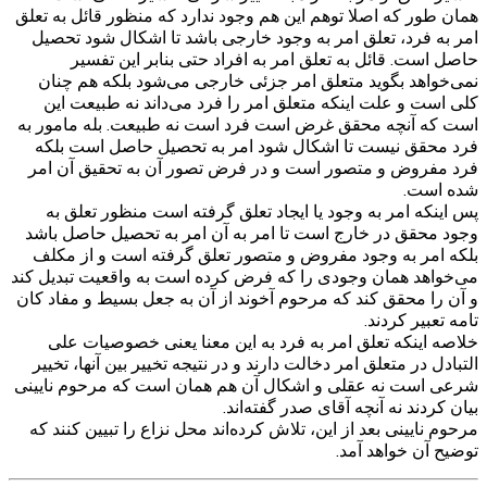
همان طور که اصلا توهم این هم وجود ندارد که منظور قائل به تعلق
امر به فرد، تعلق امر به وجود خارجی باشد تا اشکال شود تحصیل
حاصل است. قائل به تعلق امر به افراد حتی بنابر این تفسیر
نمی‌خواهد بگوید متعلق امر جزئی خارجی می‌شود بلکه هم چنان
کلی است و علت اینکه متعلق امر را فرد می‌داند نه طبیعت این
است که آنچه محقق غرض است فرد است نه طبیعت. بله مامور به
فرد محقق نیست تا اشکال شود امر به تحصیل حاصل است بلکه
فرد مفروض و متصور است و در فرض تصور آن به تحقیق آن امر
شده است.
پس اینکه امر به وجود یا ایجاد تعلق گرفته است منظور تعلق به
وجود محقق در خارج است تا امر به آن امر به تحصیل حاصل باشد
بلکه امر به وجود مفروض و متصور تعلق گرفته است و از مکلف
می‌خواهد همان وجودی را که فرض کرده است به واقعیت تبدیل کند
و آن را محقق کند که مرحوم آخوند از آن به جعل بسیط و مفاد کان
تامه تعبیر کردند.
خلاصه اینکه تعلق امر به فرد به این معنا یعنی خصوصیات علی
التبادل در متعلق امر دخالت دارند و در نتیجه تخییر بین آنها، تخییر
شرعی است نه عقلی و اشکال آن هم همان است که مرحوم نایینی
بیان کردند نه آنچه آقای صدر گفته‌اند.
مرحوم نایینی بعد از این، تلاش کرده‌اند محل نزاع را تبیین کنند که
توضیح آن خواهد آمد.