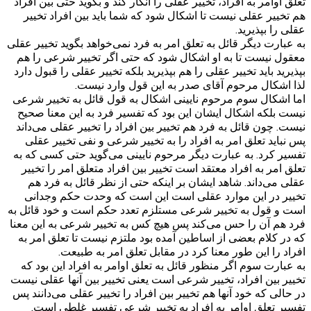
تعلق اوامر به افراد، تخییر عقلی را انکار کند و بگوید حتی بین افراد
هم تخییر عقلی نیست تا اشکال شود که شما باید بین افراد تخییر
عقلی را بپذیرید.
به عبارت دیگر قائل به تعلق امر به فرد نمی‌خواهد بگوید تخییر عقلی
معقول نیست تا به او اشکال شود که حتی اگر تخییر شرعی را هم
بپذیرید باید تخییر عقلی را هم بپذیرید بلکه تخییر عقلی را قبول دارد
لذا اشکال مرحوم آقای صدر به این قول وارد نیست.
اما اشکال سوم مرحوم نایینی اشکال به قول قائل به تخییر شرعی
نیست بلکه اشکال ایشان این بود که تفسیر فرد به این معنا صحیح
نیست. چون قائل به فرد هم تخییر بین افراد را تخییر عقلی می‌داند
پس نباید تعلق امر به افراد را به تخییر شرعی و نفی تخییر عقلی
تفسیر کرد. به عبارت دیگر مرحوم نایینی می‌گوید حتی کسی که به
تعلق امر به افراد معتقد است تخییر بین افراد متعلق امر را تخییر
عقلی می‌داند. شاهد ایشان بر اینکه حتی از نظر قائل به فرد هم
تخییر در این موارد عقلی است این است که وحدت حکم وجدانی
است و قول به تخییر شرعی مستلزم تعدد حکم است و خود قائل به
فرد هم آن را حس می‌کند پس هیچ کس به تخییر شرعی به این معنا
که در کلام بعضی از اساطین آمده بود ملتزم نیست تا تعلق امر به
افراد را این طور معنا کرد در مقابل تعلق امر به طبیعت.
به عبارت سوم اگر منظور قائل به تعلق اوامر به افراد این بود که
تخییر بین افراد، تخییر شرعی است یعنی تخییر بین آنها عقلی نیست
در حالی که خود آنها هم تخییر بین افراد را تخییر عقلی می‌دانند پس
تفسیر تعلق اوامر به افراد به تخییر شرعی تفسیر غلطی است.