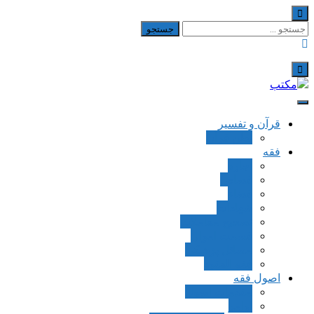
Skip
to
جستجو
content
برای:
مکتب
یادداشت‌های رضا اسکندری
قرآن و تفسیر
بطن قرآن
فقه
اجاره
قصاص
قضاء
شهادات
تصحیح معاملات
قسمت اموال
مسائل پزشکی
فقه العقود
اصول فقه
مقدمات اصول
اوامر