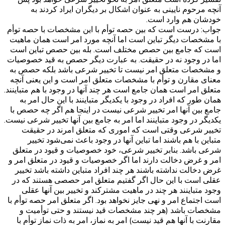
آنچه مرحوم نایینی به عنوان اشکال بر دیگران ایراد کردند به
خودشان هم وارد است.
جواب: درست است که بین حصه توأم با این مشخصات با حصه توأم
با مشخصات دیگر تباین است اما آنچه مورد امر است همان ماهیت
است که جامع بین حصص مختلف است. بله بین حصص تباین است
اما در وجود نه در حقیقت. به عبارت دیگر حصص به قید خصوصیات
و مشخصات متعلق امر نیست تا تخییر شرعی باشد بلکه حصص به
معنای مقارن و توأم با مشخصات متعلق امر است و این یعنی آنچه
متعلق امر است همان جامع است هر چند آنها در وجود با هم متباینند.
همان طور که افراد در وجود با یکدیگر متباینند با این حال امر به
جامع بین آنها امر تخییر شرعی نیست در اینجا هم اگر چه حصص با
یکدیگر در وجود متباینند اما امر به جامع بین آنها تخییر شرعی نیست.
تخییر شرعی وقتی است که اموری که متعلق امرند در حقیقت
متباین با هم باشند اما تباین آنها در وجود باعث نمی‌شود تخییر
شرعی باشد. بنابر تخییر شرعی، خود خصوصیات و قیود در متعلق
امر و غرض دخالت دارند اما اگر خصوصیات و قیود در متعلق امر و
غرض دخالت نداشته باشند هر چند افراد متباین داشته باشد تخییر
عقلی است با این حال اگر گفتیم متعلق امر حصصی هستند که در
وجود متباینند هر چند در ماهیت مشترکند و تخییر بین آنها عقلی
است اجتماع امر و نهی جایز نخواهد بود. اگر متعلق امر حصه توأم با
مشخصات باشد (هر چند مشخصات قید نیستند و حتی توأمیت و
مقارنت با آنها هم قید نیست) امر به نماز، امر به ذات نماز توأم با