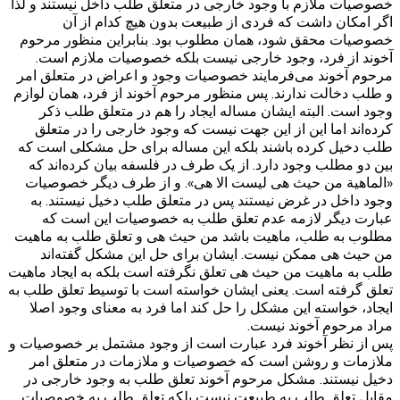
خصوصیات ملازم با وجود خارجی در متعلق طلب داخل نیستند و لذا
اگر امکان داشت که فردی از طبیعت بدون هیچ کدام از آن
خصوصیات محقق شود، همان مطلوب بود. بنابراین منظور مرحوم
آخوند از فرد، وجود خارجی نیست بلکه خصوصیات ملازم است.
مرحوم آخوند می‌فرمایند خصوصیات وجود و اعراض در متعلق امر
و طلب دخالت ندارند. پس منظور مرحوم آخوند از فرد، همان لوازم
وجود است. البته ایشان مساله ایجاد را هم در متعلق طلب ذکر
کرده‌اند اما این از این جهت نیست که وجود خارجی را در متعلق
طلب دخیل کرده باشند بلکه این مساله برای حل مشکلی است که
بین دو مطلب وجود دارد. از یک طرف در فلسفه بیان کرده‌اند که
«الماهیة من حیث هی لیست الا هی». و از طرف دیگر خصوصیات
وجود داخل در غرض نیستند پس در متعلق طلب دخیل نیستند. به
عبارت دیگر لازمه عدم تعلق طلب به خصوصیات این است که
مطلوب به طلب، ماهیت باشد من حیث هی و تعلق طلب به ماهیت
من حیث هی ممکن نیست. ایشان برای حل این مشکل گفته‌اند
طلب به ماهیت من حیث هی تعلق نگرفته است بلکه به ایجاد ماهیت
تعلق گرفته است. یعنی ایشان خواسته است با توسیط تعلق طلب به
ایجاد،‌ خواسته این مشکل را حل کند اما فرد به معنای وجود اصلا
مراد مرحوم آخوند نیست.
پس از نظر آخوند فرد عبارت است از وجود مشتمل بر خصوصیات و
ملازمات و روشن است که خصوصیات و ملازمات در متعلق امر
دخیل نیستند. مشکل مرحوم آخوند تعلق طلب به وجود خارجی در
مقابل تعلق طلب به طبیعت نیست بلکه تعلق طلب به خصوصیات