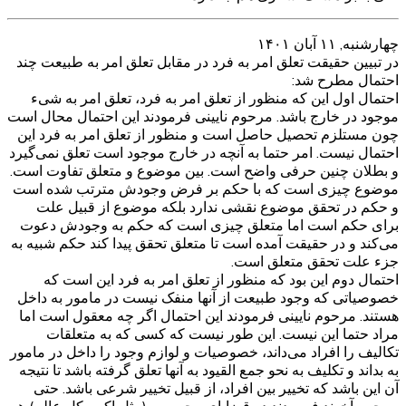
چهارشنبه, ۱۱ آبان ۱۴۰۱
در تبیین حقیقت تعلق امر به فرد در مقابل تعلق امر به طبیعت چند
احتمال مطرح شد:
احتمال اول این که منظور از تعلق امر به فرد، تعلق امر به شیء
موجود در خارج باشد. مرحوم نایینی فرمودند این احتمال محال است
چون مستلزم تحصیل حاصل است و منظور از تعلق امر به فرد این
احتمال نیست. امر حتما به آنچه در خارج موجود است تعلق نمی‌گیرد
و بطلان چنین حرفی واضح است. بین موضوع و متعلق تفاوت است.
موضوع چیزی است که با حکم بر فرض وجودش مترتب شده است
و حکم در تحقق موضوع نقشی ندارد بلکه موضوع از قبیل علت
برای حکم است اما متعلق چیزی است که حکم به وجودش دعوت
می‌کند و در حقیقت آمده است تا متعلق تحقق پیدا کند حکم شبیه به
جزء علت تحقق متعلق است.
احتمال دوم این بود که منظور از تعلق امر به فرد این است که
خصوصیاتی که وجود طبیعت از آنها منفک نیست در مامور به داخل
هستند. مرحوم نایینی فرمودند این احتمال اگر چه معقول است اما
مراد حتما این نیست. این طور نیست که کسی که به متعلقات
تکالیف را افراد می‌داند، خصوصیات و لوازم وجود را داخل در مامور
به بداند و تکلیف به نحو جمع القیود به آنها تعلق گرفته باشد تا نتیجه
آن این باشد که تخییر بین افراد، از قبیل تخییر شرعی باشد. حتی