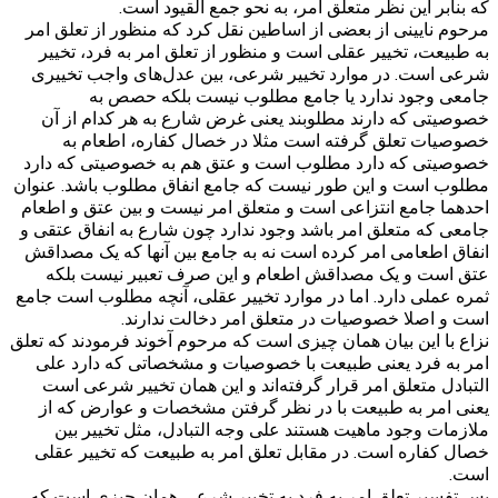
که بنابر این نظر متعلق امر، به نحو جمع القیود است.
مرحوم نایینی از بعضی از اساطین نقل کرد که منظور از تعلق امر
به طبیعت، تخییر عقلی است و منظور از تعلق امر به فرد، تخییر
شرعی است. در موارد تخییر شرعی، بین عدل‌های واجب تخییری
جامعی وجود ندارد یا جامع مطلوب نیست بلکه حصص به
خصوصیتی که دارند مطلوبند یعنی غرض شارع به هر کدام از آن
خصوصیات تعلق گرفته است مثلا در خصال کفاره، اطعام به
خصوصیتی که دارد مطلوب است و عتق هم به خصوصیتی که دارد
مطلوب است و این طور نیست که جامع انفاق مطلوب باشد. عنوان
احدهما جامع انتزاعی است و متعلق امر نیست و بین عتق و اطعام
جامعی که متعلق امر باشد وجود ندارد چون شارع به انفاق عتقی و
انفاق اطعامی امر کرده است نه به جامع بین آنها که یک مصداقش
عتق است و یک مصداقش اطعام و این صرف تعبیر نیست بلکه
ثمره عملی دارد. اما در موارد تخییر عقلی، آنچه مطلوب است جامع
است و اصلا خصوصیات در متعلق امر دخالت ندارند.
نزاع با این بیان همان چیزی است که مرحوم آخوند فرمودند که تعلق
امر به فرد یعنی طبیعت با خصوصیات و مشخصاتی که دارد علی
التبادل متعلق امر قرار گرفته‌اند و این همان تخییر شرعی است
یعنی امر به طبیعت با در نظر گرفتن مشخصات و عوارض که از
ملازمات وجود ماهیت هستند علی وجه التبادل، مثل تخییر بین
خصال کفاره است. در مقابل تعلق امر به طبیعت که تخییر عقلی
است.
پس تفسیر تعلق امر به فرد به تخییر شرعی همان چیزی است که