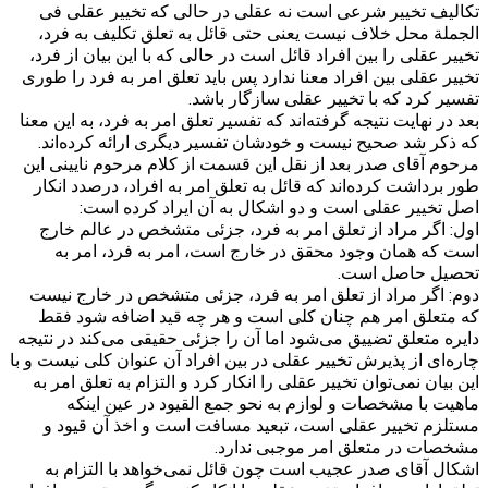
تکالیف تخییر شرعی است نه عقلی در حالی که تخییر عقلی فی
الجملة محل خلاف نیست یعنی حتی قائل به تعلق تکلیف به فرد،
تخییر عقلی را بین افراد قائل است در حالی که با این بیان از فرد،
تخییر عقلی بین افراد معنا ندارد پس باید تعلق امر به فرد را طوری
تفسیر کرد که با تخییر عقلی سازگار باشد.
بعد در نهایت نتیجه گرفته‌اند که تفسیر تعلق امر به فرد، به این معنا
که ذکر شد صحیح نیست و خودشان تفسیر دیگری ارائه کرده‌اند.
مرحوم آقای صدر بعد از نقل این قسمت از کلام مرحوم نایینی این
طور برداشت کرده‌اند که قائل به تعلق امر به افراد، درصدد انکار
اصل تخییر عقلی است و دو اشکال به آن ایراد کرده است:
اول: اگر مراد از تعلق امر به فرد، جزئی متشخص در عالم خارج
است که همان وجود محقق در خارج است، امر به فرد، امر به
تحصیل حاصل است.
دوم: اگر مراد از تعلق امر به فرد، جزئی متشخص در خارج نیست
که متعلق امر هم چنان کلی است و هر چه قید اضافه شود فقط
دایره متعلق تضییق می‌شود اما آن را جزئی حقیقی می‌کند در نتیجه
چاره‌ای از پذیرش تخییر عقلی در بین افراد آن عنوان کلی نیست و با
این بیان نمی‌توان تخییر عقلی را انکار کرد و التزام به تعلق امر به
ماهیت با مشخصات و لوازم به نحو جمع القیود در عین اینکه
مستلزم تخییر عقلی است، تبعید مسافت است و اخذ آن قیود و
مشخصات در متعلق امر موجبی ندارد.
اشکال آقای صدر عجیب است چون قائل نمی‌خواهد با التزام به