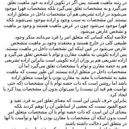
در رتبه ماهیت هستند. پس اگر در تکوین اراده به خود ماهیت تعلق
می‌گیرد و به مشخصات تعلق نمی‌گیرد بلکه مشخصات قهرا موجود
می‌شوند در اراده تشریعی هم آن مشخصات داخل در متعلق اراده
نیستند. این مشخصات به سبب وجود و اراده موجود نمی‌شوند بلکه
قهرا موجود می‌شود چون در عرض ماهیت هستند و وجود بر ماهیت
و تشخص عارض می‌شود.
خلاصه اینکه کسانی که متعلق امر را فرد می‌دانند منکر وجود
طبیعی کلی در خارج هستند و معتقدند وجود بر ماهیت متشخص
عارض می‌شود در عین اینکه این تشخصات داخل در ماهیت نیستند.
پس اراده تکوینی به ماهیت مقارن و توام با تشخص تعلق می‌گیرد و
اراده تشریعی هم بر وزان اراده تکوینی است بنابراین اراده تشریعی
هم به حصه مقارن و توام با مشخصات تعلق می‌گیرد اما آن
مشخصات داخل در متعلق اراده نیستند. این طور نیست که ماهیت
مقید به تشخصات یا مقید به مقارن بودن یا توأمیت متعلق اراده
باشد اما روشن است که ذات حصه توأم با آن مشخصات (که حتی
توأمیت هم قید آن نیست) را نمی‌توان بدون آن مشخصات پیدا کرد یا
ایجاد کرد.
بنابراین حرف نایینی این است که معنای تعلق امر به فرد، تقید و
جمع القیود نیست که بعضی از اساطین آن را توهم کردند بلکه
معنای آن این است که ذات حصه توأم با آن مشخصات متعلق امر
است بدون اینکه آن مشخصات یا مقارن بودن با آنها و توأمیت با آنها
در متعلق امر دخالت داشته باشند.