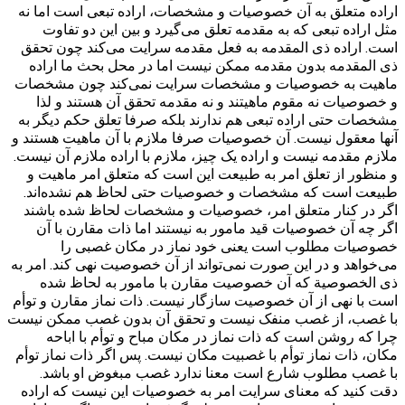
اراده‌ متعلق به آن خصوصیات و مشخصات، اراده تبعی است اما نه
مثل اراده تبعی که به مقدمه تعلق می‌گیرد و بین این دو تفاوت
است. اراده ذی المقدمه به فعل مقدمه سرایت می‌کند چون تحقق
ذی المقدمه بدون مقدمه ممکن نیست اما در محل بحث ما اراده
ماهیت به خصوصیات و مشخصات سرایت نمی‌کند چون مشخصات
و خصوصیات نه مقوم ماهیتند و نه مقدمه تحقق آن هستند و لذا
مشخصات حتی اراده تبعی هم ندارند بلکه صرفا تعلق حکم دیگر به
آنها معقول نیست. آن خصوصیات صرفا ملازم با آن ماهیت هستند و
ملازم مقدمه نیست و اراده یک چیز، ملازم با اراده ملازم آن نیست.
و منظور از تعلق امر به طبیعت این است که متعلق امر ماهیت و
طبیعت است که مشخصات و خصوصیات حتی لحاظ هم نشده‌اند.
اگر در کنار متعلق امر، خصوصیات و مشخصات لحاظ شده باشند
اگر چه آن خصوصیات قید مامور به نیستند اما ذات مقارن با آن
خصوصیات مطلوب است یعنی خود نماز در مکان غصبی را
می‌خواهد و در این صورت نمی‌تواند از آن خصوصیت نهی کند. امر به
ذی الخصوصیة که آن خصوصیت مقارن با مامور به لحاظ شده
است با نهی از آن خصوصیت سازگار نیست. ذات نماز مقارن و توأم
با غصب، از غصب منفک نیست و تحقق آن بدون غصب ممکن نیست
چرا که روشن است که ذات نماز در مکان مباح و توأم با اباحه
مکان، ذات نماز توأم با غصبیت مکان نیست. پس اگر ذات نماز توأم
با غصب مطلوب شارع است معنا ندارد غصب مبغوض او باشد.
دقت کنید که معنای سرایت امر به خصوصیات این نیست که اراده