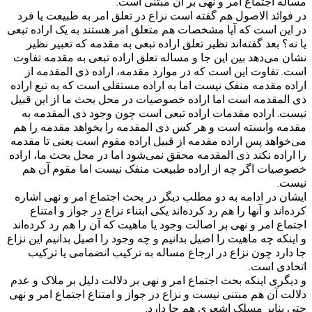
مساله اجتماع امر و نهی بر آن مبتنی است.
در فوائد الاصول هم گفته است نزاع در تعلق امر به طبیعت یا فرد
در این است که آیا مشخصات هم متعلق امر هستند به یک اراده تبعی
یا نه؟ بعد گفته‌اند نظیر تعلق اراده تبعی به مقدمه که تعبیر نظیر
نشان می‌دهد بین این جا و مساله تعلق اراده تبعی به مقدمه تفاوت
است. تفاوت این است که در موارد مقدمه، اراده ذی المقدمه از
اراده مقدمه منفک نیست اما به اراده مستقلی است که به تبع اراده
ذی المقدمه است اما اراده خصوصیات در محل بحث ما از این قبیل
نیست. اراده مقدمات اراده تبعی است چون وجود ذی المقدمه به
مقدمه وابسته است و هر کس ذی المقدمه را بخواهد مقدمه را هم
می‌خواهد پس اراده مقدمه از قبیل اراده مقوم است یعنی تا مقدمه
را اراده نکند ذی المقدمه محقق نمی‌شود اما در محل بحث ما، اراده
خصوصیات اگر چه از اراده طبیعت منفک نیست اما مقوم آن هم
نیست.
ایشان در ادامه به دو مطلب دیگر در بحث اجتماع امر و نهی اشاره
کرده‌اند و آنها را هم رد کرده‌اند یکی ابتناء نزاع در جواز و امتناع
اجتماع امر و نهی بر اصالت وجود یا ماهیت که آن را هم رد کرده‌اند
و اینکه چه ماهیت را اصیل بدانیم و چه وجود را اصیل بدانیم این نزاع
جا دارد چون نزاع در ارجاع مساله به ترکیب انضمامی یا ترکیب
اتحادی است.
و دیگری اینکه بحث اجتماع امر و نهی بر دلالت دلیل بر ملاک و عدم
دلالت آن هم مبتنی نیست و نزاع در جواز و امتناع اجتماع امر و نهی
حتی بنابر مسلک اشعری هم جا دارد.