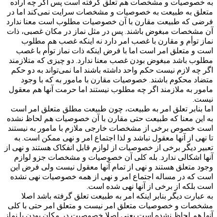
به خصوصیات و مشخصات هم تعلق گرفته است پس اگر چه اراده
متعلق به طبیعت به خصوصیات و مشخصات سرایت نمی‌کند اما در
فرضی که طبیعت مقارن با آن خصوصیات مطلوب است معنا ندارد
آن مشخصات مبغوض باشند. پس در مثل نماز در مکان غصبی، ذات
نماز توأم و مقارن با غصب امر دارد نه اینکه غصب هم مطلوب
است و متعلق امر است اما با فرض اینکه ذات نماز توأم با غصب
مطلوب باشد مبغوض بودن غصب معنا ندارد. دو چیزی که متلازمند
اگر چه لازم نیست حکم واحد داشته باشند اما نمی‌تواند به دو حکم
متضاد محکوم باشند. خصوصیات مقارن با مامور به که با وجود
مامور به ملازمند اگر چه مطلوب نیستند اما حرمت آنها هم معقول
نیست.
اما بنابر تعلق امر به طبیعت، چون طبیعت مطلق متعلق امر است
به این معنا که طبیعت حتی مقارن با آن خصوصیات هم لحاظ نشده
است خصوص برخی از مشخصات خارجی ملازم با مامور به نیستند
تا نهی از آنها معقول نباشد و لذا اجتماع امر و نهی ممکن است. به
تعبیر دیگر برخی از خصوصیات از لوازم قابل انفکاک هستند و نهی از
آنها اشکالی ندارد. بله کلی آن خصوصیات و مشخصات جزو لوازم
وجود متعلق هستند و نهی از تمام آنها معقول نیست ولی فرض این
است که در مساله اجتماع امر و نهی از همه خصوصیات نهی نشده
است بلکه از برخی از آنها نهی شده است.
به عبارت دیگر بنابر اینکه امر به طبیعت تعلق گرفته باشد اصلا
مشخصات و خصوصیات متعلق امر نیست و متعلق امر حتی با کلی
آنها هم لحاظ نشده است یعنی اصلا خصوصیت در مکان بودن با نماز