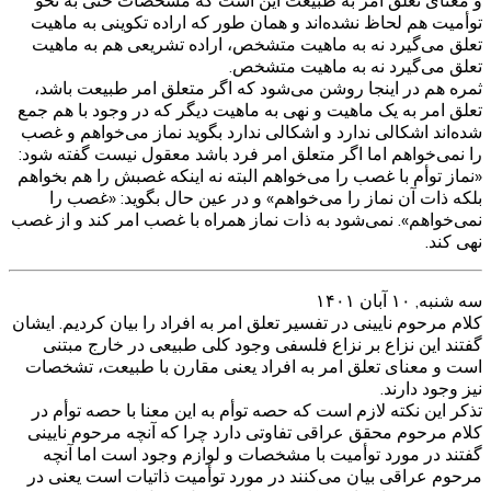
و معنای تعلق امر به طبیعت این است که مشخصات حتی به نحو
توأمیت هم لحاظ نشده‌اند و همان طور که اراده تکوینی به ماهیت
تعلق می‌گیرد نه به ماهیت متشخص، اراده تشریعی هم به ماهیت
تعلق می‌گیرد نه به ماهیت متشخص.
ثمره هم در اینجا روشن می‌شود که اگر متعلق امر طبیعت باشد،
تعلق امر به یک ماهیت و نهی به ماهیت دیگر که در وجود با هم جمع
شده‌اند اشکالی ندارد و اشکالی ندارد بگوید نماز می‌خواهم و غصب
را نمی‌خواهم اما اگر متعلق امر فرد باشد معقول نیست گفته شود:
«نماز توأم با غصب را می‌خواهم البته نه اینکه غصبش را هم بخواهم
بلکه ذات آن نماز را می‌خواهم» و در عین حال بگوید: «غصب را
نمی‌خواهم». نمی‌شود به ذات نماز همراه با غصب امر کند و از غصب
نهی کند.
سه شنبه, ۱۰ آبان ۱۴۰۱
کلام مرحوم نایینی در تفسیر تعلق امر به افراد را بیان کردیم. ایشان
گفتند این نزاع بر نزاع فلسفی وجود کلی طبیعی در خارج مبتنی
است و معنای تعلق امر به افراد یعنی مقارن با طبیعت، تشخصات
نیز وجود دارند.
تذکر این نکته لازم است که حصه توأم به این معنا با حصه توأم در
کلام مرحوم محقق عراقی تفاوتی دارد چرا که آنچه مرحوم نایینی
گفتند در مورد توأمیت با مشخصات و لوازم وجود است اما آنچه
مرحوم عراقی بیان می‌کنند در مورد توأمیت ذاتیات است یعنی در