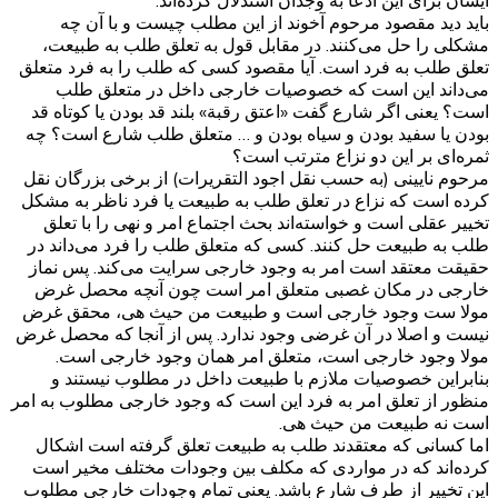
ایشان برای این ادعا به وجدان استدلال کرده‌اند.
باید دید مقصود مرحوم آخوند از این مطلب چیست و با آن چه
مشکلی را حل می‌کنند. در مقابل قول به تعلق طلب به طبیعت،
تعلق طلب به فرد است. آیا مقصود کسی که طلب را به فرد متعلق
می‌داند این است که خصوصیات خارجی داخل در متعلق طلب
است؟ یعنی اگر شارع گفت «اعتق رقبة» بلند قد بودن یا کوتاه قد
بودن یا سفید بودن و سیاه بودن و … متعلق طلب شارع است؟ چه
ثمره‌ای بر این دو نزاع مترتب است؟
مرحوم نایینی (به حسب نقل اجود التقریرات) از برخی بزرگان نقل
کرده است که نزاع در تعلق طلب به طبیعت یا فرد ناظر به مشکل
تخییر عقلی است و خواسته‌اند بحث اجتماع امر و نهی را با تعلق
طلب به طبیعت حل کنند. کسی که متعلق طلب را فرد می‌داند در
حقیقت معتقد است امر به وجود خارجی سرایت می‌کند. پس نماز
خارجی در مکان غصبی متعلق امر است چون آنچه محصل غرض
مولا ست وجود خارجی است و طبیعت من حیث هی، محقق غرض
نیست و اصلا در آن غرضی وجود ندارد. پس از آنجا که محصل غرض
مولا وجود خارجی است، متعلق امر همان وجود خارجی است.
بنابراین خصوصیات ملازم با طبیعت داخل در مطلوب نیستند و
منظور از تعلق امر به فرد این است که وجود خارجی مطلوب به امر
است نه طبیعت من حیث هی.
اما کسانی که معتقدند طلب به طبیعت تعلق گرفته است اشکال
کرده‌اند که در مواردی که مکلف بین وجودات مختلف مخیر است
این تخییر از طرف شارع باشد. یعنی تمام وجودات خارجی مطلوب