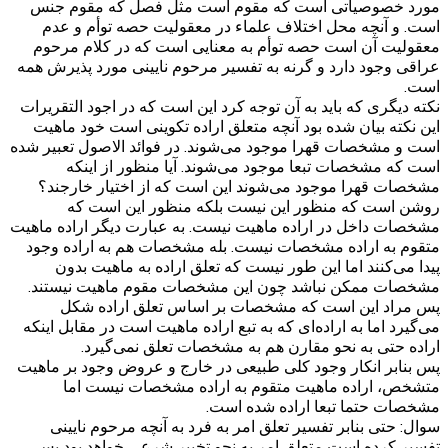
مورد خصوصیاتی است که مقوم است مثل فصل که مقوم جنس
است. و آنچه محل اختلاف علماء در معقولیت حصه توأم و عدم
معقولیت آن است حصه توأم به معنایی است که در کلام مرحوم
عراقی وجود دارد و گرنه به تفسیر مرحوم نایینی مورد پذیرش همه
است.
نکته دیگری که باید به آن توجه کرد این است که در اجود التقریرات
این نکته بیان شده بود آنچه متعلق اراده تکوینی است خود ماهیت
است و مشخصات قهرا موجود می‌شوند. در فوائد الاصول تعبیر شده
است که مشخصات تبعا موجود می‌شوند. آیا منظور از اینکه
مشخصات قهرا موجود می‌شوند این است که از اختیار خارجند؟
روشن است که منظور این نیست بلکه منظور این است که
مشخصات داخل در اراده ماهیت نیست. به عبارت دیگر اراده ماهیت
متقوم به اراده مشخصات نیست. بله مشخصات هم به اراده وجود
پیدا می‌کنند اما این طور نیست که تعلق اراده به ماهیت بدون
مشخصات ممکن نباشد چون این مشخصات مقوم ماهیت نیستند.
پس مراد این است که مشخصات بر اساس تعلق اراده شکل
می‌گیرد اما به اراده‌ای که به تبع اراده ماهیت است در مقابل اینکه
اراده حتی به نحو مقارن هم به مشخصات تعلق نمی‌گیرد.
پس بنابر انکار وجود کلی طبیعی در خارج و عروض وجود بر ماهیت
متشخص، اراده ماهیت متقوم به اراده مشخصات نیست اما
مشخصات حتما تبعا اراده شده است.
سوال: حتی بنابر تفسیر تعلق امر به فرد به آنچه مرحوم نایینی
تفسیر کرده است متعلق امر به نحو تخییر شرعی خواهد بود پس