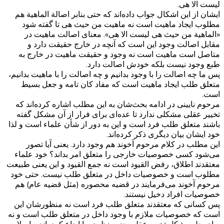
لیست الا هی.
ایشان از این اشکال جواب داده‌اند که حتی بنابر اصالة الماهیة هم
مطلوب ایجاد ماهیت است نه ماهیت من حیث هی تا گفته شود
«الماهیة من حیث هی لیست الا هی». معنای اصالت ماهیت در
مقابل اصالت وجود این است که آنچه در خارج حقیقت دارد و
متاصل است ماهیت است نه وجود و حقیقت ماهیت در خارج به
طبع وجود نیست بلکه خودش اصالت دارد.
پس ما چه اصالت را با وجود بدانیم و چه اصالت را با ماهیت بدانیم،
متعلق طلب ایجاد ماهیت است که مفاد کان تامه و جعل بسیط
است.
مرحوم نایینی در ادامه بحث‌شان به این مطلب اشاره کرد‌ه‌اند که
تخییر عقلی مشکلی ندارد تا عده‌ای برای فرار از آن مشکل گفته
باشند متعلق طلب فرد است و این به دور از شأن علماء است و لذا
خود ایشان بیان دیگری ذکر کرده‌اند.
این مطلب در کلام مرحوم آخوند هم وجود دارد. یعنی آیا تصور
می‌شود کسی خصوصیات خارجی را متعلق امر بداند؟ خود علماء
معتقدند اطلاق، رفض القیود است نه جمع القیود و این یعنی طبیعت
مطلوب است و خصوصیات داخل در متعلق طلب نیست. حتی خود
مرحوم آخوند می‌فرمایند در قضیه محصوره (مثل قضیه عام) هم
خصوصیات افراد دخیل نیستند.
پس کسانی که معتقدند متعلق طلب فرد است نه منظورشان این
است که خصوصیات ملازم با وجود داخل در متعلق طلب است و نه