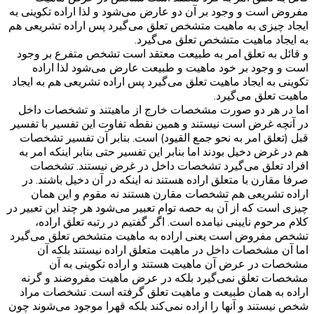
مفروض است و وجود بر آن دو عارض می‌شود و لذا اراده تکوینی به
ایجاد چیزی به ماهیت متشخص تعلق می‌گیرد پس اراده تشریعی هم
به ایجاد ماهیت متشخص تعلق می‌گیرد.
و قائل به تعلق امر به طبیعت معتقد است تشخص متفرع بر وجود
است و وجود بر خود ماهیت و طبیعت عارض می‌شود لذا اراده
تکوینی به ایجاد ماهیت تعلق می‌گیرد پس اراده تشریعی هم به ایجاد
ماهیت تعلق می‌گیرد.
اما در هر دو صورت مشخصات خارج از ماهیتند و تشخصات داخل
در آنچه غرض است نیستند و همین نقطه تفاوت این تفسیر با تفسیر
قبل (تعلق امر به نحو جمع القیود) است. بنابر آن تفسیر تشخصات
هم در غرض دخیل بودند اما بنابر این تفسیر حتی بنابر اینکه امر به
افراد تعلق می‌گیرد تشخصات داخل در غرض نیستند. تشخصات
صرفا مقارن با متعلق اراده هستند نه اینکه در آن دخیل باشند. در
اراده تشریعی هم تشخصات مقارن هستند نه مقوم و این همان
چیزی است که از آن به حصه توام تعبیر می‌شود هر چند این تعبیر در
کلام مرحوم نایینی نیامده است. اگر گفتیم در رتبه تعلق اراده،
تشخص مفروض است یعنی اراده به ماهیت متشخص تعلق می‌گیرد
اما آن مشخصات داخل در ماهیت متعلق اراده نیستند بلکه آن
مشخصات در عرض آن ماهیت هستند و اراده تکوینی به آن
مشخصات تعلق نمی‌گیرد بلکه در عرض ماهیت مفروضند و گرنه
اراده به همان طبیعت و ماهیت تعلق گرفته است. تشخصات مراد
شخص نیستند و آنها را اراده نمی‌کند بلکه قهرا موجود می‌شوند چون