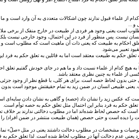
دام از علماء قبول ندارند چون اشکالات متعددی به آن وارد است و ما 
 و …
وب است یعنی وجود هر فردی از طبیعت در خارج منفک از برخی ملازم
 انسان نیست. پس منظور از فرد در این احتمال، وجود خارجی نیست ب
علق احکام به طبیعت که یعنی ذات آن ماهیت است که مطلوب است و سا
یود تعبیر می‌شود.
تعلق حکم به طبیعت معتقد است اما به قائلین به تعلق حکم به فرد 
به هیچ کدام از علماء نسبت داد و ما هم در جای خودش گفتیم تعلق اح
سی از علماء به چنین نظری معتقد باشد.
 حتی بدون لحاظ حصه است. برای هر کلی، با قطع نظر از وجود جزئ
 یعنی طبیعی انسان در ضمن زید به تمام حقیقتش موجود است بدون 
ست که عکس زید را نشان داد (حصه) و گاهی به نشان دادن سایه‌ای است
علق حکم به فرد بنابر این احتمال مثل تعلق حکم به حصه توأم است.
ن است که حصص لحاظ شده‌اند اما در مطلوب دخالتی ندارند بر خلاف 
 را دیده است و حتی حصص (همان طبیعت منتشر در ضمن افراد) را ه
وصیات و مشخصات در مطلوب دخالت داشتند یعنی در مثل «صلّ» نماز 
د یعنی عدم دخالت آنها در مطلوب لحاظ شده است. لذا تعلق حکم به 