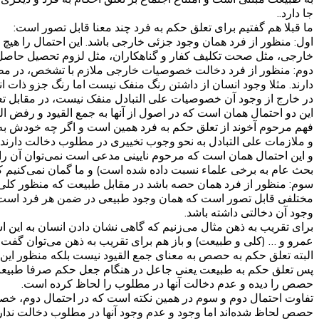
جا دارد..
ما قبلا هم گفتیم برای تعلق حکم به فرد چند معنا قابل تصور است:
اول: منظور از فرد همان وجود جزئی خارجی باشد. این احتمال را هیچ ک
خارجی، مثل صحت تکلیف کفار و گناهکاران، مثل لزوم تحصیل حاصل
دوم: منظور از فرد دخالت خصوصیات خارجی ملازم با تشخص، در مطل
دارند. مثلا وجود انسان از داشتن رنگ منفک نیست اما رنگ جزو ذات
در خارج از وجود آن خصوصیات علی التبادل منفک نیست، در مقابل ت
این دو احتمال همان است که در اصول از آنها به جمع القیود و رفض الق
فهم مرحوم آخوند از تعلق حکم به فرد همین است و اگر چه خودش به 
و ملازمات علی التبادل به نحو وجوب تخییری در مطلوب دخالت دارند.
و این احتمال همان است که مرحوم نایینی مدعی است نمی‌توان آن را 
بحث عام به برخی علماء نسبت داده شده است) و ما گمان نمی‌کنیم ک
سوم: منظور از فرد همان حصه باشد در مقابل طبیعت که منظور کلی
مختلفی قابل تصور است که همان وجود طبیعی در ضمن هر فرد است.
وجود آن دخالتی داشته باشد.
برای تقریب به ذهن مثال می‌زنیم که گاهی نشان دادن انسان به این ا
عمرو و … (کلی و طبیعت) و باز هم برای تقریب به ذهن می‌توان گفت ت
البته تعلق حکم به حصص به معنای جمع القیود نیست بلکه منظور ای
پس تعلق حکم به طبیعت یعنی جاعل در هنگام جعل حکم صرفا طبیعت
حصص را دیده و عدم دخالت آنها در مطلوب را لحاظ کرده است.
تفاوت احتمال دوم و سوم در همین نکته است که در احتمال دوم، خص
حصص لحاظ شده‌اند اما وجود و عدم وجود آنها در مطلوب دخالت ندار