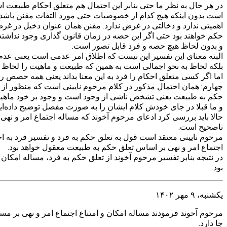
در هر حال به نظر ما حتی بنابر این احتمال هم متعلق احکام طبیع
است بدون اینکه هیچ کدام از خصوصیات حتی مورد التفات مقنن باش
اهمیتی ندارد و دخالتی در غرض ندارد. مقنن همان عنوان دخیل در غرض
حکم خواهند بود حتی اگر این حصه در زمان قانون گذاری وجود نداشته
و بدون لحاظ هیچ حصه و فرد قابل تصور است.
البته معنای این تفسیر این نیست که اطلاق امر عدمی است یعنی 
بلکه لحاظ به نحو اجمالی است به همین که طبیعت و ماهیت را لحاظ 
اما اگر کسی متعلق احکام را فرد به این معنا بداند یعنی همه حصص 
چهارم: همان احتمال مذکور در کلام مرحوم نایینی است که منظور ا
حکم به طبیعت یعنی تشخص ناشی از وجود است و وجود بر خود ماهی
و ما قبلا در جای خودش کلام ایشان را به صورت مفصل توضیح داده‌ایم
حالا باید بررسی کرد ادعای مرحوم آخوند که مساله اجتماع امر و نهی
ناصحیح است.
مرحوم نایینی معتقد است قول به تعلق حکم به فرد و تفسیر فرد به ا
اجتماع امر و نهی بر اساس تعلق حکم به طبیعت معقول خواهد بود.
در نتیجه بنابر تفسیر مرحوم آخوند از تعلق حکم به فرد، مساله امکان و
بود.
یکشنبه، ۹ مهر ۱۴۰۲
مرحوم آخوند فرمودند مساله امکان و امتناع اجتماع امر و نهی بر مسال
جا دارد.