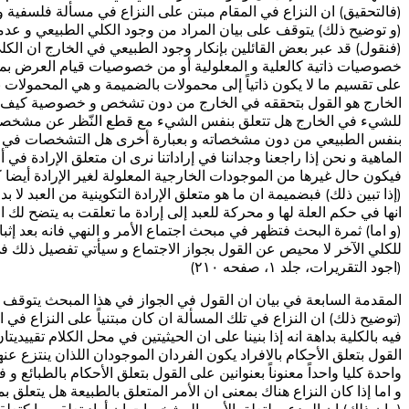
(فالتحقيق) ان النزاع في المقام مبتن على النزاع في مسألة فلسفية و
(و توضيح ذلك) يتوقف على بيان المراد من وجود الكلي الطبيعي و عدم
(فنقول) قد عبر بعض القائلين بإنكار وجود الطبيعي في الخارج ان الكل
خصوصيات ذاتية كالعلية و المعلولية أو من خصوصيات قيام العرض بمعر
على تقسيم ما لا يكون ذاتياً إلى محمولات بالضميمة و هي المحمولات ب
الخارج هو القول بتحققه في الخارج من دون تشخص و خصوصية كيف و قد ا
للشي‏ء في الخارج هل تتعلق بنفس الشي‏ء مع قطع النّظر عن مشخصاته
بنفس الطبيعي من دون مشخصاته و بعبارة أخرى هل التشخصات في م
الماهية و نحن إذا راجعنا وجداننا في إراداتنا نرى ان متعلق الإرادة ف
فيكون حال غيرها من الموجودات الخارجية المعلولة لغير الإرادة أيض
(إذا تبين ذلك) فبضميمة ان ما هو متعلق الإرادة التكوينية من العبد لا بد
انها في حكم العلة لها و محركة للعبد إلى إرادة ما تعلقت به يتضح ل
(و اما) ثمرة البحث فتظهر في مبحث اجتماع الأمر و النهي فانه بعد إ
للكلي الآخر لا محيص عن القول بجواز الاجتماع و سيأتي تفصيل ذلك في م
(اجود التقریرات، جلد ۱، صفحه ۲۱۰)
المقدمة السابعة في بيان ان القول في الجواز في هذا المبحث يتوقف على 
(توضيح ذلك) ان النزاع في تلك المسألة ان كان مبتنياً على النزاع في ا
فيه بالكلية بداهة انه إذا بنينا على ان الحيثيتين في‏ محل الكلام تقيي
القول بتعلق الأحكام بالافراد يكون الفردان الموجودان اللذان ينتزع عنه
واحدة كليا واحداً معنوناً بعنوانين على القول بتعلق الأحكام بالطبائع و
و اما إذا كان النزاع هناك بمعنى ان الأمر المتعلق بالطبيعة هل يتعلق ب