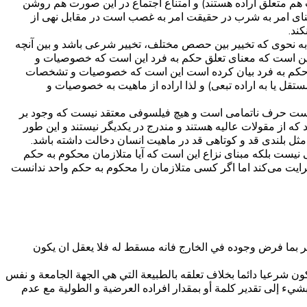
ت هم متعلق اراده هستند) و امتناع اجتماع در این صورت هم روشن
ای امر به شرب در حقیقت امر به غصب است در مقابل نهی از
ند.
 به نحوی که تخییر بین حصص مختلف، تخییر شرعی باشد و بین آنچه
این است که معنای تعلق حکم به فرد این است که خصوصیات و
علق حکم به فرد بیان کرده است این است که خصوصیات و تشخصات
قل یا به اراده تبعی) و لذا اراده از ماهیت به خصوصیات و
رده است حرف ناتمامی است و هیچ فیلسوفی معتقد نیست که وجود بر
از مقولات عالیه هستند و مندرج در یکدیگر نیستند و این طور
 بلندی قد و کوتاهی قد در ماهیت انسان دخالت داشته باشد.
نیست بلکه مبنای نزاع این است که آیا متلازمان محکوم به حکم
رایت می‌کند اما اگر کسی متلازمان را محکوم به حکم واحد ندانست
 الأمر بما فرض وجوده في الخارج فانه مسقط له فلا يعقل ان يكون
 يكون شرعيا دائما بخلاف تعلقه بالطبيعة التي هي الجهة الجامعة و نفس
ب بشي‏ء إلى تقدير كلمة أو بمقدار افراده العرضية و الطولية مع عدم