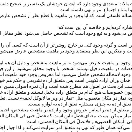
تمالات متعددی وجود دارد که ایشان خودشان یک تفسیر را صحیح دانسته‌ا
 امتناع اجتماع امر و نهی دانسته است.
یک مساله فلسفی است که آیا وجود بر ماهیت با قطع نظر از تشخص 
شاره کرده‌ایم و خلاصه آن این است که:
رض می‌شود و به تبع وجود است که تشخص حاصل می‌شود. نظر مقابل
 است و گرنه وجود کلی در خارج روشن‌تر از آن است که کسی آن را انک
و منکرین این نظر معتقدند وجود بر ماهیت متشخص عارض می‌شود لذ
جود بر ماهیت عارض می‌شود نه بر ماهیت متشخص و دلیل آن هم این ا
صات در ماهیت دخیل نیستند. تشخص با وجود محقق می‌شود از این جهت
با وجود لامحاله تشخص حاصل می‌شود اما معروض وجود خود ماهیت اس
عی همان وزان اراده تکوینی است پس متعلق اراده تشریعی و حکم هم خ
است این بحث در اصول هم مطرح شده است و آن ثمره اصولی همین امکا
 خصوصیات هیچ کدام در متعلق اراده دخیل نیستند و متعلق اراده خو
، نماز در مکان مغصوب مثل «نماز در وبر ما لایوکل لحمه» نیست. تعلق
لق اراده به چیزی مستلزم تعلق اراده به لوازم نیست.
 متعلق اراده بر اساس عروض وجود و اراده بر ماهیت متشخص، اجتماع ام
 ممکن نیست. معنای «صلّ» این است که «صلّ حتی فی المکان الغصب
ی المکان الغصبی» و «لاتصلّ فی المکان الغصبی» است.
ت نمی‌کند همان طور که نهی به متعلق امر سرایت نمی‌کند و لذا جواز 