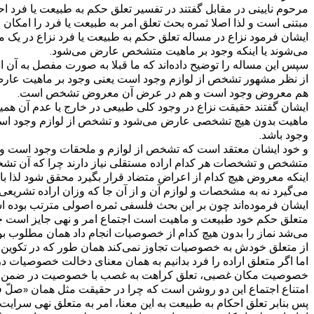
مرحوم نایینی در مقابل گفتند در تفسیر تعلق حکم به طبیعت یا فرد اح
مبتنی است و لذا اصلا ثمره بحث تعلق امر به طبیعت یا فرد را امکان و
ایشان فرمود نزاع در مساله تعلق حکم به طبیعت یا فرد نزاع در 
می‌شوند یا اینکه وجود بر ماهیت متشخص عارض می‌شود.
سپس این مساله را توضیح داده‌اند که ما قبلا به صورت مفصل به آن ا
از نظر مشهور تشخص از لوازم وجود است یعنی وجود بر ماهیت عا
هم معروض وجود است و هم در عرض آن معروض تشخص است.
ایشان گفتند حقیقت نزاع در وجود کلی طبیعی در خارج یا عدم آن همین
ماهیت بدون هیچ تشخصی عارض می‌شود و تشخص از لوازم وجود است 
وجود باشد.
و خود ایشان معتقد است که تشخص از لوازم و ملحقات وجود است و و
متشخص و تشخصات هر کدام اراده مستقلی نیاز دارند چرا که آن تشخ
اینکه معروض هیچ کدام از اعراض متضاد قرار بگیرد محقق شود لذا 
می‌گیرد نه به مشخصات و لوازم آن و از آن جا که وزان اراده تشری
ایشان فرموده‌اند چون بر این بحث فلسفی ثمره اصولی مترتب بوده 
متعلق حکم خود طبیعت و ماهیت است اجتماع امر و نهی جایز است چون
می‌شد نماز را بدون هیچ کدام از خصوصیات انجام داد همان مطلوب بود
از متعلق خودش به خصوصیات تجاوز نمی‌کند همان طور که در تکوین تع
اما اگر متعلق اراده را فرد بدانیم به همان معنای دخالت خصوصیات در
خصوصیت مکان غصبی، تعلق کراهت به غصب با خصوصیت در ضمن نماز
امتناع اجتماع این دو روشن است که چرا در حقیقت مثل همان «صلّ ف
پس بنابر تعلق احکام به طبیعت به این معنا، امر به متعلق نهی سرای