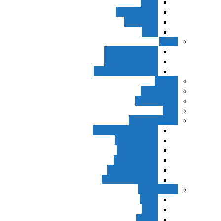
اجزاء
مقدمه واجب
مساله ضد
ترتب
نواهی
ماده و صیغه نهی
اجتماع امر و نهی
اقتضاء النهی للفساد
مفاهیم
عام و خاص
مطلق و مقید
قطع
ظنون و امارات
مقدمات مباحث ظن
حجیت ظواهر
حجیت اجماع
حجیت شهرت
حجیت خبر واحد
حجیت مطلق ظن
اصول عملیه
برائت
تخییر
احتیاط