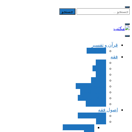
Skip
to
جستجو
برای:
content
مکتب
یادداشت‌های رضا اسکندری
قرآن و تفسیر
بطن قرآن
فقه
اجاره
قصاص
قضاء
شهادات
تصحیح معاملات
قسمت اموال
مسائل پزشکی
فقه العقود
اصول فقه
مقدمات اصول
اوامر
ماده و صیغه امر