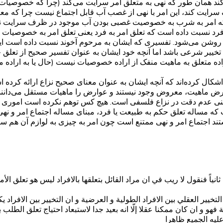
 می‌کند همان طور که نهی به متعلق امر سرایت می‌کند (چرا که خصوصیا
یت کند، این امر با نهی از غصب آب قابل اجتماع نیست چرا که معن
نکه امر به شرب به خصوصیت غصبی بودن آب موجود در ظرف سرایت نک
به فرد نسبت داده است که تعلق امر به فرد یعنی تعلق امر به خصوصیات
ت روشن می‌شود. تفسیری که ایشان به مرحوم آخوند نسبت داده است 
ا تخییر شرعی باشد اما آنچه خود ایشان به عنوان تفسیر صحیح از ت
ه متعلق به ماهیت منفک از اراده خصوصیات نیست (حال یا به اراده مست
 اشکال کرده‌‌اند که آنچه ایشان به عنوان معنای صحیح نزاع ارائه ک
 ماهیت، معروض وجود نیستند و عوارض را ماهیات مستقل می‌دانند که 
ینی عدم دقت در نزاع فلسفی است. هیچ کس توهم نکرده است اموری مثل
ه مساله تعلق حکم به طبیعت یا فرد، مبنای مساله اجتماع امر و نهی 
تند اجتماع امر و نهی ممتنع است چون امر به چیزی به لوازم آن هم س
يه ثانياً فنقول لا ريب في ان مراد القائل بتعلقها بالافراد ليس هو تعلق
التخيير العقلي بين الافراد الطولية و العرضية و ان التخيير بين الافراد
لة فهو و ان كان ممكنا عقلا إلّا انه بعيد جدا لاستبعاد احتياج تعلق الطل
عليه الجميع ظاهرا