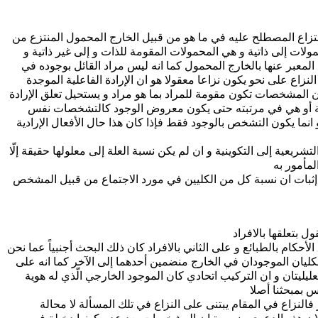
لانتزاع المصطلح عليه في ما هو من قبيل الخارج المحمول المنتزع من
ات إلى ذاتية و هي المحمولات المقومة للذات و إلى غير ذاتية و
لمعبر عنها بالخارج المحمول كما انه ليس مراد القائل بوجوده في
ع على نحو يكون نزاعا معقولا هو ان الإرادة الفاعلية الموجدة
 المشخصات تكون مقومة للمراد بما هو مراد و يستحيل تعلق الإرادة
ة أو هي في مرتبته حتى يكون معروض الوجود كالتشخصات نفس
و انما يكون التشخص بالوجود فقط فإذا كان هذا حال الأفعال الإرادية
لتشريعية إلى التكوينية و ان لم يكن نسبة العلة إلى معلولها حقيقة إلّا
لمأمور به
و إثبات ان نسبة كل من الكليين في مورد الاجتماع من قبيل المشخص
ل بتعلقها بالافراد
أحكام بالطبائع و على الثاني بالافراد كان ذلك البحث أجنبياً عما نحن
ن الكليان الموجودان في الخارج منضمين أحدهما إلى الآخر كما انه على
تعليليتان و ان التركيب اتحادي كان الموجود الخارجي الّذي له هوية
س بمبحثنا أصلا
 فالنزاع في المقام يبتنى على النزاع في تلك المسألة لا محالة