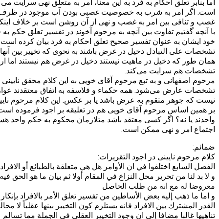
اما بنابر تعلق احکام به فرد به این معنا، امر به متعلق نهی سرایت
است. اگر امر به شرب به خصوصیت غصبی بودن آب موجود در ظرف سرا
غصب و تنافی بین امر به غصب و نهی از آن روشن است بر خلاف ای
با آنچه گفتیم تفاوت بین آنچه به مرحوم آخوند در تفسیر تعلق حکم 
خود ایشان به عنوان تفسیر صحیح تعلق احکام به فرد بیان کرده اس
تشخصات علی التبادل دخیل در غرض باشند به نحوی که تخییر بین آنه
همان طور که دخیل در ماهیت نیستند دخیل در غرض هم نیستند اما اراد
تشخصات هم سرایت می‌کند.
مرحوم اصفهانی و به تبع مرحوم آقای خویی به این کلام محقق نایینی
تشخصات عارض می‌شود. همه حکماء و فلاسفه به اتفاق معتقدند عوارض
نیست که جوهر متقوم به عرض باشد یا بر عکس. این کلام مرحوم نای
بر همین اساس مرحوم آقای خویی هم در تعلیقه بر اجود فرموده است ک
واحدند یا نه؟ اگر کسی معتقد باشد متلازمان محکوم به حکم واحد هس
اجتماع امر و نهی ممکن است.
ضمائم:
کلام مرحوم نایینی در اجود التقریرات:
الفصل السابع اختلفوا في ان الأوامر هل هي متعلقة بالطبائع أو الافراد
و لا بد لنا من تحرير محل النزاع في المقام أولا ثم بيان ما هو الحق ف
معروضا له مع انه من طلب الحاصل
و اما ما ذهب إليه بعض الأساطين من تفسير تعلق الأمر بالافراد بإنكار 
القدر المشترك بين الافراد فانه يستلزم كون التخيير بينها عقلياً لا محا
تناهيها غالبا مضافا إلى ان وجود التخيير العقلي في الجملة مما تسالم 