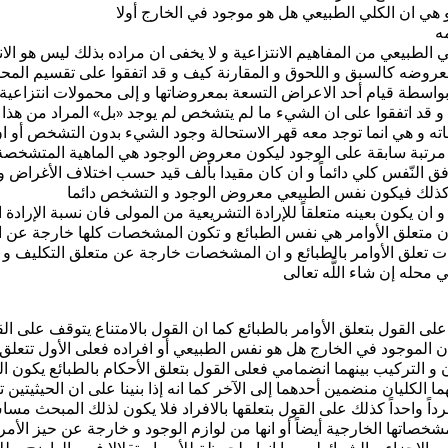
 هي ان الكلي الطبيعي هل هو موجود في الخارج أولا
ه
ي الطبيعي من المفاهيم الانتزاعية و لا يخفى ان مراده بذلك ليس هو ا
وضه كالسبق و اللحوق و المقارنة كيف و قد اتفقوا على تقسيم المحمول
واسطة قيام أحد الاعراض التسعة بمعروضاتها و إلى محمولات انتزاعية ا
تفقوا على ان الشي‏ء ما لم يتشخص لم يوجد «بل» المراد من هذا النزا
 و هي انما توجد معه قهر الاستحالة وجود الشي‏ء بدون التشخص أو ان
رتبة سابقة على الوجود ليكون معروض الوجود هي الماهية المتشخص
ي أفق النّفس كلي دائماً و ان كان مقيدا بألف قيد حسب اختلاف الأغراض 
ا كذلك‏ فيكون نفس الطبيعي معروض الوجود و التشخص دائما
 و ان يكون بعينه متعلقاً للإرادة التشريعية من المولى فان نسبة الإرادة ا
ك ان متعلق الأوامر هي نفس الطبائع و تكون المشخصات كلها خارجة عن ا
ثبات تعلق الأوامر بالطبائع و ان المشخصات خارجة عن متعلق التكليف 
حله إن شاء اللَّه تعالى‏
القول بتعلق الأوامر بالطبائع‏ كما ان القول بالامتناع يتوقف على القو
ن الموجود في الخارج هل هو نفس الطبيعي أو افراده فعلى الأول تتعلق ال
ديتان و التركيب بينهما انضمامي فعلى القول بتعلق الأحكام بالطبائع يكو
ما الكليان منضمين أحدهما إلى الآخر كما انه إذا بنينا على ان الحيثيتين 
 فرداً واحداً كذلك على القول بتعلقها بالافراد فلا يكون لذلك المبحث مسا
مشخصاتها الخارجية أيضاً أو انها من لوازم الوجود و خارجة عن حيز الأمر