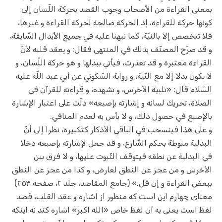
بمعنى القراءة من الأصحاب وجوب القصد بحركة اللّسان إلى
كونها حركة للقراءة، إذ الحركة صالحة لحركة القراءة و غيرها،
فلا تتخصص إلا بالنيّة، كما نبهنا عليه في جميع الأبدال السّابقة،
و قد صرّح المصنّف بذلك في المنتهى فقال: و يعقد قلبه لأنّ
القراءة معتبرة و قد تعذرت، فيأتي ببدلها و هو حركة اللّسان، و
لا يكون بدلا إلا مع النّية، و رواية السّكوني عن أبي عبد اللّه عليه
السّلام قال: «تلبية الأخرس، و تشهده، و قراءته للقرآن في
الصلاة، تحريك لسانه و إشارته بإصبعه» دلّت على اعتبار الإشارة
بالإصبع في حصول ذلك، و لا بأس به لعدم المنافي.
و على هذا فينسحب في الباقي الأذكار كتكبيرة، نظرا إلى أنّ
البدلية منوطة بحكم الشّارع، و قد جعل لإشارته بإصبعه دخلا
في البدلية عن نطقه فيتوقّف الثّبوت عليها، و لا فرق بين
الأخرس و من عجز عن النطق لعارض، و كذا من عجز عن النطق
ببعض القراءة و إن قل.» (جامع المقاصد، جلد ۲، صفحه ۲۵۴)
معنای چهارم این است که منظور از اشاره و عقد القلب، قصد
لفظ است یعنی به آن لفظ خاص «الله اکبر» اشاره کند نه اینکه