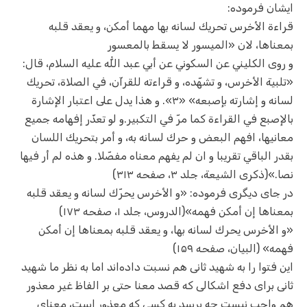
ایشان فرموده:
قراءة الأخرس تحريك لسانه بها مهما أمكن، و يعقد قلبه
بمعناها، لان «الميسور لا يسقط بالمعسور
و روى الكليني عن السكوني عن أبي عبد اللّٰه عليه السلام، قال:
«تلبية الأخرس، و تشهّده، و قراءته للقرآن، في الصلاة، تحريك
لسانه و إشارته بإصبعه» «۳». و هذا يدل على اعتبار الإشارة
بالإصبع في القراءة كما مرّ في التكبير.و لو تعذّر إفهامه جميع
معانيها، افهم البعض و حرك لسانه به، و أمر بتحريك اللسان
بقدر الباقي تقريبا و ان لم يفهم معناه مفصّلا. و هذه لم أر فيها
نصا.»(ذکری الشیعة، جلد ۳، صفحه ۳۱۳)
در جای دیگری فرموده: «و الأخرس يحرّك لسانه و يعقد قلبه
بمعناها إن أمكن فهمه»(الدروس، جلد ۱، صفحه ۱۷۳)
«و الأخرس يحرك لسانه بها، و يعقد قلبه بمعناها إن أمكن
فهمه» (البیان، صفحه ۱۵۹)
این فتوا را به شهید ثانی هم نسبت داده‌اند اما به نظر ما شهید
ثانی برای دفع اشکالی که قصد معنا حتی بر الفاظ غیر معذور
هم واجب نیست چه برسد به کسی که معذور است، معنای