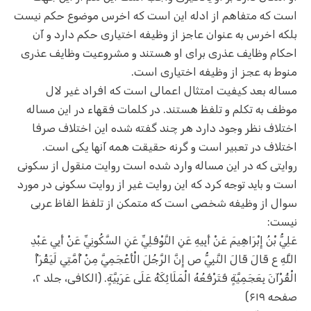
است که متفاهم از ادله این است که اخرس موضوع حکم نیست
بلکه اخرس به عنوان عاجز از وظیفه اختیاری حکم دارد و آن
احکام وظایف عذری برای او هستند و مشروعیت وظایف عذری
منوط به عجز از وظیفه اختیاری است.
مساله بعد کیفیت امتثال اعمالی است که افراد غیر لال
موظف به تکلم و تلفظ هستند. در کلمات فقهاء در این مساله
اختلاف نظر وجود دارد هر چند گفته شده این اختلاف صرفا
اختلاف در تعبیر است و گرنه حقیقت همه آنها یکی است.
روایتی که در این مساله وارد شده است روایت منقول از سکونی
است و باید توجه کرد که این روایت غیر از روایت سکونی در مورد
سوال از وظیفه شخصی است که متمکن از تلفظ الفاظ عربی
نیست:
عَلِيُّ بْنُ إِبْرَاهِيمَ عَنْ أَبِيهِ عَنِ النَّوْفَلِيِّ عَنِ السَّكُونِيِّ عَنْ أَبِي عَبْدِ
اللَّهِ ع قَالَ قَالَ النَّبِيُّ ص إِنَّ الرَّجُلَ الْأَعْجَمِيَّ مِنْ أُمَّتِي لَيَقْرَأُ
الْقُرْآنَ بِعَجَمِيَّةٍ فَتَرْفَعُهُ الْمَلَائِكَةُ عَلَى عَرَبِيَّةٍ. (الکافی، جلد ۲،
صفحه ۶۱۹)