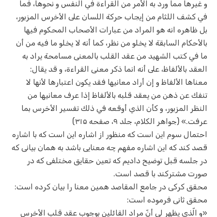
و غيرها مما ورد به الأمر من القراءة في النفس و نحوها، فما
في كشف اللثام من إيجاب حركة اللسان على الأخرس المزبور،
بل ظاهره انه هو المراد من عبارات الأصحاب المحكوم فيها
بالأحكام السابقة لا يخلو من نظر، كما أنه لا يخلو ما فيه من أن
ما في كتب الشهيد من عقد القلب بالمعنى مسامحة يراد به
العقد بالألفاظ، على أنه انما ذكر معنى القراءة، و قد يقال:
معناها الألفاظ و إن أراد معانيها فقد يكون اعتبارها لأنها لا
تنفك عن ذهن من يعقد قلبه بالألفاظ إذا عرف معانيها من
النظر المزبور، و كأن الذي أوقعه في ذلك تفسير الأخرس بما
عرفت.» (جواهر الکلام، جلد ۹، صفحه ۳۱۵)
احتمال سوم این است که منظور از اشاره این است که با اشاره
قصد کند که این اشاره مفهم چه معنایی باشد به همان بیانی که
در جلسه قبل توضیح دادیم که تعین حقایق مختلفی که در
صورت مشترکند با قصد است.
محقق کرکی در جامع المقاصد همین معنا را بیان کرده است:
محقق ثانی فرموده است:
«و الّذي يظهر لي أنّ مراد القائلين بوجوب عقد قلب الأخرس