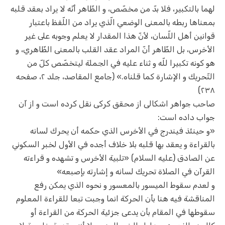
لهما بالتكبير، فلا بدّ من مخصّص، و الظّاهر أنّه لا يراد بعقد قلبه
بمعناها ربطه بالمعنى الوضعي الّذي يراد من اللّفظ باعتبار
قوانين أهل اللّسان، لأنّ هذا المقدار لا يعلم وجوبه على غير
الأخرس، بل الظّاهر أنّ المراد عقد القلب بالمعنى الظّاهري، و
هو كونه تكبيرا للّه و ثناء عليه في الجملة ليتخصّص كلّ من
التّحريك و الإشارة كما قلناه.» (جامع المقاصد، جلد ۲، صفحه
۲۳۸)
صاحب جواهر اشکالی از محقق کرکی نقل کرده است و از آن
جواب داده است:
«و حينئذ فيندرج في الأخرس الذي حكمه أن يحرك لسانه
بالقراءة و يعقد بها قلبه بلا خلاف أجده في الأول لخبر السكوني
عن الصادق (عليه السلام) «تلبية الأخرس و تشهده و قراءته
القرآن في الصلاة تحريك لسانه و إشارته بإصبعه»‌
و لعدم سقوط الميسور بالمعسور و نحوه الذي يمكن رفع
المناقشة فيه هنا بأن الحركة انما وجبت تبعا للقراءة المعلوم
سقوطها في المقام بأن يدعى جزئية الحركة من القراءة أو