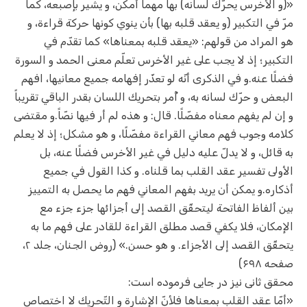
«(و الأخرس يحرّك لسانه) بها مهما أمكن، و يشير بإصبعه، كما
مرّ في التكبير (و يعقد قلبه بها) بأن ينوي كونها حركة قراءة، و
هو المراد من قولهم: «يعقد قلبه بمعناها» كما تقدّم في
التكبير؛ إذ لا يجب على غير الأخرس تعلّم معنى الحمد و السورة
فضلًا عنه.و في الذكرى أنّه لو تعذّر إفهامه جميع معانيها، افهم
البعض و حرّك لسانه به، و أُمر بتحريك اللسان بقدر الباقي تقريباً
و إن لم يفهم معناه مفصّلًا. قال: و هذه لم أر فيها نصّاً.و مقتضى
كلامه وجوب فهم معاني القراءة مفصّلًا، و هو مشكل؛ إذ لا يعلم
به قائل، و لا يدلّ عليه دليل في غير الأخرس فضلًا عنه، بل
الأولى تفسير عقد القلب بما قلناه. و كذا القول في جميع
أذكاره.و يمكن أن يريد بفهم المعاني فهم ما يحصل به التمييز
بين ألفاظ الفاتحة ليتحقّق القصد إلى أجزائها جزء جزء مع
الإمكان، فلا يكفي قصد مطلق القراءة للقادر على فهم ما به
يتحقّق القصد إلى الأجزاء. و هو حسن.» (روض الجنان، جلد ۲،
صفحه ۶۹۸)
محقق ثانی نیز در جایی فرموده است:
«أمّا عقد القلب بمعناها فلأنّ الإشارة و التّحريك لا اختصاص