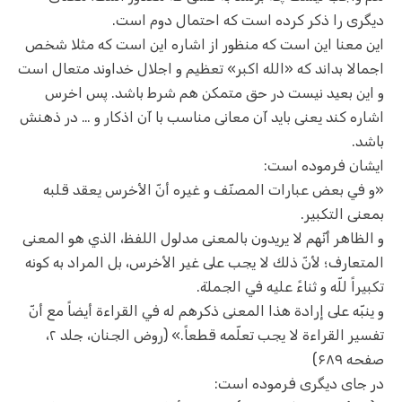
دیگری را ذکر کرده است که احتمال دوم است.
این معنا این است که منظور از اشاره این است که مثلا شخص
اجمالا بداند که «الله اکبر» تعظیم و اجلال خداوند متعال است
و این بعید نیست در حق متمکن هم شرط باشد. پس اخرس
اشاره کند یعنی باید آن معانی مناسب با آن اذکار و … در ذهنش
باشد.
ایشان فرموده است:
«و في بعض عبارات المصنّف و غيره أنّ الأخرس يعقد قلبه
بمعنى التكبير.
و الظاهر أنّهم لا يريدون بالمعنى مدلول اللفظ، الذي هو المعنى
المتعارف؛ لأنّ ذلك لا يجب على غير الأخرس، بل المراد به كونه
تكبيراً للّه و ثناءً عليه في الجملة.
و ينبّه على إرادة هذا المعنى ذكرهم له في القراءة أيضاً مع أنّ
تفسير القراءة لا يجب تعلّمه قطعاً.» (روض الجنان، جلد ۲،
صفحه ۶۸۹)
در جای دیگری فرموده است: