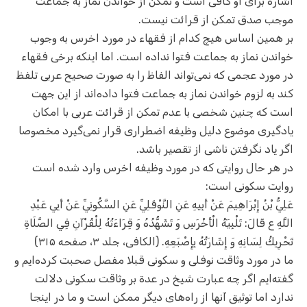
اشاره برای او کافی است و تمکن از خواندن نماز به جماعت
موجب صدق تمکن از قرائت نیست.
بر همین اساس هیچ کدام از فقهاء در مورد اخرس به وجوب
خواندن نماز به جماعت فتوا نداده است. اما اینکه برخی فقهاء
در مورد عجمی که نمی‌تواند الفاظ را به صورت صحیح عربی تلفظ
کند به لزوم خواندن نماز به جماعت فتوا داده‌اند از این جهت
است که چنین شخصی با عدم تمکن از قرائت عربی با امکان
یادگیری موضوع دلیل وظیفه اضطراری قرار نمی‌گیرد مخصوصا
اگر یاد نگرفتن ناشی از تقصیر باشد.
در هر حال روایتی که در مورد وظیفه اخرس وارد شده است
روایت سکونی است:
عَلِيُّ بْنُ إِبْرَاهِيمَ عَنْ أَبِيهِ عَنِ النَّوْفَلِيِّ عَنِ السَّكُونِيِّ عَنْ أَبِي عَبْدِ
اللَّهِ ع قَالَ: تَلْبِيَةُ الْأَخْرَسِ وَ تَشَهُّدُهُ وَ قِرَاءَتُهُ لِلْقُرْآنِ فِي الصَّلَاةِ
تَحْرِيكُ لِسَانِهِ وَ إِشَارَتُهُ بِإِصْبَعِهِ. (الکافی، جلد ۳، صفحه ۳۱۵)
ما در مورد وثاقت نوفلی و سکونی قبلا مفصل صحبت کرده‌ایم و
گفته‌ایم اگر چه عبارت شیخ در عدة بر وثاقت سکونی دلالت
ندارد اما توثیق آنها از راه‌های دیگر ممکن است و ما در اینجا