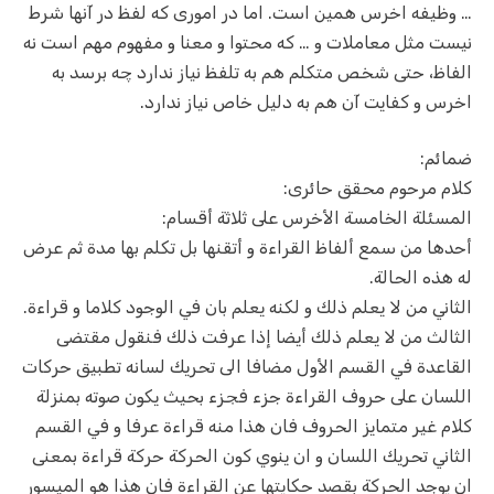
… وظیفه اخرس همین است. اما در اموری که لفظ در آنها شرط
نیست مثل معاملات و … که محتوا و معنا و مفهوم مهم است نه
الفاظ، حتی شخص متکلم هم به تلفظ نیاز ندارد چه برسد به
اخرس و کفایت آن هم به دلیل خاص نیاز ندارد.
ضمائم:
کلام مرحوم محقق حائری:
المسئلة الخامسة الأخرس على ثلاثة أقسام:
أحدها من سمع ألفاظ القراءة و أتقنها بل تكلم بها مدة ثم عرض
له هذه الحالة.
الثاني من لا يعلم ذلك و لكنه يعلم بان في الوجود كلاما و قراءة.
الثالث من لا يعلم ذلك أيضا إذا عرفت ذلك فنقول مقتضى
القاعدة في القسم الأول مضافا الى تحريك لسانه تطبيق حركات
اللسان على حروف القراءة جزء فجزء‌ بحيث يكون صوته بمنزلة
كلام غير متمايز الحروف فان هذا منه قراءة عرفا و في القسم
الثاني تحريك اللسان و ان ينوي كون الحركة حركة قراءة بمعنى
ان يوجد الحركة بقصد حكايتها عن القراءة فان هذا هو الميسور