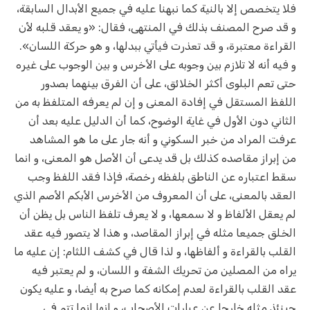
فلا يتخصص إلا بالنية كما نبهنا عليه في جميع الأبدال السابقة،
و قد صرح المصنف بذلك في المنتهى، فقال: «و يعقد قلبه لأن
القراءة معتبرة، و قد تعذرت فيأتي ببدلها، و هو حركة اللسان».
و فيه أنه لا تلازم بين وجوبه على الأخرس و بين الوجوب على غيره
حتى تعم البلوى أكثر الخلائق، على أن الفرق بينهما بصدور
اللفظ المستقل في إفادة المعنى و إن لم يعرفه المتلفظ به من
الثاني دون الأول في غاية الوضوح، كما أن الدليل عليه بعد أن
عرفت المراد من خبر السكوني و أنه جار على ما هو المشاهد
من إبراز مقاصده كذلك بل قد يدعى أن الأصل هو المعنى، و انما
سقط اعتباره عن الناطق بلفظه رخصة، فإذا فقد اللفظ وجب
العقد بالمعنى، على أن المعروف من الأخرس الأبكم الأصم الذي
لم يعقل الألفاظ و لا سمعها، و لا يعرف تلفظ الناس بل يظن أن
الخلق جميعا مثله في إبراز المقاصد، و هذا لا يتصور فيه عقد
القلب بالقراءة و ألفاظها، و لذا قال في كشف اللثام: إن عليه ما
يراه من المصلين من تحريك الشفة و اللسان، و لم يعتبر فيه
عقد القلب بالقراءة لعدم إمكانه كما صرح به أيضا، و عليه يكون
حينئذ مثله خارجا عن عبارات الأصحاب، و انها انما تتم في