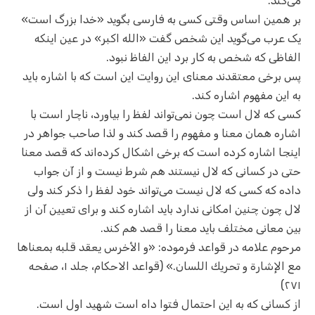
می‌کند.
بر همین اساس وقتی کسی به فارسی بگوید «خدا بزرگ است»
یک عرب می‌گوید این شخص گفت «الله اکبر» در عین اینکه
الفاظی که شخص به کار برد این الفاظ نبود.
پس برخی معتقدند معنای این روایت این است که با اشاره باید
به این مفهوم اشاره کند.
کسی که لال است چون نمی‌تواند لفظ را بیاورد، ناچار است با
اشاره همان معنا و مفهوم را قصد کند و لذا صاحب جواهر در
اینجا اشاره کرده است که برخی اشکال کرده‌اند که قصد معنا
حتی در کسانی که لال نیستند هم شرط نیست و از آن جواب
داده‌ که کسی که لال نیست می‌تواند خود لفظ را ذکر کند ولی
لال چون چنین امکانی ندارد باید اشاره کند و برای تعیین آن از
بین معانی مختلف باید معنا را قصد هم کند.
مرحوم علامه در قواعد فرموده: «و الأخرس يعقد قلبه بمعناها
مع الإشارة و تحريك اللسان.» (قواعد الاحکام، جلد ۱، صفحه
۲۷۱)
از کسانی که به این احتمال فتوا داه است شهید اول است.