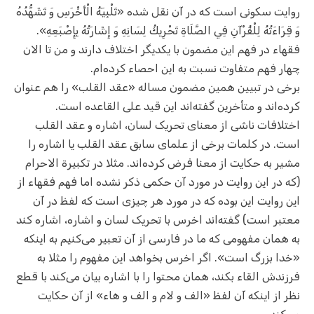
روایت سکونی است که در آن نقل شده «تَلْبِيَةُ الْأَخْرَسِ وَ تَشَهُّدُهُ
وَ قِرَاءَتُهُ لِلْقُرْآنِ فِي الصَّلَاةِ تَحْرِيكُ لِسَانِهِ وَ إِشَارَتُهُ بِإِصْبَعِهِ».
فقهاء در فهم این مضمون با یکدیگر اختلاف دارند و من تا الان
چهار فهم متفاوت نسبت به این احصاء کرده‌ام.
برخی در تبیین همین مضمون مساله «عقد القلب» را هم عنوان
کرده‌اند و متأخرین گفته‌اند این قید علی القاعده است.
اختلافات ناشی از معنای تحریک لسان، اشاره و عقد القلب
است. در کلمات برخی از علمای سابق عقد القلب یا اشاره را
مشیر به حکایت از معنا فرض کرده‌اند. مثلا در تکبیرة الاحرام
(که در این روایت در مورد آن حکمی ذکر نشده اما فهم فقهاء از
این روایت این بوده که در مورد هر چیزی است که لفظ در آن
معتبر است) گفته‌اند اخرس با تحریک لسان و اشاره، اشاره کند
به همان مفهومی که ما در فارسی از آن تعبیر می‌کنیم به اینکه
«خدا بزرگ است». اگر اخرس بخواهد این مفهوم را مثلا به
فرزندش القاء بکند، همان محتوا را با اشاره بیان می‌کند با قطع
نظر از اینکه آن لفظ «الف و لام و الف و هاء» از آن حکایت