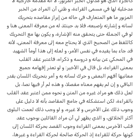
كالجزء الذي هو مدلول الخبر المزبور، لا أنه مقدمة خارجية لا
مدخلية لها في مسمى القراءة، و ظني أن المراد من الخبر
المزبور ما هو المتعارف في حاله من إبراز‌ مقاصده بتحريك
لسانه و إشارته بإصبعه، فلا بد حينئذ له من معرفة المعنى هنا و
لو في الجملة حتى يتحقق منه الإشارة، و يكون بها مع التحريك
كاللفظ من الصحيح الذي لا يحتاج معه إلى معرفة المعنى، لأنه
قد جاء بما يفيده في نفس الأمر، و لعله إلى هذا أومأ الشهيد
في المحكي عن بيانه و دروسه و ذكراه، فاعتبر عقد القلب
بمعنى القراءة، بل قال في الأخير: و لو تعذر إفهامه جميع
معانيها أفهم البعض و حرك لسانه به و أمر بتحريك اللسان بقدر
الباقي و إن لم يفهم معناه مفصلا، و هذه لم أر فيها نصا، بل
لعل ذلك هو مراد غيره من المتن و نحوه ممن اعتبر عقد القلب
بالقراءة، لكن استشكله في جامع المقاصد بأنه لا دليل على
وجوب ذلك على الأخرس و لا غيره، و لو وجب ذلك لعمت البلوى
أكثر الخلائق، و الذي يظهر لي أن مراد القائلين بوجوب عقد
قلب الأخرس بمعنى القراءة وجوب القصد بحركة اللسان إلى
كونها حركة للقراءة إذ الحركة صالحة لحركة القراءة و غيرها،