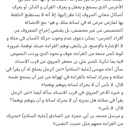
الأخرس الذي يسمع و يعقل و يعرف القرآن و الذكر، أو يعرف
أشكال معاني الحروف إذا نظر إليها، إلا أنه لا يستطيع التلفظ
بها لعارض عرض له في لسانه مثلا، و هو- مع اقتضائه
التخصيص من غير مخصص، بل يقتضي إخراج المعروف من
أفراد الخرس- يمكن دعوى عدم وجوب حركة اللسان في مثله و
لا الإشارة بالإصبع، بل يكتفى توهم القراءة حينئذ توهما، ضرورة
كونه كمن منعه من القراءة خوف و نحوه الذي وردت النصوص
فيه بما ذكرنا، كخبر علي بن جعفر المروي عن قرب الاسناد
سأل أخاه موسى (عليه السلام) «عن الرجل يصلح له أن يقرأ في
صلاته و يحرك لسانه بالقراءة في لهواته من غير أن يسمع نفسه
قال: لا بأس أن لا يحرك لسانه يتوهم توهما»‌
و‌ خبره الآخر المروي في قرب الاسناد سأله أيضا «عن الرجل
يقرأ في صلاته هل يجزيه أن لا يحرك لسانه و أن يتوهم توهما؟
قال: لا بأس»‌
و‌ مرسل محمد بن أبي حمزة عن الصادق (عليه السلام) «يجزيك
من القراءة معهم مثل حديث النفس»‌