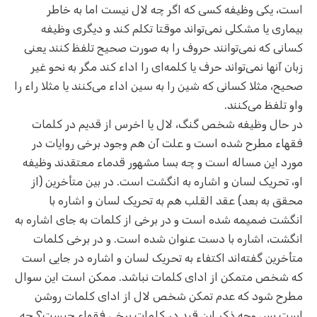
است، یکی وظیفه کسی که اگر چه لال نیست اما به خاطر
بیماری یا مشکلی نمی‌تواند موقتا تکلم کند و دیگری وظیفه
کسانی که نمی‌توانند حروف را به صورت صحیح تلفظ کنند یعنی
زبان آنها نمی‌تواند حرف یا کلمه‌ای را اداء کند مگر به نحو غیر
صحیح، مثلا کسانی که شین را به سین اداء می‌کنند یا مثلا راء را
واو تلفظ می‌کنند.
در حال وظیفه شخص گنگ، لال یا اخرس از قدیم در کلمات
فقهاء مطرح شده است و علت آن هم وجود برخی روایات در
مورد این مساله است و چه بسا مشهور قدماء معتقدند وظیفه
او، تحریک لسان و اشاره به انگشت است. در بین متأخرین (از
محقق به بعد) عقد القلب هم به تحریک لسان و اشاره با
انگشت ضمیمه شده است و در برخی از کلمات به جای اشاره به
انگشت، اشاره با دست عنوان شده است. و در برخی کلمات
متأخرین گفته‌اند اکتفاء به تحریک لسان و اشاره در جایی است
که شخص متمکن از ادای کلمات نباشد. ممکن است این سوال
مطرح شود که عدم تمکن شخص لال از ادای کلمات روشن
است پس وجه ذکر این قید در کلمات برخی فقهاء چیست؟ چه