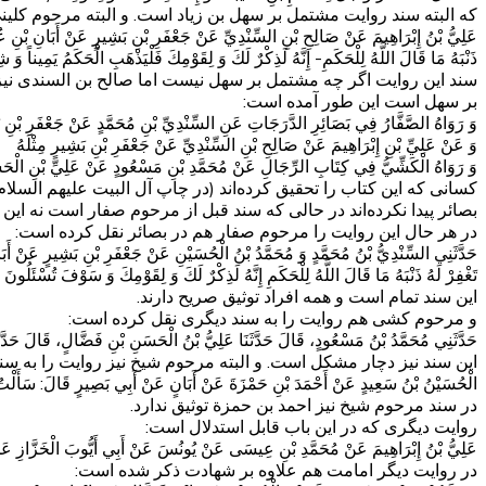
که البته سند روایت مشتمل بر سهل بن زیاد است. و البته مرحوم کلی
عَلِيُّ بْنُ إِبْرَاهِيمَ عَنْ صَالِحِ بْنِ السِّنْدِيِّ عَنْ جَعْفَرِ بْنِ بَشِيرٍ عَنْ أَبَانِ بْنِ عُثْم
ذَنْبَهُ‏ مَا قَالَ اللَّهُ لِلْحَكَمِ- إِنَّهُ‏ لَذِكْرٌ لَكَ‏ وَ لِقَوْمِكَ‏ فَلْيَذْهَبِ الْحَكَمُ يَمِيناً وَ شِ
سند این روایت اگر چه مشتمل بر سهل نیست اما صالح بن السندی نیز 
بر سهل است این طور آمده است:
وَ رَوَاهُ الصَّفَّارُ فِي بَصَائِرِ الدَّرَجَاتِ عَنِ السِّنْدِيِّ بْنِ مُحَمَّدٍ عَنْ جَعْفَرِ بْنِ ب
وَ عَنْ عَلِيِّ بْنِ إِبْرَاهِيمَ عَنْ صَالِحِ بْنِ السِّنْدِيِّ عَنْ جَعْفَرِ بْنِ بَشِيرٍ مِثْلَهُ
وَ رَوَاهُ الْكَشِّيُّ فِي كِتَابِ الرِّجَالِ عَنْ مُحَمَّدِ بْنِ مَسْعُودٍ عَنْ عَلِيِّ بْنِ الْحَس
کسانی که این کتاب را تحقیق کرده‌اند (در چاپ آل البیت علیهم السلا
بصائر پیدا نکرده‌اند در حالی که سند قبل از مرحوم صفار است نه این 
در هر حال این روایت را مرحوم صفار هم در بصائر نقل کرده است:
حَدَّثَنِي السِّنْدِيُّ بْنُ مُحَمَّدٍ وَ مُحَمَّدُ بْنُ الْحُسَيْنِ عَنْ جَعْفَرِ بْنِ بَشِيرٍ عَنْ أَبَان
تَغْفِرْ لَهُ ذَنْبَهُ مَا قَالَ اللَّهُ لِلْحَكَمِ‏ إِنَّهُ لَذِكْرٌ لَكَ‏ وَ لِقَوْمِكَ وَ سَوْفَ تُسْئَلُونَ
این سند تمام است و همه افراد توثیق صریح دارند.
و مرحوم کشی هم روایت را به سند دیگری نقل کرده است:
حَدَّثَنِي مُحَمَّدُ بْنُ مَسْعُودٍ، قَالَ حَدَّثَنَا عَلِيُّ بْنُ الْحَسَنِ بْنِ فَضَّالٍ، قَالَ 
این سند نیز دچار مشکل است. و البته مرحوم شیخ نیز روایت را به س
الْحُسَيْنُ بْنُ سَعِيدٍ عَنْ أَحْمَدَ بْنِ حَمْزَةَ عَنْ أَبَانٍ عَنْ أَبِي بَصِيرٍ قَالَ: سَأَلْتُ أَبَا ج
در سند مرحوم شیخ نیز احمد بن حمزة توثیق ندارد.
روایت دیگری که در این باب قابل استدلال است:
عَلِيُّ بْنُ إِبْرَاهِيمَ عَنْ مُحَمَّدِ بْنِ عِيسَى عَنْ يُونُسَ عَنْ أَبِي أَيُّوبَ الْخَزَّازِ عَن‏ مُح
در روایت دیگر امامت هم علاوه بر شهادت ذکر شده است: