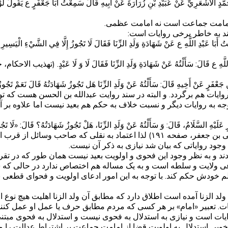
دٍ الْأَشْعَرِيِّ عَنْ عُبَيْدِ بْنِ زُرَارَةَ عَنْ أَبِيهِ قَالَ سَمِعْتُ أَبَا جَعْفَرٍ ع يَقُولُ‏ لَوْ 
 امامت جماعت است نه امامت عظمی.
ند به خاطر برخی روایات است:
دِ اللَّهِ ع عَنْ شَهَادَةِ وَلَدِ الزِّنَا فَقَالَ لَا تَجُوزُ إِلَّا فِي الشَّيْ‏ءِ الْيَسِيرِ إِذَا
قَالَ: سَأَلْتُهُ عَنْ شَهَادَةِ وَلَدِ الزِّنَا فَقَالَ لَا وَ لَا عَبْدٍ. (تهذیب الاحکام، جلد ۶، صفحه
عْفَرٍ عَنْ أَخِيهِ‏ قَالَ: سَأَلْتُهُ عَنْ وَلَدِ الزِّنَا هَل‏ تَجُوزُ شَهَادَتُهُ قَالَ نَعَمْ‏ تَجُوزُ شَ
ت هم برگردد. و البته در سند روایت عبدالله بن الحسن هست که توثیق ن
 به روایات دیگر و نسبت خلاف به حکم هم بعید نیست اما علاوه بر آن
 عَلَيْهِ السَّلَامُ، قَالَ: وَ سَأَلْتُهُ عَنْ وَلَدِ الزِّنَا، هَلْ تَجُوزُ شَهَادَتُهُ‏؟ قَالَ: «لَا
د ذکر کرده‌اند نمی‌توان اعتماد کرد.
جود روایاتی که بیان شد نیازی به ذکر آن نیست.
 و به نظر وجود این فحوی و اولویت بعید نیست همان طور که در تقری
ی ولایت و سلطه است و به یک مساله هم اختصاص ندارد در حالی که
علم خودش حکم کند. با توجه به این امور ادعای اولویت و فحوای قط
د الزنا آمده است اطلاق دارد که مطابق آن ولد الزنا اهلیت هیچ نوع
 تعبیر «امام» بر هر کسی که مردم مطابق حرف یا عمل او عمل کنند صدق
ت است و نیازی به استدلال به فحوی نیست و استدلال به فحوی مبت
ویی استدلال به اولویت قضا از امامت جماعت بر اشتراط عدالت را 