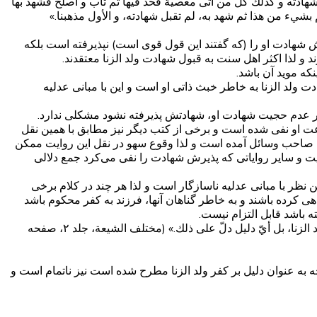
بل شهادته و كذلك كل من أتى معصية فحد فيها ثم تاب و أصلح فشهد بها
شي‌ء من هذا ثم شهد به، لم تقبل شهادته، و الأول مذهبنا.»
رش شهادت او را (که گفتند این قول قوی است) نپذیرفته است بلکه
و لذا اکثر اهل سنت به قبول شهادت ولد الزنا معتقدند.
ه موید آن باشد.
ت ولد الزنا به خاطر خبث ذاتی او است و این با مبانی عدلیه
 در عدم حجیت شهادت او، شهادتش پذیرفته نشود مشکلی ندارد.
عت او نفی شده است و برخی از کتب دیگر نیز مطابق با همین نقل
ل صاحب وسائل آمده است و لذا وقوع سهو در نقل این روایت ممکن
وایت و سایر روایاتی که پذیرش شهادت را نفی می‌کرد جمع دلالی
 نظر با مبانی عدلیه ناسازگار است و لذا هر چند در کلام برخی
 کرده باشند و به خاطر گناهان آنها، فرزند به کفر محکوم باشد
ه باشد قابل التزام نیست.
در کلام برخی مثل ابن ادریس بر کفر ولد الزنا اجماع ادعا کرده است و مرحوم علامه در رد او فرموده است: «و أي إجماع حصل على كفر ولد الزنا، بل أيّ دليل دلّ على ذلك.» (مختلف الشیعة، جلد ۲، صفحه
 عنوان دلیل بر کفر ولد الزنا مطرح شده است نیز ناتمام است و