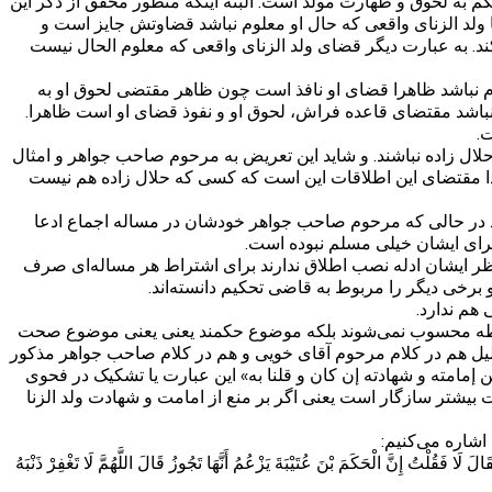
به لحوق و طهارت مولد است. البته اینکه منظور محقق از ذکر این
ا ولد الزنای واقعی که حال او معلوم نباشد قضاوتش جایز است و
کند. به عبارت دیگر قضای ولد الزنای واقعی که معلوم الحال نیست
علوم نباشد ظاهرا قضای او نافذ است چون ظاهر مقتضی لحوق او به
م نباشد مقتضای قاعده فراش، لحوق او و نفوذ قضای او است ظاهرا.
.
ال زاده نباشند. و شاید این تعریض به مرحوم صاحب جواهر و امثال
 مقتضای این اطلاقات این است که کسی که حلال زاده هم نیست
اند در حالی که مرحوم صاحب جواهر خودشان در مساله اجماع ادعا
برای ایشان خیلی مسلم نبوده است.
 ایشان ادله نصب اطلاق ندارند برای اشتراط هر مساله‌ای صرف
 برخی دیگر را مربوط به قاضی تحکیم دانسته‌اند.
هم ندارد.
لطه محسوب نمی‌شوند بلکه موضوع حکمند یعنی یعنی موضوع صحت
لیل هم در کلام مرحوم آقای خویی و هم در کلام صاحب جواهر مذکور
إمامته و شهادته إن كان و قلنا به» این عبارت یا تشکیک در فحوی
ت بیشتر سازگار است یعنی اگر بر منع از امامت و شهادت ولد الزنا
اشاره می‌کنیم:
 فَقُلْتُ إِنَّ الْحَكَمَ بْنَ عُتَيْبَةَ يَزْعُمُ أَنَّهَا تَجُوزُ قَالَ اللَّهُمَّ لَا تَغْفِرْ ذَنْبَهُ