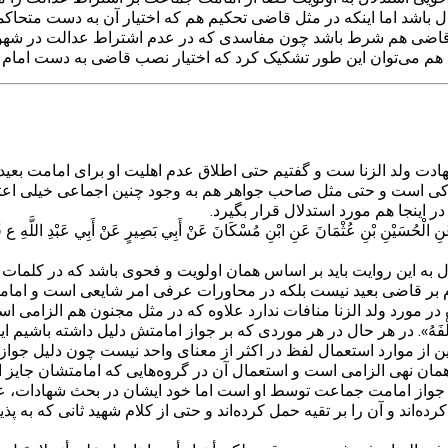
عادل باشد اما اینکه در مثل قاضی تحکیم هم که اختیار آن به دست م
ر قاضی هم شرط باشد چون مفاسدی که در عدم اشتراط عدالت در شه
هم می‌توان این طور تشکیک کرد که اختیار نصب قاضی به دست امام 
هادت ولد الزنا ست و گفتیم حتی اطلاق عدم اهلیت او برای امامت بع
کی است و حتی مثل صاحب جواهر هم به وجود چنین اجماعی خیلی اعتنا
اینجا هم مورد استدلال قرار بگیرد.
َنِ الْحُسَيْنِ بْنِ عُثْمَانَ عَنِ ابْنِ مُسْكَانَ عَنْ أَبِي بَصِيرٍ عَنْ أَبِي عَبْدِ اللَّهِ ع ق
 به این روایت باید بر اساس همان اولویت و فحوی باشد که در کلمات 
م بر قاضی بعید نیست بلکه در محاورات عرفی امر شایعی است و ام
آن در مورد ولد الزنا منافات ندارد علاوه که در مثل مجنون هم الزامی
لصَّلَاةُ خَلْفَهُ». در هر حال در هر موردی که بر جواز امامتش دلیل داشت
 از موارد استعمال لفظ در اکثر از معنای واحد نیست چون دلیل جواز ام
همان نهی الزامی است و استعمال آن در گروه‌هایی که امامتشان جایز 
جواز امامت جماعت توسط او است اما خود ایشان در بحث شهادات، عدم 
رده‌اند و آن را بر تقیه حمل کرده‌اند و حتی از کلام شهید ثانی که 