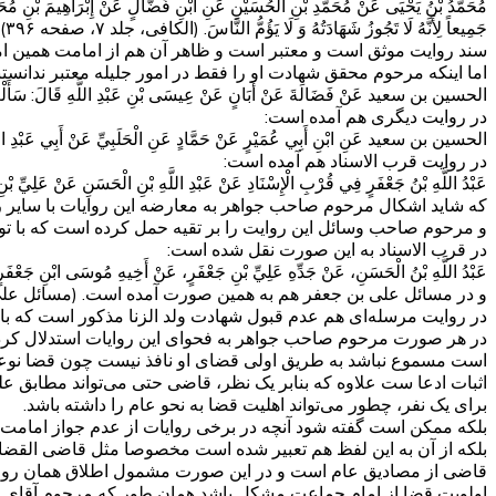
مُحَمَّدُ بْنُ يَحْيَى عَنْ مُحَمَّدِ بْنِ الْحُسَيْنِ عَنِ ابْنِ فَضَّالٍ عَنْ إِبْرَاهِيمَ بْنِ مُحَمَّ
جَمِيعاً لِأَنَّهُ لَا تَجُوزُ شَهَادَتُهُ وَ لَا يَؤُمُّ النَّاسَ. (الکافی، جلد ۷، صفحه ۳۹۶)
سند روایت موثق است و معتبر است و ظاهر آن هم از امامت همین
اما اینکه مرحوم محقق شهادت او را فقط در امور جلیله معتبر ندانست
الحسین بن سعید عَنْ فَضَالَةَ عَنْ أَبَانٍ عَنْ عِيسَى بْنِ عَبْدِ اللَّهِ قَالَ: سَأَلْتُ أَبَا عَبْ
در روایت دیگری هم آمده است:
الحسین بن سعید عَنِ ابْنِ أَبِي عُمَيْرٍ عَنْ حَمَّادٍ عَنِ الْحَلَبِيِّ عَنْ أَبِي عَبْدِ اللَّهِ ع 
در روایت قرب الاسناد هم آمده است:
عَبْدُ اللَّهِ بْنُ جَعْفَرٍ فِي قُرْبِ الْإِسْنَادِ عَنْ عَبْدِ اللَّهِ بْنِ الْحَسَنِ عَنْ عَلِيِّ بْنِ جَ
که شاید اشکال مرحوم صاحب جواهر به معارضه این روایات با سایر روایا
و مرحوم صاحب وسائل این روایت را بر تقیه حمل کرده است که با توجه
در قرب الاسناد به این صورت نقل شده است:
عَبْدُ اللَّهِ بْنُ الْحَسَنِ، عَنْ جَدِّهِ عَلِيِّ بْنِ جَعْفَرٍ، عَنْ أَخِيهِ مُوسَى ابْنِ جَعْفَرٍ
و در مسائل علی بن جعفر هم به همین صورت آمده است. (مسائل علی بن جعفر، صفحه ۱۹۱) لذا اعتماد به نقلی که صاحب وسائل از قرب الاسنا
در روایت مرسله‌ای هم عدم قبول شهادت ولد الزنا مذکور است که با و
در هر صورت مرحوم صاحب جواهر به فحوای این روایات استدلال کردند
است مسموع نباشد به طریق اولی قضای او نافذ نیست چون قضا نوع
اثبات ادعا ست علاوه که بنابر یک نظر، قاضی حتی می‌تواند مطابق 
برای یک نفر، چطور می‌تواند اهلیت قضا به نحو عام را داشته باشد.
بلکه ممکن است گفته شود آنچه در برخی روایات از عدم جواز امامت ول
بلکه از آن به این لفظ هم تعبیر شده است مخصوصا مثل قاضی القضات.
قاضی از مصادیق عام است و در این صورت مشمول اطلاق همان روایا
اولویت قضا از امام جماعت مشکل باشد همان طور که مرحوم آقای خ