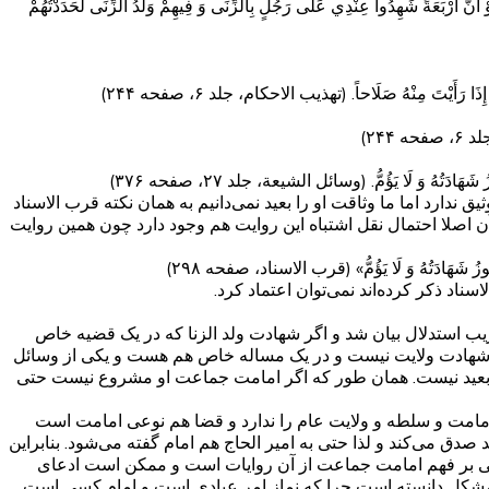
أَنَّ أَرْبَعَةً شَهِدُوا عِنْدِي عَلَى رَجُلٍ بِالزِّنَى وَ فِيهِمْ‏ وَلَدُ الزِّنَى لَحَدَدْتُهُمْ
 رَأَيْتَ مِنْهُ صَلَاحاً. (تهذیب الاحکام، جلد ۶، صفحه ۲۴۴)
 ۲۴۴)
هَادَتُهُ‏ وَ لَا يَؤُمُّ. (وسائل الشیعة، جلد ۲۷، صفحه ۳۷۶)
دارد اما ما وثاقت او را بعید نمی‌دانیم به همان نکته قرب الاسناد
 اصلا احتمال نقل اشتباه این روایت هم وجود دارد چون همین روایت
 تَجُوزُ شَهَادَتُهُ وَ لَا يَؤُمُّ» (قرب الاسناد، صفحه ۲۹۸)
ب استدلال بیان شد و اگر شهادت ولد الزنا که در یک قضیه خاص
 شهادت ولایت نیست و در یک مساله خاص هم هست و یکی از وسائل
عی بعید نیست. همان طور که اگر امامت جماعت او مشروع نیست حتی
 امامت و سلطه و ولایت عام را ندارد و قضا هم نوعی امامت است
 می‌کند و لذا حتی به امیر الحاج هم امام گفته می‌شود. بنابراین
نی بر فهم امامت جماعت از آن روایات است و ممکن است ادعای
مشکل دانسته است چرا که نماز امر عبادی است و امام کسی است