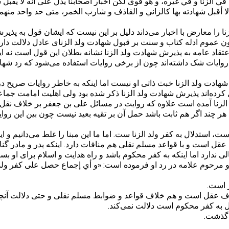
 في الزنا‌ و في غيره، و هو قوى لكن أخبار أصحابنا يدل على أنه لا يق
 أقبل شهادته بها كالزاني و القاذف و شارب الخمر، متى حد واحد منهم ب
ا را معارض با اخبار می‌داند دلیل بر این نیست که ایشان قول به پذی
 عموم ادله کتاب و سنت بر قبول شهادت ولد الزنای عادل دلالت دارند 
د عامه به پذیرش شهادت ولد الزنا نشانه بطلان این قول است نه اینک
 روایات شک داشته‌اند چون از برخی روایات استفاده می‌شود که رد شهاد
شهادت ولد الزنا خبث ذاتی او نیست اما اینکه به خاطر روایات صریح
 کرده‌اند پذیرش شهادت ولد الزنا ذکر شده بود ولی اهلیت امامت جما
الزنا آمده است علاوه که روایت در مسائل علی بن جعفر بر خلاف نق
یم هر چند اگر هم ثابت باشد حمل آن بر تقیه بعید نیست چون بین این ر
ستدلال به کفر ولد الزنا ست. اما ما این مبنا را غلط می‌دانیم و این
 است و با قواعد مسلم نقلی هم منافات دارد. اینکه پدر و مادر گناهی
 ندارد اما اینکه به کفر محکوم باشد و راه هدایت و اسلام برای او بست
ر است.
عقل است و هم خلاف قواعد و ضوابط مسلم نقلی و حتی دلالت آنچه به
فعل به کفر محکوم است دلالت نمی‌کند.
 گذشت.