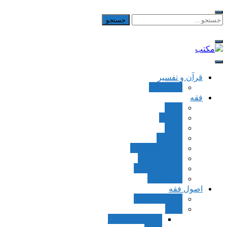
Skip
to
جستجو
برای:
content
مکتب
یادداشت‌های رضا اسکندری
قرآن و تفسیر
بطن قرآن
فقه
اجاره
قصاص
قضاء
شهادات
تصحیح معاملات
قسمت اموال
مسائل پزشکی
فقه العقود
اصول فقه
مقدمات اصول
اوامر
ماده و صیغه امر