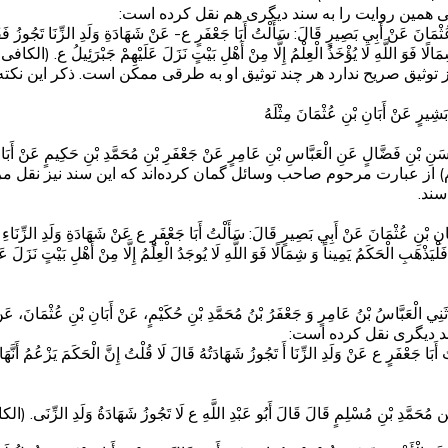
نی همین روایت را به سند دیگری هم نقل کرده است:
َانَ عَنْ أَبِي بَصِيرٍ قَالَ: سَأَلْتُ أَبَا جَعْفَرٍ ع- عَنْ شَهَادَةِ وَلَدِ الزِّنَا تَجُوزُ فَقَالَ لَا
مَالًا فَوَ اللَّهِ لَا يُؤْخَذُ الْعِلْمُ إِلَّا مِنْ أَهْلِ بَيْتٍ نَزَلَ عَلَيْهِمْ جَبْرَئِيلُ ع. (الکافی، جلد ۱، 
توثیق صریح ندارد هر چند توثیق او به طرقی ممکن است. ذکر این نکت
َشِيرٍ عَنْ أَبَانِ بْنِ عُثْمَانَ مِثْلَهُ
َنِ بْنِ فَضَّالٍ عَنِ الْعَبَّاسِ بْنِ عَامِرٍ عَنْ جَعْفَرِ بْنِ مُحَمَّدِ بْنِ حَكِيمٍ عَنْ أَبَانِ
م) از عبارت مرحوم صاحب وسائل گمان کرده‌اند که این سند نیز نقل مرح
سند.
ِ بْنِ عُثْمَانَ عَنْ أَبِي بَصِيرٍ قَالَ: سَأَلْتُ أَبَا جَعْفَرٍ ع عَنْ شَهَادَةِ وَلَدِ الزِّنَاءِ تَجُوز
‏ فَلْيَذْهَبِ الْحَكَمُ يَمِيناً وَ شِمَالًا فَوَ اللَّهِ لَا يُوجَدُ الْعِلْمُ إِلَّا مِنْ‏ أَهْلِ بَيْتٍ نَزَل
حَدَّثَنِي الْعَبَّاسُ بْنُ عَامِرٍ وَ جَعْفَرُ بْنُ مُحَمَّدِ بْنِ حُكَيْمٍ، عَنْ أَبَانِ بْنِ عُث
ند دیگری نقل کرده است:
َعْفَرٍ ع عَنْ وَلَدِ الزِّنَا أَ تَجُوزُ شَهَادَتُهُ قَالَ لَا قُلْتُ إِنَّ الْحَكَمَ يَزْعُمُ أَنَّهَا تَجُو
َمَّدِ بْنِ مُسْلِمٍ قَالَ قَالَ أَبُو عَبْدِ اللَّهِ ع‏ لَا تَجُوزُ شَهَادَةُ وَلَدِ الزِّنَى. (الکافی، جل