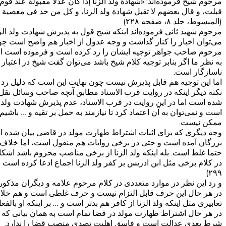
مرحوم شیخ فرموده‌اند: «شهادة ولد الزنا إذا كان عدلا مقبولة عند قوم
قبلت، و قال بعضهم لا تقبل شهادة ولد الزنا، و كل من حد في معصية لا
(المبسوط، جلد ۸، صفحه ۲۲۸)
مرحوم شهید ثانی فرموده‌اند اینکه شیخ قول به پذیرش شهادت ولد الزن
می‌توان اخبار را کنار گذاشت و وجه عدول از اخبار هم واضح است چون
مرحوم صاحب جواهر توجیه ایشان را رد کرده است و فرموده است اعتقا
به نظر ما اگر بنابر توجیه کلام شیخ باشد می‌توان گفت شیخ در اعتبار
ناسازگار است.
اما این توجیه هم قابل پذیرش نیست چون نهایت این است که دلیل رد 
نکته دیگر اینکه در روایت قرب الاسناد مطابق آنچه صاحب وسائل نقل
شده است اما در این روایت در قرب الاسناد، عدم پذیرش شهادت ولد 
است و نمی‌توان به آن اعتماد کرد تا نیازمند به حمل بر تقیه و … باش
ممکن نیست.
وجه دیگری که برای اثبات اشتراط طهارت مولد در قاضی بیان شده است، ا
بزرگان آمده است و حتی در برخی روایات هم منقول است، اما خلاف عقل
حتما غلط است. بله اینکه ولد الزنا از برخی مناصب محروم باشد اشکالی
۲۹۹)
و رد این نظر در موارد متعددی در کلام مرحوم علامه و دیگران مذکو
در هر حال این حرف قابل التزام نیست و حرف غلطی است و هم خلاف 
تعابیری مثل اینکه ولد الزنا از کافر هم بدتر است و … بر اینکه او بال
در هر حال اشتراط طهارت مولد در قضا تمام است به همان بیانی که
شرط بعدی عدالت است و فاسق اهلیت تصدی منصب قضا را ندارد.