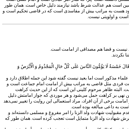
تحاکمین است هم عدالت شرط باشد نیازمند دلیل خاص است. همان طور
ود هست به مراتب بیش از مفاسدی است که در قاضی تحکیم است و
است و اولویتی نیست.
ید نیست و قضا هم مصداقی از امامت است.
 نکردند.
َالَ خَمْسَةٌ لَا يَؤُمُّونَ النَّاسَ عَلَى كُلِّ حَالٍ الْمَجْذُومُ وَ الْأَبْرَصُ وَ
علماء مذکور است اما بعید نیست گفته شود این جمله اطلاق دارد و
امت فردی مثل قاضی به مراتب بیش از امامت امام جماعت است و
 است. البته ظاهر مرحوم کلینی این است که از این حدیث کراهت
ه باشیم این نهی بر کراهت حمل می‌شود و هر موردی که جواز امامتش دلیل
امت برخی از آن افراد، مراد استعمالی این روایت را تغییر نمی‌دهد
است به داعی مبالغه بوده است.
مقبولیت شهادت ولد الزنا را امر مفروغ و مسلمی دانسته‌اند و
به پذیرش شهادت ولد الزنا متمایل است تعجب کرده است. همان طور که