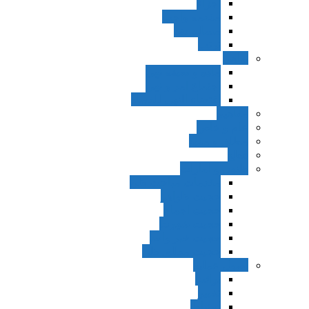
اجزاء
مقدمه واجب
مساله ضد
ترتب
نواهی
ماده و صیغه نهی
اجتماع امر و نهی
اقتضاء النهی للفساد
مفاهیم
عام و خاص
مطلق و مقید
قطع
ظنون و امارات
مقدمات مباحث ظن
حجیت ظواهر
حجیت اجماع
حجیت شهرت
حجیت خبر واحد
حجیت مطلق ظن
اصول عملیه
برائت
تخییر
احتیاط