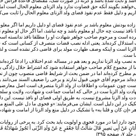
اشد و ثابت شده باشد و گرنه در صورت شک، مقتضای قاعده فراش حکم 
خواهند بگویند آنکه حق قضاوت ندارد ولد الزنای معلوم الحال است ام
اریم و دلیل فقط عدم نفوذ قضای ولد الزنای معلوم الحال را ثابت می‌
م زاده بودنش معلوم باشد بر عدم نفوذ قضای او دلیل داریم اما اگر م
ا نافذ نیست چه حال او معلوم باشد و چه نباشد، اما اگر حال او معلو
ده است و مرحوم صاحب جواهر شهادت او را مطلقا نافذ ندانسته است
استدلال کرده‌اند. یعنی ادله نصب قضات منصرف از کسانی است که حل
زنا است و اینکه وصف طهارت مولد برای قاضی ذکر نشده است و لذا
ا ست.
نصب ولد الزنا نداریم و بعد هم در مساله عدم اختلاف را ادعا کرده‌
ه بسا از مجموع کلام صاحب جواهر استفاده شود که اشتراط حلال زادگی 
 مطرح کرده‌اند اما در ضمن بحث از شرایط قاضی منصوب چون از نظر
‌اند مرحوم آقای خویی قبول ندارند و برخی را ضعیف السند می‌دانند و
ست چون عمومات و اطلاقات از ولد الزنا منصرف است اصل معارضی 
ادت ولد الزنا ست در حالی که امامت جماعت و شهادت، ولایت و س
ت ولد الزنا مشروع نیست، به طریق اولی قضای او نافذ نیست. این د
 در این دلیل است. ایشان می‌فرمایند: «و فحوى ما دل على المنع من 
«إن كان و قلنا به» با تشکیک در دلیل منع ولد الزنا از امامت و شهاد
د دارد اما در مورد فحوی و اولویت باید بحث کرد. به برخی از روایات 
نٍ عَنْ أَبِي بَصِيرٍ قَالَ سَأَلْتُ أَبَا جَعْفَرٍ ع عَنْ وَلَدِ الزِّنَى أَ تَجُوزُ شَهَادَتُهُ فَقَالَ لَا
صفحه ۳۹۵)