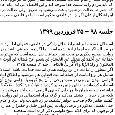
که باید مردم را به سمت خدا متوجه کند و این اقتضاء می‌کند امام 
که اشتراط عدالت در شهود باعث نمی‌شود به طریق اولی عدالت د
این اشکال ایشان اگر چه در قاضی تحکیم است اما در قاضی منصوب 
جلسه ۹۸ – ۲۵ فروردین ۱۳۹۹
استدلال عمده ما بر اشتراط حلال زادگی در قاضی، فحوای ادله رد ش
در مساله اگر چه اجماع ادعا شده است اما اگر هم اجماعی باشد مدر
روایت صحیح دیگری در بحث نماز جماعت نقل شده است که می‌تواند در 
جَمَاعَةٌ عَنْ أَحْمَدَ بْنِ مُحَمَّدٍ عَنِ الْحُسَيْنِ بْنِ سَعِيدٍ عَنْ فَضَالَةَ بْنِ أَيُّوبَ ع
الْمَجْنُونُ وَ وَلَدُ الزِّنَا وَ الْأَعْرَابِيُّ‌ (الکافی، جلد ۳، صفحه ۳۷۵)
اگر منظور از امامت در این روایت همان امامت جماعت باشد، استدلال
شامل هر نوع امامت از جمله امامت قضایی هم می‌شود و اطلاق اما
الزامی نبودن این نهی در مورد برخی از آن پنج گروه با الزامی بودن 
استفاده کرده‌اند و لذا این چنین تعبیر کرده‌اند: «بَابُ مَنْ تُكْرَهُ ا
نداشته باشد به همان ظاهر دلیل که نهی الزامی است اخذ می‌شود و این
بلکه مراد جدی را کشف می‌کند و گرنه مراد استعمالی در این روایت 
گفتیم ظاهر کلام صاحب جواهر تشکیک در رد شهادت ولد الزنا و عدم 
حتی تفصیل مذکور در برخی روایات (بین امور جلیل و حقیر) را هم رد ک
از توجیهی که برای کلام شیخ طوسی ذکر کرده است متعجبند.