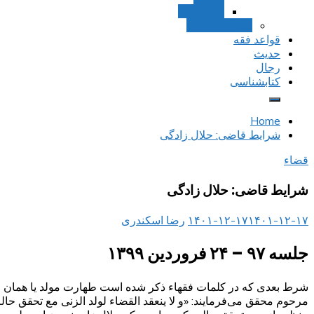
استصحاب
تعادل و تراجیح
قواعد فقه
حدیث
رجال
کتابشناسی
Home
شرایط قاضی: حلال زادگی
قضاء
شرایط قاضی: حلال زادگی
۱۴۰۱-۱۲-۱۷
۱۴۰۱-۱۲-۱۷
رضا اسکندری
جلسه ۹۷ – ۲۴ فروردین ۱۳۹۹
شرط بعدی که در کلمات فقهاء ذکر شده است طهارت مولد یا همان حل
مرحوم محقق می‌فرمایند: «و لا ينعقد القضاء لولد الزنى مع تحقق حاله كما لا 