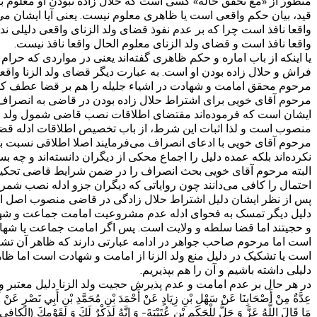
منظور از «مع تحقق حاله» کسی است که حلال زاده نبودن او معلوم ب
قید، بیان حکم واقعی است یا ظاهری معلوم نیست. یعنی آیا ایشان می‌
واقعا نافذ است چرا که بر عدم نفوذ قضای ولد الزنای واقعی دلیلی ند
واقعا نافذ است و قضای ولد الزنای معلوم الحال واقعا نافذ نیست.
یا اینکه از باب اماره و حکم ظاهری گفته‌اند یعنی در مواردی که حرا
فراش و حلال زاده بودن او است. به عبارت دیگر قضای ولد الزنا واقع
مرحوم محقق امامت و شهادت در اشیاء جلیله را هم بر قضا عطف کر
مرحوم آقای خویی برای اشتراط حلال زاده بودن در قاضی به انصراف 
ایشان است که فرموده‌اند مقتضای اطلاقات نصب قاضی شمول ولد ال
منصوب است و لذا اثبات این شرط، از باب تخصیص اطلاقات ادله قض
مرحوم آقای خویی با ادعای انصراف می‌فرمایند اصلا اطلاقی نسبت به 
نکرده‌اند بلکه عمده دلیل را اجماع محکی از دیگران دانسته‌اند و چ
البته مرحوم آقای خویی بحث انصراف را در ضمن شرایط قاضی تحکیم
احتمال را کافی می‌دانند چون روایاتی که دیگران جزو ادله نصب شمرده
پس از نظر ایشان دلیل اشتراط حلال زادگی در قاضی منصوب اصل ا
دلیل دیگر تمسک به فحوای ادله عدم مشروعیت امامت جماعت و شه
و حجیتند اما قضا سلطه و ولایت است. پس اگر امامت جماعت یا شهاد
است اما مرحوم صاحب جواهر در ادامه عبارتی دارند که ظاهر آن تشکیک
است یا تشکیک در دلیل منع ولد الزنا از امامت و شهادت است اما ظاهر 
دلیلی داشته باشیم و آن را هم بپذیریم.
در هر حال بر عدم امامت و عدم پذیرش حجیت ولد الزنا دلیل معتبر وجو
عِدَّةٌ مِنْ أَصْحَابِنَا عَنْ سَهْلِ بْنِ زِيَادٍ عَنْ أَحْمَدَ بْنِ مُحَمَّدِ بْنِ أَبِي نَصْرٍ عَنْ أَبَا
مَا قَالَ اللَّهُ عَزَّ وَ جَلَّ لِلْحَكَمِ بْنِ عُتَيْبَةَ- وَ إِنَّهُ لَذِكْرٌ لَكَ وَ لِقَوْمِكَ‌ (الکافی، جلد ۷، 