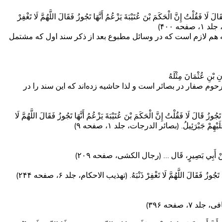
 فَقُلْتُ إِنَّ الْحَكَمَ بْنَ عُتَيْبَةَ يَزْعُمُ أَنَّهَا تَجُوزُ فَقَالَ اللَّهُمَّ لَا تَغْفِرْ
صفحه ۴۰۰)
ه هم لازم است که در وسائل مطبوع بعد از ذکر سند اول که مشتمل
 بْنِ عُثْمَانَ مِثْلَهُ
وم صفار در بصائر است و لذا حاشیه زده‌اند که این سند را در
ُ قَالَ لَا فَقُلْتُ إِنَّ الْحَكَمَ بْنَ عُتَيْبَةَ يَزْعُمُ أَنَّهَا تَجُوزُ فَقَالَ اللَّهُمَّ لَا
َ عَلَيْهِمْ جَبْرَئِيلُ. (بصائر الدرجات، جلد ۱، صفحه ۹)
ْمَانَ، عَنْ أَبِي بَصِيرٍ، قَال‏ … (رجال الکشی، صفحه ۲۰۹)
زُ فَقَالَ اللَّهُمَّ لَا تَغْفِرْ ذَنْبَهُ‏. (تهذیب الاحکام، جلد ۶، صفحه ۲۴۴)
د ۷، صفحه ۳۹۶)