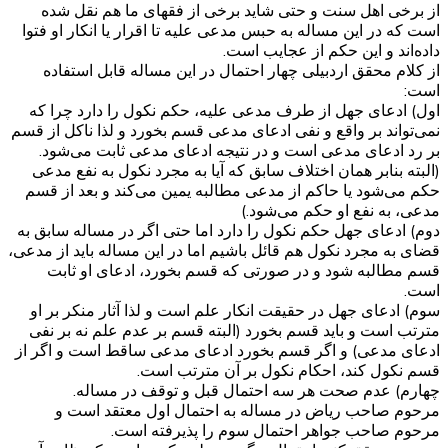
از برخی اهل سنت و حتی شاید برخی از فقهای ما هم نقل شده
است که در این مساله به حبس مدعی علیه تا اقرار یا انکار او فتوا
داده‌اند و این حکم از عجایب است.
از کلام محقق اردبیلی چهار احتمال در این مساله قابل استفاده
است:
اول) ادعای جهل از طرف مدعی علیه، حکم نکول را دارد چرا که
نمی‌تواند بر واقع و نفی ادعای مدعی قسم بخورد و لذا ناکل از قسم
بر رد ادعای مدعی است و در نتیجه ادعای مدعی ثابت می‌شود.
(البته بنابر همان اختلاف سابق که آیا به مجرد نکول به نفع مدعی
حکم می‌شود یا حاکم از مدعی مطالبه یمین می‌کند و بعد از قسم
مدعی، به نفع او حکم می‌شود.)
دوم) ادعای جهل حکم نکول را دارد اما حتی اگر در مساله سابق به
قضای به مجرد نکول هم قائل باشیم اما در این مساله باید از مدعی،
قسم مطالبه شود و در صورتی که قسم بخورد، ادعای او ثابت
است.
سوم) ادعای جهل در حقیقت انکار علم است و لذا آثار منکر بر او
مترتب است و باید قسم بخورد (البته قسم بر عدم علم نه بر نفی
ادعای مدعی) و اگر قسم بخورد ادعای مدعی ساقط است و اگر از
قسم نکول کند، احکام نکول بر آن مترتب است.
چهارم) عدم صحت هر سه احتمال قبل و توقف در مساله.
مرحوم صاحب ریاض در مساله به احتمال اول معتقد است و
مرحوم صاحب جواهر احتمال سوم را پذیرفته است.