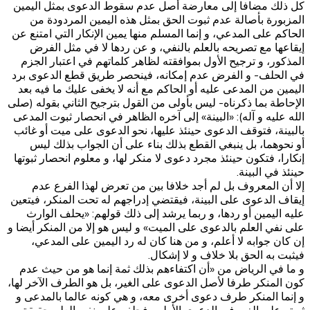
كل ذلك مضافا إلى معارضة أصل عدم سقوط الدعوى بمثل اليمين
المزبورة بأصالة عدم ثبوت الحق بمثل هذه اليمين المردودة من
الحاكم على المدعي، و إنما المسلم منها يمين الإنكار التي امتنع عن
إيقاعها مع تصريحه بالعلم بالنفي، و عن ردها لا في مثل الفرض
المذكور، و ترجيح الأول بموافقته لظاهر كلماتهم في اعتبار الجزم
في الحلف- و الفرض عدم إمكانه، فينحصر طريق قطع الدعوى برد
اليمين من المدعى عليه أو الحاكم مع‌ أنه لا يخفى عليك ما فيه بعد
الإحاطة بما ذكرناه- ليس بأولى من القول بترجيح الثاني ب‍قوله (صلى
الله عليه و آله): «البينة»‌ إلى آخره الظاهر في انحصار ثبوت المدعى
بالبينة، فتوقف الدعوى حينئذ عليها، نحو الدعوى على ميت أو غائب
أو نحوهما، بل ينبغي القطع بذلك بناء على أن الجواب بذلك ليس
إنكارا، فتكون حينئذ مجرد دعوى لا منكر لها، و معلوم انحصار ثبوتها
حينئذ في البينة.
إلا أن المعروف بل لم أجد خلافا بين من تعرض لهذا الفرع عدم
إيقاف الدعوى على البينة، فيقتضي إدراجهم له تحت المنكر، فيتعين
عليه اليمين أو ردها، و ربما يرشد إلى ذلك قولهم: «يحلف الوارث
على نفي العلم بالدعوى على الميت» و ليس هو إلا من المنكر أيضا و
إن كان جوابه لا أعلم، و من هنا كان له رد اليمين على المدعي،
فيثبت به الحق بلا خلاف و لا إشكال.
و ما في الرياض من «أن اكتفاءهم بذلك ثمة إنما هو من حيث عدم
كون المنكر طرفا لأصل الدعوى على الغير، بل هو الطرف الآخر لها،
و إنما المنكر طرف دعوى أخرى معه، و هي كونه عالما بالمدعى و
ثبوته على الغير في الدعوى الأولى، فحلفه على نفي العلم حقيقة