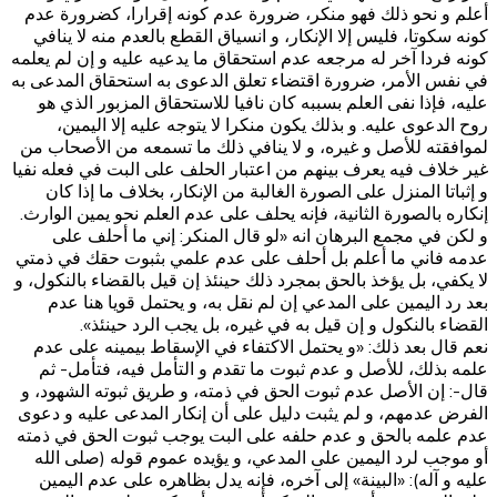
أعلم و نحو ذلك فهو منكر، ضرورة عدم كونه إقرارا، كضرورة عدم
كونه سكوتا، فليس إلا الإنكار، و انسياق القطع بالعدم منه لا ينافي
كونه فردا آخر له مرجعه عدم استحقاق ما يدعيه عليه و إن لم يعلمه
في نفس الأمر، ضرورة اقتضاء تعلق الدعوى به استحقاق المدعى به
عليه، فإذا نفى العلم بسببه كان نافيا للاستحقاق المزبور الذي هو
روح الدعوى عليه. و بذلك يكون منكرا لا يتوجه عليه إلا اليمين،
لموافقته للأصل و غيره، و لا ينافي ذلك ما تسمعه من الأصحاب من
غير خلاف فيه يعرف بينهم من اعتبار الحلف على البت في فعله نفيا
و إثباتا المنزل على الصورة الغالبة من الإنكار، بخلاف ما إذا كان
إنكاره بالصورة الثانية، فإنه يحلف على عدم العلم نحو يمين الوارث.
و لكن في مجمع البرهان انه «لو قال المنكر: إني ما أحلف على
عدمه فاني ما أعلم بل أحلف على عدم علمي بثبوت حقك في ذمتي
لا يكفي، بل يؤخذ بالحق بمجرد ذلك حينئذ إن قيل بالقضاء بالنكول، و
بعد رد اليمين على المدعي إن لم نقل به، و يحتمل قويا هنا عدم
القضاء بالنكول و إن قيل به في غيره، بل يجب الرد حينئذ».
نعم قال بعد ذلك: «و يحتمل الاكتفاء في الإسقاط بيمينه على عدم
علمه بذلك، للأصل و عدم ثبوت ما تقدم و التأمل فيه، فتأمل- ثم
قال-: إن الأصل عدم ثبوت الحق في ذمته، و طريق ثبوته الشهود، و
الفرض عدمهم، و لم يثبت دليل على أن إنكار المدعى عليه و دعوى
عدم علمه بالحق و عدم حلفه على البت يوجب ثبوت الحق في ذمته
أو موجب لرد اليمين على المدعي، و يؤيده عموم‌ قوله (صلى الله
عليه و آله): «البينة»‌ إلى آخره، فإنه يدل بظاهره على عدم اليمين