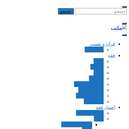
Skip
to
جستجو
برای:
content
مکتب
یادداشت‌های رضا اسکندری
قرآن و تفسیر
بطن قرآن
فقه
اجاره
قصاص
قضاء
شهادات
تصحیح معاملات
قسمت اموال
مسائل پزشکی
فقه العقود
اصول فقه
مقدمات اصول
اوامر
ماده و صیغه امر