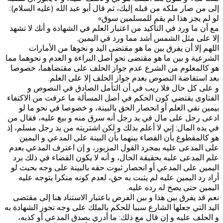
إلى من صار ملكه من قبله إليك، ثم قال أبو عبد الله (عليه السلام):
لو لم يجز هذا لم يقم للمسلمين سوق»‌
مع أن ما ورد في التأكيد من اعتبار العلم في الشهادة و أنك لا تشهد
إلا على مثل الشمس أشد مما ورد في اليمين.
اللهم إلا أن يفرق بين ما هو مقتضى اليد و نحوها من الأمارات
الشرعية و بين ما هو مقتضى نحو أصل البراءة و العدم و نحوهما مما
هو كالمعلوم من الشرع عدم جواز الحلف على مقتضاهما، خصوصا
بعد‌ استفاضة النصوص بعدم جواز الحلف إلا على العلم.
و على كل حال فلا ريب في أن التأمل الصادق في النصوص و
الفتاوى يقتضي كون الحكم في أصل المسألة ما عرفت من الاكتفاء
بيمين نفي العلم أو انحصار الحق بالبينة، و خصوصا في نحو ما لو
ادعى رجل على مال في يد رجل أنه سرق منه و بيع عليه، فقال من
في يده المال: إني لا أعلم بذلك و لكن اشتريته من يد رجل مسلم، إذ
هو كالمقطوع بأن القضاء بينهما بأن البينة على المدعي و اليمين
على المدعى عليه بمجرد القول المزبور، و إن اعترف المدعي بعدم
علم المدعى عليه بحقيقة الحال، و أنه لا يكون القضاء في ذلك برد
اليمين على المدعي أو انحصار ثبوت حقه بالبينة على وجه بحيث لو
أراد رد اليمين عليه لم يثبت به حق، لعدم كونه منكرا يتوجه عليه
اليمين حتى يصح له رده عليه.
نعم قد يفرق بين هذا و بين الفرض باعتبار الاستناد هنا إلى مقتضى
اليد التي جعلها الشارع سببا للحكم بالملك على وجه تجوز الشهادة به
و الحلف عليه و إن قال مع ذلك: ما أدري بصدق المدعي أو كذبه،