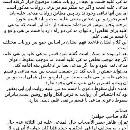
مدعی علیه هست و آنچه در روایات متعدد موضوع قرار گرفته است
مدعی علیه است و اگر چه منکر هم در برخی روایات مذکور است
اما بین آنها تنافی وجود ندارد. پس مطابق روایات مدعی علیه باید
قسم بخورد و این شخص مدعی علیه است و باید قسم بخورد.
مرحله پنجم: سپس فرموده‌اند مستفاد از ادله این است که مدعی
علیه برای تخلص از دعوای مدعی دو راه دارد یا قسم بر نفی واقع و
یا قسم بر نفی علم.
این کلام ایشان قاعدتا فهم ایشان بر اساس جمع بین روایات مختلف
است.
بعد فرموده‌اند ممکن است گفته شود قسم مدعی علیه بر نفی علم،
اگر چه موجب تخلص مدعی علیه است اما موجب سقوط دعوای
مدعی نمی‌شود و لذا اگر مدعی بعدا بر ادعایش بینه اقامه کند،
می‌تواند حقش را ثابت کند. در حقیقت نسبت بین بینه مدعی و قسم
مدعی علیه بر نفی علم، نسبت بین اماره و اصل عملی است و بین
آن بینه و قسم بر نفی علم، تنافی وجود ندارد.
عمده دلیل سقوط دعوی با قسم مدعی علیه روایت ابن ابی یعفور
بود که اختصاص آن روایت به فرض انکار واقع روشن است. بنابراین
سقوط دعوای مدعی با قسم بر نفی علم، دلیلی ندارد.
ضمائم:
کلام صاحب جواهر؛
ثم إن ظاهر حصر الأصحاب حال المدعى عليه في الثلاثة عدم حال
آخر رابع مخالف لها في الحكم و حينئذ فإذا كان جوابه لا أدري و لا