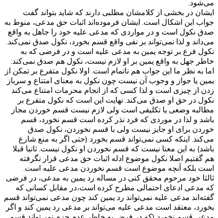
می‌شود.
ایشان در بخشی از کلامشان مطلبی دارند که شاید بتواند گفت
جواب این اشکال است. ایشان فرموده‌اند اثبات حق مدعی، منوط به
صدق نکول است و در مواردی که مدعی علیه خود را جاهل به واقع
می‌داند و لذا نمی‌تواند بر نفی واقع قسم بخورد، نکول صدق نمی‌کند.
نکول فرع بر توجه یمین به مدعی علیه است و در فرضی که به
خاطر جهل به واقع یمین بر او لازم نیست، نکول هم صدق نمی‌کند.
اما به نظر ما این جواب هم ناتمام است. اولا نکول متفرع بر تمکن از
یمین یا جواز و وجوب آن نیست چون نکول به معنای امتناع و سرباز
زدن از چیزی است و لذا کسی که از انجام محرمات امتناع می‌کند
نکول در حق او صدق می‌کند. نهایت این است که نکول متفرع بر
مطالبه وضعی یا تکلیفی است ولی لازم نیست قسم خوردن مجاز
باشد و لذا در موردی که فرد نذر کرده است قسم نخورد، قسم
خوردن برای او جایز نیست ولی با قسم نخوردن، نکول صدق
می‌کند. اینکه کسی نمی‌تواند قسم بخورد (حتی اگر به منع شارع
باشد) به این معنا نیست که قسم نخوردن او نکول نیست. ثانیا قبلا
هم گفتیم اصلا نکول موضوع ادله اثبات حق مدعی قرار نگرفته
است بلکه آنچه موضوع است قسم نخوردن مدعی علیه است.
ثالثا خود مرحوم محقق کنی در مساله رد یمین به مدعی، در فرضی
که مدعی ادعای احتمالی مطرح کرده است،در مقابل کسانی که
گفته‌اند مدعی علیه نمی‌تواند رد یمین کند چون مدعی نمی‌تواند قسم
بخورد، معتقد است مدعی علیه می‌تواند بر مدعی رد یمین کند و اگر
مدعی قسم نخورد (که در فرض به خاطر عدم جزم نمی‌تواند قسم