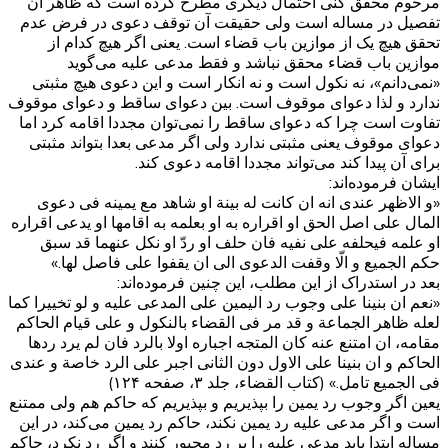
مرحوم محقق کنی احتمال دیگری مطرح کرده است که ظاهر آن
تفصیل در مساله است ولی حقیقت آن توقف دعوی در فرض عدم
تحقق هیچ یک از موازین باب قضاء است. یعنی اگر هیچ کدام از
موازین باب قضاء محقق نباشد و فقط مدعی علیه می‌گوید
«نمی‌دانم»، نه نکول است و نه انکار است و این دعوی هیچ مثبتی
ندارد و لذا دعوای موقوف است. بین دعوای ساقط و دعوای موقوف
تفاوت است چرا که دعوای ساقط را نمی‌توان مجددا اقامه کرد اما
دعوای موقوف یعنی مثبتی ندارد ولی اگر مدعی بعدا بتواند مثبتی
برای آن پیدا کند می‌تواند مجددا اقامه دعوی کند.
ایشان فرموده‌اند:
«و الاظهر عندی انه ان کانت له بینة او شاهد مع یمینه فی دعوی
المال علی اصل الحق او اقراره به او بعلمه به اقامها او یدعی اقراره
او علمه فیحلفه علی نفیه فان حلف او ردّ او نکل عنهما قد سبق
حکم الجمیع و الّا وقفت الدعوی الی ان یقفوا علی فاصل لها.»
بعد در استدراک از این مطلب، این چنین فرموده‌اند:
«نعم ان بنینا علی وجوب رد الیمین علی المدعی علیه و لو تخییرا کما
لعله ظاهر الجماعة و قد مر فی القضاء بالنکول و علی قیام الحاکم
مقامه، ان امتنع عنه کان المتجه اجباره اولا بالرد فان لم یرد ردها
الحاکم و ان بنینا علی الاول دون الثانی اجبر علی الرد خاصة و عندی
فی الجمیع تامل.» (کتاب القضاء، جلد ۳، صفحه ۱۲۴)
یعین اگر وجوب رد یمین را بپذیریم و بپذیریم که حاکم هم ولی ممتنع
است و اگر مدعی علیه رد یمین نکند، حاکم رد یمین می‌کند، در این
مساله ابتدا باید مدعی علیه را بر رد مجبور کنند و اگر رد نکرد، حاکم