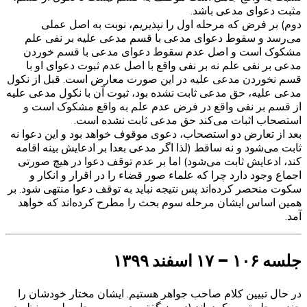
مثبت دعوای مدعی باشد.
دوم) بر فرض که مرحله اول را نپذیریم، نوبت به اصل عملی
می‌رسد و سقوط دعوای مدعی با قسم مدعی علیه بر نفی علم
مشکوک است و اصل عدم سقوط دعوای مدعی با قسم خوردن
مدعی بر نفی علم نه بر نفی واقع با اصل عدم ثبوت دعوای او با
قسم نخوردن مدعی علیه در این صورت معارض است. قبل از نکول
مدعی علیه، حق مدعی ثابت نشده بود، ثبوت آن با نکول مدعی علیه
از قسم بر نفی واقع در فرض عدم علم به واقع مشکوک است و
استصحاب اثبات می‌کند حق مدعی ثابت نشده است.
بعد از تعارض دو استصحاب، دعوی موقوف خواهد بود و این دعوا نه
ثابت می‌شود و نه ساقط (لذا اگر مدعی بعدا بر ادعایش بینه اقامه
کند، ادعایش ثابت می‌شود) اما بر عدم توقف دعوا در هیچ صورتی
اجماع وجود دارد چرا که علماء صور قضاء را در اقرار و انکار و
سکوت منحصر کرده‌اند پس نتیجه نباید به توقف دعوا منتهی شود. بر
همین اساس ایشان مرحله سوم بحث را مطرح کرده‌اند که خواهد
آمد.
جلسه ۱۰۶ – ۱۷ اسفند ۱۳۹۹
در حال تبیین کلام صاحب جواهر هستیم. ایشان مختار خودشان را
چند مرحله تبیین کرده‌اند (دیروز گفتیم در سه مرحله ولی به نظر در