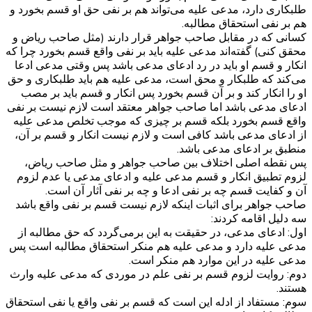
طلبکاری دارد، مدعی علیه می‌تواند هم بر نفی حق او قسم بخورد و
هم بر نفی استحقاق مطالبه.
کسانی که در مقابل صاحب جواهر قرار دارند (مثل صاحب ریاض و
محقق کنی) گفته‌اند مدعی علیه باید بر نفی واقع قسم بخورد چرا که
انکار و قسم او باید در رد ادعای مدعی باشد پس وقتی مدعی ادعا
می‌کند که طلبکار و محق است، مدعی علیه هم باید طلبکاری و حق
او را انکار کند و بر آن قسم بخورد پس انکار و قسم باید بر مصب
ادعای مدعی باشد اما صاحب جواهر معتقد است لازم نیست بر نفی
واقع قسم بخورد بلکه قسم بر چیزی که موجب تخلص مدعی علیه
از ادعای مدعی باشد کافی است و لازم نیست انکار و قسم بر آن،
منطبق بر ادعای مدعی باشد.
پس نقطه اصلی اختلاف بین صاحب جواهر و مثل صاحب ریاض،
لزوم تطبیق انکار و قسم مدعی علیه و ادعای مدعی یا عدم لزوم
آن و کفایت قسم چه بر نفی ادعا و چه بر نفی آثار آن است.
صاحب جواهر برای اثبات اینکه لازم نیست قسم بر نفی واقع باشد
سه دلیل اقامه کردند:
اول: ادعای مدعی، در حقیقت به این برمی‌گردد که حق مطالبه از
مدعی علیه دارد و مدعی علیه هم منکر استحقاق مطالبه است پس
مدعی علیه در این موارد هم منکر است.
دوم: روایت لزوم قسم بر نفی علم در موردی که مدعی علیه وارث
هستند.
سوم: مستفاد از ادله این است که قسم بر نفی واقع یا نفی استحقاق