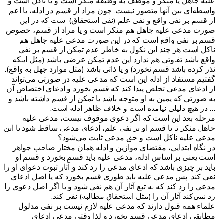
علیه جاهل یا منکر و موظف به وظیفه منکر است و یا ناکل است و
واسطه‌ای بین آنها متصور نیست. چون مراد از قسم در ادله، یا اعم
از قسم بر نفی واقع و نفی علم (نفی استحقاق) است که در این
صورت مدعی علیه جاهل هم منکر است و یا مراد از قسم، خصوص
قسم بر نفی واقع است که در این صورت مدعی علیه جاهل هم
ناکل است هر چند این نکول به خاطر عدم تمکن از قسم بر نفی
واقع باشد تفاوتی هم ندارد این عدم تمکن عرضی باشد (مثل اینکه
نذر کرده باشد قسم نخورد) و یا ذاتی باشد (مثل موارد جهل به واقع).
گفتیم مستفاد از ادله این است که مدعی علیه در صورتی می‌تواند
از ادعای مدعی تخلص پیدا کند که قسم بخورد و ادعای اختصاص آن
به صورتی که یمین به او متوجه باشد یا تمکن از قسم داشته باشد و
… در هیچ دلیلی نیامده است و خلاف ظاهر ادله است.
مرحله بعد این است که اگر دعوی موقوف نیست، مدعی علیه
جاهل منکر تا با قسم او بر نفی علم، ادعای مدعی ساقط شود یا این
مدعی علیه ناکل است و حق مدعی ثابت می‌شود؟
در نگاه ابتدایی، مقتضای موازین و ادله همان مختار صاحب جواهر
است یعنی بر اساس ادله، مدعی علیه باید قسم بخورد و قسم او
باید بر چیزی باشد که ادعای مدعی را رد کند و آثار ثبوت دعوای او را
نفی کند. پس مدعی علیه باید طوری قسم بخورد که یا اصل ادعای
مدعی را رد کند که به تبع آثار آن هم نفی شود و یا اگر اصل دعوی را
رد نمی‌کند آثار آن را (مثل استحقاق مطالبه) نفی کند.
علماء همه قبول دارند که مدعی علیه لازم نیست بر نفی مدلول
مطابقی ادعای مدعی قسم بخورد و لذا وقتی مدعی ادعای