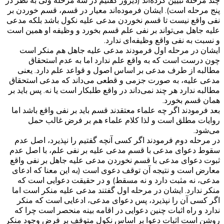
پنج مرحله است). ایشان فرموده‌اند معیار در قسم، قسم خوردن بر
نفی واقع نیست تا قسم نخوردن مدعی علیه نکول باشد بلکه مدعی
علیه جاهل می‌تواند بر نفی علم قسم بخورد و وظیفه او همین است
و نسبت به نفی واقع وظیفه‌ای ندارد.
ایشان در مرحله اول فرمودند مدعی علیه جاهل هم منکر است
چون درست است که به واقع علم ندارد اما به عدم استحقاق
مطالبه از طرف مدعی بر اساس اصول و قواعد علم دارد. یعنی
مدعی علیه، به صورت جزمی و قطعی می‌داند که مدعی استحقاق
مطالبه ندارد هر چند نمی‌داند در واقع طلبکار است یا نه. پس باید بر
همان قسم بخورد.
بعد فرمودند اگر چه علماء معتقدند قسم باید بر نفی واقع باشد اما
روایات مطلق است و لذا کلام علماء هم بر فرض غالب حمل
می‌شود.
در مرحله دوم فرمودند اگر کسی آنچه گفتیم را نپذیرد، اصل عدم
سقوط دعوای مدعی با قسم مدعی علیه بر نفی علم، با اصل عدم
ثبوت دعوای مدعی با قسم نخوردن مدعی علیه جاهل بر نفی واقع
معارض است و نتیجه آن توقف دعوی است (به این معنا که ادعای
مدعی، نه مثبت دارد و نه مسقط) و در حقیقت دعوایی است که
منکر ندارد. ایشان در مرحله اول گفتند مدعی علیه منکر است اما
اگر کسی آن را نپذیرد، پس دعوای مدعی، ادعایی است که منکر
ندارد و راه اثبات چنین دعوایی در اقامه بینه منحصر است چرا که
روشن است اثبات دعوا بر اساس نکول متوقف بر فرض وجود منکر