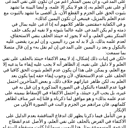
على المدعي، و أن يمين المنكر أعم من أن تكون على نفي المدعى
أو على‌ نفي العلم به، إذ هو لا ينكر إلا علمه، و أيضا البينة ما تشهد
بثبوت الحق على الجزم و القطع الآن، بل أقصى ما تشهد بالثبوت مع
عدم العلم بالمزيل، فينبغي أن تكون اليمين كذلك».
و في الكفاية «مقتضى ظاهر كلامهم أنه إذا ادعى عليه بمال في
ذمته و لم يكن المدعى عليه عالما بثبوته و لا نفيه لم يكف حلف
المنكر بنفي العلم، و أنه لا يجوز له حينئذ الحلف بنفي الاستحقاق،
لعدم علمه بذلك، بل لا بد له من رد اليمين، و إن لم يرد يقضى عليه
بالنكول و بعد رد اليمين على المدعي إن لم نقل به» و إن قال متصلا
بما سمعت:
«لكن في إثبات ذلك إشكال، إذ لا يبعد الاكتفاء حينئذ بالحلف على نفي
العلم و لا دليل على نفيه، إذ الظاهر أنه لا يجب عليه إيفاء ما يدعيه إلا
مع العلم، و يمكن على هذا أن يكون عدم العلم بثبوت الحق كافيا في
الحلف على عدم الاستحقاق، لأن وجوب إيفاء حقه إنما يكون بعد
العلم به، لكن ظاهر عباراتهم خلاف ذلك، و بعض المتأخرين احتمل
قويا عدم القضاء بالنكول في الصورة المذكورة و إن قيل به في
غيره، بل يجب الرد حينئذ، و احتمل الاكتفاء في الإسقاط بيمينه على
عدم علمه بذلك» و هو موافق لما ذكرناه و قلنا إنه غير مناف لظاهر
كلماتهم، فان مرادهم من الجزم و البت في الصورة الأولى من
الإنكار.
و من التأمل فيما ذكرنا يظهر لك اندفاع المناقشة بعدم الدليل على
الاكتفاء في الفرض بالحلف على نفي العلم، و الأصل عدم انقطاع
الدعوى المسموعة بمثل هذا اليمين، سيما إذا كانت مسقطة للبينة لو