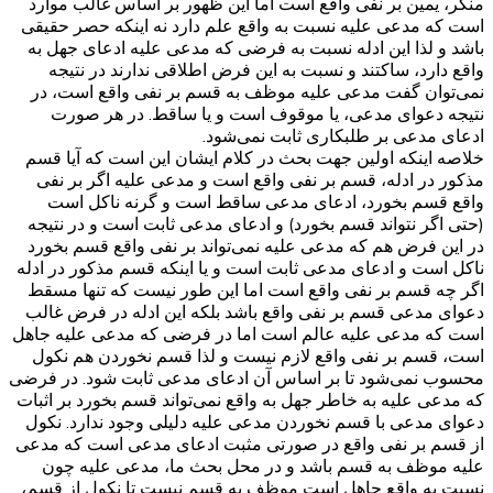
منکر، یمین بر نفی واقع است اما این ظهور بر اساس غالب موارد
است که مدعی علیه نسبت به واقع علم دارد نه اینکه حصر حقیقی
باشد و لذا این ادله نسبت به فرضی که مدعی علیه ادعای جهل به
واقع دارد، ساکتند و نسبت به این فرض اطلاقی ندارند در نتیجه
نمی‌توان گفت مدعی علیه موظف به قسم بر نفی واقع است، در
نتیجه دعوای مدعی، یا موقوف است و یا ساقط. در هر صورت
ادعای مدعی بر طلبکاری ثابت نمی‌شود.
خلاصه اینکه اولین جهت بحث در کلام ایشان این است که آیا قسم
مذکور در ادله، قسم بر نفی واقع است و مدعی علیه اگر بر نفی
واقع قسم بخورد، ادعای مدعی ساقط است و گرنه ناکل است
(حتی اگر نتواند قسم بخورد) و ادعای مدعی ثابت است و در نتیجه
در این فرض هم که مدعی علیه نمی‌تواند بر نفی واقع قسم بخورد
ناکل است و ادعای مدعی ثابت است و یا اینکه قسم مذکور در ادله
اگر چه قسم بر نفی واقع است اما این طور نیست که تنها مسقط
دعوای مدعی قسم بر نفی واقع باشد بلکه این ادله در فرض غالب
است که مدعی علیه عالم است اما در فرضی که مدعی علیه جاهل
است، قسم بر نفی واقع لازم نیست و لذا قسم نخوردن هم نکول
محسوب نمی‌شود تا بر اساس آن ادعای مدعی ثابت شود. در فرضی
که مدعی علیه به خاطر جهل به واقع نمی‌تواند قسم بخورد بر اثبات
دعوای مدعی با قسم نخوردن مدعی علیه دلیلی وجود ندارد. نکول
از قسم بر نفی واقع در صورتی مثبت ادعای مدعی است که مدعی
علیه موظف به قسم باشد و در محل بحث ما، مدعی علیه چون
نسبت به واقع جاهل است موظف به قسم نیست تا نکول از قسم،