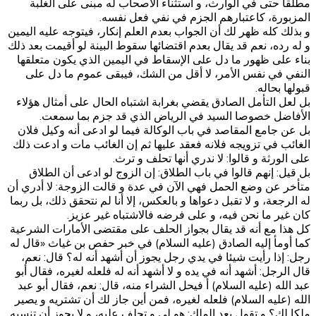
مطلقا حتى في الوارث، و استثناء الأصحاب له مبنى على الغلبة
المزبورة، كاعتبارهم الجزم في نفي فعل نفسه.
و بذلك كله ظهر لك أن الجواب بعدم العلم إنكار، فيتوجه عليه اليمين
و له رده، نعم قد يقال بعدم اقتضائها سقوط البينة لو أقيمت بعد ذلك
بناء على ظهور ما دل على الإسقاط في اليمين الذي يكون متعلقها
النفي في نفس الأمر، لا أقل من الشك، فيبقى عموم ما دل على
قبولها بحاله.
بل لعل التأمل الصادق يقضي بغرابة اشتباه الحال على أمثال هؤلاء
الأفاضل خصوصا السيد في الرياض الذي قد جزم بما سمعت.
بل عن جامع المقاصد في باب الوكالة فيما لو ادعى أنه وكيل فلان
الغائب في تزويجه فلانه فعقد عليها ثم إن الغائب مات و ادعت ذلك
على الورثة و قالوا: لا ندري أنها تحلف و ترث.
بل قيل: إنهم قالوا في باب الطلاق: إن الزوج لو ادعى أن الطلاق
متأخر عن وضع الحمل فهي الآن في عدة و قالت الزوجة: لا أدري أن
له الرجعة، و لا تقبل دعواها و بالعكس، إلا أنا لم نتحقق ذلك، بل ربما
كان غير ما نحن فيه، و على فرضه فالاشتباه غير عزيز.
كل هذا مع أنه قد يقال بجواز الحلف على مقتضى الأمارات الشرعية
كما أومأ إليه‌ الصادق (عليه السلام) في خبر حفص بن غياث «قال له
رجل: إذا رأيت شيئا في يدي رجل يجوز أن أشهد أنه له؟ قال: نعم،
قال الرجل: أشهد أنه في يده و لا أشهد أنه له فلعله لغيره، فقال أبو
عبد الله (عليه السلام) أ فيحل الشراء منه، قال: نعم، فقال أبو عبد
الله (عليه السلام) فلعله لغيره، فمن أين جاز لك أن تشتريه و يصير
ملكا لك؟ و تقول بعد الملك: هو لي و تحلف عليه، و لا يجوز أن تنسبه