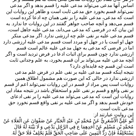
اساس آنها مدعی می‌تواند مدعی علیه را قسم بدهد و اگر مدعی
نمی‌تواند قسم بخورد حق مدعی ثابت است و ظاهر این روایات این
است که مدعی، مدعی علیه را بر نفی همان چه ادعا کرده است
قسم می‌دهد و آنچه صاحب جواهر گفتند در این روایات جا ندارد. به
این بیان که در فرضی که مدعی می‌داند، مدعی علیه جاهل است،
قسم مدعی علیه بر نفی علم چه ارزشی ندارد. اگر مدعی منکر
جهل او است یا در جهل او مردد است قسم مدعی علیه ارزشی دارد
اما در فرضی که مدعی به جهل مدعی علیه عالم است قسم
ارزشی ندارد چون قسم برای اثبات ادعا در فرض تردید است و اگر
آنچه مدعی علیه می‌تواند بر آن قسم بخورد، به علم وجدانی ثابت
است این قسم چه فایده‌ای دارد؟
نتیجه اینکه قسم مدعی علیه بر نفی علم در فرض علم مدعی
ارزشی ندارد در حالی که این صورت هم مشمول اطلاق همین
روایات است پس مراد از قسم در این روایات نمی‌تواند اعم از قسم
بر نفی واقع و قسم بر نفی علم و استحقاق باشد در نتیجه مفاد این
روایات این است که مدعی می‌تواند مدعی علیه را بر نفی ادعای
خودش قسم بدهد و اگر مدعی علیه بر نفی واقع قسم نخورد حق
مدعی ثابت است.
این روایت عبارتند از:
أَبُو عَلِيٍّ الْأَشْعَرِيُّ عَنْ مُحَمَّدِ بْنِ عَبْدِ الْجَبَّارِ عَنْ صَفْوَانَ عَنِ الْعَلَاءِ عَنْ
مُحَمَّدِ بْنِ مُسْلِمٍ عَنْ أَحَدِهِمَا ع‏ فِي الرَّجُلِ يَدَّعِي وَ لَا بَيِّنَةَ لَهُ قَالَ
يَسْتَحْلِفُهُ‏ فَإِنْ رَدَّ الْيَمِينَ عَلَى صَاحِبِ الْحَقِّ فَلَمْ يَحْلِفْ فَلَا حَقَّ لَهُ.