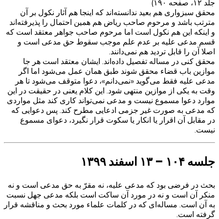
جلد ۱۲، صفحه ۱۹۰)
محقق سبزواری هم بعید ندانسته‌اند که اینجا هم آثار نکول بر آن
مترتب باشد و مرحوم صاحب ریاض هم همین احتمال را پذیرفته‌اند
و اینکه این هم نکول است اما مرحوم صاحب جواهر معتقد است که
قسم مدعی علیه بر عدم علم موجب سقوط حق مدعی است و
اصلا آن را قابل تردید هم نمی‌دانند.
محقق کنی در مساله تفصیل داده‌اند. ایشان معتقد است هر جا
موازین باب قضاء محقق شوند طبق همان عمل می‌شود اما اگر
مدعی علیه فقط می‌گوید «نمی‌دانم»، دعوا متوقف می‌شود تا هر
وقت به یکی از موازین منتهی شود. این کلام یعنی در حقیقت در این
موارد دعوا مسموع نیست و مدعی نمی‌تواند کاری کند مثل مواردی
که مدعی به صورت غیر جزمی ادعایی مطرح کند. پس دعوایی که
در مقابل آن اقرار یا انکار یا سکوت قرار نگیرد، دعوای مسموع
نیست.
جلسه ۱۰۴ – ۱۳ اسفند ۱۳۹۹
بحث در فرضی بود که مدعی علیه، نه مقرّ به حق مدعی است و نه
منکر آن است و نه در مورد آن ساکت است بلکه مدعی جهل نسبت
به آن است. مساله‌ای که در کلمات علماء مورد بحث و مناقشه قرار
گرفته است.