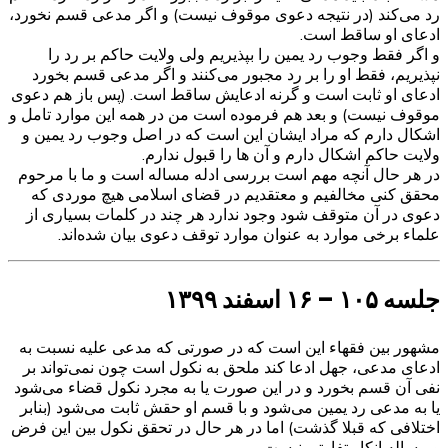
رد می‌کند (در نتیجه دعوی موقوف نیست) و اگر مدعی قسم نخورد،
ادعای او ساقط است.
و اگر فقط وجوب رد یمین را بپذیریم ولی ولایت حاکم بر رد را
نپذیریم، فقط او را بر رد مجبور می‌کنند و اگر مدعی قسم بخورد
ادعای او ثابت است و گرنه ادعایش ساقط است. (پس باز هم دعوی
موقوف نیست) و بعد هم فرموده‌ است من در همه این موارد تامل و
اشکال دارم که مراد ایشان این است که در اصل وجوب رد یمین و
ولایت حاکم اشکال دارم و آن ها را قبول ندارم.
در هر حال آنچه مهم است بررسی ادله مساله است و ما با مرحوم
محقق کنی مخالفیم و معتقدیم در قضای اسلامی هیچ موردی که
دعوی در آن متوقف شود وجود ندارد هر چند در کلمات بسیاری از
علماء برخی موارد به عنوان موارد توقف دعوی بیان شده‌اند.
جلسه ۱۰۵ – ۱۶ اسفند ۱۳۹۹
مشهور بین فقهاء این است که در صورتی که مدعی علیه نسبت به
ادعای مدعی، جهل ادعا کند ملحق به نکول است چون نمی‌تواند بر
نفی آن قسم بخورد و در این صورت یا به مجرد نکول قضاء می‌شود
یا به مدعی رد یمین می‌شود و با قسم او حقش ثابت می‌شود (بنابر
اختلافی که قبلا گذشت) اما در هر حال در تحقق نکول بین این فرض
و مساله انکار تفاوتی نیست.