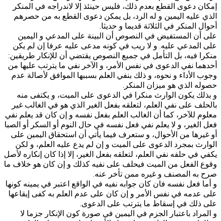
إمكان دعوى القطع بعدم ذلك، فليس حينئذ إلا لاندراجه في المنكر
الذي عليه اليمين و له الرد، بل يمكن دعوى القطع به من حصرهم
أحوال المنكر في الثلاثة قديما و حديثا.
على أن المستفيض في النصوص أن البينة على المدعي و اليمين
على المدعي عليه. و لا ريب في كونه مدعى عليه عرفا إن لم يكن
منكرا فيه، بل التأمل في جميع النصوص يقتضي أن للإنكار طريقين:
أحدهما نفي الدعوى في نفس الأمر، و الآخر نفي ما يترتب عليها من
وجوب الأداء و نحوه، و ذلك بنفي العلم بسببها الموافق لأصالة عدم
حصوله الذي هو‌ ميزان المنكر.
و بذلك يكون الوارث منكرا في الدعوى على الميت، و يكتفى منه
بالحلف على نفي العلم، لتعلقه بفعل الغير الذي هو في الغالب غير
معلوم للآخر، كما أن الغالب العلم بفعل نفسه و إن كان قد يعلم نفي
فعل الغير، و لا يعلم نفي فعل نفسه في حال النوم أو السكر أو الصبا
أو غيرها من الأحوال، و ستعرف فيما يأتي أن استحقاق اليمين على
الوارث بمجرد الدعوى على الميت و إن لم يدع عليه العلم، و لكن
يكفي في حلفه نفي العلم، لتعلقه بفعل الغير، إلا إذا كان إنكاره لأصل
وقوع الفعل من الميت فيحلف على نفيه كذلك و إن كان هو خلاف ما
صرح به المصنف و غيره ممن تأخر عنه.
و أما فعل نفسه فان كان جوابه نفيه في الواقع اعتبر في يمينه كونها
على عدمه في نفس الأمر و إن كان على عدم العلم به كفى إيقاعها
على ذلك في إسقاط ما يترتب على الدعوى.
و المراد باعتبار الجزم في اليمين في صورة كون الإنكار جزما لا