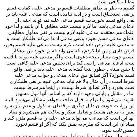
مطالبه کافی است.
گفتیم به نظر ما ظاهر مطلقات قسم بر مدعی علیه، کفایت قسم
بر نفی استحقاق است و در ادله نیامده است که مدعی علیه باید بر
نفی واقع قسم بخورد. بله قسم مدعی علیه نمی‌تواند اجنبی از
ادعای مدعی باشد اما لازم نیست حتما مطابق با آن باشد و لذا خود
علماء هم معتقدند مدعی علیه لازم نیست بر نفی مدلول مطابقی
ادعای مدعی قسم بخورد وقتی مدعی ادعا می‌کند طلبکار است و
به مدعی علیه قرض داده است، لازم نیست مدعی علیه قسم بخورد
قرض دادی و من ادا کردم بلکه می‌تواند قسم بخورد من بدهکار
نیستم چون معیار نتیجه دعوی است و اگر مدعی علیه بتواند با قسم
نتیجه ادعای مدعی را نفی کند برای تخلص مدعی علیه کافی است.
با چنین مبنایی چطور اینجا گفته‌اند مدعی علیه باید بر نفی واقع
قسم بخورد؟ اگر تطابق بین ادعای مدعی و جواب مدعی علیه
شرط است در آن مثال بالا هم نباید مدعی علیه بر نفی طلبکاری
قسم بخورد و اگر تطابق شرط نیست در اینجا هم شرط نیست.
اما در مقابل روایاتی وجود دارند که بر اساس آنها قول مشهور
تقویت می‌شود و التزام به قول صاحب جواهر مشکل می‌شود. البته
این روایات خودشان دلیل دیگری بر قضای به نکول و عدم نیاز به رد
یمین به مدعی هستند و شامل منکر و ساکت هم می‌شوند و مفاد
آنها این است که مدعی، می‌تواند مدعی علیه را به قسم ملزم کند و
مفاد آن این است که ملزم به یمین بکند که اگر او قسم نخورد،
حقش ثابت شود.
در هر حال مفاد این روایات شامل محل بحث ما هم هستند و بر