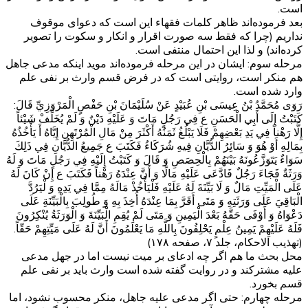
است.
بعد فرموده‌اند ظاهر کلمات فقهاء این است که دعوای موقوف
نداریم (چرا که فقط سه صورت اقرار و انکار و سکوت را تصویر
کرده‌اند) و لذا این احتمال منتفی است.
مرحله سوم: ایشان در این مرحله فرموده‌اند موید اینکه مدعی جاهل
هم منکر است، روایتی است که در فرض قسم وارث بر نفی علم
وارد شده است.
رَوَى مُحَمَّدُ بْنُ عِيسَى بْنِ عُبَيْدٍ عَنْ سُلَيْمَانَ بْنِ حَفْصٍ الْمَرْوَزِيِّ قَالَ:
كَتَبْتُ إِلَى أَبِي الْحَسَنِ ع فِي رَجُلٍ مَاتَ وَ عَلَيْهِ دَيْنٌ وَ لَمْ يُخَلِّفْ شَيْئاً
إِلَّا رَهْناً فِي يَدِ بَعْضِهِمْ فَلَا يَبْلُغُ ثَمَنُهُ أَكْثَرَ مِنْ مَالِ الْمُرْتَهِنِ إِيَّاهُ أَ يَأْخُذُهُ
بِمَالِهِ أَوْ هُوَ وَ سَائِرُ الدُّيَّانِ فِيهِ شُرَكَاءُ فَكَتَبَ ع جَمِيعُ الدُّيَّانِ فِي ذَلِكَ
سَوَاءٌ يَتَوَزَّعُونَهُ بَيْنَهُمْ بِالْحِصَصِ وَ قَالَ وَ كَتَبْتُ إِلَيْهِ فِي رَجُلٍ مَاتَ وَ لَهُ
وَرَثَةٌ فَجَاءَ رَجُلٌ فَادَّعَى عَلَيْهِ مَالًا وَ أَنَّ عِنْدَهُ رَهْناً فَكَتَبَ ع إِنْ كَانَ لَهُ
عَلَى الْمَيِّتِ مَالٌ وَ لَا بَيِّنَةَ لَهُ عَلَيْهِ فَلْيَأْخُذْ مَالَهُ مِمَّا فِي يَدِهِ وَ لْيَرُدَّ
الْبَاقِيَ عَلَى وَرَثَتِهِ وَ مَتَى أَقَرَّ بِمَا عِنْدَهُ أُخِذَ بِهِ وَ طُولِبَ بِالْبَيِّنَةِ عَلَى
دَعْوَاهُ وَ أَوْفَى حَقَّهُ بَعْدَ الْيَمِينِ وَ مَتَى لَمْ يُقِمِ الْبَيِّنَةَ وَ الْوَرَثَةُ يُنْكِرُونَ
فَلَهُ عَلَيْهِمْ يَمِينُ عِلْمٍ يَحْلِفُونَ بِاللَّهِ مَا يَعْلَمُونَ أَنَّ لَهُ عَلَى مَيِّتِهِمْ حَقّاً.
(تهذیب الاحکام، جلد ۷، صفحه ۱۷۸)
محل بحث ما هم اگر چه ادعای بر میت نیست اما در جهل مدعی
علیه مشترکند و در روایت گفته شده است وارث باید بر نفی علم
قسم بخورد.
مرحله چهارم: حتی اگر مدعی علیه جاهل، منکر محسوب نشود، اما