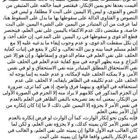
أقيمت بعدها نحو يمين الإنكار، فيقتصر فيما خالفه على المتيقن من
النص و الفتوى، و ليس إلا اليمين على البت لا مطلقا، و ليس في
النصوص و الفتاوى الدالة على سقوطها بها ما يدل على السقوط هنا،
لما عرفت من أن المتبادر من‌ اليمين على الشي‌ء اليمين على البت
خاصة، و مقتضى ذلك عدم الاكتفاء باليمين على نفي العلم، فينحصر
قطع الدعوى و سقوطها في رد اليمين على المدعي، إن حلف أخذ، و
إن نكل سقطت الدعوى، و عدم وجوب إيفاء ما يدعيه عليه إلا مع
العلم مسلم فيما بينه و بين الله تعالى، و لكن لا ينفع في إثبات كفاية
الحلف على نفي العلم في مقام الدعوى و إسقاطها، و إن هو إلا عين
النزاع. و منه يظهر الوجه في منع كفاية عدم العلم في الحلف على
نفي الاستحقاق المطلق المتبادر منه نفي الاستحقاق و لو في نفس
الأمر، و لا يمكنه الحلف عليه لإمكانه، و عدم علمه به إنما يوجه له
الحلف على عدم تكليفه في الظاهر بايفائه، لا الحلف على عدم
استحقاقه في الواقع، و بينهما فرق واضح، إذ هي كما ترى، ضرورة
أن الجزم المذكور في كلامهم لا يراد منه إلا الجزم في الصورة الأولى
من الإنكار، بمعنى أنه بعد تصريحه بالنفي الظاهر في العلم بالعدم
في نفس الأمر لا يجزؤه إلا اليمين على ذلك، لا ما إذا كان إنكاره من
أول الأمر بنفي العلم.
فإنه يكون نحو إنكار الوارث، كما أن الوارث لو فرض إنكاره بالعدم
في نفس الأمر كان يمينه كذلك، و لا يجزؤه نفي العلم، و لكن لما
كان الغالب فيه الأول قالوا: إن يمينه على نفي العلم، و الغالب في
غيره الإنكار بالنفي واقعا قالوا: إن يمينه على البت.