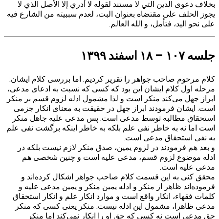
بخلاف دعوى الدين التي لا مستند لقوله لا أدري إلا الأصل الذي لا
يجوز الحلف على مقتضاه بعنوان البت، لعدم سببيته من الشارع فيه
على نحو اليد، فتأمل، و الله العالم.
جلسه ۱۰۷ – ۱۸ اسفند ۱۳۹۹
کلام مرحوم صاحب جواهر را تقریر کردیم. اما بررسی کلام ایشان:
مرحله اول کلام ایشان این بود که کسی که نسبت به ادعای مدعی،
ابراز جهل می‌کند منکر است و لذا مشمول ادله لزوم قسم بر منکر
است. ایشان فرمودند ابراز جهل در حقیقت به معنای انکار جزمی
استحقاق مطالبه توسط مدعی است. پس مدعی علیه جاهل منکر
است اما نه به خاطر نفی علم بلکه به خاطر اینکه برگشت نفی علم
به نفی استحقاق مدعی است.
و بعد هم فرمودند در لزوم یمین، صدق منکر لازم نیست بلکه در
ادله موضوع لزوم قسم، مدعی علیه است و چنین شخصی هم
مدعی علیه است.
محقق کنی به این قسمت کلام صاحب جواهر اشکال کرده‌اند و
فرموده‌اند ظاهر از منکر و ادله یمین منکر و یمین مدعی علیه و
کلمات فقهاء، انکار واقع است و موارد انکار علم و انکار استحقاق
مدعی ظاهرا، مشمول این ادله نیست. منکر یعنی کسی که منکر
حق مدعی است نه کسی که حق او را انکار نمی‌کند اما منکر