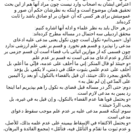
اعتراض ایشان به اصحاب وارد نیست چون مراد آنها هم از این بحث
تحقیق همان موضوع است و اینکه به نظرشان حکم آن صور و
عمومیتش برای هر کسی که آن عنوان بر او صادق باشد را ثابت
کرده‌اند.
در هر حال باید به نظر علماء و ادله آنها اشاره کنیم:
محقق اردبیلی سه احتمال در مساله مطرح کرده‌اند:
اول: «نمی‌دانم» نکول است چون نکول یعنی مدعی علیه ادعای
مدعی را نپذیرد و قسم هم نخورد. و قسم بر نفی علم ارزشی ندارد
چون قسمی که از موازین اثباتی باب قضاء است آن قسم جزمی بر
انکار و عدم ادعای مدعی است نه قسم بر عدم علم.
«و حينئذ لو قال المنكر: إني ما أحلف على عدمه، فإنّي ما أعلم، بل
أحلف‌ على عدم علمي بثبوت حقّك في ذمتي، لا يكفي. بل يؤخذ
بالحق بمجرد ذلك حينئذ، ان قيل بالقضاء بالنكول، أو بعد ردّ اليمين
على المدّعي إن لم نقل به.»
دوم: حتی اگر در مساله قبل قضای به نکول را هم بپذیریم اما اینجا
رد یمین به مدعی لازم است.
«و يحتمل قويا هنا عدم القضاء بالنكول، و إن قيل به في غيره، بل
يجب الردّ حينئذ.»
سوم: اینکه قسم مدعی علیه بر عدم علم موجب سقوط دعوای
مدعی است.
«و يحتمل الاكتفاء في الإسقاط بيمينه على عدم علمه بذلك، للأصل،
و عدم ثبوت ما تقدّم و التأمّل فيه، فتأمّل.» (مجمع الفائدة و البرهان،