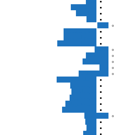
اجزاء
مقدمه واجب
مساله ضد
ترتب
نواهی
ماده و صیغه نهی
اجتماع امر و نهی
اقتضاء النهی للفساد
مفاهیم
عام و خاص
مطلق و مقید
قطع
ظنون و امارات
مقدمات مباحث ظن
حجیت ظواهر
حجیت اجماع
حجیت شهرت
حجیت خبر واحد
حجیت مطلق ظن
اصول عملیه
برائت
تخییر
احتیاط