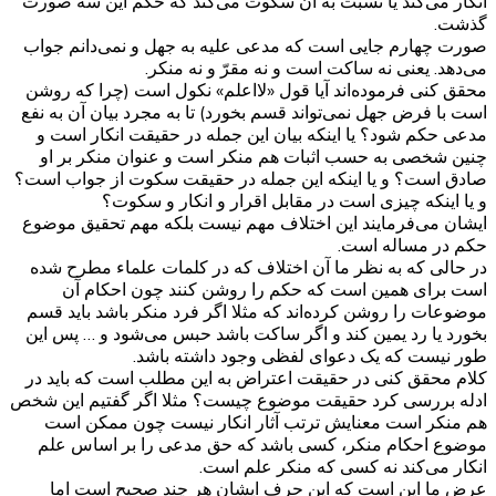
انکار می‌کند یا نسبت به آن سکوت می‌کند که حکم این سه صورت
گذشت.
صورت چهارم جایی است که مدعی علیه به جهل و نمی‌دانم جواب
می‌دهد. یعنی نه ساکت است و نه مقرّ و نه منکر.
محقق کنی فرموده‌اند آیا قول «لااعلم» نکول است (چرا که روشن
است با فرض جهل نمی‌تواند قسم بخورد) تا به مجرد بیان آن به نفع
مدعی حکم شود؟ یا اینکه بیان این جمله در حقیقت انکار است و
چنین شخصی به حسب اثبات هم منکر است و عنوان منکر بر او
صادق است؟ و یا اینکه این جمله در حقیقت سکوت از جواب است؟
و یا اینکه چیزی است در مقابل اقرار و انکار و سکوت؟
ایشان می‌فرمایند این اختلاف مهم نیست بلکه مهم تحقیق موضوع
حکم در مساله است.
در حالی که به نظر ما آن اختلاف که در کلمات علماء مطرح شده
است برای همین است که حکم را روشن کنند چون احکام آن
موضوعات را روشن کرده‌اند که مثلا اگر فرد منکر باشد باید قسم
بخورد یا رد یمین کند و اگر ساکت باشد حبس می‌شود و … پس این
طور نیست که یک دعوای لفظی وجود داشته باشد.
کلام محقق کنی در حقیقت اعتراض به این مطلب است که باید در
ادله بررسی کرد حقیقت موضوع چیست؟ مثلا اگر گفتیم این شخص
هم منکر است معنایش ترتب آثار انکار نیست چون ممکن است
موضوع احکام منکر، کسی باشد که حق مدعی را بر اساس علم
انکار می‌کند نه کسی که منکر علم است.
عرض ما این است که این حرف ایشان هر چند صحیح است اما