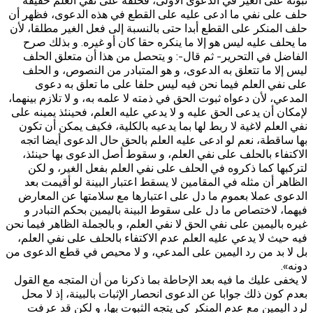
حلف على نفي ما ادعى عليه على القطع في هذه الدعوى، فظهر أن
حلف المنكر على القطع أبدا حتى بالنسبة إلى فعل الغير مطلقا، لأن
ما يحلف عليه ليس هو إلا ما ينكره حقا كان أو غيره. و بذلك صرح
الفاضل في التحرير- ثم قال-: و يتحصل من هذا أن متعلق الحلف
ليس إلا ما تتعلق به الدعوى، و هو المتبادر من النصوص، و الحلف
على نفي العلم فيما نحن فيه ليس حلفا على ما تعلق به دعوى
المدعي، لأن دعواه ثبوت‌ الحق في ذمته لا علمه به، و لا تلازم بينهما،
لإمكان أن يدعى الحق عليه و لا يدعي عليه العلم، فحينئذ يمينه على
نفي العلم لاغية لا ربط لها بما يدعيه بالكلية، فكيف يمكن أن تكون
بها ساقطة، نعم لو ادعى عليه العلم بالحق حال الدعوى أيضا اتجه
الاكتفاء بالحلف على نفي العلم، و سقوط أصل الدعوى بها حينئذ،
لتركبها كما ذكروه في الحلف على نفي العلم بفعل الغير، و لكن
الظاهر أن مثله في المقامين لا يسقط اعتبار البينة لو أقيمت بعد
الدعوى عملا بعموم ما دل على اعتبارها مع سلامتها عن المعارض
فيهما، لاختصاص ما دل على سقوط البينة باليمين بحكم التبادر و
غيره باليمين على نفي الحق لا نفي العلم، و بالجملة الظاهر فيما نحن
فيه حيث لا يدعي عليه العلم عدم الاكتفاء بالحلف على نفي العلم،
بل لا بد من رد اليمين على المدعي، و لا محيص في قطع الدعوى من
دونه».
لا يخفى عليك ما فيه بعد الإحاطة بما ذكرنا من أن المتجه مع القول
بعدم كون ذلك جوابا عن الدعوى انحصار الإثبات بالبينة، إذ لا محل
لرد اليمين مع عدم المنكر كي يتجه الثبوت بها، و لكن قد عرفت