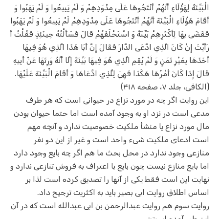
الْبَيِّنَةُ لِهَؤُلَاءِ أَنَّهُمْ أَنْتَجُوهَا عَلَى مِذْوَدِهِمْ وَ لَمْ يَبِيعُوا وَ لَمْ يَهَبُوا وَ
أَقَامَ هَؤُلَاءِ الْبَيِّنَةَ أَنَّهُمْ أَنْتَجُوهَا عَلَى مِذْوَدِهِمْ لَمْ يَبِيعُوا وَ لَمْ يَهَبُوا
فَقَضَى بِهَا لِأَكْثَرِهِمْ بَيِّنَةً وَ اسْتَحْلَفَهُمْ قَالَ فَسَأَلْتُهُ حِينَئِذٍ فَقُلْتُ أَ
رَأَيْتَ إِنْ كَانَ الَّذِي ادَّعَى الدَّارَ فَقَالَ إِنَّ أَبَا هَذَا الَّذِي هُوَ فِيهَا
أَخَذَهَا بِغَيْرِ ثَمَنٍ وَ لَمْ يُقِمِ الَّذِي هُوَ فِيهَا بَيِّنَةً إِلَّا أَنَّهُ وَرِثَهَا عَنْ أَبِيهِ
قَالَ إِذَا كَانَ أَمْرُهَا هَكَذَا فَهِيَ لِلَّذِي ادَّعَاهَا وَ أَقَامَ الْبَيِّنَةَ عَلَيْهَا.
(الکافی، جلد ۷، صفحه ۴۱۸)
این روایت اگر چه در مورد نزاع در حیوانی است که هر طرف
مدعی است در نزد او به وجود آمده است اما حتما حیوان بودن
مال مورد نزاع یا منشأ ملکیت خصوصیت ندارد و آنچه مهم
است ادعای ملکیت شیء واحد است و غیر از این دو نفر
منازعی وجود ندارد در محل بحث ما هم اگر چه بایع وجود دارد
اما بایع منازع نیست چون بایع با اعتراف به فروش تنازعی ندارد و
نهایت این است فقط یکی از آنها را تصدیق کرده است لذا بر
اساس اطلاق روایت ابی بصیر باید به اکثریت ترجیح داد.
روایت سوم هم روایت عبدالرحمن بن ابی عبدالله است که در آن
این طور آمده است: