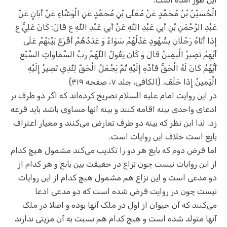
الْحُسَيْنُ بْنُ مُحَمَّدٍ عَنْ مُعَلَّى بْنِ مُحَمَّدٍ عَنِ الْوَشَّاءِ عَنْ أَبَانٍ عَنْ
عَبْدِ الرَّحْمَنِ بْنِ أَبِي عَبْدِ اللَّهِ عَنْ أَبِي عَبْدِ اللَّهِ ع قَالَ: كَانَ عَلِيٌّ ع
إِذَا أَتَاهُ رَجُلَانِ بِشُهُودٍ عَدْلُهُمْ سَوَاءٌ وَ عَدَدُهُمْ أَقْرَعَ بَيْنَهُمْ عَلَى
أَيِّهِمْ تَصِيرُ الْيَمِينُ قَالَ وَ كَانَ يَقُولُ اللَّهُمَّ رَبَّ السَّمَاوَاتِ السَّبْعِ
أَيُّهُمْ كَانَ لَهُ الْحَقُّ فَأَدِّهِ إِلَيْهِ ثُمَّ يَجْعَلُ الْحَقَّ لِلَّذِي تَصِيرُ إِلَيْهِ
الْيَمِينُ إِذَا حَلَفَ. (الکافی، جلد ۷، صفحه ۴۱۹)
در این روایت امام علیه السلام تصریح کرده‌اند که اگر دو طرف بر
ادعای واحدی بینه اقامه کنند و بینه آنها مساوی باشد باید قرعه
زد. لذا این نظر که بینه دو طرف تعارض می‌کنند و معیار اعتراف
بایع است خلاف این روایات است.
اما فرض دوم که بایع هر دو را تکذیب می‌کند مشمول هیچ کدام
از این روایات نیست چون نزاع در حقیقت بین بایع و هر کدام از
دو مدعی است و این نزاع هم مشمول هیچ کدام از این روایات
نیست چون در روایت فرض شده است که دو مدعی ادعا
می‌کنند که آن حیوان از اول در ملک آنها بوده و اصلا در ملک
آنها متولد شده است و هیچ کدام هم نسبت به آن مزیتی ندارند