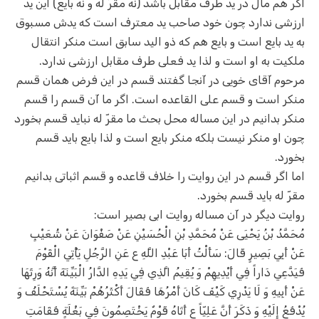
اگر هم مال در ید طرف مقابل باشد (نه مقرّ له و نه بایع) این ید
ارزشی ندارد چون خود صاحب ید معترف است که یدش مسبوق
به ید بایع است و بایع هم که ذو الید سابق است منکر انتقال
ملکیت به او است و لذا ید فعلی طرف مقابل ارزشی ندارد.
مرحوم آقای خویی در آنجا گفتند قسم در این فرض همان قسم
منکر است و قسم علی القاعده است. اگر ما آن قسم را قسم
منکر بدانیم در این مساله محل بحث ما مقرّ‌ له نباید قسم بخورد
چون او منکر نیست بلکه منکر بایع است و لذا بایع باید قسم
بخورد.
اما اگر قسم در این روایت را خلاف قاعده و قسم اثباتی بدانیم
مقرّ‌ له باید قسم بخورد.
روایت دیگر در آن مساله روایت ابی بصیر است:
مُحَمَّدُ بْنُ يَحْيَى عَنْ مُحَمَّدِ بْنِ الْحُسَيْنِ عَنْ صَفْوَانَ عَنْ شُعَيْبٍ
عَنْ أَبِي بَصِيرٍ قَالَ: سَأَلْتُ أَبَا عَبْدِ اللَّهِ ع عَنِ الرَّجُلِ يَأْتِي الْقَوْمَ
فَيَدَّعِي دَاراً فِي أَيْدِيهِمْ وَ يُقِيمُ الَّذِي فِي يَدِهِ الدَّارُ الْبَيِّنَةَ أَنَّهُ وَرِثَهَا
عَنْ أَبِيهِ وَ لَا يَدْرِي كَيْفَ كَانَ أَمْرُهَا فَقَالَ أَكْثَرُهُمْ بَيِّنَةً يُسْتَحْلَفُ وَ
يُدْفَعُ إِلَيْهِ وَ ذَكَرَ أَنَّ عَلِيّاً ع أَتَاهُ قَوْمٌ يَخْتَصِمُونَ فِي بَغْلَةٍ فَقَامَتِ