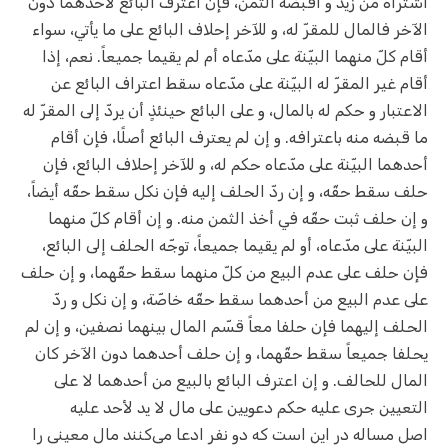
اشتراه من زيد و أقبضه الثمن، فإن اعترف البائع لأحدهما دون
الآخر فالمال للمقرّ له، و للآخر إحلاف البائع على ما يأتي، سواء
أقام كلّ منهما البيّنة على مدّعاه أم لم يقيما جميعاً. نعم، إذا
أقام غير المقرّ له البيّنة على مدّعاه سقط اعتراف البائع عن
الاعتبار و حكم له بالمال، و على البائع حينئذٍ أن يردّ إلى المقرّ له
ما قبضه منه باعترافه. و إن لم يعترف البائع أصلًا، فإن أقام
أحدهما البيّنة على مدّعاه حكم له، و للآخر إحلاف البائع، فإن
حلف سقط حقّه، و إن ردّ الحلف إليه فإن نكل سقط حقّه أيضاً،
و إن حلف ثبت حقّه في أخذ الثمن منه. و إن أقام كلّ منهما
البيّنة على مدّعاه، أو لم يقيما جميعاً، توجّه الحلف إلى البائع،
فإن حلف على عدم البيع من كلّ منهما سقط حقّهما، و إن حلف
على عدم البيع من أحدهما سقط حقّه خاصّة، و إن نكل و ردّ
الحلف إليهما فإن حلفا معاً قسّم المال بينهما نصفين، و إن لم
يحلفا جميعاً سقط حقّهما، و إن حلف أحدهما دون الآخر كان
المال للحالف. و إن اعترف البائع بالبيع من أحدهما لا على
التعيين جرى عليه حكم دعويين على مال لا يد لأحد عليه
اصل مساله در این است که دو نفر ادعا می‌کنند مال معینی را