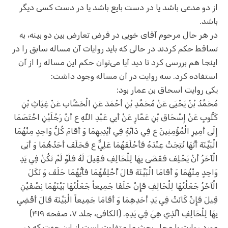
از دو مدعی باشد یا در دست بایع باشد یا در دست کسی دیگر
باشد.
در هر حال مرحوم آقای خویی در فرض تعارض بین دو بینه، به
تساقط حکم کردند در حالی که باید روایات آن مساله سابق را در
اینجا هم بررسی کرد تا دید آیا می‌توان حکم این مساله را از آن
استفاده کرد. سه روایت در آن مساله وجود داشت:
یکی روایت اسحاق بن عمار بود:
مُحَمَّدُ بْنُ يَحْيَى عَنْ مُحَمَّدِ بْنِ أَحْمَدَ عَنِ الْخَشَّابِ عَنْ غِيَاثِ بْنِ
كَلُّوبٍ عَنْ إِسْحَاقَ بْنِ عَمَّارٍ عَنْ أَبِي عَبْدِ اللَّهِ ع أَنَّ رَجُلَيْنِ اخْتَصَمَا
إِلَى أَمِيرِ الْمُؤْمِنِينَ ع فِي دَابَّةٍ فِي أَيْدِيهِمَا وَ أَقَامَ كُلُّ وَاحِدٍ مِنْهُمَا
الْبَيِّنَةَ أَنَّهَا نُتِجَتْ عِنْدَهُ فَأَحْلَفَهُمَا عَلِيٌّ ع فَحَلَفَ أَحَدُهُمَا وَ أَبَى
الْآخَرُ أَنْ يَحْلِفَ فَقَضَى بِهَا لِلْحَالِفِ فَقِيلَ لَهُ فَلَوْ لَمْ تَكُنْ فِي يَدِ
وَاحِدٍ مِنْهُمَا وَ أَقَامَا الْبَيِّنَةَ قَالَ أُحْلِفُهُمَا فَأَيُّهُمَا حَلَفَ وَ نَكَلَ
الْآخَرُ جَعَلْتُهَا لِلْحَالِفِ فَإِنْ حَلَفَا جَمِيعاً جَعَلْتُهَا بَيْنَهُمَا نِصْفَيْنِ
قِيلَ فَإِنْ كَانَتْ فِي يَدِ أَحَدِهِمَا وَ أَقَامَا جَمِيعاً الْبَيِّنَةَ قَالَ أَقْضِي
بِهَا لِلْحَالِفِ الَّذِي هِيَ فِي يَدِهِ. (الکافی، جلد ۷، صفحه ۴۱۹)
مورد روایت با محل بحث ما متفاوت است از این جهت که در