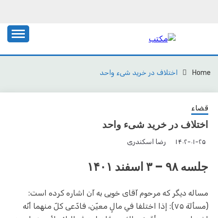
Ski
t
conten
یادداشت‌های رضا اسکندری
مکتب
Home
اختلاف در خرید شیء واحد
قضاء
اختلاف در خرید شیء واحد
۱۴۰۲-۰۱-۲۵
رضا اسکندری
جلسه ۹۸ – ۳ اسفند ۱۴۰۱
مساله دیگر که مرحوم آقای خویی به آن اشاره کرده است:
(مسألة ۷۵): إذا اختلفا في مالٍ معيّن، فادّعى كلّ منهما أنّه