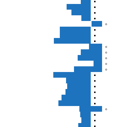
اجزاء
مقدمه واجب
مساله ضد
ترتب
نواهی
ماده و صیغه نهی
اجتماع امر و نهی
اقتضاء النهی للفساد
مفاهیم
عام و خاص
مطلق و مقید
قطع
ظنون و امارات
مقدمات مباحث ظن
حجیت ظواهر
حجیت اجماع
حجیت شهرت
حجیت خبر واحد
حجیت مطلق ظن
اصول عملیه
برائت
تخییر
احتیاط