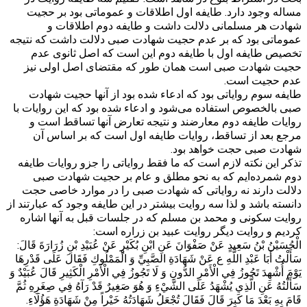
مساله وجود دارد. طایفه اول اطلاقات و عموماتی بود بر حجیت
شهادت هر مسلمانی دلالت داشت و طایفه دوم اطلاقات و
عموماتی بود که بر عدم حجیت شهادت صبی دلالت داشت که نتیجه
تخصیص طایفه اول با طایفه دوم این است که اصل ثانوی عدم
حجیت شهادت صبی است همان طور که مقتضای اصل اولی نیز
عدم حجیت است.
طایفه سوم روایاتی بود که ادعاء شده بود از آنها حجیت شهادت
صبی بالخصوص استفاده می‌شود و ادعاء شده بود که این روایات با
روایات طایفه دوم معارضند و نتیجه تعارض آنها تساقط است و
مرجع بعد از تساقط، روایات طایفه اول است که بر اساس آن
شهادت صبی حجت خواهد بود.
تذکر این نکته لازم است که ما فقط روایاتی را جزو روایات طایفه
دوم شمرده‌ایم که به نحو مطلق و عام بر حجیت شهادت صبی
دلالت دارند نه روایاتی که شهادت صبی را در موارد خاصی حجت
دانسته باشد و لذا سه روایت بیشتر در این طایفه وجود که عبارتند از
روایت سکونی و محمد بن مسلم که در جلسات قبل به آنها اشاره
کردیم و روایت دیگر روایت عبید بن زراره است:
الْحُسَيْنُ بْنُ سَعِيدٍ عَنْ صَفْوَانَ عَنِ ابْنِ بُكَيْرٍ عَنْ عُبَيْدِ بْنِ زُرَارَةَ قَالَ:
سَأَلْتُ أَبَا عَبْدِ اللَّهِ ع عَنْ شَهَادَةِ الصَّبِيِّ وَ الْمَمْلُوكِ فَقَالَ عَلَى قَدْرِهَا
يَوْمَ أُشْهِدَ تَجُوزُ فِي الْأَمْرِ الدُّونِ وَ لَا تَجُوزُ فِي الْأَمْرِ الْكَثِيرِ قَالَ عُبَيْدٌ وَ
سَأَلْتُهُ عَنِ الَّذِي يُشْهَدُ عَلَى الشَّيْ‌ءِ وَ هُوَ صَغِيرٌ قَدْ رَآهُ فِي صِغَرِهِ ثُمَّ
قَامَ بِهِ بَعْدَ مَا كَبِرَ قَالَ فَقَالَ تُجْعَلُ شَهَادَتُهُ خَيْراً مِنْ شَهَادَةِ هَؤُلَاءِ.