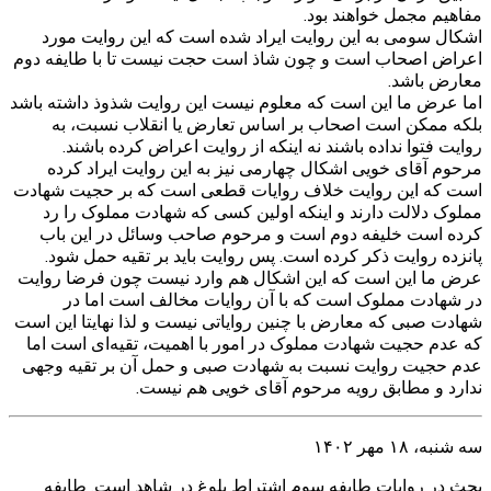
مفاهیم مجمل خواهند بود.
اشکال سومی به این روایت ایراد شده است که این روایت مورد
اعراض اصحاب است و چون شاذ است حجت نیست تا با طایفه دوم
معارض باشد.
اما عرض ما این است که معلوم نیست این روایت شذوذ داشته باشد
بلکه ممکن است اصحاب بر اساس تعارض یا انقلاب نسبت، به
روایت فتوا نداده باشند نه اینکه از روایت اعراض کرده باشند.
مرحوم آقای خویی اشکال چهارمی نیز به این روایت ایراد کرده
است که این روایت خلاف روایات قطعی است که بر حجیت شهادت
مملوک دلالت دارند و اینکه اولین کسی که شهادت مملوک را رد
کرده است خلیفه دوم است و مرحوم صاحب وسائل در این باب
پانزده روایت ذکر کرده است. پس روایت باید بر تقیه حمل شود.
عرض ما این است که این اشکال هم وارد نیست چون فرضا روایت
در شهادت مملوک است که با آن روایات مخالف است اما در
شهادت صبی که معارض با چنین روایاتی نیست و لذا نهایتا این است
که عدم حجیت شهادت مملوک در امور با اهمیت، تقیه‌ای است اما
عدم حجیت روایت نسبت به شهادت صبی و حمل آن بر تقیه وجهی
ندارد و مطابق رویه مرحوم آقای خویی هم نیست.
سه شنبه، ۱۸ مهر ۱۴۰۲
بحث در روایات طایفه سوم اشتراط بلوغ در شاهد است. طایفه