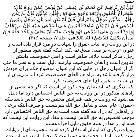
جمله:
عَلِيُّ بْنُ إِبْرَاهِيمَ عَنْ مُحَمَّدِ بْنِ عِيسَى عَنْ يُونُسَ عَمَّنْ رَوَاهُ قَالَ:
اسْتِخْرَاجُ الْحُقُوقِ بِأَرْبَعَةِ وُجُوهٍ بِشَهَادَةِ رَجُلَيْنِ عَدْلَيْنِ فَإِنْ لَمْ يَكُنْ
رَجُلَيْنِ عَدْلَيْنِ فَرَجُلٌ وَ امْرَأَتَانِ فَإِنْ لَمْ تَكُنِ امْرَأَتَانِ فَرَجُلٌ وَ يَمِينُ
الْمُدَّعِي فَإِنْ لَمْ يَكُنْ شَاهِدٌ فَالْيَمِينُ عَلَى الْمُدَّعَى عَلَيْهِ فَإِنْ لَمْ يَحْلِفْ
[وَ] رَدَّ الْيَمِينَ عَلَى الْمُدَّعِي فَهُوَ وَاجِبٌ عَلَيْهِ أَنْ يَحْلِفَ وَ يَأْخُذَ حَقَّهُ فَإِنْ
أَبَى أَنْ يَحْلِفَ فَلَا شَيْ‌ءَ لَهُ. (الکافی، جلد ۷، صفحه ۴۱۶)
در این روایت راه اثبات حقوق را شهادت دو مرد قرار داده است و
عنوان «رجل» بر صبی صدق نمی‌کند. اینکه گفته شود منظور از
رجل، مذکر است خلاف ظاهر است و اصل خصوصیت داشتن
عناوین است و الغای خصوصیت نیازمند دلیل است و به نظر ما حتی
اگر از عنوان رجل در جایی که این عنوان موضوع حکم برای خودش
قرار گرفته باشد به مراه هم الغای خصوصیت شود اما نمی‌توان از
آن نسبت به غیر بالغ الغای خصوصیت کرد.
نکته دیگری که باید به آن توجه کرد این است که اگر چه بعضی از
راه‌های مذکور در این روایت به حق الناس اختصاص دارد اما دلیل
نمی‌شود که روایت در همه فقراتش مختص به حق الناس باشد بلکه
«حقوق» عام است و شامل حق الله هم هست و صرف اینکه برخی
از راه‌هایی که در ادامه گفته شده است به حق الناس اختصاص دارد
موجب تخصیص به حق الناس نیست و مفاد این روایت این نیست که
همه این راه‌ها در همه حقوق قابل اجراء هستند.
روایات دیگری که ایشان استدلال کرده است مجموعه‌ای از روایات
است که در آنها از حجیت شهادتی است که تحمل آن در دوران عدم