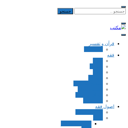
Skip
to
جستجو
برای:
content
مکتب
یادداشت‌های رضا اسکندری
قرآن و تفسیر
بطن قرآن
فقه
اجاره
قصاص
قضاء
شهادات
تصحیح معاملات
قسمت اموال
مسائل پزشکی
فقه العقود
اصول فقه
مقدمات اصول
اوامر
ماده و صیغه امر