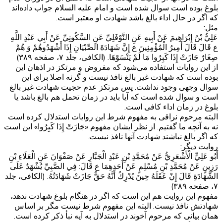
بلوغ بوده است سوال شده است و امام علیه السلام جواب داده‌اند
که اگر در حال اداء بالغ باشد شهادت او معتبر است.
مثل:
عَلِيُّ بْنُ إِبْرَاهِيمَ عَنْ أَبِيهِ عَنِ النَّوْفَلِيِّ عَنِ السَّكُونِيِّ عَنْ أَبِي عَبْدِ اللَّهِ
ع قَالَ قَالَ أَمِيرُ الْمُؤْمِنِينَ ع إِنَّ شَهَادَةَ الصِّبْيَانِ إِذَا أَشْهَدُوهُمْ وَ هُمْ
صِغَارٌ جَازَتْ إِذَا كَبِرُوا مَا لَمْ يَنْسَوْهَا. (الکافی، جلد ۷، صفحه ۳۸۹)
از این روایات استفاده می‌شود که مفروض و مرتکز در اذهان این
بوده است که شهادت غیر بالغ نافذ نیست و گرنه اصلا برای این
سوال وجهی وجود نداشت. پس مرتکز عدم حجیت شهادت غیر بالغ
است و سوال شده است که آیا باید در زمان تحمل هم بالغ باشد یا
بلوغ در زمان اداء کافی است.
البته مرحوم نراقی به مفهوم شرط این روایات استدلال کرده است
نه به آنچه ما گفتیم. از نظر ایشان مفهوم «جَازَتْ إِذَا كَبِرُوا» این است
که اگر بالغ نباشند شهادت آنها نافذ نیست.
روایت دیگر:
أَبُو عَلِيٍّ الْأَشْعَرِيُّ عَنْ مُحَمَّدِ بْنِ عَبْدِ الْجَبَّارِ عَنْ صَفْوَانَ عَنِ الْعَلَاءِ بْنِ
رَزِينٍ عَنْ مُحَمَّدِ بْنِ مُسْلِمٍ عَنْ أَحَدِهِمَا ع قَالَ: فِي الصَّبِيِّ يُشْهَدُ عَلَى
الشَّهَادَةِ قَالَ إِنْ عَقَلَهُ حِينَ يُدْرِكُ أَنَّهُ حَقٌّ جَازَتْ شَهَادَتُهُ. (الکافی، جلد
۷، صفحه ۳۸۹)
مفهوم این روایت هم این است که اگر در هنگام بلوغ شهادت ندهد،
شهادتش نافذ نیست. البته این مفهوم شرط نیست مگر بر اساس
همان بیانی که مرحوم آخوند در استدلال به آیه نبأ ذکر کرده است.