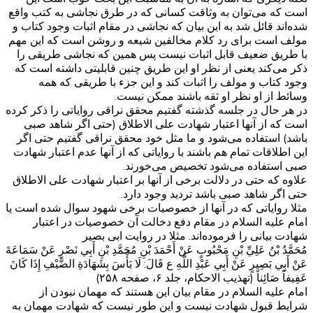
است که می‌توان به وثاقت کسانی که در طرق نجاشی به کتب واقع
شده‌اند قائل شد به این بیان که نجاشی در مقام اثبات وجود کتاب و
مولف است برای رد کلام مخالفین شیعه و روشن است که این مهم
با طریق ضعیف قابل اثبات نیست پس همین که نجاشی طریقی را
ذکر می‌کند یعنی از نظر او این طریق چنین قابلیتی داشته است که
وجود کتاب و مولف را اثبات کند و این جزء با طریقی که همه
وسائط از او نظر او ثقه باشند ممکن نیست.
در هر حال در جلسه گذشته گفتیم محقق نراقی روایاتی را ذکر کرده
است که از آنها اعتبار شهادت علی الاطلاق (حتی اگر شاهد صبی
باشد) استفاده می‌شود و ما مثل خود محقق نراقی گفتیم حتی اگر
این اطلاقات تمام هم باشند با روایاتی که از آنها عدم اعتبار شهادت
صبی استفاده می‌شود تخصیص می‌خورند.
علاوه که حتی در دلالت برخی از آنها بر اعتبار شهادت علی الاطلاق
حتی اگر شاهد صبی باشد تردید وجود دارد.
مثلا روایاتی که در آنها از خصوصیات برخی شهود سوال شده است یا
امام علیه السلام در مقام دفع دخالت آن خصوصیات در اعتبار
شهادت بیانی را فرموده‌اند. مثلا در روایت ابی بصیر
مُحَمَّدُ بْنُ عَلِيِّ بْنِ مَحْبُوبٍ عَنْ أَحْمَدَ بْنِ مُحَمَّدِ بْنِ أَبِي نَصْرٍ عَنْ سَمَاعَةَ
عَنْ أَبِي بَصِيرٍ عَنْ أَبِي عَبْدِ اللَّهِ ع قَالَ: لَا بَأْسَ بِشَهَادَةِ الضَّيْفِ إِذَا كَانَ
عَفِيفاً صَائِناً (تهذیب الاحکام، جلد ۶، صفحه ۲۵۸)
امام علیه السلام در مقام بیان این هستند که مهمان نبودن از
شرایط قبول شهادت نیست و این طور نیست که شهادت مهمان به