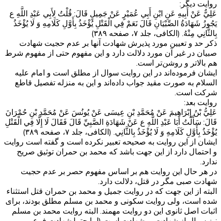
روایت دیگر:
عَلِيٌّ عَنْ أَبِيهِ عَنِ ابْنِ أَبِي عُمَيْرٍ عَنْ جَمِيلٍ قَالَ: قُلْتُ لِأَبِي عَبْدِ اللَّهِ ع
يَجُوزُ شَهَادَةُ الصِّبْيَانِ قَالَ نَعَمْ فِي الْقَتْلِ يُؤْخَذُ بِأَوَّلِ كَلَامِهِ وَ لَا يُؤْخَذُ
بِالثَّانِي مِنْهُ. (الکافی، جلد ۷، صفحه ۳۸۹)
ذکر حد و تعیین مورد پذیرش شهادت آنها بر عدم حجیت شهادت
صبیان در غیر آن مورد دلالت دارد و این مفهوم حتی از مفهوم شرط
هم بالاتر و روشن‌تر است.
ایشان فرموده‌اند در این روایت سوال از مطلق است و امام علیه
السلام به صورت مقید جواب داده‌اند و این به منزله تفصیل قاطع
شرکت است.
روایت بعد:
عَلِيُّ بْنُ إِبْرَاهِيمَ عَنْ مُحَمَّدِ بْنِ عِيسَى عَنْ يُونُسَ عَنْ مُحَمَّدِ بْنِ حُمْرَانَ
قَالَ: سَأَلْتُ أَبَا عَبْدِ اللَّهِ ع عَنْ شَهَادَةِ الصَّبِيِّ قَالَ فَقَالَ لَا إِلَّا فِي الْقَتْلِ
يُؤْخَذُ بِأَوَّلِ كَلَامِهِ وَ لَا يُؤْخَذُ بِالثَّانِي. (الکافی، جلد ۷، صفحه ۳۸۹)
ایشان از این روایت به صحیحه تعبیر نکرده است و گفته است روایت
و احتمال دارد از این جهت باشد که محمد بن حمران توثیق صریح
ندارد.
در هر حال این روایت هم بر اساس مفهوم حصر بر عدم حجیت
شهادت صبی مگر در قتل، دلالت دارد.
البته از این جهت که در روایت جمیل و محمد بن حمران قتل استثناء
شده است،‌ ولی روایت سکونی و محمد بن مسلم مطلق بودند، برای
اثبات اصل ثانوی این دو روایت مهمند. البته روایت محمد بن مسلم
نیز سوال از شهادت بر شهادت است (اما حتما شهادت فرع