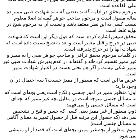
علی القاعده است.
مرحوم محقق در ادامه گفتند بعضی گفته‌اند شهادت صبی ممیز ده
ساله مقبول است و مرحوم صاحب جواهر گفته‌اند اصلا معلوم
نیست کسی به این نظر معتقد باشد و نسبت آن به مرحوم شیخ در
نهایه غلط است.
محقق سپس اشاره کرده است که قول دیگر این است که شهادت
صبی در جراح و قتل معتبر است و بعد به شیخ نسبت داده است که
شهادت آنها را در جراح پذیرفته است.
در کلمات مرحوم محقق نراقی و صاحب جواهر صبی را به ممیز و
غیر ممیز تقسیم کرده‌اند و گفته‌اند در عدم پذیرش شهادت صبی غیر
ممیز شکی نیست و اگر هم بحثی هست در اعتبار شهادت ممیز
است.
عرض ما این است که منظور از ممیز چیست؟ سه احتمال در آن
وجود دارد:
اول: منظور ممیز در امور جنسی و نکاح است یعنی بچه‌ای است که
به مسائل جنسی متوجه است در مقابل بچه غیر ممیز که بچه‌ای
است که مسائل جنسی را نمی‌فهمد.
دوم: منظور از غیر ممیز یعنی کسی که حسن و قبح را تشخیص
نمی‌دهد (که حصول این مرتبه قبل از حصول تمییز به معنای آگاهی
به مسائل جنسی است)
سوم: منظور از بچه غیر ممیز، بچه‌ای است که قصد از او متمشی
نمی‌شود.