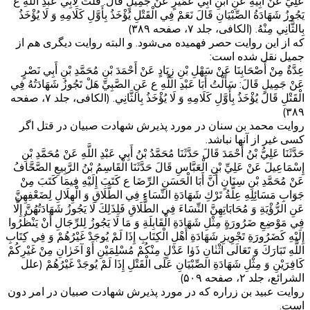
عَلِيٌّ عَنْ أَبِيهِ عَنِ ابْنِ أَبِي عُمَيْرٍ عَنْ جَمِيلٍ قَالَ: قُلْتُ لِأَبِي عَبْدِ اللَّهِ ع
يَجُوزُ شَهَادَةُ الصِّبْيَانِ قَالَ نَعَمْ فِي الْقَتْلِ يُؤْخَذُ بِأَوَّلِ كَلَامِهِ وَ لَا يُؤْخَذُ
بِالثَّانِي مِنْهُ. (الکافی، جلد ۷، صفحه ۳۸۹)
که از این روایت حصر فهمیده می‌شود. و البته روایت دیگری هم از
جمیل نقل شده است:
عِدَّةٌ مِنْ أَصْحَابِنَا عَنْ سَهْلِ بْنِ زِيَادٍ عَنْ أَحْمَدَ بْنِ مُحَمَّدِ بْنِ أَبِي نَصْرٍ
عَنْ جَمِيلٍ قَالَ: سَأَلْتُ أَبَا عَبْدِ اللَّهِ ع عَنِ الصَّبِيِّ هَلْ تَجُوزُ شَهَادَتُهُ فِي
الْقَتْلِ قَالَ يُؤْخَذُ بِأَوَّلِ كَلَامِهِ وَ لَا يُؤْخَذُ بِالثَّانِي. (الکافی، جلد ۷، صفحه
۳۸۹)
روایت محمد بن سنان در مورد پذیرش شهادت صبیان در قتل اگر
کسی غیر از آنها نباشد.
حَدَّثَنَا عَلِيُّ بْنُ أَحْمَدَ قَالَ حَدَّثَنَا مُحَمَّدُ بْنُ أَبِي عَبْدِ اللَّهِ عَنْ مُحَمَّدِ بْنِ‌
إِسْمَاعِيلَ عَنْ عَلِيِّ بْنِ الْعَبَّاسِ قَالَ حَدَّثَنَا الْقَاسِمُ بْنُ الرَّبِيعِ الصَّحَّافُ
عَنْ مُحَمَّدِ بْنِ سِنَانٍ أَنَّ أَبَا الْحَسَنِ الرِّضَا ع كَتَبَ إِلَيْهِ فِيمَا كَتَبَ مِنْ
جَوَابِ مَسَائِلِهِ عِلَّةُ تَرْكِ شَهَادَةِ النِّسَاءِ فِي الطَّلَاقِ وَ الْهِلَالِ لِضَعْفِهِنَّ
عَنِ الرُّؤْيَةِ وَ مُحَابَاتِهِنَّ النِّسَاءَ فِي الطَّلَاقِ فَلِذَلِكَ لَا يَجُوزُ شَهَادَتُهُنَّ إِلَّا
فِي مَوْضِعِ ضَرُورَةٍ مِثْلِ شَهَادَةِ الْقَابِلَةِ وَ مَا لَا يَجُوزُ لِلرِّجَالِ أَنْ يَنْظُرُوا
إِلَيْهِ كَضَرُورَةِ تَجْوِيزِ شَهَادَةِ أَهْلِ الْكِتَابِ إِذَا لَمْ يُوجَدْ غَيْرُهُمْ وَ فِي كِتَابِ
اللَّهِ تَبَارَكَ وَ تَعَالَى اثْنٰانِ ذَوٰا عَدْلٍ مِنْكُمْ مُسْلِمَيْنِ أَوْ آخَرٰانِ مِنْ غَيْرِكُمْ
كَافِرَيْنِ وَ مِثْلِ شَهَادَةِ الصِّبْيَانِ عَلَى الْقَتْلِ إِذَا لَمْ يُوجَدْ غَيْرُهُمْ‌ (علل
الشرائع، جلد ۲، صفحه ۵۰۹)
روایت عبید بن زراره که در مورد پذیرش شهادت صبیان در امر دون
است.