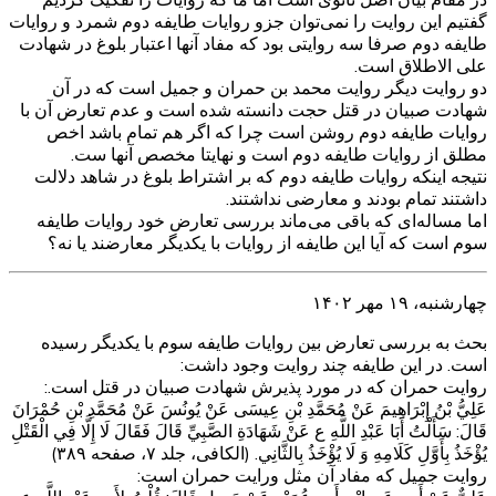
گفتیم این روایت را نمی‌توان جزو روایات طایفه دوم شمرد و روایات
طایفه دوم صرفا سه روایتی بود که مفاد آنها اعتبار بلوغ در شهادت
علی الاطلاق است.
دو روایت دیگر روایت محمد بن حمران و جمیل است که در آن
شهادت صبیان در قتل حجت دانسته شده است و عدم تعارض آن با
روایات طایفه دوم روشن است چرا که اگر هم تمام باشد اخص
مطلق از روایات طایفه دوم است و نهایتا مخصص آنها ست.
نتیجه اینکه روایات طایفه دوم که بر اشتراط بلوغ در شاهد دلالت
داشتند تمام بودند و معارضی نداشتند.
اما مساله‌ای که باقی می‌ماند بررسی تعارض خود روایات طایفه
سوم است که آیا این طایفه از روایات با یکدیگر معارضند یا نه؟
چهارشنبه، ۱۹ مهر ۱۴۰۲
بحث به بررسی تعارض بین روایات طایفه سوم با یکدیگر رسیده
است. در این طایفه چند روایت وجود داشت:
روایت حمران که در مورد پذیرش شهادت صبیان در قتل است.:
عَلِيُّ بْنُ إِبْرَاهِيمَ عَنْ مُحَمَّدِ بْنِ عِيسَى عَنْ يُونُسَ عَنْ مُحَمَّدِ بْنِ حُمْرَانَ
قَالَ: سَأَلْتُ أَبَا عَبْدِ اللَّهِ ع عَنْ شَهَادَةِ الصَّبِيِّ قَالَ فَقَالَ لَا إِلَّا فِي الْقَتْلِ
يُؤْخَذُ بِأَوَّلِ كَلَامِهِ وَ لَا يُؤْخَذُ بِالثَّانِي. (الکافی، جلد ۷، صفحه ۳۸۹)
روایت جمیل که مفاد آن مثل ورایت حمران است: