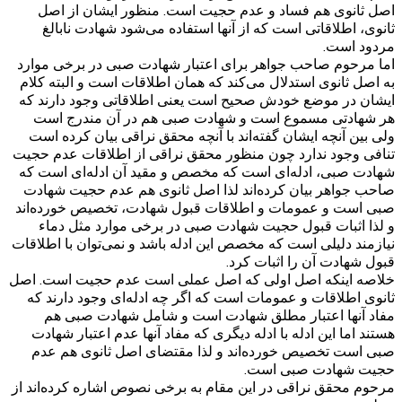
اصل ثانوی هم فساد و عدم حجیت است. منظور ایشان از اصل
ثانوی، اطلاقاتی است که از آنها استفاده می‌شود شهادت نابالغ
مردود است.
اما مرحوم صاحب جواهر برای اعتبار شهادت صبی در برخی موارد
به اصل ثانوی استدلال می‌کند که همان اطلاقات است و البته کلام
ایشان در موضع خودش صحیح است یعنی اطلاقاتی وجود دارند که
هر شهادتی مسموع است و شهادت صبی هم در آن مندرج است
ولی بین آنچه ایشان گفته‌اند با آنچه محقق نراقی بیان کرده است
تنافی وجود ندارد چون منظور محقق نراقی از اطلاقات عدم حجیت
شهادت صبی، ادله‌ای است که مخصص و مقید آن ادله‌ای است که
صاحب جواهر بیان کرده‌اند لذا اصل ثانوی هم عدم حجیت شهادت
صبی است و عمومات و اطلاقات قبول شهادت، تخصیص خورده‌اند
و لذا اثبات قبول حجیت شهادت صبی در برخی موارد مثل دماء
نیازمند دلیلی است که مخصص این ادله باشد و نمی‌توان با اطلاقات
قبول شهادت آن را اثبات کرد.
خلاصه اینکه اصل اولی که اصل عملی است عدم حجیت است. اصل
ثانوی اطلاقات و عمومات است که اگر چه ادله‌ای وجود دارند که
مفاد آنها اعتبار مطلق شهادت است و شامل شهادت صبی هم
هستند اما این ادله با ادله دیگری که مفاد آنها عدم اعتبار شهادت
صبی است تخصیص خورده‌اند و لذا مقتضای اصل ثانوی هم عدم
حجیت شهادت صبی است.
مرحوم محقق نراقی در این مقام به برخی نصوص اشاره کرده‌اند از