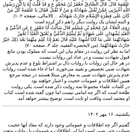
عَلْقَمَةَ قَالَ: قَالَ الصَّادِقُ جَعْفَرُ بْنُ مُحَمَّدٍ ع وَ قَدْ قُلْتُ لَهُ يَا ابْنَ رَسُولِ
اللَّهِ أَخْبِرْنِي عَمَّنْ تُقْبَلُ شَهَادَتُهُ وَ مَنْ لَا تُقْبَلُ فَقَالَ يَا عَلْقَمَةُ كُلُّ مَنْ
كَانَ عَلَى فِطْرَةِ الْإِسْلَامِ جَازَتْ شَهَادَتُه‏ … (الامالی، صفحه ۱۰۲)
و البته ایشان یک روایت دیگر را هم ذکر کرده است:
رَوَى الْعَلَاءُ عَنْ مُحَمَّدِ بْنِ مُسْلِمٍ قَالَ سَأَلْتُ أَبَا جَعْفَرٍ ع عَنِ الذِّمِّيِّ وَ
الْعَبْدِ يُشْهَدَانِ عَلَى شَهَادَةٍ ثُمَّ يُسْلِمُ الذِّمِّيُّ وَ يُعْتَقُ الْعَبْدُ أَ تَجُوزُ
شَهَادَتُهُمَا عَلَى مَا كَانَا أُشْهِدَا عَلَيْهِ قَالَ نَعَمْ إِذَا عُلِمَ مِنْهُمَا بَعْدَ ذَلِكَ خَيْرٌ
جَازَتْ شَهَادَتُهُمَا. (من لایحضره الفقیه، جلد ۳، صفحه ۷۰)
اما به نظر این روایت در مقام بیان این است که مملوک بودن مانع
قبول شهادت نیست و در عداد این روایات نیست.
در هر حال این روایات با روایات دال بر اشتراط بلوغ و عدم پذیرش
شهادت صبی تخصیص و تقیید می‌خورند. اما ادعاء شده است روایات
عدم پذیرش شهادت صبی به معارض مبتلا هستند در نتیجه مرجع
همین اطلاقات و عمومات حجیت و اعتبار خواهند بود.
در کلمات علماء مجموعا سه روایت ذکر شده است. یکی روایت
طلحة است که اگر چه امامی نیست اما چون گفته شده است کتاب
او معتمد است وثاقت او ثابت است. توضیح بیشتر خواهد آمد.
یکشنبه، ۱۶ مهر ۱۴۰۲
گفتیم اگر چه اطلاقات و عموماتی وجود دارند که مفاد آنها حجیت
شهادت حتی صبی است اما این اطلاقات و عمومات با روایات متعدد