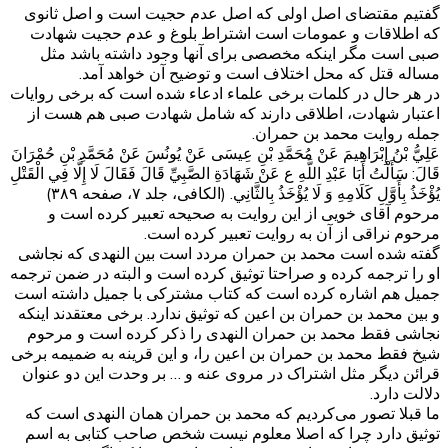
گفتیم مقتضای اصل اولی که اصل عدم حجیت است و اصل ثانوی
که اطلاقات و عمومات است اشتراط بلوغ و عدم حجیت شهادت
صبی است مگر اینکه مخصصی برای آنها وجود داشته باشد مثل
مساله قتل که محل اختلاف است و توضیح آن خواهد آمد.
در هر حال در کلمات برخی علماء ادعاء شده است که برخی روایات
اعتبار شهادت، اطلاقی دارند که شامل شهادت صبی هم هست از
جمله روایت محمد بن حمران.
عَلِيُّ بْنُ إِبْرَاهِيمَ عَنْ مُحَمَّدِ بْنِ عِيسَى عَنْ يُونُسَ عَنْ مُحَمَّدِ بْنِ حُمْرَانَ
قَالَ: سَأَلْتُ أَبَا عَبْدِ اللَّهِ ع عَنْ شَهَادَةِ الصَّبِيِّ قَالَ فَقَالَ لَا إِلَّا فِي الْقَتْلِ
يُؤْخَذُ بِأَوَّلِ كَلَامِهِ وَ لَا يُؤْخَذُ بِالثَّانِي. (الکافی، جلد ۷، صفحه ۳۸۹)
مرحوم آقای خویی از این روایت به صحیحه تعبیر کرده است و
مرحوم نراقی از آن به روایت تعبیر کرده است.
گفته شده است محمد بن حمران مردد است بین النهدی که نجاشی
او را ترجمه کرده و صراحتا توثیق کرده است و البته در ضمن ترجمه
جمیل هم اشاره کرده است که کتاب مشترکی با جمیل داشته است
و بین محمد بن حمران بن اعین که توثیق ندارد. برخی معتقدند اینکه
نجاشی فقط محمد بن حمران النهدی را ذکر کرده است و مرحوم
شیخ فقط محمد بن حمران بن اعین را، و این قرینه به ضمیمه برخی
قرائن دیگر مثل اشتراک در مروی عنه و … بر وحدت این دو عنوان
دلالت دارد.
ما قبلا تصور می‌کردیم که محمد بن حمران همان النهدی است که
توثیق دارد چرا که اصلا معلوم نیست شخص صاحب کتابی به اسم