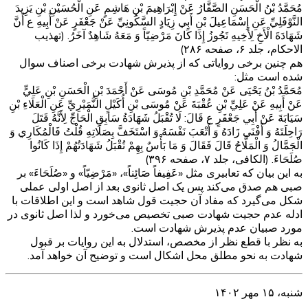
مُحَمَّدُ بْنُ الْحَسَنِ الصَّفَّارُ عَنْ إِبْرَاهِيمَ بْنِ هَاشِمٍ عَنِ الْحُسَيْنِ بْنِ يَزِيدَ
النَّوْفَلِيِّ عَنِ إِسْمَاعِيلَ بْنِ أَبِي زِيَادٍ السَّكُونِيِّ عَنْ جَعْفَرٍ عَنْ أَبِيهِ ع أَنَّ
شَهَادَةَ الْأَخِ لِأَخِيهِ تَجُوزُ إِذَا كَانَ مَرْضِيّاً وَ مَعَهُ شَاهِدٌ آخَرُ. (تهذیب
الاحکام، جلد ۶، صفحه ۲۸۶)
هم چنین برخی روایاتی که از پذیرش شهادت برخی اصناف سوال
شده است مثل:
مُحَمَّدُ بْنُ يَحْيَى عَنْ مُحَمَّدِ بْنِ مُوسَى عَنْ أَحْمَدَ بْنِ الْحَسَنِ بْنِ عَلِيٍّ
عَنْ أَبِيهِ عَنْ عَلِيِّ بْنِ عُقْبَةَ عَنْ مُوسَى بْنِ أُكَيْلٍ النُّمَيْرِيِّ عَنِ الْعَلَاءِ بْنِ
سَيَابَةَ عَنْ أَبِي جَعْفَرٍ ع قَالَ: لَا تُقْبَلُ شَهَادَةُ سَابِقِ الْحَاجِّ لِأَنَّهُ قَتَلَ
رَاحِلَتَهُ وَ أَفْنَى زَادَهُ وَ أَتْعَبَ نَفْسَهُ وَ اسْتَخَفَّ بِصَلَاتِهِ قُلْتُ فَالْمُكَارِي وَ
الْجَمَّالُ وَ الْمَلَّاحُ قَالَ فَقَالَ وَ مَا بَأْسٌ بِهِمْ تُقْبَلُ شَهَادَتُهُمْ إِذَا كَانُوا
صُلَحَاءَ. (الکافی، جلد ۷، صفحه ۳۹۶)
به این بیان که تعابیری مثل «عَفِيفاً صَائِناً»، «مَرْضِيّاً» و «صُلَحَاءَ» بر
صبی هم صدق می‌کند پس یک اصل ثانوی بعد از اصل اولی عملی
شکل می‌گیرد که مفاد آن حجیت قول شاهد است و این اطلاقات با
ادله عدم حجیت شهادت صبی تخصیص می‌خورد و لذا اصل ثانوی در
مورد صبیان عدم پذیرش شهادت است.
به نظر با قطع نظر از مخصص، استدلال به این روایات بر قبول
شهادت به نحو مطلق محل اشکال است و توضیح آن خواهد آمد.
شنبه، ۱۵ مهر ۱۴۰۲