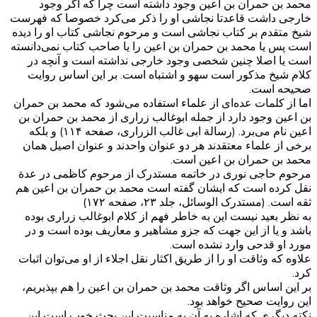
محمد بن حمران بن اعین وجود داشته است چرا که اگر وجود
خارجی داشت قاعدتا نجاشی او را ذکر می‌کرد خصوصا که فهرست
شیخ متقدم بر کتاب نجاشی است و مرحوم نجاشی کتاب او را دیده
است پس یا محمد بن حمران بن اعین را یا صاحب کتاب نمی‌دانسته
است یا اصلا چنین شخصی وجود خارجی نداشته است و آنچه در
کلام شیخ مذکور است سهو و اشتباه است. بر این اساس روایت
صحیحه است.
اما از کلمات عده‌ای از علماء استفاده می‌شود که محمد بن حمران
بن اعین وجود دارد از جمله ابوغالب زراری از محمد بن حمران بن
اعین نام می‌برد. (رسالة ابی غالب الزراری، صفحه ۱۱۴) و بلکه
برخی از علماء معتقدند هر دو عنوان واحدند و عنوان اصیل همان
محمد بن حمران بن اعین است.
مرحوم حاجی نوری در خاتمه مستدرک از مرحوم کاظمی در عدة
نقل کرده است که ایشان گفته است محمد بن حمران بن اعین هم
ثقه است. (مستدرک الوسائل، جلد ۲۳، صفحه ۱۷۲)
به نظر بعید نیست این به خاطر فهم از کلام ابوغالب زراری بوده
باشد و یا از این جهت که جزو مشاهیر و معاریف بوده است و در
مورد او قدحی وارد نشده است.
علاوه که وثاقت او را از طریق اکثار نقل اجلاء از او می‌توان اثبات
کرد.
بر این اساس اگر وثاقت محمد بن حمران بن اعین را هم بپذیریم،
این روایت صحیح خواهد بود.
نکته دیگری که اشاره به آن به مناسبت این بحث خوب است این