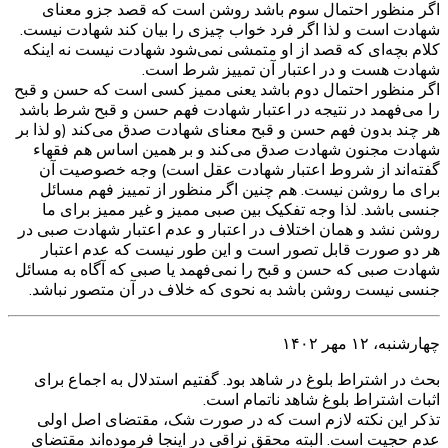
اگر منظور احتمال سوم باشد روشن است که قصد جزو معنای
شهادت است و لذا اگر فرد خواب چیزی را بیان کند شهادت نیست.
کلام بچه‌ای که قصد از او متمشی نمی‌شود شهادت نیست نه اینکه
شهادت هست و در اعتبار آن تمییز شرط است.
اگر منظور احتمال دوم باشد یعنی ممیز کسی است که حسن و قبح
را می‌فهمد در نتیجه در اعتبار شهادت فهم حسن و قبح شرط باشد
هر چند بدون فهم حسن و قبح معنای شهادت صدق می‌کند (و لذا بر
شهادت مجنون شهادت صدق می‌کند و بر همین اساس هم فقهاء
گفته‌اند از شروط اعتبار شهادت عقل است) وجه خصوصیت آن
برای ما روشن نیست. هم چنین اگر منظور از تمییز فهم مسائل
جنسی باشد. لذا وجه تفکیک بین صبی ممیز و غیر ممیز برای ما
روشن نشد و همان اختلاف در اعتبار و عدم اعتبار شهادت صبی در
هر دو صورت قابل تصور است و این طور نیست که عدم اعتبار
شهادت صبی که حسن و قبح را نمی‌فهمد یا صبی که آگاه به مسائل
جنسی نیست روشن باشد به نحوی که خلاف در آن متصور نباشد.
چهارشنبه، ۱۲ مهر ۱۴۰۲
بحث در اشتراط بلوغ در شاهد بود. گفتیم استدلال به اجماع برای
اثبات اشتراط بلوغ شاهد ناتمام است.
تذکر این نکته لازم است که در صورت شک، مقتضای اصل اولی
عدم حجیت است. البته محقق نراقی در اینجا فرموده‌اند مقتضای