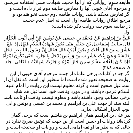
طایفه سوم: روایاتی که از آنها حجیت شهادت صبی استفاده می‌شود
و مرحوم آقای خویی آنها را معارض طایفه دوم قرار داده است و
اگر تعارض محکم باشد، روایات طایفه دوم حجت نخواهند بود و
مرجع اطلاق روایات طایفه اول است نه اصل عدم حجیت.
در طایفه سوم سه روایت ذکر شده است:
اول:
عَلِيُّ بْنُ إِبْرَاهِيمَ عَنْ مُحَمَّدِ بْنِ عِيسَى عَنْ يُونُسَ عَنْ أَبِي أَيُّوبَ الْخَزَّازِ
قَالَ سَأَلْتُ إِسْمَاعِيلَ بْنَ جَعْفَرٍ مَتَى تَجُوزُ شَهَادَةُ الْغُلَامِ فَقَالَ إِذَا بَلَغَ
عَشْرَ سِنِينَ قَالَ قُلْتُ وَ يَجُوزُ أَمْرُهُ قَالَ فَقَالَ إِنَّ رَسُولَ اللَّهِ ص دَخَلَ
بِعَائِشَةَ وَ هِيَ بِنْتُ عَشْرِ سِنِينَ وَ لَيْسَ يُدْخَلُ بِالْجَارِيَةِ حَتَّى تَكُونَ امْرَأَةً
فَإِذَا كَانَ لِلْغُلَامِ عَشْرُ سِنِينَ جَازَ أَمْرُهُ وَ جَازَتْ‌ شَهَادَتُهُ. (الکافی، جلد
۷، صفحه ۳۸۸)
اگر چه در کلمات برخی علماء از جمله مرحوم آقای خویی از این
روایت به صحیحه تعبیر شده است اما منظور این است که نقل آن از
اسماعیل صحیح است و گرنه معلوم نیست این روایت را امام علیه
السلام فرموده باشند و در مورد وثاقت خود اسماعیل هم شاید
برخی مطالب وجود داشته باشد و معلوم نیست وثاقت او ثابت باشد.
البته سند از جهت علی بن ابراهیم و محمد بن عیسی و یونس و ابی
ایوب الخزاز اشکالی ندارد.
پدر علی بن ابراهیم همان ابراهیم بن هاشم است که برخی گمان
کرده‌اند روایات او حسن است از این جهت که توثیق صریح ندارد در
حالی که به نظر ما او ثقه امامی است و روایات او صحیحه است و
همین تعبیر که در مورد او گفته شده است «اول من نشر حدیث