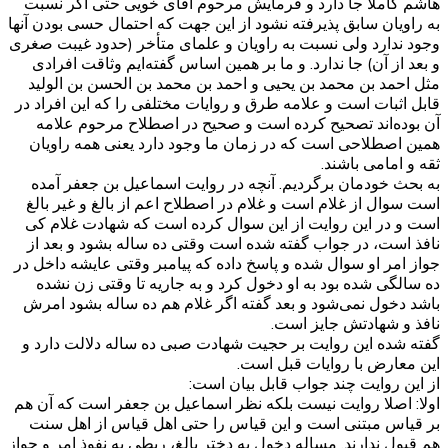
هاشم کاملا جا دارد و فرمایش مرحوم آقای خویی حتی اگر نسبت
به راویان سابق پذیرفته نشود از این جهت که احتمال حسی بودن آنها
وجود ندارد ولی نسبت به راویان و علمای متأخر (حدود غیبت صغری
و بعد از آن) جا ندارد. و ما بر همین اساس گفته‌ایم وثاقت افرادی
مثل احمد بن محمد بن یحیی و احمد بن محمد بن الحسن بن الولید
قابل اثبات است و علامه طرق و روایات مختلفی را که این افراد در
آن بوده‌اند تصحیح کرده است و صحیح در اصطلاح مرحوم علامه
همین اصطلاحی است که در زمان ما وجود دارد یعنی همه راویان
ثقه و امامی باشند.
به بحث خودمان برگردیم. آنچه در روایت اسماعیل بن جعفر آمده
است سوال از غلام است و غلام در اصطلاح اعم از بالغ و غیر بالغ
است و در این روایت از این سوال کرده است که شهادت غلام کی
نافذ است، در جواب گفته شده است وقتی ده ساله بشود و بعد از
جواز امر او سوال شده و پاسخ داده که پیامبر وقتی عایشه داخل در
ده سالگی شده بود به او دخول کرد و به جاریه تا وقتی زن نشده
باشد دخول نمی‌شود و بعد گفته اگر غلام هم ده ساله بشود امرش
نافذ و شهادتش جایز است.
گفته شده این روایت بر حجیت شهادت صبی ده ساله دلالت دارد و
این معارض با روایات قبل است.
از این روایت چند جواب قابل بیان است:
اولا: اصلا روایت نیست بلکه نظر اسماعیل بن جعفر است که آن هم
بر قیاس مبتنی است و این قیاس را حتی اهل قیاس از اهل سنت
هم قبول ندارند. مساله دخول به دختر بالغ، ربطی به نفوذ امر و جواز