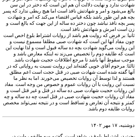
شهادت ندارد و نهایت دلالت آن هم این است که دختر در این سن
بالغ می‌شود و امر و شهادتش نافذ است اما هیچ ربطی ندارد که پسر
بچه هم این طور باشد بلکه قیاس اقتضاء می‌کند که امر و شهادت
پسر بچه نافذ نباشد چون دختر ده ساله از این جهت که بالغ است و
زن است امرش و شهادتش نافذ است.
ثانیا: بر فرض که روایت هم باشد از روایات اشتراط بلوغ اخص است
چون مفاد آنها این است که شهادت صبی مطلقا مسموع نیست و
این روایت می‌گوید شهادت بچه ده ساله قبول است و لذا نهایت این
است که طایفه دوم را تخصیص می‌زند نه اینکه معارض باشد و
موجب سقوط آنها باشد تا مرجع اطلاقات حجیت شهادت باشد.
ثالثا: مرحوم آقای خویی گفته‌اند این روایت نسبت به روایاتی که در
آنها گفته شده است شهادت صبی در قتل حجت است اعم مطلق
هستند و لذا توسط آن روایات تخصیص می‌خورند. اما به نظر ما
نسبت این روایت با آن روایات عموم و خصوص من وجه است. مفاد
این روایات حجیت شهادت صبی ده ساله در قتل و غیر قتل است و
مفاد آن روایات حجیت شهادت صبی در قتل است چه ده ساله و چه
کمتر و نتیجه آن تعارض و تساقط است و در نتیجه نمی‌تواند مخصص
روایات طایفه دوم باشد.
دوشنبه، ۱۷ مهر ۱۴۰۲
بحث در اشتراط بلوغ در شاهد است. گفتیم سه طایفه روایت در