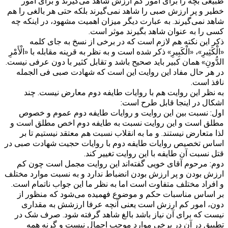
طبیعی بچه را برای امور کم ارزش شاهد می‌گیرند و برای امور
خطیر و پر ارزش صبی را شاهد نمی‌گیرند بلکه حتی هر بالغی را هم
شاهد نمی‌گیرند. به عبارت دیگر میزان اهمیت مشهود، در اینکه چه
کسی را به عنوان شاهد بگیرند موثر است.
ذکر این نکته هم لازم است که در برخی از نسخ به جای کلمه
«الْكَثِيرِ»، «الْكَبِيرِ» ذکر شده است و به نظر به قرینه مقابله با «الْأَمْرِ
الدُّونِ» همان کبیر باید صحیح باشد و تقابل کثیر با دون عرفی نیست.
در هر حال مفاد این روایت این است که شهادت صبی فی الجمله
نافذ است.
به نظر این روایت هم با روایات طایفه دوم معارض نیست. چند
اشکال در اینجا قابل طرح است:
اول: نسبت بین این روایت و روایات طایفه دوم عموم و خصوص
مطلق است و این روایت نسبت به طایفه دوم اخص مطلق است و
لذا متعارض نیستند. و ما به انقلاب نسبت هم معتقد نیستیم تا بر
اساس تخصیص روایات طایفه دوم با روایات حجیت شهادت صبی در
قتل نسبت آن طایفه با این روایت تغییر کند.
دوم: مرحوم آقای خویی گفته‌اند این روایت مجمل است چون کم
ارزش بودن و پر ارزش بودن انضباط ندارد و به نسبت موارد مختلف
و افراد مختلف متفاوت است اما به نظر ما این جواب ناتمام است.
بر اساس مناسبات حکم و موضوع فهمیده می‌شود که منظور از
دون، امور کم ارزش است یعنی آنچه عرفا ارزشش به مقداری
نیست که برای آن نیاز باشد بالغ شاهد گرفته شود. صرف شک در
تطبیق در آن در برخی موارد موجب اجمال نیست و گرنه همه