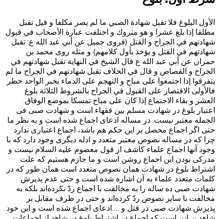
الأول البلوغ‌ فلا تقبل شهادة الصبي ما لم يصر مكلفا و قيل تقبل
مطلقا إذا بلغ عشرا و هو متروك و اختلفت عبارة الأصحاب في قبول
شهادتهم في الجراح و القتل (فروى جميل عن أبي عبد الله ع: تقبل
شهادتهم في القتل و يؤخذ بأول كلامهم) و مثله روى محمد بن
حمران عن أبي عبد الله ع قال الشيخ في النهاية تقبل شهادتهم في
الجراح و القصاص و قال في الخلاف تقبل شهادتهم في الجراح ما لم
يتفرقوا إذا اجتمعوا على مباح و التهجم على الدماء بخبر الواحد خطر
فالأولى الاقتصار على القبول في الجراح بالشروط الثلاثة بلوغ
العشر و بقاء الاجتماع إذا كان على مباح تمسكا بموضع الوفاق.
اعتبار بلوغ در شهادت مسلم بین فقهاء است و شهادت صبی فی
الجمله معتبر نیست. در مساله ادعای اجماع شده است و به نظر ما
حتی اگر اجماع محصل بر این حکم هم باشد، اجماع اعتباری ندارد
چرا که در مساله نصوص معتبر متعدد و ادله دیگری وجود دارد که با
وجود آنها اجماع علماء کاشف از قول معصوم علیه السلام نیست و
مدرکی بودن این اجماع روشن است و ما جازم هستیم که علت
اشتراط بلوغ در شهادت همان نصوص متعدد است همان طور که در
کلمات متعدد علماء به آن اشاره شده است و حتی عدم پذیرش
شهادت صبی ده ساله را به مخالفت با اجماع ردّ نکرده‌اند بلکه به
مخالفت با سایر نصوص ردّ کرده‌اند و حتی در طرف مقابل بر
پذیرش شهادت صبی در قتل و … ادعای اجماع شده است و این خود
شاهد بر این است که اجماع در اشتراط بلوغ در شاهد از اجماعات