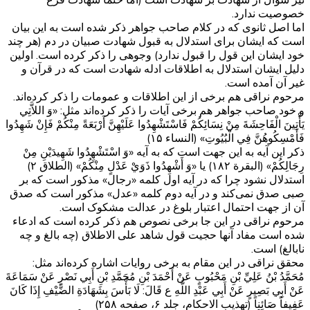
خصوصیت ندارد.
اما اصل ثانوی که در کلام صاحب جواهر ذکر شده است به این بیان
است که ایشان برای استدلال به قبول شهادت صبیان در دم (هر چند
خود ایشان این قول را قبول ندارد) وجوهی را ذکر کرده است. اولین
دلیل ایشان استدلال به اطلاقات ادله شهادت است که در قرآن و
غیر آن آمده است.
مرحوم نراقی هم برخی از این اطلاقات و عمومات را ذکر کرده‌اند.
و خود صاحب جواهر هم برخی آیات را ذکر کرده‌اند مثل: «وَ اللاَّتِي
يَأْتِينَ الْفَاحِشَةَ مِنْ نِسَائِكُمْ فَاسْتَشْهِدُوا عَلَيْهِنَّ أَرْبَعَةً مِنْكُمْ فَإِنْ شَهِدُوا
فَأَمْسِكُوهُنَّ فِي الْبُيُوتِ» (النساء ۱۵)
ذکر این آیه به این جهت است که به آیه «وَ اسْتَشْهِدُوا شَهِيدَيْنِ مِنْ
رِجَالِكُمْ» (البقرة ۱۸۲) یا «وَ أَشْهِدُوا ذَوَيْ عَدْلٍ مِنْكُمْ» (الطلاق ۲)
استدلال نشود چرا که در آیه اول کلمه «رجال» مذکور است که بر
صبی صدق نمی‌کند و در آیه دوم کلمه «عدل» مذکور است که صدق
آن از جهت احتمال اعتبار بلوغ در عدالت مشکوک است.
مرحوم نراقی در این جا برخی نصوص هم ذکر کرده است که ادعاء
شده است مفاد آنها حجیت قول شاهد علی الاطلاق (چه بالغ و چه
نابالغ) است.
محقق نراقی در این مقام به برخی روایات اشاره کرده‌اند مثل:
مُحَمَّدُ بْنُ عَلِيِّ بْنِ مَحْبُوبٍ عَنْ أَحْمَدَ بْنِ مُحَمَّدِ بْنِ أَبِي نَصْرٍ عَنْ سَمَاعَةَ
عَنْ أَبِي بَصِيرٍ عَنْ أَبِي عَبْدِ اللَّهِ ع قَالَ: لَا بَأْسَ بِشَهَادَةِ الضَّيْفِ إِذَا كَانَ
عَفِيفاً صَائِناً (تهذیب الاحکام، جلد ۶، صفحه ۲۵۸)