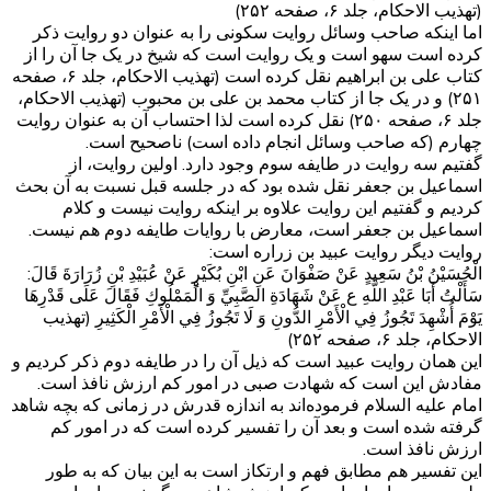
(تهذیب الاحکام، جلد ۶، صفحه ۲۵۲)
اما اینکه صاحب وسائل روایت سکونی را به عنوان دو روایت ذکر
کرده است سهو است و یک روایت است که شیخ در یک جا آن را از
کتاب علی بن ابراهیم نقل کرده است (تهذیب الاحکام، جلد ۶، صفحه
۲۵۱) و در یک جا از کتاب محمد بن علی بن محبوب (تهذیب الاحکام،
جلد ۶، صفحه ۲۵۰) نقل کرده است لذا احتساب آن به عنوان روایت
چهارم (که صاحب وسائل انجام داده است) ناصحیح است.
گفتیم سه روایت در طایفه سوم وجود دارد. اولین روایت، از
اسماعیل بن جعفر نقل شده بود که در جلسه قبل نسبت به آن بحث
کردیم و گفتیم این روایت علاوه بر اینکه روایت نیست و کلام
اسماعیل بن جعفر است، معارض با روایات طایفه دوم هم نیست.
روایت دیگر روایت عبید بن زراره است:
الْحُسَيْنُ بْنُ سَعِيدٍ عَنْ صَفْوَانَ عَنِ ابْنِ بُكَيْرٍ عَنْ عُبَيْدِ بْنِ زُرَارَةَ قَالَ:
سَأَلْتُ أَبَا عَبْدِ اللَّهِ ع عَنْ شَهَادَةِ الصَّبِيِّ وَ الْمَمْلُوكِ فَقَالَ عَلَى قَدْرِهَا
يَوْمَ أُشْهِدَ تَجُوزُ فِي الْأَمْرِ الدُّونِ وَ لَا تَجُوزُ فِي الْأَمْرِ الْكَثِيرِ (تهذیب
الاحکام، جلد ۶، صفحه ۲۵۲)
این همان روایت عبید است که ذیل آن را در طایفه دوم ذکر کردیم و
مفادش این است که شهادت صبی در امور کم ارزش نافذ است.
امام علیه السلام فرموده‌اند به اندازه قدرش در زمانی که بچه شاهد
گرفته شده است و بعد آن را تفسیر کرده است که در امور کم
ارزش نافذ است.
این تفسیر هم مطابق فهم و ارتکاز است به این بیان که به طور