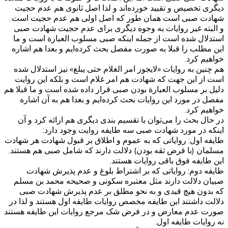
دیگری تخصیص و تقیید خورده‌اند و لذا اصل ثانوی هم عدم حجیت
شهادت صبی است همان طور که اصل اولی هم عدم حجیت است.
و البته غیر روایات به وجوه دیگری برای عدم حجیت شهادت صبی
استدلال شده است از جمله اینکه صبی مسلوب العبارة است و ما
این مطلب را قبلا به صورت مفصل بحث کرده‌ایم و بعدا هم اشاره
خواهیم کرد.
هم چنین به روایات «لایجوز امر الغلام حتی یبلغ» نیز استدلال شده
است از این جهت که شهادت هم امر غلام است و بلکه این روایت
دلیل بر مسلوب العبارة بودن صبی قرار داده شده است و ما قبلا هم
مفصل در مورد این روایات بحث کرده‌ایم و بعدا هم به آن اشاره
خواهیم کرد.
در حال بحث را می‌توان با تقسیم بندی دیگری هم ارائه کرد و آن
اینکه در مورد شهادت صبی سه طایفه روایت وجود دارد:
طایفه اول: روایاتی که به عموم و اطلاق بر قبول شهادت هر شهادت
مسلمان (با فرض ثقه بودن) دلالت دارند که شامل صبی هم هستند.
این طایفه فوق باقی روایات هستند.
طایفه دوم: روایاتی که بر اشتراط بلوغ و عدم پذیرش شهادت
صبیان دلالت دارند مثل معتبره سکونی و صحیحه محمد بن مسلم
که بدون هیچ قیدی و به نحو مطلق بر عدم پذیرش شهادت صبی
دلالت داشتند این طایفه مخصص روایات طایفه اول هستند و لذا در
صورت عدم معارض و در فرض شک مرجع روایات این طایفه هستند
نه روایات طایفه اول.