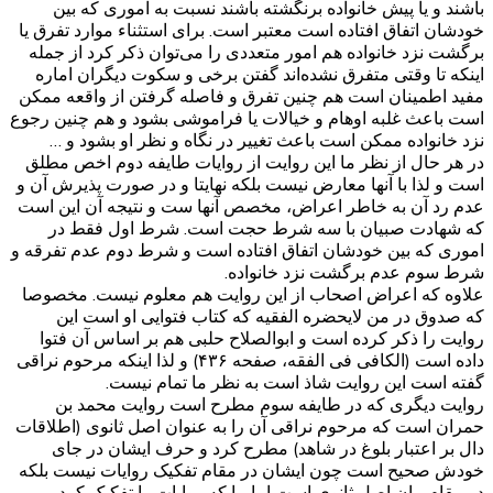
باشند و یا پیش خانواده برنگشته باشند نسبت به اموری که بین
خودشان اتفاق افتاده است معتبر است. برای استثناء موارد تفرق یا
برگشت نزد خانواده هم امور متعددی را می‌توان ذکر کرد از جمله
اینکه تا وقتی متفرق نشده‌اند گفتن برخی و سکوت دیگران اماره
مفید اطمینان است هم چنین تفرق و فاصله گرفتن از واقعه ممکن
است باعث غلبه اوهام و خیالات یا فراموشی بشود و هم چنین رجوع
نزد خانواده ممکن است باعث تغییر در نگاه و نظر او بشود و …
در هر حال از نظر ما این روایت از روایات طایفه دوم اخص مطلق
است و لذا با آنها معارض نیست بلکه نهایتا و در صورت پذیرش آن و
عدم رد آن به خاطر اعراض، مخصص آنها ست و نتیجه آن این است
که شهادت صبیان با سه شرط حجت است. شرط اول فقط در
اموری که بین خودشان اتفاق افتاده است و شرط دوم عدم تفرقه و
شرط سوم عدم برگشت نزد خانواده.
علاوه که اعراض اصحاب از این روایت هم معلوم نیست. مخصوصا
که صدوق در من لایحضره الفقیه که کتاب فتوایی او است این
روایت را ذکر کرده است و ابوالصلاح حلبی هم بر اساس آن فتوا
داده است (الکافی فی الفقه، صفحه ۴۳۶) و لذا اینکه مرحوم نراقی
گفته است این روایت شاذ است به نظر ما تمام نیست.
روایت دیگری که در طایفه سوم مطرح است روایت محمد بن
حمران است که مرحوم نراقی آن را به عنوان اصل ثانوی (اطلاقات
دال بر اعتبار بلوغ در شاهد) مطرح کرد و حرف ایشان در جای
خودش صحیح است چون ایشان در مقام تفکیک روایات نیست بلکه
در مقام بیان اصل ثانوی است اما ما که روایات را تفکیک کردیم