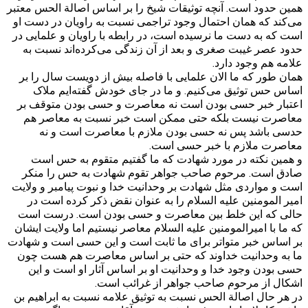
همین حدود است. آنچه توثیقات شیخ را بر اساس اصالة الحس معتبر
می‌کند که همان احتمال وجود تراجمی نسبت به راویان در دست او
است که به دست ما نرسیده است، در رابطه با راویان و علمایی در
حدود عصر غیبت صغری و بعد از آن زندگی می‌کرده‌اند نسبت به
علامه هم وجود دارد.
همان طور که ما الان علمایی با فاصله بیش از دویست سال را بر
اساس حس توثیق می‌کنیم. و ما در جای خودش گفته‌ایم ملاک
اعتبار خبر حسی بودن است نه معاصرت و حسی بودن متوقف بر
معاصرت نیست بلکه حتی ممکن است خبر نسبت به معاصر هم
حدسی باشد پس نه حسی بودن ملازم با معاصرت است و نه
معاصرت ملازم با خبر حسی است.
و همین نکته در مورد شهادت که ما گفتیم متقوم به حس است
صادق است. مرحوم صاحب جواهر تقوم شهادت به حس را منکر
است و مواردی مثل شهادت بر وحدانیت خدا و نبوت پیامبر و ولایت
امیر المومنین علیه السلام را به عنوان نقض ذکر کرده است در
حالی که این خلط بین معاصرت و حسی بودن است. درست است
که ما با امیرالمومنین علیه السلام معاصر نیستیم اما ولایت ایشان
بر اساس خبر متواتر برای ما ثابت است و این حسی است و شهادت
ما به وحدانیت خداوند که حتی بر اساس معاصرت هم هست چون
حسی بودن وجود خدا و وحدانیت او بر اساس آثار او است و این
اشکال از مرحوم صاحب جواهر از غرائب است.
در هر حال اصالة الحس نسبت به توثیق علامه نسبت به ابراهیم بن