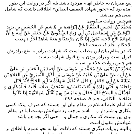
نفع میزبان به خاطر اتهام مردود باشد. بله اگر در روایت این طور
آمده بود که «تجوز شهادة العفیف الصائن» اطلاقی داشت که شامل
صبی هم می‌شد.
هم‌چنین روایت سکونی:
مُحَمَّدُ بْنُ الْحَسَنِ الصَّفَّارُ عَنْ إِبْرَاهِيمَ بْنِ هَاشِمٍ عَنِ الْحُسَيْنِ بْنِ يَزِيدَ
النَّوْفَلِيِّ عَنِ إِسْمَاعِيلَ بْنِ أَبِي زِيَادٍ السَّكُونِيِّ عَنْ جَعْفَرٍ عَنْ أَبِيهِ ع أَنَّ
شَهَادَةَ الْأَخِ لِأَخِيهِ تَجُوزُ إِذَا كَانَ مَرْضِيّاً وَ مَعَهُ شَاهِدٌ آخَرُ. (تهذیب
الاحکام، جلد ۶، صفحه ۲۸۶)
که در مقام بیان این مطلب است که شهادت برادر به نفع برادرش
قبول است و برادر بودن مانع قبول شهادت نیست.
هم چنین روایت علاء بن سیابة:
مُحَمَّدُ بْنُ يَحْيَى عَنْ مُحَمَّدِ بْنِ مُوسَى عَنْ أَحْمَدَ بْنِ الْحَسَنِ بْنِ عَلِيٍّ
عَنْ أَبِيهِ عَنْ عَلِيِّ بْنِ عُقْبَةَ عَنْ مُوسَى بْنِ أُكَيْلٍ النُّمَيْرِيِّ عَنِ الْعَلَاءِ بْنِ
سَيَابَةَ عَنْ أَبِي جَعْفَرٍ ع قَالَ: لَا تُقْبَلُ شَهَادَةُ سَابِقِ الْحَاجِّ لِأَنَّهُ قَتَلَ
رَاحِلَتَهُ وَ أَفْنَى زَادَهُ وَ أَتْعَبَ نَفْسَهُ وَ اسْتَخَفَّ بِصَلَاتِهِ قُلْتُ فَالْمُكَارِي وَ
الْجَمَّالُ وَ الْمَلَّاحُ قَالَ فَقَالَ وَ مَا بَأْسٌ بِهِمْ تُقْبَلُ شَهَادَتُهُمْ إِذَا كَانُوا
صُلَحَاءَ. (الکافی، جلد ۷، صفحه ۳۹۶)
که امام علیه السلام در مقام بیان این هستند که صرف اینکه کسی
مکاری و شتردار و … باشد موجب رد شهادتش نیست اما در مقام
بیان این نیست که مکاری و جمال و … حتی اگر بچه هم باشد
شهادتش مقبول است.
و البته روایات دیگری هستند که دلالت آنها به نحو عموم یا اطلاق بر