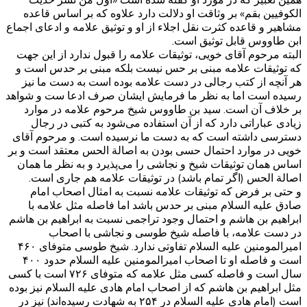
الکوفیین بقم» بر وثاقت او دلالت دارد علاوه که بر اساس قاعده
مشاهیر و قاعده کثرت نقل اجلاء از او و توثیق علامه و ادعای اجماع
ابن طاووس قابل توثیق است.
البته مرحوم آقای خویی، توثیقات علامه را قبول ندارد از این جهت
که توثیقات علامه مبنی بر حس نیست بلکه مبنی بر حدس است و
هر آنچه از کتب رجالی در دست علامه بوده است به دست ما نیز
رسیده است اما به نظر ما فرمایش ایشان صرف ادعا ست و شواهد
بر خلاف آن است. سید بن طاووس شیخ مرحوم علامه در موارد
زیادی عباراتی دارد که از آن استفاده می‌شود به کتبی در رجال
دسترسی داشته است که به دست ما نرسیده است. و مرحوم آقای
خویی در موارد احتمال حسی بودن به اصالة الحس معتقد است و بر
اساس همان توثیقات شیخ و نجاشی را می‌پذیرد و به نظر ما همان
اصالة الحس (اگر تمام باشد) در توثیقات علامه هم جاری است.
و حتی بر فرض که توثیقات علامه نسبت به امثال اصحاب امام
صادق علیه السلام مبنی بر حدس باشد اما فاصله مثل علامه با
ابراهیم بن هاشم و احتمال وجود تراجمی نسبت به ابراهیم بن هاشم
در دست علامه، با فاصله شیخ طوسی و نجاشی با اصحاب
امیرالمومنین علیه السلام تفاوتی ندارد. شیخ طوسی متوفای ۴۶۰
است و فاصله او تا اصحاب امیرالمومنین علیه السلام حدود ۴۰۰
سال است و فاصله کسی مثل علامه که متوفای ۷۲۶ است با کسی
مثل ابراهیم بن هاشم که از اصحاب امام هادی علیه السلام نیز بوده
است (امام هادی علیه السلام در ۲۵۴ به شهادت رسیده‌اند) نیز در