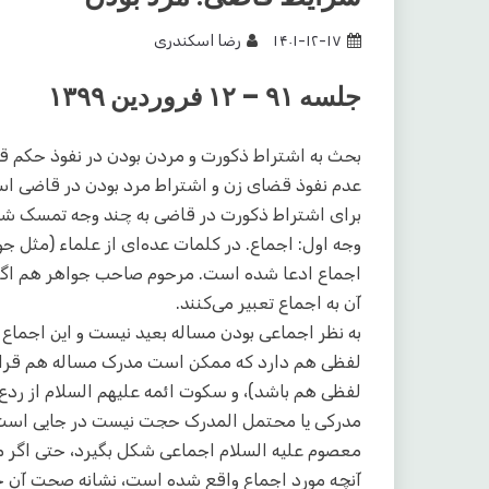
۱۴۰۱-۱۲-۱۷
رضا اسکندری
جلسه ۹۱ – ۱۲ فروردین ۱۳۹۹
بحث به اشتراط ذکورت و مردن بودن در نفوذ حکم 
عدم نفوذ قضای زن و اشتراط مرد بودن در قاضی ا
برای اشتراط ذکورت در قاضی به چند وجه تمسک ش
وجه اول: اجماع. در کلمات عده‌ای از علماء (مثل ج
اجماع ادعا شده است. مرحوم صاحب جواهر هم اگر چه ت
آن به اجماع تعبیر می‌کنند.
به نظر اجماعی بودن مساله بعید نیست و این اجماع 
لفظی هم دارد که ممکن است مدرک مساله هم قرار بگ
لفظی هم باشد)، و سکوت ائمه علیهم السلام از ردع آ
مدرکی یا محتمل المدرک حجت نیست در جایی است اج
معصوم علیه السلام اجماعی شکل بگیرد، حتی اگر م
آنچه مورد اجماع واقع شده است، نشانه صحت آن حک