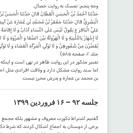
وجه پنجم: تمسک به روایت خصال.
حَدَّثَنَا أَحْمَدُ بْنُ الْحَسَنِ الْقَطَّانُ قَالَ حَدَّثَنَا الْحَسَنُ بْنُ عَل
الْبَصْرِيُّ قَالَ حَدَّثَنَا جَعْفَرُ بْنُ مُحَمَّدِ بْنِ عُمَارَةَ عَنْ أَبِي
عَلِيٍّ الْبَاقِرَ ع يَقُولُ‏ لَيْسَ‏ عَلَى‏ النِّسَاءِ أَذَانٌ‏ وَ لَا إِقَامَةٌ 
لَا إِجْهَارٌ بِالتَّلْبِيَةِ وَ لَا الْهَرْوَلَةُ بَيْنَ الصَّفَا وَ الْمَرْوَةِ وَ 
يُقَصِّرْنَ مِنْ شُعُورِهِنَّ وَ لَا تَوَلِّي الْمَرْأَةِ الْقَضَاءَ وَ لَا تَو
جلد ۲، صفحه ۵۸۵)
تعبیر مذکور در این روایت ظاهر در نهی است و اینک
اما سند روایت مشکل دارد و وثاقت افرادی مثل ا
بن محمد بن عمارة و پدرش محرز نیست.
جلسه ۹۲ – ۱۶ فروردین ۱۳۹۹
گفتیم اشتراط ذکورت معروف و مشهور بلکه مجمع علی
برخی از دوستان به اجماع اشکال کردند که شرط ذکو