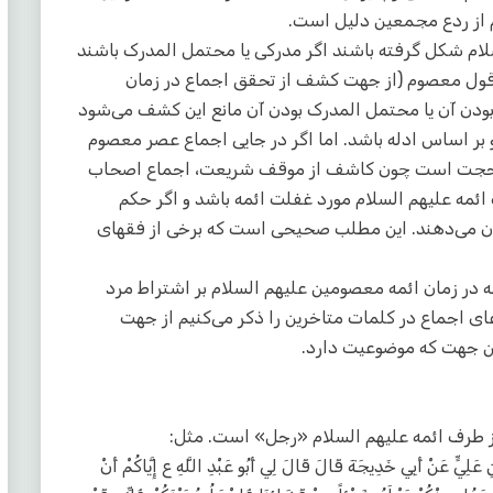
 از ردع مجمعین دلیل است.
لام شکل گرفته باشند اگر مدرکی یا محتمل المدرک باشند
 قول معصوم (از جهت کشف از تحقق اجماع در زمان
دن آن یا محتمل المدرک بودن آن مانع این کشف می‌شود
بر اساس ادله باشد. اما اگر در جایی اجماع عصر معصوم
د حجت است چون کاشف از موقف شریعت، اجماع اصحاب
ئمه علیهم السلام مورد غفلت ائمه باشد و اگر حکم
ن می‌دهند. این مطلب صحیحی است که برخی از فقهای
ر زمان ائمه معصومین علیهم السلام بر اشتراط مرد
ای اجماع در کلمات متاخرین را ذکر می‌کنیم از جهت
ن جهت که موضوعیت دارد.
ز طرف ائمه علیهم السلام «رجل» است. مثل:
َلِيٍّ عَنْ أَبِي خَدِيجَةَ قَالَ قَالَ لِي أَبُو عَبْدِ اللَّهِ ع إِيَّاكُمْ أَنْ