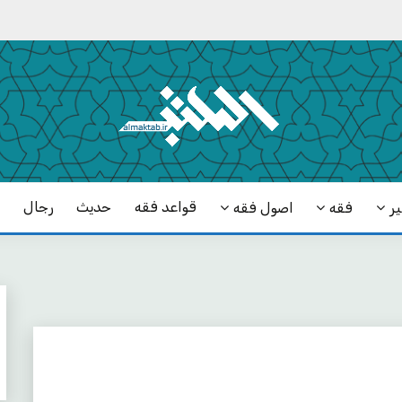
قواعد فقه
حدیث
رجال
ک
ر
فقه
اصول فقه