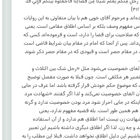
رَجُلٍ مِنْكُمْ يَعْلَمُ شَيْئاً مِنْ قَضَائِنَا فَاجْعَلُوهُ بَيْنَكُمْ فَإِنِّي قَدْ
د و مرحوم آقای خویی هم با بیان متفاوتی به این روایات
 اساس مفهوم وصف بلکه بر اساس اطلاق مقامی است. یعنی
که صلاحیت برای قضا را دارد، است و فرموده‌اند کسی که
اند. پس از آنجا که امام در مقام بیان شرایط قاضی است
، در مقام حصر است و قیودی که در مقام حصر ذکر شوند
 الغای خصوصیت می‌شود مثل «رجل شک بین الثلاث و
 تعبیر هر مکلفی است. چون قبلا به صورت مفصل توضیح
 که موضوع حکم خودش قرار گرفته باشد اما عرف در جایی
ن الغای خصوصیت نمی‌کند و لذا اگر گفتند «شهادت مرد
که در جایی احراز شود مرد بودن خصوصیت ندارد و گرنه
 همین طور است. بله قضیه مفهوم ندارد، یعنی
 زن نیست اما اطلاق هم ندارد و از آن استفاده
چه زن. لذا اگر اطلاق دیگری داشته باشیم این تعبیر
اشیم این دلیل اطلاق نخواهد داشت. قبلا این مطلب را به