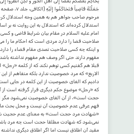
يُحَاكِمَ بَعْضُكُمْ بَعْضاً إِلَى أَهْلِ الْجَوْرِ وَ لَكِنِ انْظُرُوا إِلَى 
جَعَلْتُهُ قَاضِياً فَتَحَاكَمُوا إِلَيْهِ‌ (الکافی، جلد ۷، صفحه ۴۱۲)
مرحوم صاحب جواهر هم به همین وجه استدلال کرده‌ان
استدلال کرده‌اند که استدلال به این روایت نه بر
امام علیه السلام در مقام بیان شرایط قاضی و کسی 
صلاحیت قضا را دارد مردی است که احکام ما را می‌د
و اینکه چه کسی صلاحیت تصدی مقام قضاء را دارد
مفهوم دارند حتی اگر وصف هم مفهوم نداشته باشد.
قبلا هم گفتیم کسی توهم نکند که از کلمه «رجل»
الاربع» که مرد خصوصیت ندارد بلکه متفاهم از این
دادیم که الغای خصوصیت از این کلمه در جایی است
که «رجل» موضوع حکم دیگری قرار گرفته است از آ
حجت است»، از آن الغای خصوصیت نمی‌شود مگر این
فهم عرفی عدم خصوصیت آن نیست و محل بحث ما هم
«شهادت مرد حجت است» به معنای عدم حجیت شهادت
نمی‌شود که شهادت مطلقا حجت است چه مرد باشد و 
مقید آن اطلاق نیست اما اگر اطلاق دیگری نداشته ب