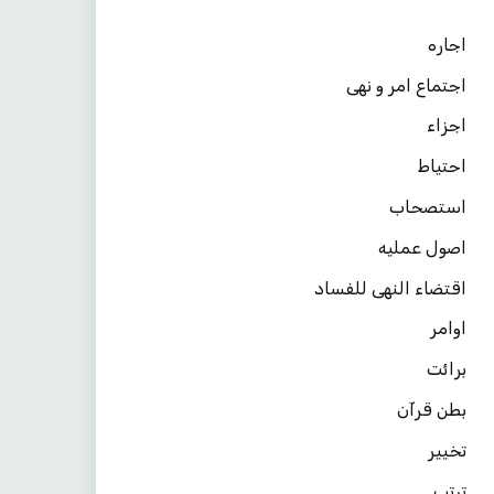
اجاره
اجتماع امر و نهی
اجزاء
احتیاط
استصحاب
اصول عملیه
اقتضاء النهی للفساد
اوامر
برائت
بطن قرآن
تخییر
ترتب