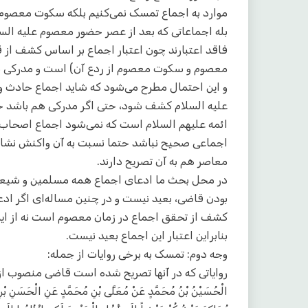
موارد به اجماع تمسک نمی‌کنیم بلکه سکوت معصوم
بله اجماعاتی که بعد از عصر حضور معصوم علیه الس
فاقد اعتبارند چون اعتبار اجماع بر اساس کشف از
معصوم و سکوت معصوم از ردع آن) است و مدرکی بو
و این احتمال مطرح می‌شود که شاید اجماع حادث و 
علیه السلام کشف شود، حتی اگر مدرکی هم باش
ائمه علیهم السلام است که نمی‌شود اجماع اصحاب ا
اجماعی صحیح نباشد حتما نسبت به آن واکنش نشا
معاصر هم به آن تصریح دارند.
در محل بحث ما ادعای اجماع همه مسلمین و شیعه د
بودن قاضی، بعید نیست و در چنین مساله‌ای اگر ادع
کشف از تحقق اجماع در زمان معصوم است نه از ای
بنابراین اعتبار این اجماع بعید نیست.
وجه دوم: تمسک به برخی روایات از جمله:
روایاتی که در آنها تصریح شده است قاضی منصوب ا
الْحُسَيْنُ بْنُ مُحَمَّدٍ عَنْ مُعَلَّى بْنِ مُحَمَّدٍ عَنِ الْحَسَنِ بْنِ ع