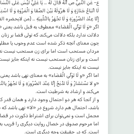
ع- عَنِ النَّبِيِّ ص أَنَّهُ قَالَ لَهُ … يَا عَلِيُّ لَيْسَ عَلَى النِّسَاءِ 
لَا اتِّبَاعُ جَنَازَةٍ وَ لَا هَرْوَلَةٌ بَيْنَ الصَّفَا وَ الْمَرْوَةِ وَ لَا اسْتِ
إِلَّا عِنْدَ الضَّرُورَةِ وَ لَا تَجْهَرُ بِالتَّلْبِيَةِ … (من لایحضره الفقیه، ج
اگر «وَ لَا تَوَلِّي الْقَضَاء» معطوف به قبل باشد یعنی «لَي
دلالت ندارد بلکه دلالت می‌کند که تولی قضا بر زنا
چون معنای آنچه ذکر شده است عدم وجوب یا مطلوبیت
مردان مستحب است اما برای زن مستحب نیست نه ا
است و برای زنان مستحب نیست نه اینکه جایز نیست.
نیست نه اینکه جایز نیست.
اما اگر «و لَا تَوَلِّي الْقَضَاء» به معنای نهی باشد 
«و لا تسْتَشَارُ وَ لَا تَذْبَحُ إِلَّا عِنْدَ الضَّرُورَةِ وَ لَا
می‌کند و ارشاد به شرطیت است.
و از آنجا که هر دو احتمال وجود دارد و همان قدر 
باشد، احتمال هم دارد شروع در «لا» نهی باشد که ب
مجمل است و نمی‌توان برای اشتراط ذکورت در قضا ب
اما مرحوم صدوق در خصال روایت دیگری را قریب به ه
است. که در حقیقت وجه دیگری است.