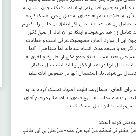
 جواهر به چنین اصلی نمی‌تواند تمسک کند چون ایشان به
 آن به اطلاقات امر به قضای به عدل و حق تمسک کرده
شامل زن هم هستند یعنی اگر اطلاق ‌آن دلیل را بپذیریم
امل زن هم می‌شوند و اینکه در آن ادله از صیغ ذکور
ن این از موارد الغای خصوصیت عرفی است و خطابات
اگر چه با صیغه مذکر انشاء شده‌اند اما متفاهم از آنها
م حتی بعید نیست صیغ جمع ذکور از نظر وضع لغوی به
ستعمال آنها در اعم از ذکور و اناث استعمال حقیقی
عمال می‌شوند. بله استعمال آنها در خصوص اناث غلط
 برای الغای احتمال مدخلیت اجتهاد تمسک کرده‌اند، به
قتضی عدم مدخلیت هر نوع قیدی‌اند اما مثل مرحوم آقای
جا می‌توانند به این اصل تمسک کنند.
یه نقل کرده است:
نْ جَعْفَرِ بْنِ مُحَمَّدٍ عَنْ أَبِيهِ عَنْ جَدِّهِ- عَنْ عَلِيِّ بْنِ أَبِي طَالِبٍ