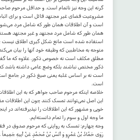
گرنه این وجه نیز ناتمام است. و حداقل مرحوم صاحب
مشروعیت قضای غیر مجتهد قائل است و برای اثبات
است و آن اطلاقات همان طور که شامل مرد می‌شوند 
همان طور که شامل مرد مجتهد و غیر مجتهد هستند ش
استفاده شده است مانع شکل گیری اطلاق نیست چو
متوجه به مخاطبین که وظیفه خود آنها را بیان می‌کند 
مطلق مکلف است نه خصوص ذکور. علاوه که ما گفتی
ذکور مختص نباشند بلکه وضع عامی داشته باشد که ا
است نه بر اساس غلبه یعنی صیغ ذکور در جامع است
است.
خلاصه اینکه مرحوم صاحب جواهر که به این اطلاقات
این اصل نمی‌توانند تمسک کنند چون این اطلاقات م
خویی و مشهور که این اطلاقات را نپذیرفته‌اند در این
ما وجه اول و سوم را تمام دانسته‌ایم.
وجه چهارم: تمسک به روایتی که مرحوم صدوق در فق
رَوَى حَمَّادُ بْنُ عَمْرٍو وَ أَنَسُ بْنُ مُحَمَّدٍ عَنْ أَبِيهِ جَمِيعاً عَ