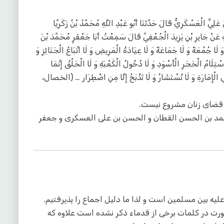
ِيٍّ الْعَسْكَرِيُّ قَالَ حَدَّثَنَا أَبُو عَبْدِ اللَّهِ مُحَمَّدُ بْنُ زَكَرِيَّا
هِ عَنْ جَابِرِ بْنِ يَزِيدَ الْجُعْفِيِّ قَالَ سَمِعْتُ أَبَا جَعْفَرٍ مُحَمَّدَ بْنَ
وَ لَا جُمُعَةٌ وَ لَا جَمَاعَةٌ وَ لَا عِيَادَةُ الْمَرِيضِ وَ لَا اتِّبَاعُ الْجَنَائِزِ وَ
لَا اسْتِلَامُ الْحَجَرِ الْأَسْوَدِ وَ لَا دُخُولُ الْكَعْبَةِ وَ لَا الْحَلْقُ إِنَّمَا
َلِّي الْإِمَارَةِ وَ لَا تُسْتَشَارُ وَ لَا تَذْبَحُ إِلَّا مِنِ اضْطِرَار … (الخصال،
ه قضای زنان مشروع نیست.
حمد بن الحسن القطان و الحسن بن علی العسکری و جعفر
ه بین مسلمین است و لذا ما دلیل اجماع را پذیرفتیم.
رت در کلمات برخی از قدماء ذکر نشده است علاوه که