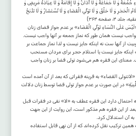
جُمُعَةٌ وَ لَا جَمَاعَةٌ وَ لَا أَذَانٌ وَ لَا إِقَامَةٌ وَ لَا عِيَادَةُ مَرِيضٍ وَ
لَامُ الْحَجَرِ وَ لَا حَلْقٌ وَ لَا تَوَلِّي الْقَضَاءِ وَ لَا تُسْتَشَارُ وَ لَا تَذْبَحُ
لد ۴، صفحه ۳۶۴)
ْسَ عَلَى النِّسَاءِ تَوَلِّي الْقَضَاء» بر عدم جواز قضای زنان
ن واجب نیست همان طور که نماز جمعه بر آنها واجب نیست.
 از آنها ست نه اینکه جایز نیست و لذا نماز جماعت بر
ینکه جایز نیست یا استلام حجر برای مردان مستحب
 معنای این فقره هم می‌شود تولی قضا بر زنان واجب
یعنی «لاتتولی القضاء» به قرینه فقراتی که بعد از آن آمده است
 تَجْهَرُ بِالتَّلْبِيَةِ» در این صورت بر عدم جواز تولی قضا توسط زنان دلالت
که احتمال دارد این فقره عطف به «لا» نفی در فقرات قبل
عد از این فقره هم مذکور است، این روایت از این جهت
ه آن استدلال کرد.
مین ترکیب نقل کرده‌اند که از آن نهی قابل استفاده