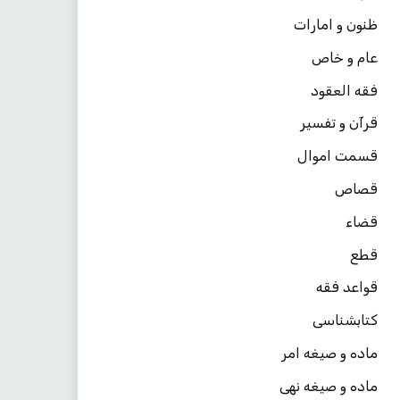
ظنون و امارات
عام و خاص
فقه العقود
قرآن و تفسیر
قسمت اموال
قصاص
قضاء
قطع
قواعد فقه
کتابشناسی
ماده و صیغه امر
ماده و صیغه نهی