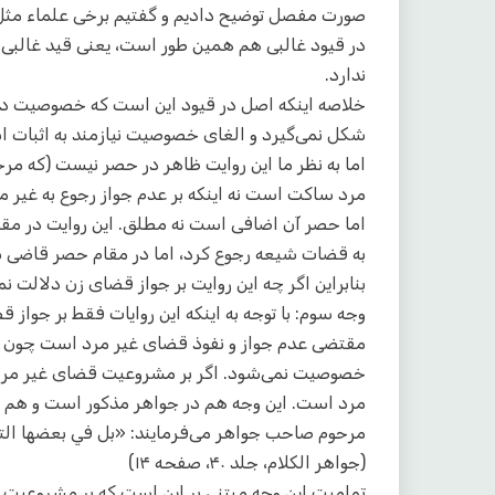
صورت مفصل توضیح دادیم و گفتیم برخی علماء مثل 
در قیود غالبی هم همین طور است، یعنی قید غالبی 
ندارد.
خلاصه اینکه اصل در قیود این است که خصوصیت دارند
شکل نمی‌گیرد و الغای خصوصیت نیازمند به اثبات 
اما به نظر ما این روایت ظاهر در حصر نیست (که مرح
مرد ساکت است نه اینکه بر عدم جواز رجوع به غیر 
اما حصر آن اضافی است نه مطلق. این روایت در مقام 
به قضات شیعه رجوع کرد، اما در مقام حصر قاضی 
بنابراین اگر چه این روایت بر جواز قضای زن دلالت ن
وجه سوم: با توجه به اینکه این روایات فقط بر جواز
مقتضی عدم جواز و نفوذ قضای غیر مرد است چون بر ن
خصوصیت نمی‌شود. اگر بر مشروعیت قضای غیر مرد 
مرد است. این وجه هم در جواهر مذکور است و هم 
مرحوم صاحب جواهر می‌فرمایند: «بل في بعضها التص
(جواهر الکلام، جلد ۴۰، صفحه ۱۴)
تمامیت این وجه مبتنی بر این است که بر مشروعیت ق