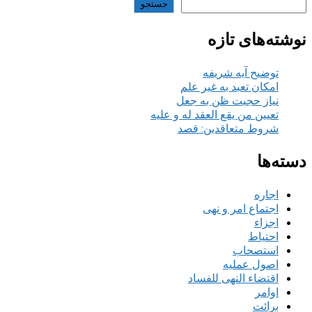
جستجو
نوشته‌های تازه
توضیح آیه شریفه
امکان تعبد به غیر علم
نیاز حجیت ظن به جعل
تعیین من یقع العقد له و علیه
شروط متعاقدین: قصد
دسته‌ها
اجاره
اجتماع امر و نهی
اجزاء
احتیاط
استصحاب
اصول عملیه
اقتضاء النهی للفساد
اوامر
برائت