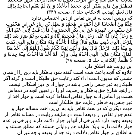
فَيَظْفَرُ مِنْ مَالِهِ بِقَدْرِ الَّذِي جَحَدَهُ أَ يَأْخُذُهُ وَ إِنْ لَمْ يَعْلَمِ الْجَاحِدُ بِذَلِكَ
قَالَ نَعَمْ. (تهذیب الاحکام، جلد ۶، صفحه ۳۴۹)
که روشن است به فرض تقاص از دین اختصاص ندارد.
عِدَّةٌ مِنْ أَصْحَابِنَا عَنْ أَحْمَدَ بْنِ مُحَمَّدٍ وَ سَهْلِ بْنِ زِيَادٍ عَنِ ابْنِ مَحْبُوبٍ
عَنْ سَيْفِ بْنِ عَمِيرَةَ عَنْ أَبِي بَكْرٍ الْحَضْرَمِيِّ قَالَ: قُلْتُ لِأَبِي عَبْدِ اللَّهِ
ع رَجُلٌ كَانَ لَهُ عَلَى رَجُلٍ مَالٌ فَجَحَدَهُ إِيَّاهُ وَ ذَهَبَ بِهِ ثُمَّ صَارَ بَعْدَ ذَلِكَ
لِلرَّجُلِ الَّذِي ذُهِبَ بِمَالِهِ مَالٌ قِبَلَهُ أَ يَأْخُذُهُ مِنْهُ مَكَانَ مَالِهِ الَّذِي ذَهَبَ
بِهِ مِنْهُ ذَلِكَ الرَّجُلُ قَالَ نَعَمْ وَ لَكِنْ لِهَذَا كَلَامٌ يَقُولُ اللَّهُمَّ إِنِّي آخُذُ هَذَا
الْمَالَ مَكَانَ مَالِيَ الَّذِي أَخَذَهُ مِنِّي وَ إِنِّي لَمْ آخُذْ مَا أَخَذْتُ مِنْهُ خِيَانَةً وَ
لَا ظُلْماً. (الکافی، جلد ۵، صفحه ۹۸)
این روایت هم اطلاق دارد.
علاوه که آنچه باعث شده است گفته شود بدهکار باید دین را از همان
جنسی که مدیون است اداء کند رعایت حق طلبکار است و گرنه اگر
طلبکار به غیر جنس راضی باشد در جواز ادای دین اشکالی نیست.
در اینجا شارع حق بدهکار و رضایت او را در تعیین آنچه در ذمه‌اش
هست بر اساس ادله جواز تقاص اسقاط کرده است و جواز اخذ از
غیر جنس به خاطر رعایت حق طلبکار است.
جهت دیگری که در بحث تقاص باید به آن پرداخت مساله جواز و
عدم جواز تقاص از ودیعه است. دو طایفه روایت در مساله تقاص از
ودیعه وجود دارد که برخی از آنها بر جواز دلالت دارند و برخی بر عدم
جواز دلالت دارند و یک طایفه هم روایاتی هستند که مطلق هستند و
به اطلاق بر جواز تقاص دلالت دارند چه از ودیعه و چه غیر آن.