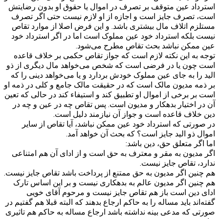
استرداد عین متوقف بر تصرف در اموال یا حقوق او بدون رضایتش
است، تصرف جایز است و اجازه از او لازم نیست حتی اگر تصرف
مستلزم اتلاف مال بیشتری باشد. و این فرض اصلا از موارد تقاص
نیست بلکه استرداد خود عین مملوک است اما در اگر استرداد خود
عین ممکن نباشد بحث تقاص مطرح می‌شود.
توجه به این نکته لازم است که جواز تقاص حکمی بر خلاف قاعده
است چون یا در فرضی است که شخص می‌خواهد مال دیگری از ذو
الید را به جای عین مملوک خودش بردارد و یا می‌خواهد دینی را که
بر ذمه مدیون مالک است که در حقیقت مالک جامع و کلی در ذمه او
است بر برخی از اموال او تطبیق کند و استیفاء کند در حالی که تعین
آن در اختیار بدهکار و مدیون است. پس تقاص چه در عین و چه در
دین خلاف قاعده است و جواز آن نیازمند دلیل است.
در صورتی که استرداد خود عین ممکن نباشد، آیا تقاص از سایر
اموال ذو الید جایز است؟ که بحث آن خواهد آمد.
اما اگر متعلق حق، دین باشد:
اگر مدیون به مقر و معترف به حق است و از ادای آن هم امتناعی
ندارد، تقاص جایز نیست.
هم چنین اگر مدیون به حق ممتنع از پرداخت باشد تقاص جایز نیست.
هم چنین اگر مدیون عالم به بدهکاری نیست و بر این اساس تارک
ادای دین است باز هم تقاص جایز نیست و مرحوم آقای خویی
گفته‌اند باید مساله را به حاکم ارجاع بدهند که البته قبلا هم گفتیم در
صورتی که مدعی بینه نداشته باشد ارجاع مساله به حاکم هم تاثیری