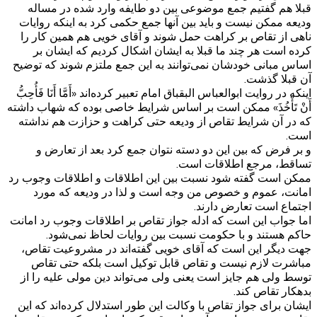
قبلا هم گفتیم جمع موضوعی بین دو طایفه وارد شده در مساله
ودیعه ممکن نیست و باید بین آنها جمع حکمی کرد به اینکه روایات
ناهی از تقاص بر کراهت حمل شوند و آقای خویی هم همین کار را
کرده است هر چند ما قبلا به ایشان اشکال کردیم که ایشان بر
اساس مبانی خودشان نمی‌توانند به این جمع ملتزم شوند که توضیح
آن قبلا گذشت.
اینکه در روایت ابوالعباس البقباق امام تعبیر کرده‌اند «أَمَّا أَنَا فَأُحِبُّ
أَنْ تَأْخُذَ» ممکن است بر اساس شرایط خاصی بوده که شهاب داشته
که در آن شرایط تقاص از ودیعه حتی کراهت و حزازت هم نداشته
است.
و بر فرض که بین این دو دسته نتوان جمع کرد بعد از تعارض و
تساقط، مرجع اطلاقات است.
ممکن است گفته شود نسبت بین این اطلاقات و اطلاقات وجوب رد
امانت، عموم و خصوص من وجه است و لذا در ودیعه که مورد
اجتماع است تعارض دارند.
اما جواب این است که ادله جواز تقاص بر اطلاقات وجوب رد امانت
حاکم هستند و با حکومت نسبت بین روایات لحاظ نمی‌شود.
جهت دیگر این است که آقای خویی گفته‌اند در مشروعیت تقاص،
مباشرت لازم نیست و تقاص قابل توکیل است بلکه حتی تقاص
توسط ولی هم جایز است یعنی ولی می‌تواند دین مولی علیه را از
بدهکار تقاص کند.
ایشان برای جواز تقاص با وکالت این طور استدلال کرده‌اند که این