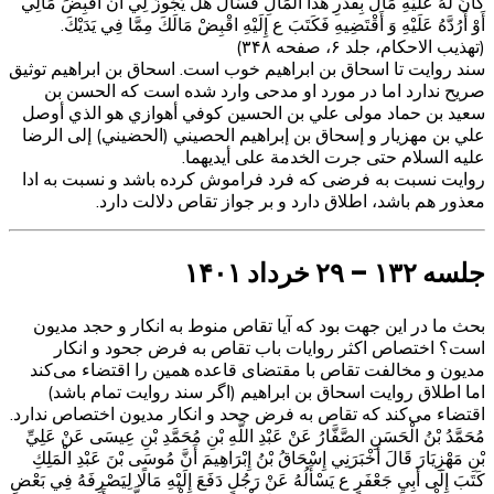
كَانَ لَهُ عَلَيْهِ مَالٌ بِقَدْرِ هَذَا الْمَالِ فَسَأَلَ هَلْ يَجُوزُ لِي أَنْ أَقْبِضَ مَالِي
أَوْ أَرُدَّهُ عَلَيْهِ وَ أَقْتَضِيهِ فَكَتَبَ ع إِلَيْهِ اقْبِضْ مَالَكَ مِمَّا فِي يَدَيْكَ.
(تهذیب الاحکام، جلد ۶، صفحه ۳۴۸)
سند روایت تا اسحاق بن ابراهیم خوب است. اسحاق بن ابراهیم توثیق
صریح ندارد اما در مورد او مدحی وارد شده است که الحسن بن
سعيد بن حماد مولى‏ علي بن الحسين كوفي أهوازي‏ هو الذي أوصل
علي بن مهزيار و إسحاق بن إبراهيم الحصيني (الحضيني) إلى الرضا
عليه السلام حتى جرت الخدمة على أيديهما.
روایت نسبت به فرضی که فرد فراموش کرده باشد و نسبت به ادا
معذور هم باشد، اطلاق دارد و بر جواز تقاص دلالت دارد.
جلسه ۱۳۲ – ۲۹ خرداد ۱۴۰۱
بحث ما در این جهت بود که آیا تقاص منوط به انکار و حجد مدیون
است؟ اختصاص اکثر روایات باب تقاص به فرض جحود و انکار
مدیون و مخالفت تقاص با مقتضای قاعده همین را اقتضاء می‌کند
اما اطلاق روایت اسحاق بن ابراهیم (اگر سند روایت تمام باشد)
اقتضاء می‌کند که تقاص به فرض جحد و انکار مدیون اختصاص ندارد.
مُحَمَّدُ بْنُ الْحَسَنِ الصَّفَّارُ عَنْ عَبْدِ اللَّهِ بْنِ مُحَمَّدِ بْنِ عِيسَى عَنْ عَلِيِّ
بْنِ مَهْزِيَارَ قَالَ أَخْبَرَنِي إِسْحَاقُ بْنُ إِبْرَاهِيمَ أَنَّ مُوسَى بْنَ عَبْدِ الْمَلِكِ
كَتَبَ‌ إِلَى أَبِي جَعْفَرٍ ع يَسْأَلُهُ عَنْ رَجُلٍ دَفَعَ إِلَيْهِ مَالًا لِيَصْرِفَهُ فِي بَعْضِ