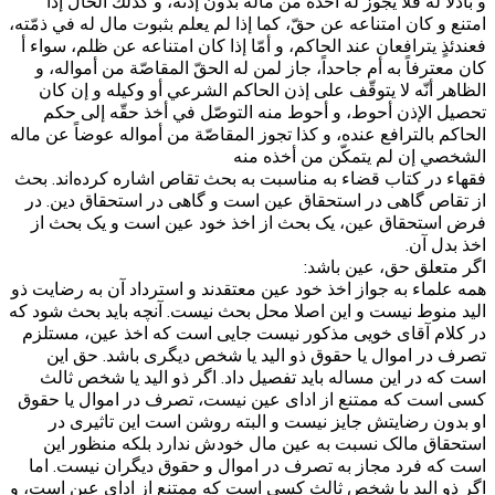
و باذلًا له فلا يجوز له أخذه من ماله بدون إذنه، و كذلك الحال إذا
امتنع و كان امتناعه عن حقّ، كما إذا لم يعلم بثبوت مال له في ذمّته،
فعندئذٍ يترافعان عند الحاكم، و أمّا إذا كان امتناعه عن ظلم، سواء أ
كان معترفاً به أم جاحداً، جاز لمن له الحقّ المقاصّة من أمواله، و
الظاهر أنّه لا يتوقّف على إذن الحاكم الشرعي أو وكيله و إن كان
تحصيل الإذن أحوط، و أحوط منه التوصّل في أخذ حقّه إلى حكم
الحاكم بالترافع‌ عنده، و كذا تجوز المقاصّة من أمواله عوضاً عن ماله
الشخصي إن لم يتمكّن من أخذه منه
فقهاء در کتاب قضاء به مناسبت به بحث تقاص اشاره کرده‌اند. بحث
از تقاص گاهی در استحقاق عین است و گاهی در استحقاق دین. در
فرض استحقاق عین، یک بحث از اخذ خود عین است و یک بحث از
اخذ بدل آن.
اگر متعلق حق، عین باشد:
همه علماء به جواز اخذ خود عین معتقدند و استرداد آن به رضایت ذو
الید منوط نیست و این اصلا محل بحث نیست. آنچه باید بحث شود که
در کلام آقای خویی مذکور نیست جایی است که اخذ عین، مستلزم
تصرف در اموال یا حقوق ذو الید یا شخص دیگری باشد. حق این
است که در این مساله باید تفصیل داد. اگر ذو الید یا شخص ثالث
کسی است که ممتنع از ادای عین نیست، تصرف در اموال یا حقوق
او بدون رضایتش جایز نیست و البته روشن است این تاثیری در
استحقاق مالک نسبت به عین مال خودش ندارد بلکه منظور این
است که فرد مجاز به تصرف در اموال و حقوق دیگران نیست. اما
اگر ذو الید یا شخص ثالث کسی است که ممتنع از ادای عین است، و