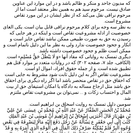
که مدیون جاحد و منکر و ظالم باشد و در این موارد این عناوین
صادق نیست. مرحوم سید هم به همین نظر معتقد است اما از
مرحوم نراقی نقل می‌کند که از نظر ایشان در این مورد تقاص
مشروع است.
به نظر سه وجه برای کلام مرحوم نراقی قابل بیان است. یکی الغای
خصوصیت از ادله مشروعیت تقاص است و اینکه در هر جایی که
رسیدن به حق به صورت طبیعی ممکن نباشد تقاص جایز است و
انکار و جحود خصوصیت ندارد ولی به نظر ما این دلیل ناتمام است و
ممکن است ظلم و جحود خصوصیت داشته باشد.
دیگری تمسک به روایاتی که مفاد آنها «وَ لَا يَبْطُلُ حَقُّ مُسْلِمٍ» است.
(الکافی، جلد ۷، صفحه ۳۰۲) که در روایات متعدد بر موارد قتل هم
تطبیق شده است. و از جمله حقوق افراد، اموال او است.
مشروعیت تقاص اگر به این دلیل ثابت شود مشروط به جایی است
که احقاق حق در تقاص منحصر باشد اما اگر راه دیگری برای احقاق
حق باشد مثل ارجاع مساله به دادگاه یا امکان استیفای حق از بیت
المال و احتساب زکات و … نمی‌توان بن مشروعیت تقاص ملتزم
شد.
سومین دلیل تمسک به روایت اسحاق بن ابراهیم است.
مُحَمَّدُ بْنُ الْحَسَنِ الصَّفَّارُ عَنْ عَبْدِ اللَّهِ بْنِ مُحَمَّدِ بْنِ عِيسَى عَنْ عَلِيِّ
بْنِ مَهْزِيَارَ قَالَ أَخْبَرَنِي إِسْحَاقُ بْنُ إِبْرَاهِيمَ أَنَّ مُوسَى بْنَ عَبْدِ الْمَلِكِ
كَتَبَ‌ إِلَى أَبِي جَعْفَرٍ ع يَسْأَلُهُ عَنْ رَجُلٍ دَفَعَ إِلَيْهِ مَالًا لِيَصْرِفَهُ فِي بَعْضِ
وُجُوهِ الْبِرِّ فَلَمْ يُمْكِنْهُ صَرْفُ ذَلِكَ الْمَالِ فِي الْوَجْهِ الَّذِي أَمَرَهُ بِهِ وَ قَدْ