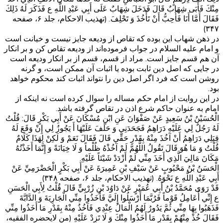
مِنْكَ فَأَبَى شِهَابٌ قَالَ فَدَخَلَ شِهَابٌ عَلَى أَبِي عَبْدِ اللَّهِ ع فَذَكَرَ لَهُ ذَلِكَ
فَقَالَ أَمَّا أَنَا فَأُحِبُّ أَنْ تَأْخُذَ وَ تَحْلِفَ. (تهذیب الاحکام، جلد ۶، صفحه
۳۴۷)
در ذهن شهاب این بوده که تقاص از ودیعه جایز نیست و خیانت است
و امام علیه السلام در جواب فرموده‌اند از ودیعه تقاص کن و بر انکار
آن هم قسم جایز است. مراد از قسم، قسم از بر انکار ودیعه است
در جایی که اصل دین ثابت بوده یا اثبات آن ممکن است، و گرنه
روشن است که فرد اگر اصل دین را نتواند اثبات کند محکوم خواهد
بود.
در این روایت از امام حکم مساله را سوال کرده است نه اینکه از
امام به عنوان حاکم شرع اذن در تقاص گرفته باشد.
الْحُسَيْنُ بْنُ سَعِيدٍ عَنْ صَفْوَانَ عَنِ ابْنِ مُسْكَانَ عَنْ أَبِي بَكْرٍ قَالَ: قُلْتُ
لَهُ رَجُلٌ لِي عَلَيْهِ دَرَاهِمُ فَجَحَدَنِي وَ حَلَفَ عَلَيْهَا أَ يَجُوزُ لِي إِنْ وَقَعَ لَهُ
قِبَلِي دَرَاهِمُ أَنْ آخُذَ مِنْهُ بِقَدْرِ حَقِّي قَالَ فَقَالَ نَعَمْ وَ لَكِنْ لِهَذَا كَلَامٌ
قُلْتُ وَ مَا هُوَ قَالَ تَقُولُ اللَّهُمَّ لَمْ آخُذْهُ ظُلْماً وَ لَا خِيَانَةً وَ إِنَّمَا أَخَذْتُهُ
مَكَانَ مَالِيَ الَّذِي أَخَذَ مِنِّي لَمْ أَزْدَدْ شَيْئاً عَلَيْهِ.
الْحَسَنُ بْنُ مَحْبُوبٍ عَنْ سَيْفِ بْنِ عَمِيرَةَ عَنْ أَبِي بَكْرٍ الْحَضْرَمِيِّ عَنْ
أَبِي عَبْدِ اللَّهِ ع نَحْوَهُ. (تهذیب الاحکام، جلد ۶، صفحه ۳۴۸)
قَدْ رَوَى مُحَمَّدُ بْنُ أَبِي عُمَيْرٍ عَنْ دَاوُدَ بْنِ زُرْبِيٍّ قَالَ قُلْتُ لِأَبِي الْحَسَنِ
ع إِنِّي أُعَامِلُ قَوْماً فَرُبَّمَا أَرْسَلُوا إِلَيَّ فَأَخَذُوا مِنِّي الْجَارِيَةَ وَ الدَّابَّةَ
فَذَهَبُوا بِهَا مِنِّي ثُمَّ يَدُورُ لَهُمُ الْمَالُ عِنْدِي فَآخُذُ مِنْهُ بِقَدْرِ مَا أَخَذُوا مِنِّي
فَقَالَ خُذْ مِنْهُمْ بِقَدْرِ مَا أَخَذُوا مِنْكَ وَ لَا تَزِدْ عَلَيْهِ‌ (من لایحضره الفقیه،