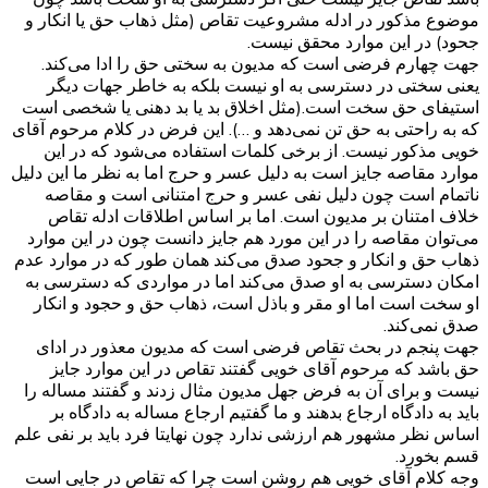
موضوع مذکور در ادله مشروعیت تقاص (مثل ذهاب حق یا انکار و
جحود) در این موارد محقق نیست.
جهت چهارم فرضی است که مدیون به سختی حق را ادا می‌کند.
یعنی سختی در دسترسی به او نیست بلکه به خاطر جهات دیگر
استیفای حق سخت است.(مثل اخلاق بد یا بد دهنی یا شخصی است
که به راحتی به حق تن نمی‌دهد و …). این فرض در کلام مرحوم آقای
خویی مذکور نیست. از برخی کلمات استفاده می‌شود که در این
موارد مقاصه جایز است به دلیل عسر و حرج اما به نظر ما این دلیل
ناتمام است چون دلیل نفی عسر و حرج امتنانی است و مقاصه
خلاف امتنان بر مدیون است. اما بر اساس اطلاقات ادله تقاص
می‌توان مقاصه را در این مورد هم جایز دانست چون در این موارد
ذهاب حق و انکار و جحود صدق می‌کند همان طور که در موارد عدم
امکان دسترسی به او صدق می‌کند اما در مواردی که دسترسی به
او سخت است اما او مقر و باذل است، ذهاب حق و حجود و انکار
صدق نمی‌کند.
جهت پنجم در بحث تقاص فرضی است که مدیون معذور در ادای
حق باشد که مرحوم آقای خویی گفتند تقاص در این موارد جایز
نیست و برای آن به فرض جهل مدیون مثال زدند و گفتند مساله را
باید به دادگاه ارجاع بدهند و ما گفتیم ارجاع مساله به دادگاه بر
اساس نظر مشهور هم ارزشی ندارد چون نهایتا فرد باید بر نفی علم
قسم بخورد.
وجه کلام آقای خویی هم روشن است چرا که تقاص در جایی است