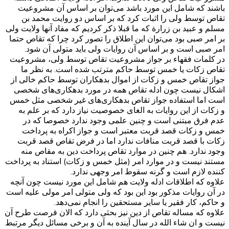
باشند که شامل این مورد باشد می‌توان بر اساس آن مشروعیت
تقاص توسط ولی را اثبات کرد که بر اساس دو روایت محمد بن
مسلم و عبید بن زرارة که ما قبلا ذکر کردیم که مفاد آنها ولایت ولی
بر امر صبی بود می‌توان این اطلاق را تصور کرد چرا که تقاص حتما
امر صبی است و بر اساس آن روایات ولی باید متولی آن شود.
در کلمات فقهاء بر جواز مشروعیت تقاص توسط ولی، مشروعیت
تقاص زکات یا خمس توسط حاکم مترتب شده است. به نظر ما
جواز تقاص خمس و زکات از اموال بدهکاران توسط حاکم خالی از
اشکال نیست چون ادله تقاص همه در مورد بدهکاری‌های شخصی
است اما استفاده جواز تقاص بدهکاری‌های غیر شخصی مثل خمس
و زکات از این روایات به الغای خصوصیت نیاز دارد که بر علم به
عدم فرق مبتنی است و چنین علمی وجود ندارد خصوصا که در
خمس و زکات قصد قربت معتبر است و جواز اکراه به پرداخت
زکات با قصد قربت منافات ندارد اما در فرض تقاص قصد قربت
وجود ندارد. هم چنین در موارد تقاص پرداخت دین به مقاص منه
مستند نیست و در موارد امر (مثل خمس و زکات) استناد به پرداخت
کننده لازم است و گرنه سقوط امر وجهی ندارد.
علاوه که اطلاقات ادله ولایت هم شامل این مورد نیست چون آنچه
در آن روایات مذکور بود این بود که ولی متولی امر مولی علیه است
و حاکم، کار فقیر یا سایر مستحقین را انجام نمی‌دهد.
علاوه که مساله تقاص از دین نیز بحثی دارد که الان فرصت طرح آن
نیست و ان شاء الله در سال آینده به آن و برخی مسائل دیگر مرتبط