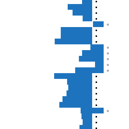
اجزاء
مقدمه واجب
مساله ضد
ترتب
نواهی
ماده و صیغه نهی
اجتماع امر و نهی
اقتضاء النهی للفساد
مفاهیم
عام و خاص
مطلق و مقید
قطع
ظنون و امارات
مقدمات مباحث ظن
حجیت ظواهر
حجیت اجماع
حجیت شهرت
حجیت خبر واحد
حجیت مطلق ظن
اصول عملیه
برائت
تخییر
احتیاط