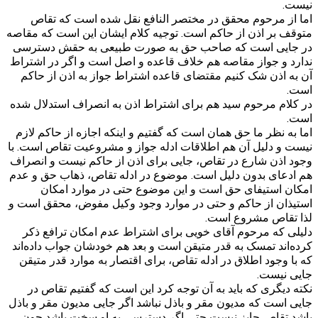
نیست.
اما از مرحوم محقق در مختصر النافع نقل شده است که تقاص
متوقف بر اذن از حاکم است. توجیه کلام ایشان این است که مقاصه
در جایی است که صاحب حق به صورت طبیعی به حقش دسترسی
ندارد و جواز مقاصه هم خلاف قاعده و اصل است و اگر در اشتراط
آن به اذن شک کنیم مقتضای قاعده اشتراط جواز به اذن از حاکم
است.
در کلام مرحوم سید هم برای اشتراط اذن به انصراف استدلال شده
است.
اما به نظر ما حق همان است که گفتیم و اینکه اجازه از حاکم لازم
نیست و دلیل آن هم اطلاقات ادله جواز و مشروعیت تقاص است. با
وجود اذن شارع در تقاص، جایی برای اذن از حاکم نیست و انصراف
هم ادعای بدون دلیل است. موضوع در ادله تقاص، ذهاب حق و عدم
امکان استیفای حق است و این موضوع حتی در موارد امکان
استیذان از حاکم و حتی در موارد وجود وکیل مفوض، محقق است و
لذا تقاص مشروع است.
دلیلی که مرحوم آقای خویی برای اشتراط عدم امکان ترافع ذکر
کرده‌اند تمسک به قدر متیقن است و بعد هم خودشان جواب داده‌اند
که با وجود اطلاق در ادله تقاص، برای اقتصار به موارد قدر متیقن
جایی نیست.
نکته دیگری که باید به آن توجه کرد این است که گفتیم تقاص در
جایی است که مدیون مقر و باذل نباشد اگر جایی مدیون مقر و باذل
باشد تقاص جایز نیست حتی اگر دسترسی به او سخت باشد چون