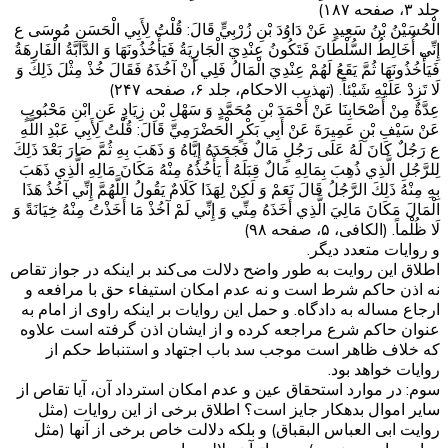
جلد ۳، صفحه ۱۸۷)
الْحُسَيْنُ بْنُ سَعِيدٍ عَنْ دَاوُدَ بْنِ زُرْبِيٍّ قَالَ: قُلْتُ لِأَبِي الْحَسَنِ مُوسَى ع
إِنِّي أُخَالِطُ السُّلْطَانَ فَتَكُونُ عِنْدِيَ الْجَارِيَةُ فَيَأْخُذُونَهَا وَ الدَّابَّةُ الْفَارِهَةُ
فَيَأْخُذُونَهَا ثُمَّ يَقَعُ لَهُمْ عِنْدِيَ الْمَالُ فَلِي أَنْ آخُذَهُ فَقَالَ خُذْ مِثْلَ ذَلِكَ وَ
لَا تَزِدْ عَلَيْهِ شَيْئاً. (تهذیب الاحکام، جلد ۶، صفحه ۲۴۷)
عِدَّةٌ مِنْ أَصْحَابِنَا عَنْ أَحْمَدَ بْنِ مُحَمَّدٍ وَ سَهْلِ بْنِ زِيَادٍ عَنِ ابْنِ مَحْبُوبٍ
عَنْ سَيْفِ بْنِ عَمِيرَةَ عَنْ أَبِي بَكْرٍ الْحَضْرَمِيِّ قَالَ: قُلْتُ لِأَبِي عَبْدِ اللَّهِ
ع رَجُلٌ كَانَ لَهُ عَلَى رَجُلٍ مَالٌ فَجَحَدَهُ إِيَّاهُ وَ ذَهَبَ بِهِ ثُمَّ صَارَ بَعْدَ ذَلِكَ
لِلرَّجُلِ الَّذِي ذُهِبَ بِمَالِهِ مَالٌ قِبَلَهُ أَ يَأْخُذُهُ مِنْهُ مَكَانَ مَالِهِ الَّذِي ذَهَبَ
بِهِ مِنْهُ ذَلِكَ الرَّجُلُ قَالَ نَعَمْ وَ لَكِنْ لِهَذَا كَلَامٌ يَقُولُ اللَّهُمَّ إِنِّي آخُذُ هَذَا
الْمَالَ مَكَانَ مَالِيَ الَّذِي أَخَذَهُ مِنِّي وَ إِنِّي لَمْ آخُذْ مَا أَخَذْتُ مِنْهُ خِيَانَةً وَ
لَا ظُلْماً. (الکافی، ۵، صفحه ۹۸)
و روایات متعدد دیگر.
اطلاق این روایت به طور واضح دلالت می‌کند بر اینکه در جواز تقاص
نه اذن حاکم شرط است و نه عدم امکان استیفاء حق با مرافعه و
ارجاع مساله به دادگاه. و حمل این روایات بر اینکه راوی از امام به
عنوان حاکم شرع مراجعه کرده و از ایشان اذن گرفته است علاوه
که خلاف ظاهر است موجب سد باب اجتهاد و استنباط حکم از
روایات خواهد بود.
سوم: در موارد استحقاق عین و عدم امکان استرداد آن، آیا تقاص از
سایر اموال بدهکار جایز است؟ اطلاق برخی از این روایات (مثل
روایت ابی العباس البقباق) و بلکه دلالت خاص برخی از آنها (مثل