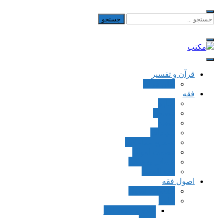
Skip
to
جستجو
برای:
content
مکتب
یادداشت‌های رضا اسکندری
قرآن و تفسیر
بطن قرآن
فقه
اجاره
قصاص
قضاء
شهادات
تصحیح معاملات
قسمت اموال
مسائل پزشکی
فقه العقود
اصول فقه
مقدمات اصول
اوامر
ماده و صیغه امر