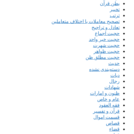
بطن قرآن
تخییر
ترتب
تصحیح معاملات با اختلاف متعاملین
تعادل و تراجیح
حجیت اجماع
حجیت خبر واحد
حجیت شهرت
حجیت ظواهر
حجیت مطلق ظن
حدیث
دسته‌بندی نشده
دیات
رجال
شهادات
ظنون و امارات
عام و خاص
فقه العقود
قرآن و تفسیر
قسمت اموال
قصاص
قضاء