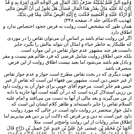
وُجُوهِ الْبِرِّ فَلَمْ يُمْكِنْهُ صَرْفُ ذَلِكَ الْمَالِ فِي الْوَجْهِ الَّذِي أَمَرَهُ بِهِ وَ قَدْ
كَانَ لَهُ عَلَيْهِ مَالٌ بِقَدْرِ هَذَا الْمَالِ فَسَأَلَ هَلْ يَجُوزُ لِي أَنْ أَقْبِضَ مَالِي
أَوْ أَرُدَّهُ عَلَيْهِ وَ أَقْتَضِيهِ فَكَتَبَ ع إِلَيْهِ اقْبِضْ مَالَكَ مِمَّا فِي يَدَيْكَ.
(تهذیب الاحکام، جلد ۶، صفحه ۳۴۸)
همان طور که مشخص است روایت به فرض جحود اختصاص ندارد و
اطلاق دارد.
اگر این روایت تمام باشد بر اساس آن می‌توان تقاص را در موردی
که طلبکار به خاطر حیاء و امثال آن نتواند مالش را بگیرد جایز
دانست هر چند مشهور عدم جواز تقاص در این موارد است.
بلکه حتی اطلاق روایت شامل فرضی که فرد ظالم هم نیست و مقر
و باذل هم باشد می‌شود اما بعید نیست اطلاق روایت از این فرض
منصرف باشد.
جهت دیگری که در بحث تقاص مطرح است جواز و عدم جواز تقاص
از غیر جنس دین است. مشهور بین فقهاء این است که تقاص از غیر
جنس هم جایز است. مرحوم آقای خویی برای جواز آن به روایت داود
بن زربی استدلال کرده است که در آن گفته است آنها جاریه یا دابه
از من می‌گیرند و بعد مالی از آنها به دست من می‌افتد و امام علیه
السلام تقاص را جایز دانسته‌اند و ظاهر کلام ایشان این است که
دلیل جواز منحصر در روایت داود است. در حالی که مورد روایت
داود عین است نه دین و بر فرض که دلالت آن بر دین هم بپذیریم اما
اطلاق سایر روایات از این روایت واضح‌تر است. مثلا
أَحْمَدُ بْنُ مُحَمَّدِ بْنِ عِيسَى عَنْ عَلِيِّ بْنِ حَدِيدٍ عَنْ جَمِيلِ بْنِ دَرَّاجٍ قَالَ:
سَأَلْتُ أَبَا عَبْدِ اللَّهِ ع عَنِ الرَّجُلِ يَكُونُ لَهُ عَلَى الرَّجُلِ الدَّيْنُ فَيَجْحَدُهُ