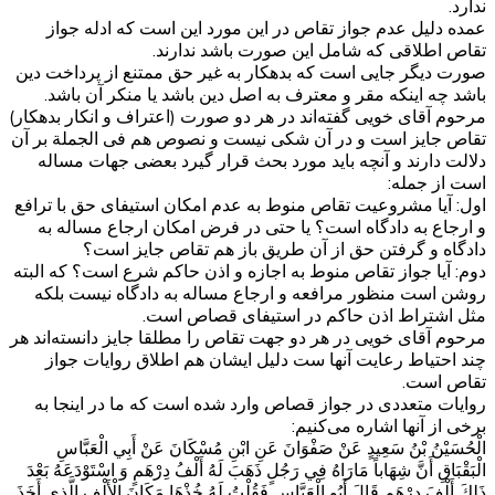
ندارد.
عمده دلیل عدم جواز تقاص در این مورد این است که ادله جواز
تقاص اطلاقی که شامل این صورت باشد ندارند.
صورت دیگر جایی است که بدهکار به غیر حق ممتنع از پرداخت دین
باشد چه اینکه مقر و معترف به اصل دین باشد یا منکر آن باشد.
مرحوم آقای خویی گفته‌اند در هر دو صورت (اعتراف و انکار بدهکار)
تقاص جایز است و در آن شکی نیست و نصوص هم فی الجملة بر آن
دلالت دارند و آنچه باید مورد بحث قرار گیرد بعضی جهات مساله
است از جمله:
اول: آیا مشروعیت تقاص منوط به عدم امکان استیفای حق با ترافع
و ارجاع به دادگاه است؟ یا حتی در فرض امکان ارجاع مساله به
دادگاه و گرفتن حق از آن طریق باز هم تقاص جایز است؟
دوم: آیا جواز تقاص منوط به اجازه و اذن حاکم شرع است؟ که البته
روشن است منظور مرافعه و ارجاع مساله به دادگاه نیست بلکه
مثل اشتراط اذن حاکم در استیفای قصاص است.
مرحوم آقای خویی در هر دو جهت تقاص را مطلقا جایز دانسته‌اند هر
چند احتیاط رعایت آنها ست دلیل ایشان هم اطلاق روایات جواز
تقاص است.
روایات متعددی در جواز قصاص وارد شده است که ما در اینجا به
برخی از آنها اشاره می‌کنیم:
الْحُسَيْنُ بْنُ سَعِيدٍ عَنْ صَفْوَانَ عَنِ ابْنِ مُسْكَانَ عَنْ أَبِي الْعَبَّاسِ
الْبَقْبَاقِ أَنَّ شِهَاباً مَارَاهُ فِي رَجُلٍ ذَهَبَ لَهُ أَلْفُ دِرْهَمٍ وَ اسْتَوْدَعَهُ بَعْدَ
ذَلِكَ أَلْفَ دِرْهَمٍ قَالَ أَبُو الْعَبَّاسِ فَقُلْتُ لَهُ خُذْهَا مَكَانَ الْأَلْفِ الَّذِي أَخَذَ