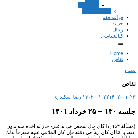
استصحاب
تعادل و تراجیح
قواعد فقه
حدیث
رجال
کتابشناسی
Home
تقاص
قضاء
تقاص
۱۴۰۲-۰۱-۲۳
۱۴۰۲-۰۱-۲۳
رضا اسکندری
جلسه ۱۳۰ – ۲۵ خرداد ۱۴۰۱
(مسألة ۵۴): إذا كان مال شخص في يد غيره جاز له أخذه منه بدون
إذنه، و أمّا إن كان ديناً في ذمّته فإن كان المدّعى عليه معترفاً بذلك