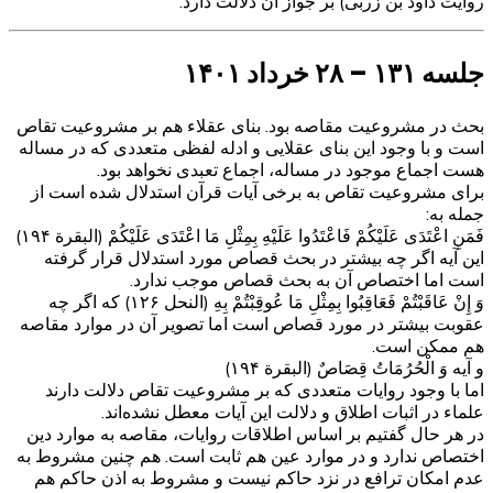
روایت داود بن زربی) بر جواز آن دلالت دارد.
جلسه ۱۳۱ – ۲۸ خرداد ۱۴۰۱
بحث در مشروعیت مقاصه بود. بنای عقلاء هم بر مشروعیت تقاص
است و با وجود این بنای عقلایی و ادله لفظی متعددی که در مساله
هست اجماع موجود در مساله، اجماع تعبدی نخواهد بود.
برای مشروعیت تقاص به برخی آیات قرآن استدلال شده است از
جمله به:
فَمَنِ اعْتَدَى عَلَيْكُمْ فَاعْتَدُوا عَلَيْهِ بِمِثْلِ مَا اعْتَدَى عَلَيْكُمْ (البقرة ۱۹۴)
این آیه اگر چه بیشتر در بحث قصاص مورد استدلال قرار گرفته
است اما اختصاص آن به بحث قصاص موجب ندارد.
وَ إِنْ عَاقَبْتُمْ فَعَاقِبُوا بِمِثْلِ مَا عُوقِبْتُمْ بِهِ (النحل ۱۲۶) که اگر چه
عقوبت بیشتر در مورد قصاص است اما تصویر آن در موارد مقاصه
هم ممکن است.
و آیه وَ الْحُرُمَاتُ قِصَاصٌ (البقرة ۱۹۴)
اما با وجود روایات متعددی که بر مشروعیت تقاص دلالت دارند
علماء در اثبات اطلاق و دلالت این آیات معطل نشده‌اند.
در هر حال گفتیم بر اساس اطلاقات روایات، مقاصه به موارد دین
اختصاص ندارد و در موارد عین هم ثابت است. هم چنین مشروط به
عدم امکان ترافع در نزد حاکم نیست و مشروط به اذن حاکم هم