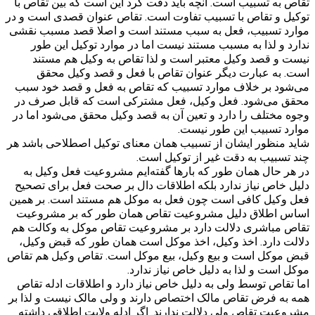
تقاص به تسبیب است. آنچه باید دقت کرد این است که بین تقاص با
توکیل و تقاص با تسبیب تفاوت است. تقاص عنوان قصدی است و در
موارد تسبیب، فعل به سبب مستند است و اصلا قصد مسبب نقشی
ندارد و لذا به مسبب مستند نیست اما در موارد توکیل این طور
نیست و قصد وکیل معتبر است و لذا تقاص به وکیل هم مستند
است. به عبارت دیگر عنوان تقاص با فعل و قصد وکیل محقق
می‌شود بر خلاف موارد تسبیب که تقاص به فعل و قصد خود سبب
محقق می‌شود. فعل وکیل، فعل مشترکی است که قابل صرف در
وجوه مختلف را دارد و تعین آن به قصد وکیل محقق می‌شود اما در
موارد تسبیب این طور نیست.
شاید منظور ایشان از تسبیب همان معنای توکیل اصطلاحی باشد هر
چند تسبیب به دقت غیر از توکیل است.
در هر حال همان طور که بارها گفته‌ایم مشروعیت فعل وکیل به
دلیل خاص نیاز ندارد بلکه اطلاقات دال بر صحت فعل برای تصحیح
فعل وکیل کافی است چون فعل به موکل هم مستند است. بر همین
اساس اطلاق دلیل مشروعیت تقاص همان طور که بر مشروعیت
تقاص مباشری دلالت دارد بر مشروعیت تقاص موکل به وکالت هم
دلالت دارد. اخذ وکیل، اخذ موکل است همان طور که قبض وکیل،
قبض موکل است و بیع وکیل، بیع موکل است. تقاص وکیل هم تقاص
موکل است و لذا به دلیل خاص نیاز ندارد.
اما تقاص توسط ولی به دلیل خاص نیاز دارد و اطلاقات ادله تقاص
همه به فرض تقاص مالک اختصاص دارند و ولی مالک نیست و لذا بر
مشروعیت تقاص ولی دلالت ندارند. اگر ادله ولایت اطلاقی داشته