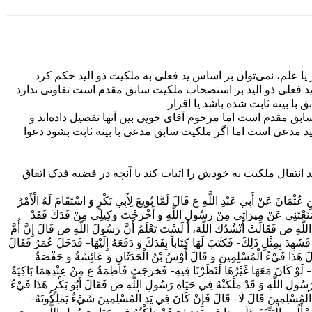
یا علم، نمی‌توان بر اساس ید فعلی به ملکیت ذو الید حکم کرد.
فت ید فعلی ذو الید بر استصحاب ملکیت سابق مقدم است تفاوتی ندارد
با بینه ثابت شده باشد یا اقرار.
ابق مقدم است اما مرحوم آقای خویی بین آنها تفصیل داده‌اند و
لید مدعی است اما اگر ملکیت سابق مدعی با بینه ثابت بشود دعوا
د انتقال ملکیت به خودش را اثبات کند با آنچه در قضیه فدک اتفاق
َ عَنْ أَبِي عَبْدِ اللَّهِ ع قَالَ‏ لَمَّا بُويِعَ لِأَبِي بَكْرٍ وَ اسْتَقَامَ لَهُ الْأَمْرُ
مَنَعْتَنِي عَنْ مِيرَاثِي مِنْ رَسُولِ اللَّهِ وَ أَخْرَجْتَ وَكِيلِي مِنْ فَدَكَ‏ فَقَدْ
 اللَّهِ ص فَقَالَتْ أَنْشُدُكَ اللَّهَ، أَ لَسْتَ تَعْلَمُ أَنَّ رَسُولَ اللَّهِ ص قَالَ إِنَّ أُمَّ
شَهِدَ بِمِثْلِ ذَلِكَ- فَكَتَبَ لَهَا كِتَاباً بِفَدَكَ وَ دَفَعَهُ إِلَيْهَا- فَدَخَلَ عُمَرُ فَقَالَ
َالَ هَذَا فَيْ‏ءُ الْمُسْلِمِينَ وَ قَالَ أَوْسُ‏ بْنُ الْحَدَثَانِ وَ عَائِشَةُ وَ حَفْصَةُ
حَةٌ- لَوْ كَانَ مَعَهَا غَيْرُهَا لَنَظَرْنَا فِيهِ- فَخَرَجَتْ فَاطِمَةُ ع مِنْ عِنْدِهِمَا بَاكِيَةً
 رَسُولِ اللَّهِ وَ قَدْ مَلَكَتْهُ فِي حَيَاةِ رَسُولِ اللَّهِ ص فَقَالَ أَبُو بَكْرٍ: هَذَا فَيْ‏ءُ
ِي الْمُسْلِمِينَ قَالَ لَا- قَالَ فَإِنْ كَانَ فِي يَدِ الْمُسْلِمِينَ شَيْ‏ءٌ يَمْلِكُونَهُ-
َتَسْأَلُنِي الْبَيِّنَةَ عَلَى مَا فِي يَدِي! وَ قَدْ مَلَكْتُهُ فِي حَيَاةِ رَسُولِ اللَّهِ ص وَ