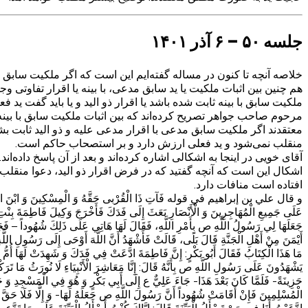
جلسه ۵۰ – ۶ آذر ۱۴۰۱
خلاصه آنچه تا کنون در مساله گفته‌ایم این است که اگر ملکیت سابق یا
هم چنین بین اثبات ملکیت یا ید سابق مدعی، با بینه یا اقرار تفاوتی و
ملکیت سابق با بینه ثابت شده باشد یا اقرار ذو الید و یا باید گفت ید 
مرحوم صاحب جواهر تصریح کرده‌اند که بین اثبات ملکیت سابق با بینه
معتقدند اگر ملکیت سابق مدعی با اقرار مدعی علیه و ذو الید ثابت بش
منقلب نمی‌شود و ید فعلی ارزش دارد و بر استصحاب حاکم است.
آقای خویی در اینجا به اشکالی اشاره کرده‌اند و بعد از آن پاسخ داده‌اند.
اشکال این است که آنچه گفتید که در فرض اقرار ذو الید، دعوا منقلب م
افتاده است منافات دارد.
و قال علي بن إبراهيم في قوله‏ فَآتِ ذَا الْقُرْبى‏ حَقَّهُ وَ الْمِسْكِينَ وَ ابْنَ السَّبِيلِ‏ فَإِ
عَلَى جَمِيعِ الْمُهَاجِرِينَ وَ الْأَنْصَارِ بَعَثَ إِلَى فَدَكَ‏ فَأَخْرَجَ وَكِيلَ فَاطِمَةَ بِن
جَعَلَهَا لِي رَسُولُ اللَّهِ ص بِأَمْرِ اللَّهِ، فَقَالَ لَهَا هَاتِي عَلَى ذَلِكَ شُهُوداً – فَجَاءَت
أَيْمَنَ مِنْ أَهْلِ الْجَنَّةِ قَالَ بَلَى، قَالَتْ فَأَشْهَدُ أَنَّ اللَّهَ أَوْحَى إِلَى رَسُولِ اللَّ
مَا هَذَا الْكِتَابُ فَقَالَ أَبُو بَكْرٍ: إِنَّ فَاطِمَةَ ادَّعَتْ فِي فَدَكَ‏ وَ شَهِدَتْ لَهَا أُمُّ 
يَشْهَدُونَ عَلَى رَسُولِ اللَّهِ ص بِأَنَّهُ قَالَ: إِنَّا مَعَاشِرَ الْأَنْبِيَاءِ لَا نُورَثُ مَا تَرَك
حَزِينَةً- فَلَمَّا كَانَ بَعْدَ هَذَا- جَاءَ عَلِيٌّ ع إِلَى أَبِي بَكْرٍ وَ هُوَ فِي الْمَسْجِدِ وَ حَ
الْمُسْلِمِينَ فَإِنْ أَقَامَتْ شُهُوداً أَنَّ رَسُولَ اللَّهِ ص جَعَلَهُ لَهَا- وَ إِلَّا فَلَا حَقَّ 
ادَّعَيْتُ أَنَا فِيهِ مَنْ تَسْأَلُ الْبَيِّنَةَ قَالَ: إِيَّاكَ كُنْتُ أَسْأَلُ الْبَيِّنَةَ عَلَى مَ