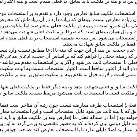
بین ید و بینه بر ملکیت یا ید سابق، ید فعلی مقدم است و بینه اعتبار 
با استصحاب ملکیت سابق تعارض وجود دارد و تقدم ید بر استصحاب موج
 آن زیاده معارض نیست، بینه‌ای که زیاده دارد در آن زیاده‌اش که معار
الان مال عمرو است، دو بینه در ملکیت فعلی متعارضند اما ملکیت دیروز
 مثل همان بینه‌ای است که صرفا بر ملکیت فعلی شهادت می‌دهد در حال
ز استصحاب می‌شود. پس بینه به ضمیمه استصحاب بر ید فعلی مقدم اس
ه فقط بر ملکیت سابق شهادت می‌دهد.
دم حجیت این بینه از این جهت که بینه با ادعا مطابق نیست وارد نیس
قدار که زمینه حجتی را فراهم کند که بر اساس آن حجت، ادعای مدعی ثا
فعلی با استصحاب ثابت می‌شود و اگر ید بر استصحاب مقدم هم نباشد 
ت ذو الید از اعتبار ساقط است، اعتبار استصحاب نسبت به اثبات ملکی
تنی است و لازمه قول به تقدم بینه بر ملکیت سابق بر بینه بر ملکیت 
ر ملکیت سابق و فعلی شهادت بدهد و بینه دیگر فقط بر ملکیت فعلی شه
و ملکیت فعلی با استصحاب ثابت می‌شود مرتبط نیست. ملکیت سابق ب
یت فعلی) استصحاب طرف معارضه نیست چون رتبه آن متاخر است (همان 
ابق که با بینه ثابت می‌شود قابل استصحاب است و این استصحاب معا
هد بود.) اما در مساله فعلی ما (تعارض بینه بر ملکیت سابق و با ید ف
 دلیل دومی بیان کرده‌اند که به قصور مقتضی ید برمی‌گردد به این 
عتبار ید اصلا دلیلی ندارد تا با استصحاب تعارض کند. صاحب جواهر بع