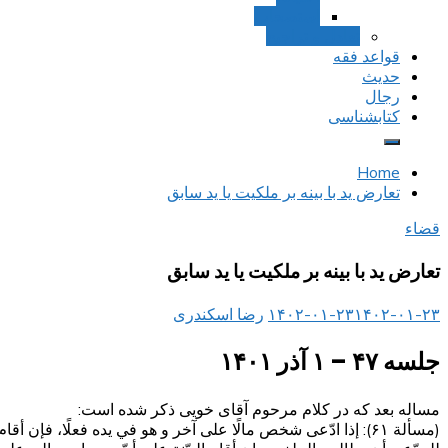
استصحاب
تعادل و تراجیح
قواعد فقه
حدیث
رجال
کتابشناسی
Home
تعارض ید با بینه بر ملکیت یا ید سابق
قضاء
تعارض ید با بینه بر ملکیت یا ید سابق
۱۴۰۲-۰۱-۲۳
۱۴۰۲-۰۱-۲۳
رضا اسکندری
جلسه ۴۷ – ۱ آذر ۱۴۰۱
مساله بعد که در کلام مرحوم آقای خویی ذکر شده است:
(مسألة ۶۱): إذا ادّعى شخص مالًا على آخر و هو في يده فعلًا، فإن 