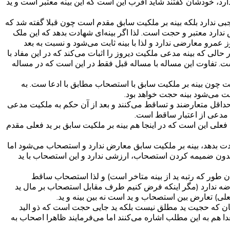
ندارد، خودشان گفتند شاید اقرب این است که این بینه معتبر است و ید
بی ندارد بلکه بینه بر ملکیت سابق مقدم است چون قبلا گفته شد که
ض ندارد معتبر و حجت است. لذا اگر بینه‌ای شهادت بدهد که این ملک
 عمرو معارضی ندارد و لذا با بینه ثابت می‌شود و نسبت به بعد
ی که بینه مدعی ملکیت دیروز را اثبات می‌کند که در این مفاد با
ت. تفاوت این مساله با مساله قبل فقط در این است که در مساله
ت چون بینه بر ملکیت سابق با استصحاب مطابق با ادعا ست. به
بت می‌شود بینه حجت خواهد بود.
حداقل متعارضند و تساقط می‌کنند و بعد از آن حکم به ملکیت مدعی
ت مدعی از اعتبار ساقط است.
فعلی این است که در اینجا هم بینه بر ملکیت سابق بر ید فعلی مقدم
ادت بدهد، بینه بر ملکیت سابق معارض ندارد و استصحاب می‌شود اما
دون ضمیمه کردن استصحاب، ارزشی ندارد و این استصحاب با ید
طور که رتبه ید از بینه متاخر است) و لذا استصحاب ساقط
رضه ندارد (مگر اینکه فرض کنیم طرف مقابل استصحاب بر مال ید
علی) تعارض بین استصحاب و ید است نه بین بینه و ید.
بیان که حجیت ید مطلق نیست بلکه ید جایی حجت است که ذو الید
دا هم به این مطلب اشاره می‌کنند اما می‌فرمایند ظاهرا اصحاب به