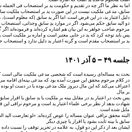
اما به نظر ما اگر چه در تقدیم و حکومت ید بر استصحاب فی الجمله 
سابق، مدعی ملکیت نیست در این صورت ید بر استصحاب ملکیت سابق حاکم 
دلیل اعتبار ید، در این فرض است. اما اگر ید سابق (که معلوم است)،
ذو الید سابق حکم می‌شود. اگر در موارد یدِ سابقِ وجدانی، استصحاب ب
مرحوم صاحب جواهر به این بیان هم اشاره کرده‌اند و فرموده‌اند اگر
پس باید توجه کرد که ید در جایی معتبر است و اماره بر ملکیت است 
ید بر استصحاب مقدم است و گرنه اعتبار ید دلیل ندارد و استصحاب 
جلسه ۴۹ – ۵ آذر ۱۴۰۱
بحث به مساله‌ای رسیده است که شخصی مدعی ملکیت مالی است که در دست
در کلام مرحوم محقق این صورت آمده بود که مدعی بینه‌ای اقامه می‌کند
اعتراف می‌کند که این مال دیروز ملک مدعی بوده یا در دست او بوده 
بر مال.
پس بحث در اعتبار ید در مقابل بینه بر ملکیت یا ید سابق یا اقرار سا
شهادت بدهد از نظر برخی علماء اعتبار ید است و مرحوم نراقی این ق
مایل شده است.
البته محقق نراقی عنوان مساله را عوض کرده‌اند: «لو تعارضت اليد الحال
سابق با بینه ثابت بشود یا اقرار یا چیزی دیگر.
ایشان بعد از ذکر این دو قول، به علامه در تحریر توقف را نسبت د