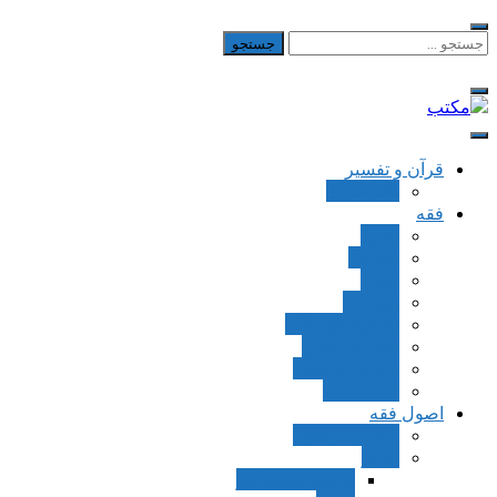
Skip
to
جستجو
برای:
content
مکتب
یادداشت‌های رضا اسکندری
قرآن و تفسیر
بطن قرآن
فقه
اجاره
قصاص
قضاء
شهادات
تصحیح معاملات
قسمت اموال
مسائل پزشکی
فقه العقود
اصول فقه
مقدمات اصول
اوامر
ماده و صیغه امر