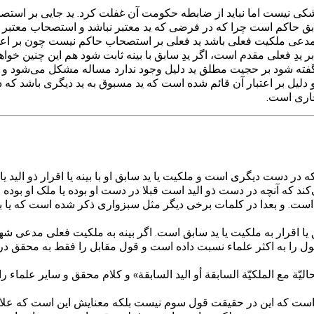
شکی نیست اما نباید از ضابطه حکومت آن غفلت کرد. ید جایی بر استص
است چرا که در فرضی که ید معتبر نباشد و استصحاب معتبر باشد «لَمْ ي
 مدعی ملکیت فعلی باشد ید فعلی بر استصحاب حاکم نیست چون بر اعتبا
ر یدِ فعلی مقدم است، اگر یدِ سابق با بینه ثابت شود هم این چنین خوا
 گفته شود بر حجیت مطلق ید دلیل وجود ندارد مساله مشکل می‌شود و ن
و دلیل بر اعتبار آن قائم شده است که ید مسبوق به ید دیگری باشد ک
جاری است.
 دیگری است و ملکیت یا ید سابق او با بینه یا اقرار ذو الید یا بین
 که آنچه در دست ذو الید است قبلا در دست او بوده یا ملک او بوده اس
است. و بعدا در کلمات برخی دیگر مثل سبزواری ذکر شده است که یا بین
بق یا اقرار به ملکیت یا ید سابق است. اگر بینه به ملکیت فعلی مدعی شه
ول را به اکثر علماء نسبت داده است و قول مقابل را فقط به محقق د
يّة مع الملكيّة السابقة أو اليد السابقة‌» و کلام محقق و سایر علماء‌ 
اده است که این در حقیقت قول سوم نیست بلکه معنایش این است که عل