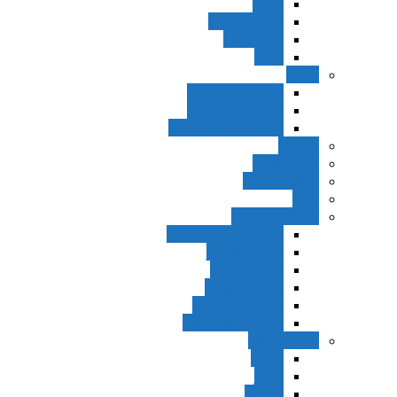
اجزاء
مقدمه واجب
مساله ضد
ترتب
نواهی
ماده و صیغه نهی
اجتماع امر و نهی
اقتضاء النهی للفساد
مفاهیم
عام و خاص
مطلق و مقید
قطع
ظنون و امارات
مقدمات مباحث ظن
حجیت ظواهر
حجیت اجماع
حجیت شهرت
حجیت خبر واحد
حجیت مطلق ظن
اصول عملیه
برائت
تخییر
احتیاط