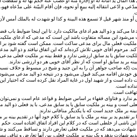
ذا المال يد أمانة له أو إجارة منه أو غصب عنه حكم بها له و سقطت اليد الف
لمدّعي و ادّعى انتقاله إليه ببيعٍ أو نحوه، فإن أقام البيّنة على مدّعاه فهو
.
 أو منذ شهر‌ قيل لا تسمع هذه البينة و كذا لو شهدت له بالملك أمس لأن 
کند و ذو الید هم ادعای مالکیت دارد. تا این اینجا ضوابط باب قضاء 
ی‌شود این مساله متفاوت باشد این است که مدعی که ادعای ملکیت فعلی
ملکیت فعلی مال برای مدعی ساکت است. ممکن است گفته شود بر اسا
ند. مرحوم آقای خویی تلاش کرده‌اند که این اتفاق نیافتد و ذو الید مد
 ملکیت سابق یا ید سابق ارزشی ندارد و فقط بینه بر ملکیت فعلی مدعی
بر ید سابق او است که از نظر آقای خویی هر دو ارزشی ندارند.
ت (که صاحب جواهر آن را به ابن جنید و شیخ در مبسوط و خلاف نسبت 
بق خودش اقامه می‌کند قبول می‌شود و در نتیجه ذو الید مدعی می‌شود و
ده است و از شهید اول در غایة المراد نقل کرده است که اختیار این
نداده است.
تهافت است.
م ندارد و فتاوای فقهاء بر اساس ضوابط و قواعد عام است و نمی‌توان
است و بینه بر ملکیت سابق یا ید سابق مدعی، با ید فعلی ذو الید مناف
 بر ملک جدید است که با یکدیگر منافاتی ندارند.
بر تقدیم ید بر بینه بر ملک یا ید سابق با کلام خود آنها در تقدیم بینه 
ن ناشی از خلطی است که در کلام این افراد اتفاق افتاده است. حکم به
ی شهادت می‌دهد که در ملکیت فعلی تعارض دارند و تساقط می‌کنند و
یم شهادت بدهد و یک بینه بر ملکیت فعلی، بین آنها تعارض و تنافی نیس