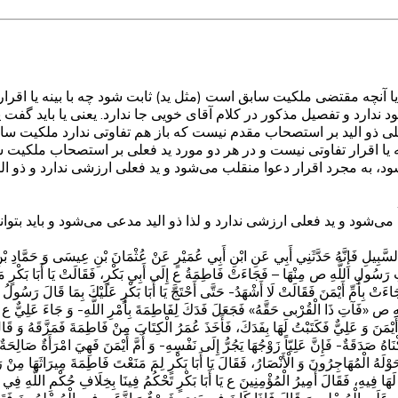
 آنچه مقتضی ملکیت سابق است (مثل ید) ثابت شود چه با بینه یا اقرار 
جود ندارد و تفصیل مذکور در کلام آقای خویی جا ندارد. یعنی یا باید گ
فعلی ذو الید بر استصحاب مقدم نیست که باز هم تفاوتی ندارد ملکیت سابق 
 یا اقرار تفاوتی نیست و در هر دو مورد ید فعلی بر استصحاب ملکیت س
ود، به مجرد اقرار دعوا منقلب می‌شود و ید فعلی ارزشی ندارد و ذو ا
ی‌شود و ید فعلی ارزشی ندارد و لذا ذو الید مدعی می‌شود و باید بتوان
نَّهُ حَدَّثَنِي أَبِي عَنِ ابْنِ أَبِي عُمَيْرٍ عَنْ عُثْمَانَ بْنِ عِيسَى وَ حَمَّادِ بْنِ عُثْمَان
ْتِ رَسُولِ اللَّهِ ص مِنْهَا – فَجَاءَتْ فَاطِمَةُ ع إِلَى أَبِي بَكْرٍ، فَقَالَتْ يَا أَبَا بَكْرٍ 
ْ بِأُمِّ أَيْمَنَ فَقَالَتْ لَا أَشْهَدُ- حَتَّى أَحْتَجَّ يَا أَبَا بَكْرٍ عَلَيْكَ بِمَا قَالَ رَسُولُ
هِ ص «فَآتِ ذَا الْقُرْبى‏ حَقَّهُ‏» فَجَعَلَ فَدَكَ‏ لِفَاطِمَةَ بِأَمْرِ اللَّهِ- وَ جَاءَ عَلِيٌّ ع فَ
أَيْمَنَ وَ عَلِيٌّ فَكَتَبْتُ لَهَا بِفَدَكَ، فَأَخَذَ عُمَرُ الْكِتَابَ مِنْ فَاطِمَةَ فَمَزَّقَهُ وَ ق
ْنَاهُ صَدَقَةٌ- فَإِنَّ عَلِيّاً زَوْجُهَا يَجُرُّ إِلَى نَفْسِهِ- وَ أُمَّ أَيْمَنَ فَهِيَ امْرَأَةٌ صَالِ
وْلَهُ الْمُهَاجِرُونَ وَ الْأَنْصَارُ، فَقَالَ يَا أَبَا بَكْرٍ لِمَ مَنَعْتَ فَاطِمَةَ مِيرَاثَهَا مِنْ
لَهَا فِيهِ، فَقَالَ أَمِيرُ الْمُؤْمِنِينَ ع يَا أَبَا بَكْرٍ تَحْكُمُ فِينَا بِخِلَافِ حُكْمِ اللَّهِ ف
ا تَدَّعِيهِ عَلَى الْمُسْلِمِينَ قَالَ فَإِذَا كَانَ فِي يَدِي شَيْ‏ءٌ وَ ادَّعَى فِيهِ الْمُسْلِمُونَ ف