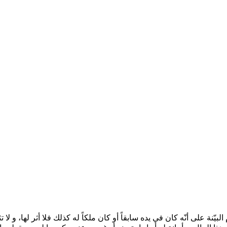
أقام البيّنة على أنّه كان في يده سابقاً أو كان ملكاً له كذلك فلا أثر لها، و