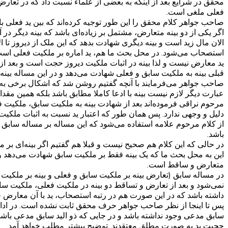
محقق در شرایع بعد از اینکه به بعضی از علماء نسبت داد که در تعارض 
فعلی ملغی است.
صاحب جواهر کلام محقق را این طور توجیه کرده‌اند که بین ید فعلی 
اگر یکی از دو بینه متعارض، مشتمل بر زیاده‌ای باشد که بینه دیگر در
الان مال زید است و بینه دیگری شهادت بدهد که این ملک از دیروز تا 
استصحاب می‌شود. در محل بحث ما هم، ید اماره بر ملکیت فعلی است و
ید معارض نیست و لذا بینه در اثبات ملکیت دیروز حجت است و بعد ا
قبلی بینه به ملکیت سابق و فعلی شهادت می‌دهد و در این مساله بین
صاحب جواهر می‌فرمایند با آنچه گفتیم روشن شد که اشکال برخی به ع
عبارت دیگر لازم نیست بینه با ادعا کاملا مطابق باشد بلکه همین‌ م
مرحوم نراقی فرموده‌اند بعد از شهادت بینه به ملکیت سابق، ملکیت 
دلیل و وجهی ندارد. پس همان طور که اعتبار ید نسبت به اثبات ملکی
از کلام مرحوم علامه استفاده می‌شود که این مساله بر مساله سابق مب
باشد.
در حالی که این کلام هم صحیح نیست و قبلا هم گفتیم اگر بینه‌ای ب
این به محل بحث ما که یک بینه فقط بر ملکیت سابق شهادت می‌دهد 
متعارض و ساقط است.
در مساله سابق (تعارض بینه بر ملکیت سابق و فعلی و بینه بر ملک
نمی‌شود و بعد از تعارض و تساقط دو بینه در ملکیت فعلی، ملکیت س
داشته باشد که در این صورت هم در رتبه استصحاب، ید با آن معارض خوا
پس تا اینجا از نظر صاحب جواهر حرف محقق ثابت نشده است. در ادامه
سابق مدعی وجود نداشته باشد و در جایی که ذو الید سابق مدعی باشد ا
حجیت ید به صورت مطلق معتقدند. توضیح بیشتر مطلب خواهد آمد.