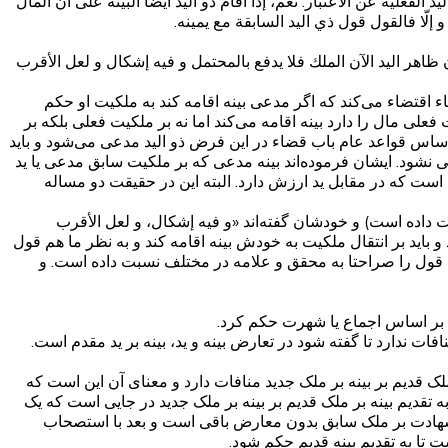
عليّة عن الاعتبار. نعم، إذا أقام ذو اليد أيضاً البيّنة على أنّ المال
، و إلّا فالقول قول ذي اليد السابقة مع يمينه.
ظاهر اليد الآن الملك فلا يدفع بالمحتمل‌ و فيه إشكال و لعل الأقرب
اقتضاء می‌کند که اگر مدعی بینه اقامه کند به ملکیت او حکم
 مال را دارد بینه اقامه می‌کند اما نه بر ملکیت فعلی بلکه بر
س قواعد عام باب قضاء در این فرض ذو الید مدعی می‌شود و باید
عی نشود. ایشان فرموده‌اند بینه مدعی که بر ملکیت سابق مدعی یا ید
 است که در مقابل ید ارزش دارد. البته این در حقیقت دو مساله
داده است) و خودشان گفته‌اند «و فيه إشكال، و لعل الأقرب
 باید بر انتقال ملکیت به خودش بینه اقامه کند و به نظر ما هم قول
 قول را صراحتا به محقق و علامه در مختلف نسبت داده است. و
 بر اساس اجماع یا شهرت حکم کرد.
ات ندارد تا گفته شود در تعارض بینه و ید، بینه بر ید مقدم است.
بر ملک قدیم بر بینه بر ملک جدید منافات دارد و معنای آن این است که
 تقدیم بینه بر ملک قدیم بر بینه بر ملک جدید در جایی است که یک
 شهادت بر ملک سابق بدون معارض باقی است و بعد با استصحاب
ت تا به تقدیم بینه قدیم حکم شود.