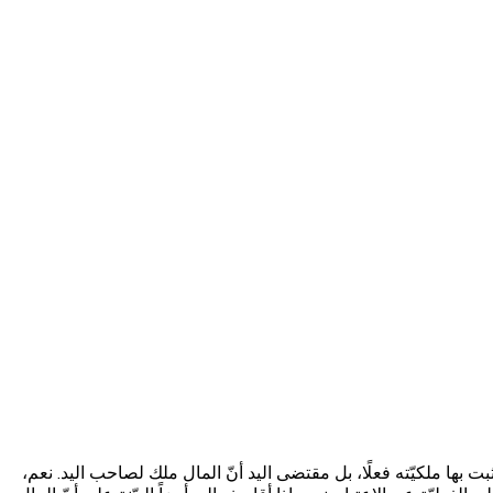
 لا تثبت بها ملكيّته فعلًا، بل مقتضى اليد أنّ المال ملك لصاحب اليد. نعم،