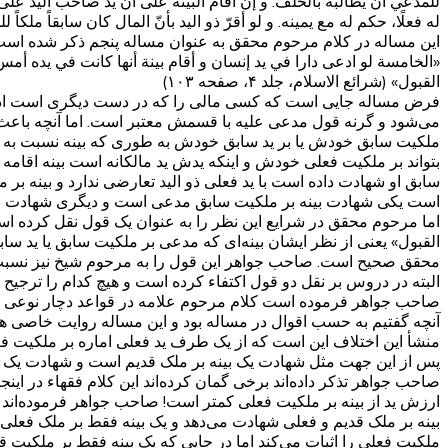
للمدّعي أن يطالبه بالحلف. و إن أقام البيّنة على أنّ يد صاحب اليد على ه
له فعلًا، حكم له مع يمينه. و لو أقرّ ذو اليد بأنّ المال كان سابقاً ملكاً ل
این مساله در کلام مرحوم محقق به عنوان مساله پنجم ذکر شده است
«الخامسة لو ادعى دارا في يد إنسان و أقام بينة أنها كانت في يده أمس
القبول» (شرائع الاسلام، جلد ۴، صفحه ۱۰۳)
فرض مساله جایی است که کسی مالی را که در دست دیگری است ادعا می‌
می‌شود و گرنه قول مدعی علیه با قسمش معتبر است. اما آنچه باعث م
ملکیت سابق خودش یا بر ید سابق خودش به طوری که بینه نسبت به 
بتواند بر ملکیت فعلی خودش و اینکه یدش ید مالکانه است بینه اقامه ک
سابق او شهادت داده است با ید فعلی ذو الید تعارضی ندارد و بینه بر
است یکی شهادت بینه بر ملکیت سابق مدعی است و دیگری شهادت بینه 
اما مرحوم محقق در شرایع این نظر را به عنوان یک قول نقل کرده اس
القبول» یعنی از نظر ایشان بینه‌ای که مدعی بر ملکیت سابق یا ید سا
محقق صحیح است. صاحب جواهر این قول را به مرحوم شیخ نیز نسبت دا
البته در دروس بر نقل دو قول اکتفاء کرده است و هیچ کدام را ترجیح 
صاحب جواهر فرموده است کلام مرحوم علامه در قواعد دچار نوعی 
آنچه گفتیم به حسب اقوال در مساله بود و این مساله روایت خاصی ه
منشأ این اختلاف این است که از یک طرف ید فعلی اماره بر ملکیت فعلی 
پس از این جهت مثل شهادت یک بینه بر ملک قدیم است و شهادت یک بینه
صاحب جواهر تذکر داده‌اند برخی گمان کرده‌اند این کلام فقهاء در اینجا 
ارزش ید از بینه بر ملکیت فعلی کمتر است! صاحب جواهر فرموده‌اند ای
بینه بر ملک قدیم و فعلی شهادت می‌دهد و یک بینه فقط بر ملک فعل
ملکیت فعلی را اثبات می‌کند اما در جایی که یک بینه فقط بر ملکیت قد