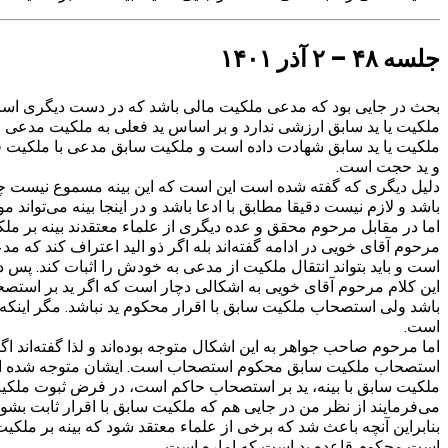
جلسه ۴۸ – ۲ آذر ۱۴۰۱
بحث در جایی بود که مدعی ملکیت مالی باشد که در دست دیگری است و
ملکیت یا ید سابق ارزشی ندارد و بر اساس ید فعلی به ملکیت مدعی عل
ملکیت یا ید سابق شهادت داده است و ملکیت سابق مدعی با ملکیت 
و ید حجت است.
دلیل دیگری که گفته شده است این است که این بینه مسموع نیست چون
باشد و لازم نیست دقیقا مطابق با ادعا باشد و در اینجا بینه می‌تواند 
اما در مقابل مرحوم محقق و عده دیگری از علماء معتقدند بینه بر مل
مرحوم آقای خویی در ادامه گفته‌اند بله اگر ذو الید اعتراف کند که 
است و باید بتواند انتقال ملکیت از مدعی به خودش را اثبات کند. پس
این کلام مرحوم آقای خویی به اشکالی دچار است که اگر ید بر استصحا
باشد ولی استصحاب ملکیت سابق با اقرار محکوم ید نباشد. مگر اینکه
است.
اما مرحوم صاحب جواهر به این اشکال متوجه بوده‌اند و لذا گفته‌اند 
استصحاب ملکیت سابق محکوم استصحاب است. ایشان متوجه شده است 
ملکیت سابق با بینه، ید بر استصحاب حاکم است، در فرض ثبوت ملکیت س
می‌فرمایند از نظر من در جایی هم که ملکیت سابق با اقرار ثابت بش
بنابراین آنچه باعث شد که برخی از علماء معتقد شود که بینه بر 
است محکوم قاعده ید است که اماره است.