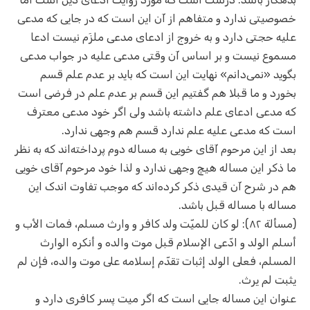
خصوصیتی ندارد و متفاهم از آن این است که در جایی که مدعی
علیه حجتی دارد و به خروج از ادعای مدعی ملزَم نیست ادعا
مسموع نیست و بر اساس آن وقتی مدعی علیه در جواب مدعی
بگوید «نمی‌دانم» نهایت این است که باید بر عدم علم قسم
بخورد و ما قبلا هم گفتیم این قسم بر عدم علم در فرضی است
که مدعی ادعای علم داشته باشد ولی اگر خود مدعی معترف
است که مدعی علیه علم ندارد قسم هم وجهی ندارد.
بعد از این مرحوم آقای خویی به مساله دوم پرداخته‌اند که به نظر
ما ذکر این مساله هیچ وجهی ندارد و لذا خود مرحوم آقای خویی
هم در شرح آن قیدی ذکر کرده‌اند که موجب تفاوت اندک این
مساله با مساله قبل باشد.
(مسألة ۸۲): لو كان للميّت ولد كافر و وارث مسلم، فمات الأب و
أسلم الولد و ادّعى الإسلام قبل موت والده و أنكره الوارث
المسلم، فعلى الولد إثبات تقدّم إسلامه على موت والده، فإن لم
يثبت لم يرث.
عنوان این مساله جایی است که اگر میت پسر کافری دارد و