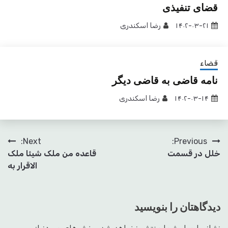
قضای تنفیذی
۱۴۰۲-۰۳-۲۱
رضا اسکندری
قضاء
نامه قاضی به قاضی دیگر
۱۴۰۲-۰۳-۱۴
رضا اسکندری
راهبری
Next:
Previous:
خلل در قسمت
قاعده من ملک شیئا ملک
نوشته
الاقرار به
دیدگاهتان را بنویسید