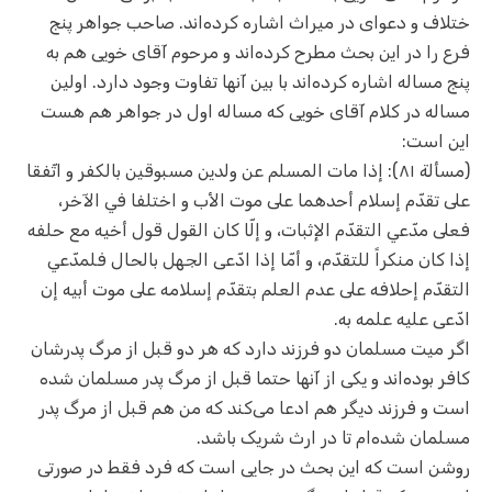
ختلاف و دعوای در میراث اشاره کرده‌اند. صاحب جواهر پنج
فرع را در این بحث مطرح کرده‌اند و مرحوم آقای خویی هم به
پنج مساله اشاره کرده‌اند با بین آنها تفاوت وجود دارد. اولین
مساله در کلام آقای خویی که مساله اول در جواهر هم هست
این است:
(مسألة ۸۱): إذا مات المسلم عن ولدين مسبوقين بالكفر و اتّفقا
على تقدّم إسلام أحدهما على موت الأب و اختلفا في الآخر،
فعلى مدّعي التقدّم الإثبات، و إلّا كان القول قول أخيه مع حلفه
إذا كان منكراً للتقدّم، و أمّا إذا ادّعى الجهل بالحال فلمدّعي
التقدّم إحلافه على عدم العلم بتقدّم إسلامه على موت أبيه إن
ادّعى عليه علمه به.
اگر میت مسلمان دو فرزند دارد که هر دو قبل از مرگ پدرشان
کافر بوده‌اند و یکی از آنها حتما قبل از مرگ پدر مسلمان شده
است و فرزند دیگر هم ادعا می‌کند که من هم قبل از مرگ پدر
مسلمان شده‌ام تا در ارث شریک باشد.
روشن است که این بحث در جایی است که فرد فقط در صورتی