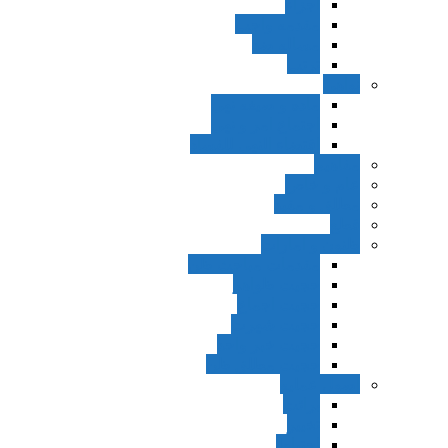
اجزاء
مقدمه واجب
مساله ضد
ترتب
نواهی
ماده و صیغه نهی
اجتماع امر و نهی
اقتضاء النهی للفساد
مفاهیم
عام و خاص
مطلق و مقید
قطع
ظنون و امارات
مقدمات مباحث ظن
حجیت ظواهر
حجیت اجماع
حجیت شهرت
حجیت خبر واحد
حجیت مطلق ظن
اصول عملیه
برائت
تخییر
احتیاط