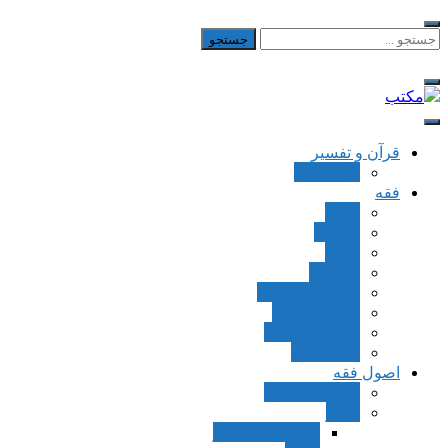
Skip
to
جستجو
برای:
content
مکتب
یادداشت‌های رضا اسکندری
قرآن و تفسیر
بطن قرآن
فقه
اجاره
قصاص
قضاء
شهادات
تصحیح معاملات
قسمت اموال
مسائل پزشکی
فقه العقود
اصول فقه
مقدمات اصول
اوامر
ماده و صیغه امر