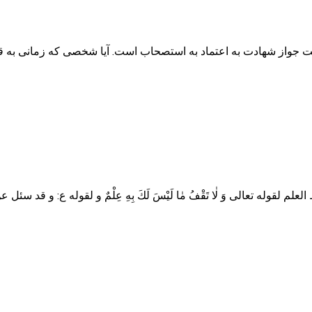
علماء مذکور است جواز شهادت به اعتماد به استصحاب است. آیا شخصی که زمانی 
اهدا‌ و الضابط العلم لقوله تعالى وَ لٰا تَقْفُ مٰا لَيْسَ لَكَ بِهِ عِلْمٌ و لقو