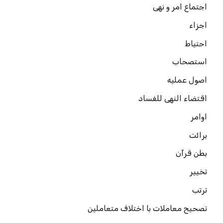
اجتماع امر و نهی
اجزاء
احتیاط
استصحاب
اصول عملیه
اقتضاء النهی للفساد
اوامر
برائت
بطن قرآن
تخییر
ترتب
تصحیح معاملات با اختلاف متعاملین